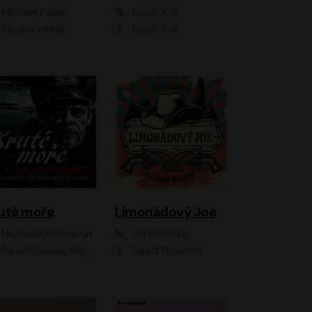
Michael Pollan
Robin Král
Zbyšek Horák
Robin Král
uté moře
Limonádový Joe
Nicholas Monsarrat
Jiří Brdečka
up, Aleš Procházka, David Novotný, Marek Holý, Martin Preiss, Jakub Saic, Petr Neskusil, David Matásek, Vasil Fridrich, Pavel Rímský, Zuzana Slavíková, Zbyšek Horák, Martin Zahálka, Luboš Ondráček, Amélie Vránová, Andrea Elsnerová, Anna Theimerová, Antonín Navrátil, Apolena Velsová, Bohdan Tůma, Filip Jančík, Filip Švarc, Jan Škvor, Jiří Köhler, Kateřina Peřinová, Kristýna Nebeská, Kristýna Skružná, Ladislav Cigánek, Libor Terš, Lucie Timíková, Martin Hruška, Martin Stránský, Michal Holán, Michal Jagelka, Milada Vaňkátová, Oldřich Hajlich, Pavel Dytrt, Petr Burian, Petr Gelnar, Radek Hoppe, Radek Škvor, Radovan Vaculík, Richard Fiala, Robert Hájek, Robin Pařík, Roman Hajlich, Roman Říčař, Svatopluk Schuller, Terezie Taberyová, Valentina Vránová, Vojtěch hájek, Zuzana Kajnarová Říčařová
David Novotný