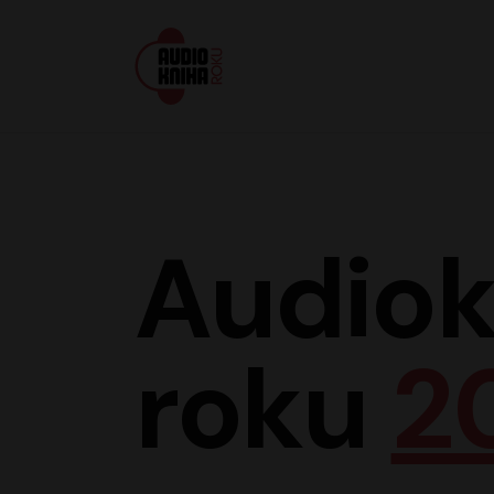
Audiokniha roku
Audiok
roku
2