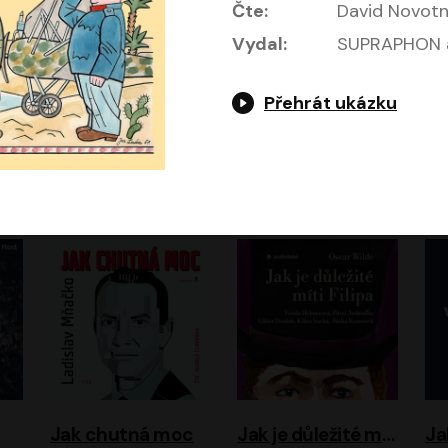
Čte:
David Novot
Vydal:
SUPRAPHON a
Přehrát ukázku
Evropa, náš domov: Od vylodění v Normandii po válku na Ukrajině
Exodus
Timothy Garton Ash
Leon Uris
ráček, Zdeněk Piškula
Pavel Soukup
Vladislav Beneš
Jak chutná moc
Jak je důležité míti Filipa