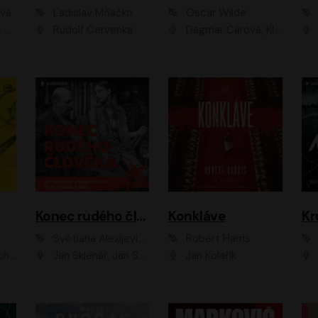
ová
Ladislav Mňačko
Oscar Wilde
ka
Rudolf Červenka
Dagmar Čárová, Klára Suchá, Martin Hruška, Otakar Brousek ml., Pavel Neškudla, Radek Hoppe, Šárka Krausová, Vanda Hybnerová, Viktor Dvořák
Konec rudého člověka
Konkláve
Kr
Světlana Alexijevičová, Daniel Majling
Robert Harris
man
Jan Sklenář, Jan Staněk, Jan Vondráček, Johanna Tesařová, Klára Sedláčková Ottová, Magdalena Zimová, Marie Poulová, Martin Matejka, Miroslav Zavičár, Pavel Neškudla, Samuel Toman, Šimon Kučera, Štěpánka Fingerhutová, Tomáš Turek
Jan Kolařík
Pavel Souk