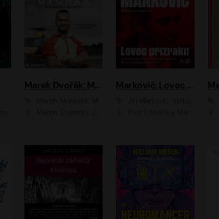
Marek Dvořák: Mezi nebem a pacientem
Markovič: Lovec přízraků
Martin Moravec, Marek Dvořák
Jiří Markovič, Viktorín Šulc
vá
Martin Stránský, Josef Pejchal, Petra Bučková
Petr Lněnička, Martin Zahálka, Barbara Lukešová, Michal Zelenka