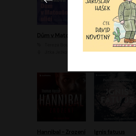
Dům v Matoušově ulici
Elity
Tereza Boučková
Jiří Havelka
Jitka Ježková
Anna Kameníková, Filip Březina, Jiří Lábus, Jiří Vyorálek, Klára Melíšková, Miloslav König, Miroslav Hanuš, Pavla Tomicová, Petr Lněnička, Richard Stanke, Taťjana Medveská, Václav Neužil, Vojtech Vond
Hannibal - Zrození
Ignis fatuus