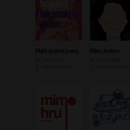
Malý pražský erotikon
Mám jméno
Patrik Hartl
Chanel Miller
David Novotný
Barbora Goldmanno