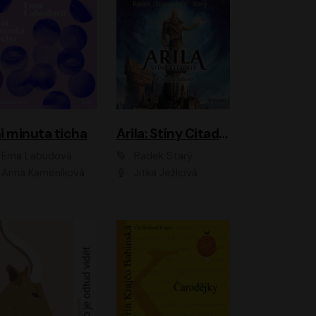
i minuta ticha
Arila: Stíny Citadely
Ema Labudová
Radek Starý
Anna Kameníková
Jitka Ježková