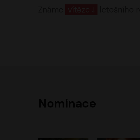
Známe
vítěze
letošního r
Nominace