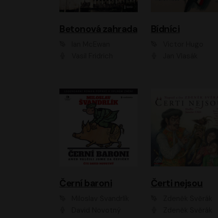
Betonová zahrada
Bídníci
Ian McEwan
Victor Hugo
Vasil Fridrich
Jan Vlasák
Černí baroni
Čerti nejsou
Miloslav Švandrlík
Zdeněk Svěrák
David Novotný
Zdeněk Svěrák