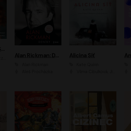
ACH, RUSOVLASÁ KOUZELNICE!
Alan Rickman: Deníky
Alicina Síť
An
ald
Alan Rickman
Kate Quinn
Aleš Procházka
Vilma Cibulková, Jitka Ježková