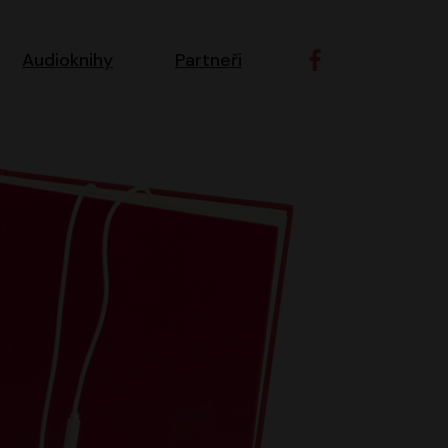
ní navigace
Audioknihy
Partneři