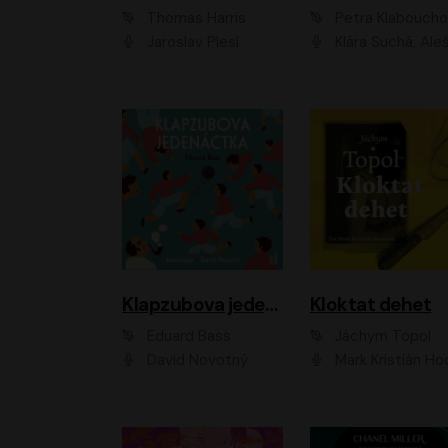
Thomas Harris
Petra Klabouch
Jaroslav Plesl
Klára Suchá, Aleš Procház
Klapzubova jedenáctka
Kloktat dehet
Eduard Bass
Jáchym Topol
David Novotný
Mark Kristián Hoch