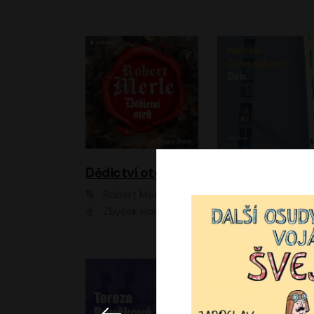
Dědictví otců
Den
Robert Merle
Michael Cunningha
Zbyšek Horák
Petr Stach