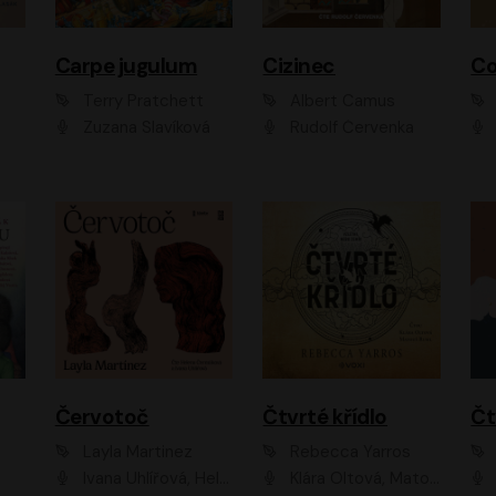
Carpe jugulum
Cizinec
Co
Terry Pratchett
Albert Camus
Zuzana Slavíková
Rudolf Červenka
Červotoč
Čtvrté křídlo
Layla Martinez
Rebecca Yarros
Ivana Uhlířová, Helena Čermáková
Klára Oltová, Matouš Ruml