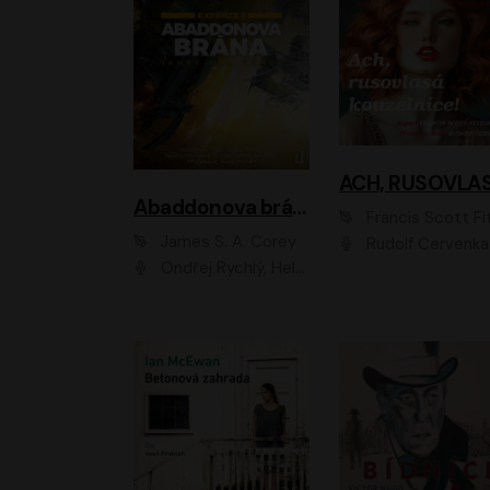
Abaddonova brána
Francis Scott Fitzger
James S. A. Corey
Rudolf Červenka
Ondřej Rychlý, Helena Dvořáková, Tereza Císařová, Jan Teplý, Jiří Vyorálek, Matěj Převrátil