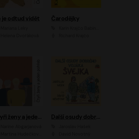
 je odtud vidět
Čarodějky
Mariana Leky
Karin Krajčo Babinská
Helena Dvořáková
Richard Krajčo
Čtyři ženy a jeden pohřeb
Další osudy dobrého vojáka Švejka
Narine Abgarjanová
Jaroslav Hašek
Martina Hudečková, Jaromír Meduna
David Novotný