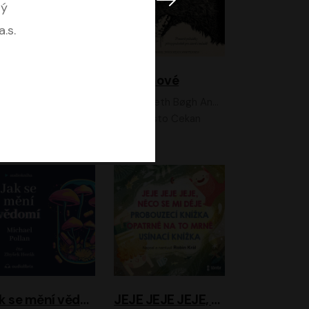
ný
.s.
Feministkou snadno a rychle
Grimmové
Kateřina Lišková, Lucie Jarkovská
Kenneth Bøgh Andersen, Benni Bødker
Anita Krausová, Tereza Dočkalová
Ernesto Čekan
Jak se mění vědomí
JEJE JEJE JEJE, NĚCO SE MI DĚJE + PROBOUZECÍ KNÍŽKA + OPATRNĚ NA TO MRNĚ + USÍNACÍ KNÍŽKA