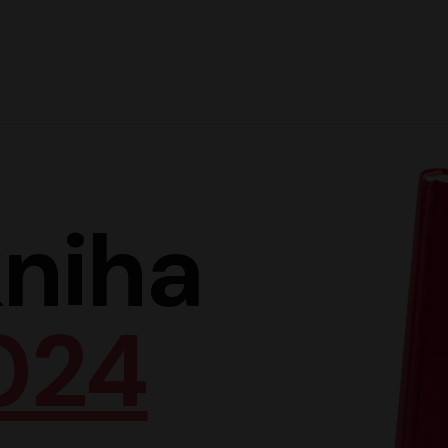
Hlav
niha
024