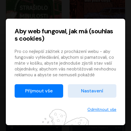
Aby web fungoval, jak má (souhlas
s cookies)
Strašidlo minulosti
Svět podle Garpa
Pro co nejlepší zážitek z procházení webu - aby
Jaroslav Velinský
John Irving
fungovalo vyhledávání, abychom si pamatovali, co
Libor Hruška
David Novotný
máte v košíku, abyste jednoduše zjistili stav vaší
objednávky, abychom vás neobtěžovali nevhodnou
reklamou a abyste se nemuseli pokaždé
přihlašovat.
Proto od vás potřebujeme souhlas se
Přijmout vše
Nastavení
zpracováním souborů cookies
, tj. malých souborů,
které se dočasně ukládají ve vašem prohlížeči.
Děkujeme, že nám ho dáte a pomůžete nám tak
Odmítnout vše
web zlepšovat.