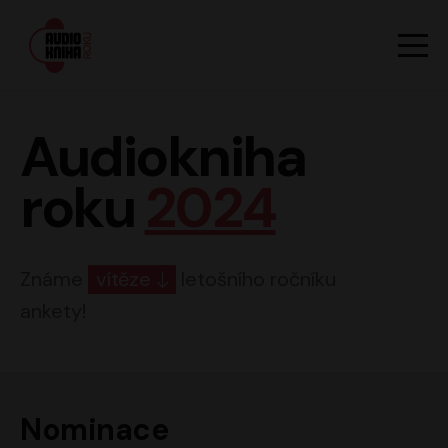
Hlavn
Men
Audiokniha roku
Audiokniha
roku
2024
Známe
vítěze
letošního ročníku
ankety!
Nominace