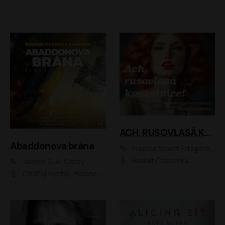
ACH, RUSOVLASÁ KOUZELNICE!
Abaddonova brána
Francis Scott Fitzgerald
Rudolf Červenka
James S. A. Corey
Ondřej Rychlý, Helena Dvořáková, Tereza Císařová, Jan Teplý, Jiří Vyorálek, Matěj Převrátil