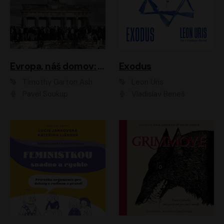
Evropa, náš domov: Od vylodění v Normandii po válku na Ukrajině
Exodus
Timothy Garton Ash
Leon Uris
Pavel Soukup
Vladislav Beneš