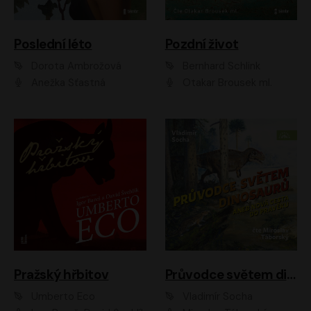
Poslední léto
Pozdní život
Dorota Ambrožová
Bernhard Schlink
Anežka Šťastná
Otakar Brousek ml.
Pražský hřbitov
Průvodce světem dinosaurů aneb Nová cesta do pravěku
Umberto Eco
Vladimír Socha