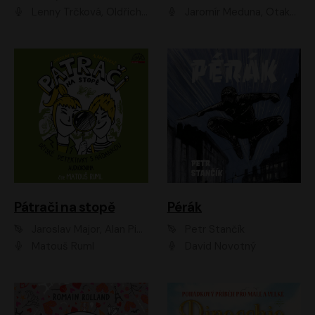
Lenny Trčková, Oldřich Kaiser
Jaromír Meduna, Otakar Brousek ml., Saša Rašilov
Pátrači na stopě
Pérák
Jaroslav Major, Alan Piskač
Petr Stančík
Matouš Ruml
David Novotný