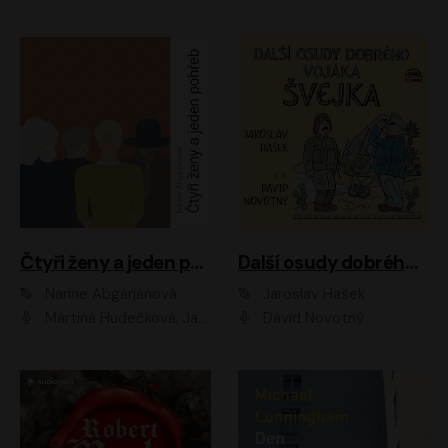
Čtyři ženy a jeden pohřeb
Další osudy dobrého vojáka Švejka
Narine Abgarjanová
Jaroslav Hašek
Martina Hudečková, Jaromír Meduna
David Novotný