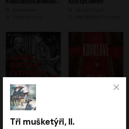
Klapzubova jedenáctka
Kloktat dehet
Eduard Bass
Jáchym Topol
David Novotný
Mark Kristián Hochman
Konec rudého člověka
Konkláve
Světlana Alexijevičová, Daniel Majling
Robert Harris
Jan Sklenář, Jan Staněk, Jan Vondráček, Johanna Tesařová, Klára Sedláčková Ottová, Magdalena Zimová, Marie Poulová, Martin Matejka, Miroslav Zavičár, Pavel Neškudla, Samuel Toman, Šimon Kučera, Štěpánka Fingerhutová, Tomáš Turek
Jan Kolařík
Tři mušketýři, II.