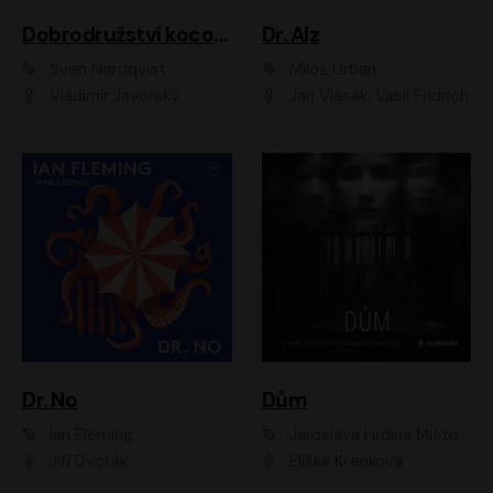
Dobrodružství kocoura Fiškuse a dědy Pettsona 1
Dr. Alz
Sven Nordqvist
Miloš Urban
Vladimír Javorský
Jan Vlasák, Vasil Fridrich
Dr. No
Dům
Ian Fleming
Jaroslava Hrdina Mištová
Jiří Dvořák
Eliška Křenková