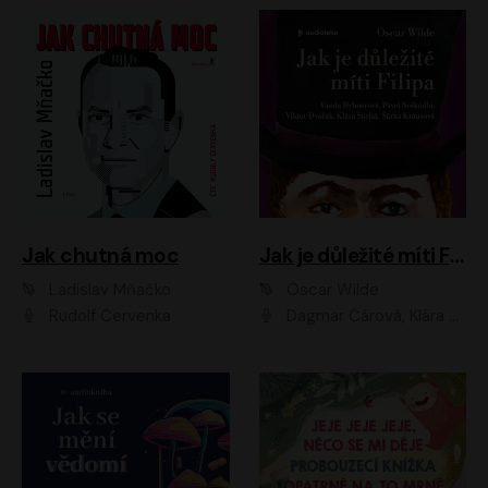
Jak chutná moc
Jak je důležité míti Filipa
Ladislav Mňačko
Oscar Wilde
Rudolf Červenka
Dagmar Čárová, Klára Suchá, Martin Hruška, Otakar Brousek ml., Pavel Neškudla, Radek Hoppe, Šárka Krausová, Vanda Hybnerová, Viktor Dvořák