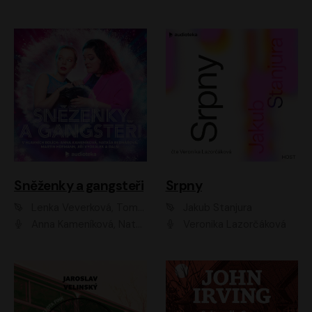
Sněženky a gangsteři
Srpny
Lenka Veverková, Tomáš Dianiška
Jakub Stanjura
Anna Kameníková, Nataša Bednářová, Tereza Hof, Taťjana Medvecká, Zuzana Slavíková, Šimon Krupa, Robert Mikluš, Jiří Vyorálek, Kryštof Hádek, Martin Hofmann, Martin Hruška
Veronika Lazorčáková