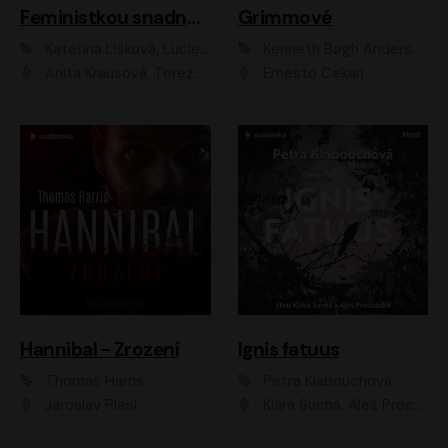
Feministkou snadno a rychle
Grimmové
Kateřina Lišková, Lucie Jarkovská
Kenneth Bøgh Andersen, Benni Bødker
Anita Krausová, Tereza Dočkalová
Ernesto Čekan
Hannibal - Zrození
Ignis fatuus
Thomas Harris
Petra Klabouchová
Jaroslav Plesl
Klára Suchá, Aleš Procházka