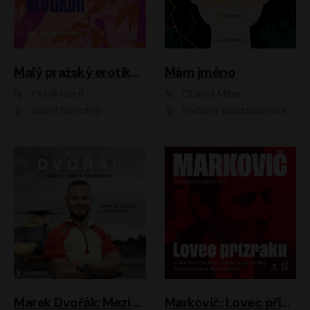
Malý pražský erotikon
Mám jméno
Patrik Hartl
Chanel Miller
David Novotný
Barbora Goldmannová
Marek Dvořák: Mezi nebem a pacientem
Markovič: Lovec přízraků