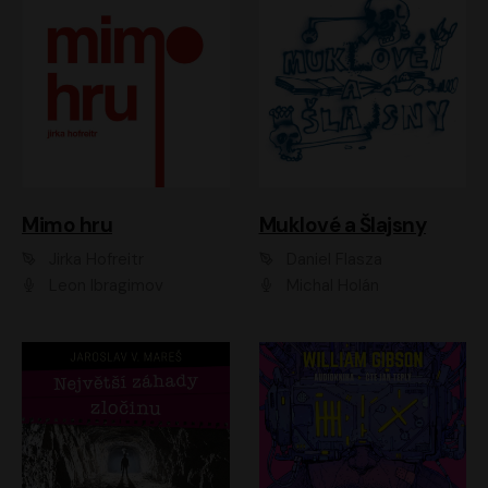
Muklové a Šlajsny
Mimo hru
Daniel Flasza
Jirka Hofreitr
Michal Holán
Leon Ibragimov