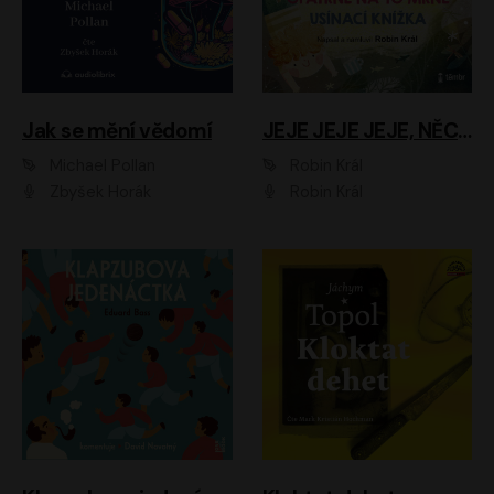
Jak se mění vědomí
JEJE JEJE JEJE, NĚCO SE MI DĚJE + PROBOUZECÍ KNÍŽKA + OPATRNĚ NA TO MRNĚ + USÍNACÍ KNÍŽKA
Michael Pollan
Robin Král
Zbyšek Horák
Robin Král