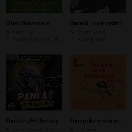
Otec Vánoce a já
Paměti - celé vydání
Matt Haig
Edvard Beneš
Tereza Marečková, Ondřej Endru Havlík
Vladimír Vokál
Pankáč z Pětihvězdy
Panoptikum starých kriminálních příběhů
Lenny Trčková, Radek Příhonský
Jiří Marek