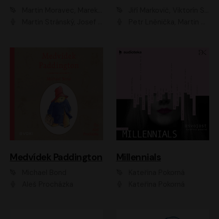
Martin Moravec, Marek Dvořák
Jiří Markovič, Viktorín Šulc
Martin Stránský, Josef Pejchal, Petra Bučková
Petr Lněnička, Martin Zahálka, Barbara Lukešová, Michal Zelenka
Medvídek Paddington
Millennials
Michael Bond
Kateřina Pokorná
Aleš Procházka
Kateřina Pokorná