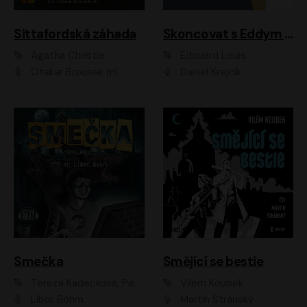
Sittafordská záhada
Skoncovat s Eddym B.
Agatha Christie
Édouard Louis
Otakar Brousek ml.
Daniel Krejčík
Smečka
Smějící se bestie
Tereza Kadečková, Petr Boček, Nelly Černohorská, Ondřej Kocáb, Ludmila Svozilová, Miroslav Pech, Karin Novotná, Jiří Sivok, Martin Štefko, Kateřina Malec Houfková, Tomáš Marton, Madla Pospíšilová Karasová, Michal Březina, Veronika Fiedlerová, Lukáš Vavrečka, Přemysl Krejčík, Mort Castle
Vilém Koubek
Libor Böhm
Martin Stránský