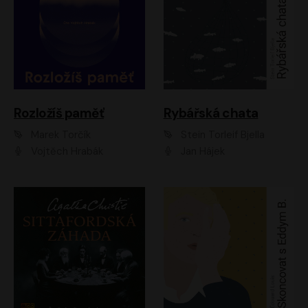
Rozložíš paměť
Rybářská chata
Marek Torčík
Stein Torleif Bjella
Vojtěch Hrabák
Jan Hájek