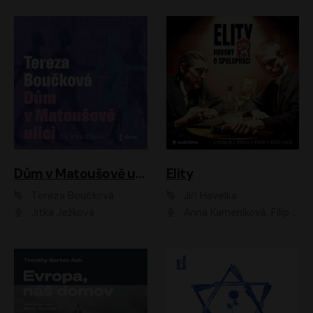
Dům v Matoušově ulici
Elity
Tereza Boučková
Jiří Havelka
Jitka Ježková
Anna Kameníková, Filip Březina, Jiří Lábus, Jiří Vyorálek, Klára Melíšková, Miloslav König, Miroslav Hanuš, Pavla Tomicová, Petr Lněnička, Richard Stanke, Taťjana Medveská, Václav Neužil, Vojtech Vondráček, Zdeněk Piškula