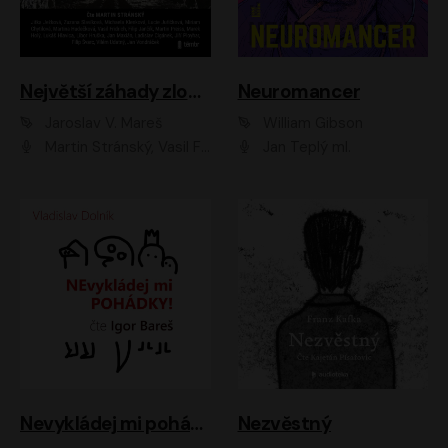
Největší záhady zločinu
Neuromancer
Jaroslav V. Mareš
William Gibson
Martin Stránský, Vasil Fridrich, Filip Jančík, Martin Preiss, Marek Holý, Lukáš Hlavica, Libor Hruška, Jan Maxián, Ladislav Cigánek, Jiří Ployhar, Filip Švarc, Vilém Udatný, Jan Vondráček, Jitka Ježková, Zuzana Slavíková, Michaela Klenková, Lucie Juřičková, Miriam Chytilová, Martina Hudečková
Jan Teplý ml.
Nevykládej mi pohádky
Nezvěstný