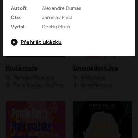
Autoři:
Alexandre Dumas
Čte:
Jaroslav Plesl
Vydal:
OneHotBook
Přehrát ukázku
Kruté moře
Limonádový Joe
Nicholas Monsarrat
Jiří Brdečka
Pavel Soukup, Aleš Procházka, David Novotný, Marek Holý, Martin Preiss, Jakub Saic, Petr Neskusil, David Matásek, Vasil Fridrich, Pavel Rímský, Zuzana Slavíková, Zbyšek Horák, Martin Zahálka, Luboš Ondráček, Amélie Vránová, Andrea Elsnerová, Anna Theimerová, Antonín Navrátil, Apolena Velsová, Bohdan Tůma, Filip Jančík, Filip Švarc, Jan Škvor, Jiří Köhler, Kateřina Peřinová, Kristýna Nebeská, Kristýna Skružná, Ladislav Cigánek, Libor Terš, Lucie Timíková, Martin Hruška, Martin Stránský, Michal Holán, Michal Jagelka, Milada Vaňkátová, Oldřich Hajlich, Pavel Dytrt, Petr Burian, Petr Gelnar, Radek Hoppe, Radek Škvor, Radovan Vaculík, Richard Fiala, Robert Hájek, Robin Pařík, Roman Hajlich, Roman Říčař, Svatopluk Schuller, Terezie Taberyová, Valentina Vránová, Vojtěch hájek, Zuzana Kajnarová Říčařová
David Novotný