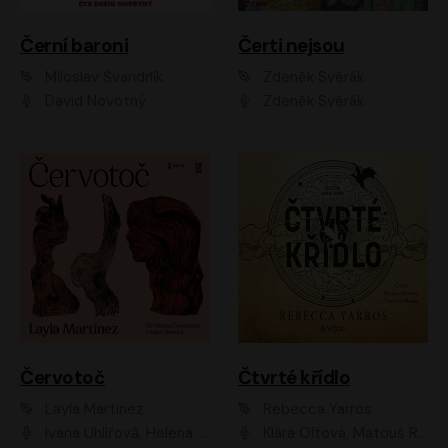
Černí baroni
Čerti nejsou
Miloslav Švandrlík
Zdeněk Svěrák
David Novotný
Zdeněk Svěrák
Červotoč
Čtvrté křídlo
Layla Martinez
Rebecca Yarros
Ivana Uhlířová, Helena Čermáková
Klára Oltová, Matouš Ruml