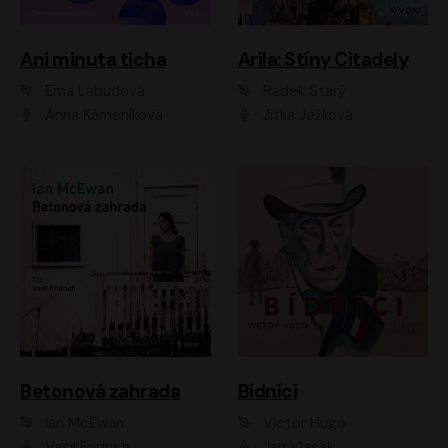
Ani minuta ticha
Arila: Stíny Citadely
Ema Labudová
Radek Starý
Anna Kameníková
Jitka Ježková
Betonová zahrada
Bídníci
Ian McEwan
Victor Hugo
Vasil Fridrich
Jan Vlasák