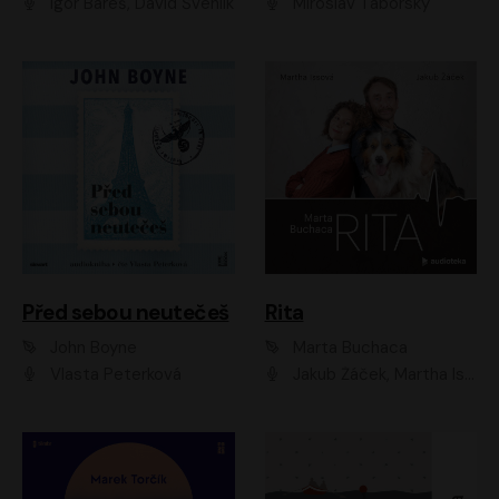
Igor Bareš, David Švehlík
Miroslav Táborský
Před sebou neutečeš
Rita
John Boyne
Marta Buchaca
Vlasta Peterková
Jakub Žáček, Martha Issová