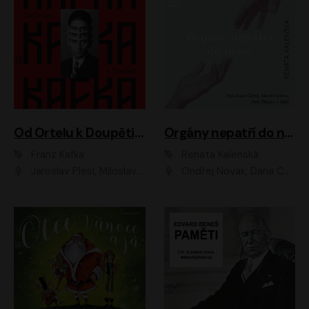
Od Ortelu k Doupěti – tucet Kafkových povídek
Orgány nepatří do nebe
Franz Kafka
Renata Kalenská
Jaroslav Plesl, Miloslav Mejzlík, David Novotný, Lukáš Hlavica, Jaromír Meduna, Václav Neužil, Otakar Brousek ml., Jan Holík, Václav Marhold
Ondřej Novák, Dana Černá, Martin Sláma, Petr Štěpán, Libor Hruška, Filip Jančík, Jakub Urbánek, Barbora Goldmannová, Karolína Zbořilová, Petra Šimberová, Richard Wágner, Klára Sochorová, Šárka Šildová, Zbyšek Horák, Anita Krausová