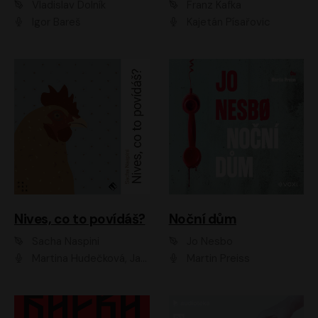
Vladislav Dolník
Franz Kafka
Igor Bareš
Kajetán Písařovic
Nives, co to povídáš?
Noční dům
Sacha Naspini
Jo Nesbo
Martina Hudečková, Jaromír Meduna, Zuzana Slavíková
Martin Preiss