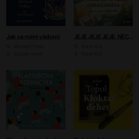
Jak se mění vědomí
JEJE JEJE JEJE, NĚCO SE MI DĚJE + PROBOUZECÍ KNÍŽKA + OPATRNĚ NA TO MRNĚ + USÍNACÍ KNÍŽKA
Michael Pollan
Robin Král
Zbyšek Horák
Robin Král