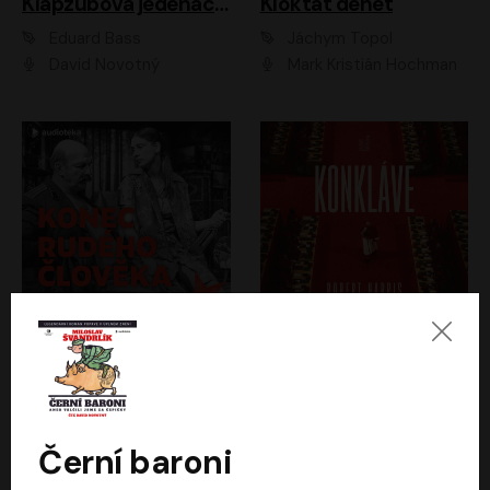
Klapzubova jedenáctka
Kloktat dehet
Eduard Bass
Jáchym Topol
David Novotný
Mark Kristián Hochman
Konec rudého člověka
Konkláve
Světlana Alexijevičová, Daniel Majling
Robert Harris
Jan Sklenář, Jan Staněk, Jan Vondráček, Johanna Tesařová, Klára Sedláčková Ottová, Magdalena Zimová, Marie Poulová, Martin Matejka, Miroslav Zavičár, Pavel Neškudla, Samuel Toman, Šimon Kučera, Štěpánka Fingerhutová, Tomáš Turek
Jan Kolařík
Černí baroni