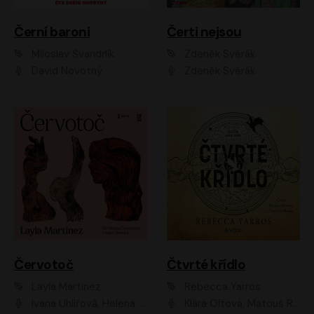
Černí baroni
Čerti nejsou
Miloslav Švandrlík
Zdeněk Svěrák
David Novotný
Zdeněk Svěrák
Červotoč
Čtvrté křídlo
Layla Martinez
Rebecca Yarros
Ivana Uhlířová, Helena Čermáková
Klára Oltová, Matouš Ruml