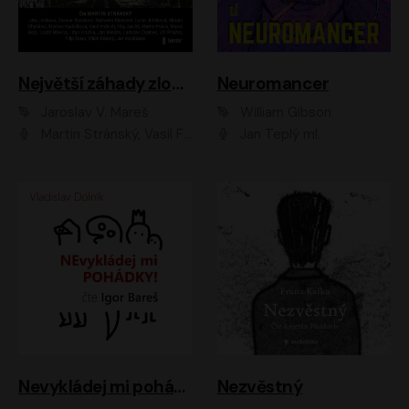
Největší záhady zločinu
Neuromancer
Jaroslav V. Mareš
William Gibson
Martin Stránský, Vasil Fridrich, Filip Jančík, Martin Preiss, Marek Holý, Lukáš Hlavica, Libor Hruška, Jan Maxián, Ladislav Cigánek, Jiří Ployhar, Filip Švarc, Vilém Udatný, Jan Vondráček, Jitka Ježková, Zuzana Slavíková, Michaela Klenková, Lucie Juřičková, Miriam Chytilová, Martina Hudečková
Jan Teplý ml.
Nevykládej mi pohádky
Nezvěstný