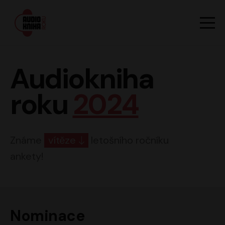
Hlavn
Men
Audiokniha roku
Audiokniha
roku
2024
Známe
vítěze
letošního ročníku
ankety!
Nominace