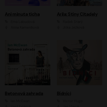
Ani minuta ticha
Arila: Stíny Citadely
Ema Labudová
Radek Starý
Anna Kameníková
Jitka Ježková
Betonová zahrada
Bídníci
Ian McEwan
Victor Hugo
Vasil Fridrich
Jan Vlasák