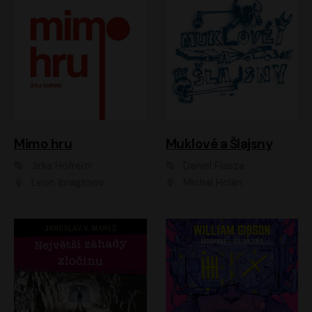
Muklové a Šlajsny
Mimo hru
Daniel Flasza
Jirka Hofreitr
Michal Holán
Leon Ibragimov