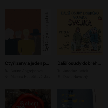
Čtyři ženy a jeden pohřeb
Další osudy dobrého vojáka Švejka
Narine Abgarjanová
Jaroslav Hašek
Martina Hudečková, Jaromír Meduna
David Novotný