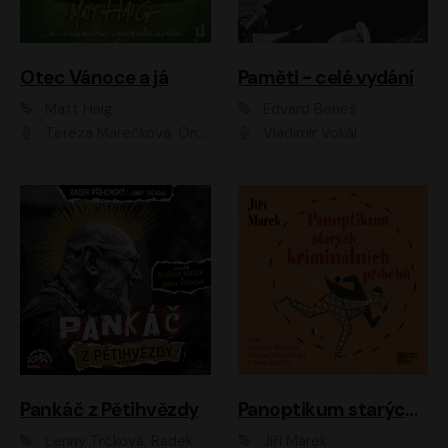
Otec Vánoce a já
Paměti - celé vydání
Matt Haig
Edvard Beneš
Tereza Marečková, Ondřej Endru Havlík
Vladimír Vokál
Pankáč z Pětihvězdy
Panoptikum starých kriminálních příběhů
Lenny Trčková, Radek Příhonský
Jiří Marek