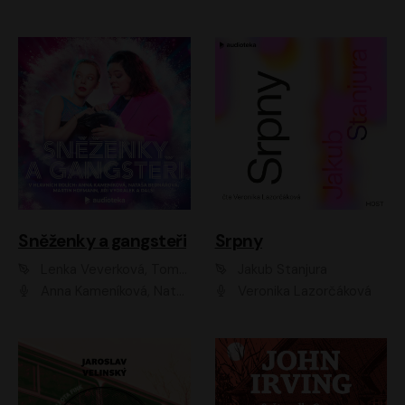
Sněženky a gangsteři
Srpny
Lenka Veverková, Tomáš Dianiška
Jakub Stanjura
Anna Kameníková, Nataša Bednářová, Tereza Hof, Taťjana Medvecká, Zuzana Slavíková, Šimon Krupa, Robert Mikluš, Jiří Vyorálek, Kryštof Hádek, Martin Hofmann, Martin Hruška
Veronika Lazorčáková