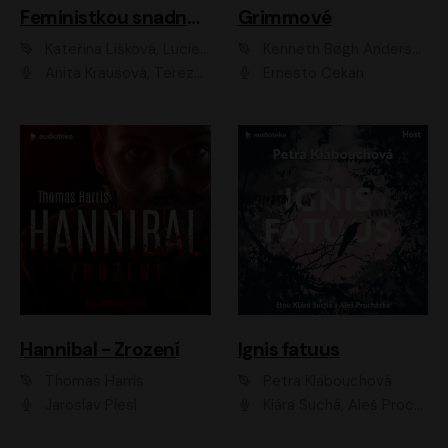
Feministkou snadno a rychle
Grimmové
Kateřina Lišková, Lucie Jarkovská
Kenneth Bøgh Andersen, Benni Bødker
Anita Krausová, Tereza Dočkalová
Ernesto Čekan
Hannibal - Zrození
Ignis fatuus
Thomas Harris
Petra Klabouchová
Jaroslav Plesl
Klára Suchá, Aleš Procházka