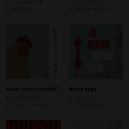
Vladislav Dolník
Franz Kafka
Igor Bareš
Kajetán Písařovic
Nives, co to povídáš?
Noční dům
Sacha Naspini
Jo Nesbo
Martina Hudečková, Jaromír Meduna, Zuzana Slavíková
Martin Preiss