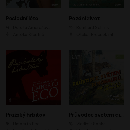
Poslední léto
Pozdní život
Dorota Ambrožová
Bernhard Schlink
Anežka Šťastná
Otakar Brousek ml.
Pražský hřbitov
Průvodce světem dinosaurů aneb Nová cesta do pravěku
Umberto Eco
Vladimír Socha