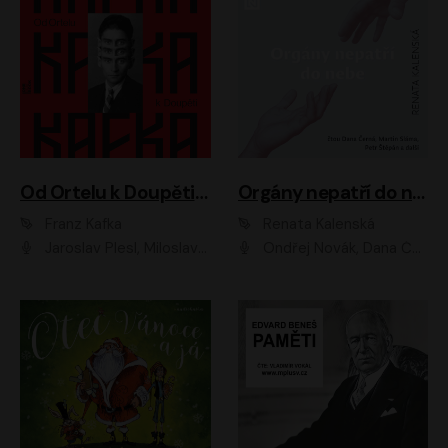
Od Ortelu k Doupěti – tucet Kafkových povídek
Orgány nepatří do nebe
Franz Kafka
Renata Kalenská
Jaroslav Plesl, Miloslav Mejzlík, David Novotný, Lukáš Hlavica, Jaromír Meduna, Václav Neužil, Otakar Brousek ml., Jan Holík, Václav Marhold
Ondřej Novák, Dana Černá, Martin Sláma, Petr Štěpán, Libor Hruška, Filip Jančík, Jakub Urbánek, Barbora Goldmannová, Karolína Zbořilová, Petra Šimberová, Richard Wágner, Klára Sochorová, Šárka Šildová, Zbyšek Horák, Anita Krausová