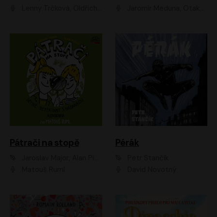
Lenny Trčková, Oldřich Kaiser
Jaromír Meduna, Otakar Brousek ml., Saša Rašilov
Pátrači na stopě
Pérák
Jaroslav Major, Alan Piskač
Petr Stančík
Matouš Ruml
David Novotný