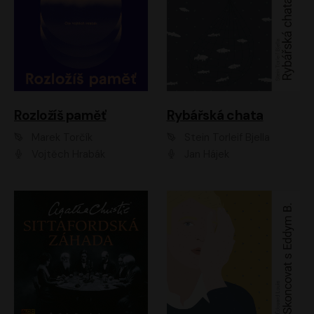
Rozložíš paměť
Rybářská chata
Marek Torčík
Stein Torleif Bjella
Vojtěch Hrabák
Jan Hájek