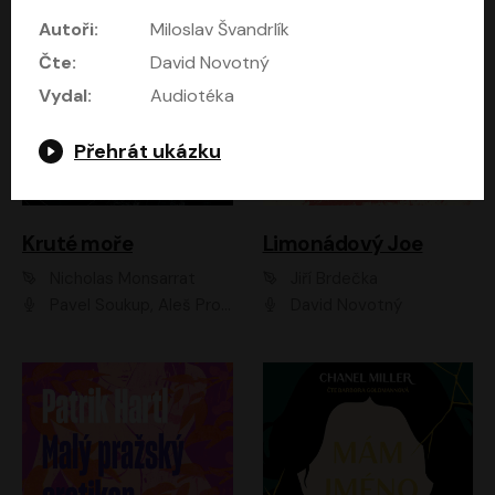
Autoři:
Miloslav Švandrlík
Čte:
David Novotný
Vydal:
Audiotéka
Přehrát ukázku
Kruté moře
Limonádový Joe
Nicholas Monsarrat
Jiří Brdečka
Pavel Soukup, Aleš Procházka, David Novotný, Marek Holý, Martin Preiss, Jakub Saic, Petr Neskusil, David Matásek, Vasil Fridrich, Pavel Rímský, Zuzana Slavíková, Zbyšek Horák, Martin Zahálka, Luboš Ondráček, Amélie Vránová, Andrea Elsnerová, Anna Theimerová, Antonín Navrátil, Apolena Velsová, Bohdan Tůma, Filip Jančík, Filip Švarc, Jan Škvor, Jiří Köhler, Kateřina Peřinová, Kristýna Nebeská, Kristýna Skružná, Ladislav Cigánek, Libor Terš, Lucie Timíková, Martin Hruška, Martin Stránský, Michal Holán, Michal Jagelka, Milada Vaňkátová, Oldřich Hajlich, Pavel Dytrt, Petr Burian, Petr Gelnar, Radek Hoppe, Radek Škvor, Radovan Vaculík, Richard Fiala, Robert Hájek, Robin Pařík, Roman Hajlich, Roman Říčař, Svatopluk Schuller, Terezie Taberyová, Valentina Vránová, Vojtěch hájek, Zuzana Kajnarová Říčařová
David Novotný