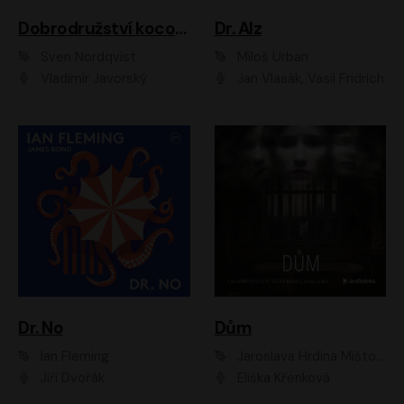
Dobrodružství kocoura Fiškuse a dědy Pettsona 1
Dr. Alz
Sven Nordqvist
Miloš Urban
Vladimír Javorský
Jan Vlasák, Vasil Fridrich
Dr. No
Dům
Ian Fleming
Jaroslava Hrdina Mištová
Jiří Dvořák
Eliška Křenková