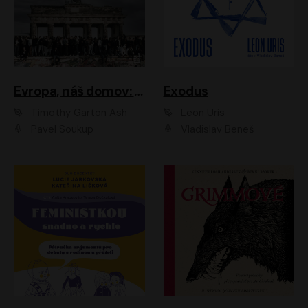
Evropa, náš domov: Od vylodění v Normandii po válku na Ukrajině
Exodus
Timothy Garton Ash
Leon Uris
Pavel Soukup
Vladislav Beneš