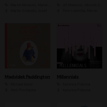
Martin Moravec, Marek Dvořák
Jiří Markovič, Viktorín Šulc
Martin Stránský, Josef Pejchal, Petra Bučková
Petr Lněnička, Martin Zahálka, Barbara Lukešová, Michal Zelenka
Medvídek Paddington
Millennials
Michael Bond
Kateřina Pokorná
Aleš Procházka
Kateřina Pokorná