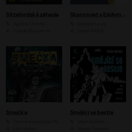
Sittafordská záhada
Skoncovat s Eddym B.
Agatha Christie
Édouard Louis
Otakar Brousek ml.
Daniel Krejčík
Smečka
Smějící se bestie
Tereza Kadečková, Petr Boček, Nelly Černohorská, Ondřej Kocáb, Ludmila Svozilová, Miroslav Pech, Karin Novotná, Jiří Sivok, Martin Štefko, Kateřina Malec Houfková, Tomáš Marton, Madla Pospíšilová Karasová, Michal Březina, Veronika Fiedlerová, Lukáš Vavrečka, Přemysl Krejčík, Mort Castle
Vilém Koubek
Libor Böhm
Martin Stránský