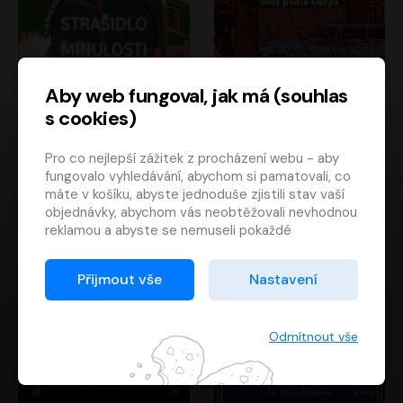
Aby web fungoval, jak má (souhlas
s cookies)
Strašidlo minulosti
Svět podle Garpa
Pro co nejlepší zážitek z procházení webu - aby
Jaroslav Velinský
John Irving
fungovalo vyhledávání, abychom si pamatovali, co
Libor Hruška
David Novotný
máte v košíku, abyste jednoduše zjistili stav vaší
objednávky, abychom vás neobtěžovali nevhodnou
reklamou a abyste se nemuseli pokaždé
přihlašovat.
Proto od vás potřebujeme souhlas se
Přijmout vše
Nastavení
zpracováním souborů cookies
, tj. malých souborů,
které se dočasně ukládají ve vašem prohlížeči.
Děkujeme, že nám ho dáte a pomůžete nám tak
Odmítnout vše
web zlepšovat.