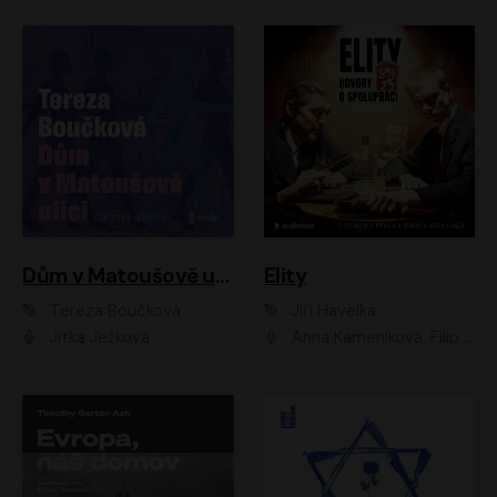
Dům v Matoušově ulici
Elity
Tereza Boučková
Jiří Havelka
Jitka Ježková
Anna Kameníková, Filip Březina, Jiří Lábus, Jiří Vyorálek, Klára Melíšková, Miloslav König, Miroslav Hanuš, Pavla Tomicová, Petr Lněnička, Richard Stanke, Taťjana Medveská, Václav Neužil, Vojtech Vondráček, Zdeněk Piškula