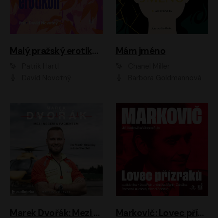
Malý pražský erotikon
Mám jméno
Patrik Hartl
Chanel Miller
David Novotný
Barbora Goldmannová
Marek Dvořák: Mezi nebem a pacientem
Markovič: Lovec přízraků