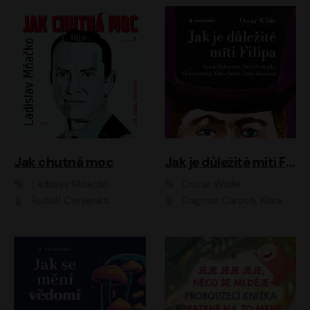
Jak chutná moc
Jak je důležité míti Filipa
Ladislav Mňačko
Oscar Wilde
Rudolf Červenka
Dagmar Čárová, Klára Suchá, Martin Hruška, Otakar Brousek ml., Pavel Neškudla, Radek Hoppe, Šárka Krausová, Vanda Hybnerová, Viktor Dvořák