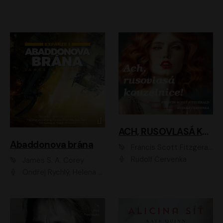
ACH, RUSOVLASÁ KOUZELNICE!
Abaddonova brána
Francis Scott Fitzgerald
Rudolf Červenka
James S. A. Corey
Ondřej Rychlý, Helena Dvořáková, Tereza Císařová, Jan Teplý, Jiří Vyorálek, Matěj Převrátil