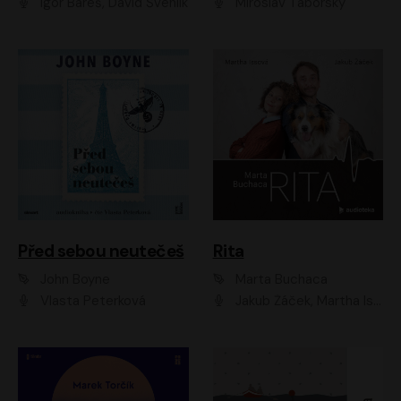
Igor Bareš, David Švehlík
Miroslav Táborský
Před sebou neutečeš
Rita
John Boyne
Marta Buchaca
Vlasta Peterková
Jakub Žáček, Martha Issová