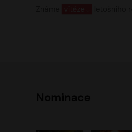
Známe
vítěze
letošního r
Nominace