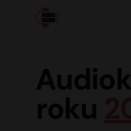
Audiokniha roku
Audiok
roku
2