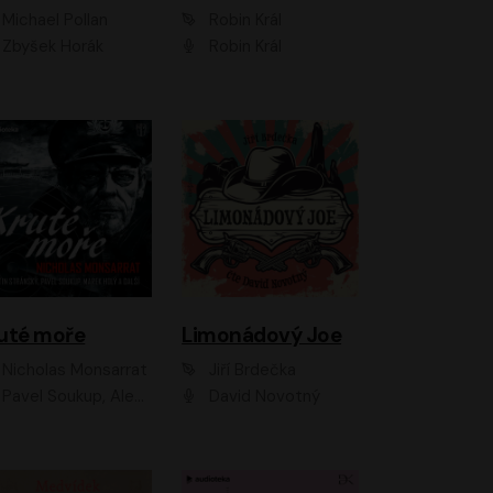
Michael Pollan
Robin Král
Zbyšek Horák
Robin Král
uté moře
Limonádový Joe
Nicholas Monsarrat
Jiří Brdečka
up, Aleš Procházka, David Novotný, Marek Holý, Martin Preiss, Jakub Saic, Petr Neskusil, David Matásek, Vasil Fridrich, Pavel Rímský, Zuzana Slavíková, Zbyšek Horák, Martin Zahálka, Luboš Ondráček, Amélie Vránová, Andrea Elsnerová, Anna Theimerová, Antonín Navrátil, Apolena Velsová, Bohdan Tůma, Filip Jančík, Filip Švarc, Jan Škvor, Jiří Köhler, Kateřina Peřinová, Kristýna Nebeská, Kristýna Skružná, Ladislav Cigánek, Libor Terš, Lucie Timíková, Martin Hruška, Martin Stránský, Michal Holán, Michal Jagelka, Milada Vaňkátová, Oldřich Hajlich, Pavel Dytrt, Petr Burian, Petr Gelnar, Radek Hoppe, Radek Škvor, Radovan Vaculík, Richard Fiala, Robert Hájek, Robin Pařík, Roman Hajlich, Roman Říčař, Svatopluk Schuller, Terezie Taberyová, Valentina Vránová, Vojtěch hájek, Zuzana Kajnarová Říčařová
David Novotný