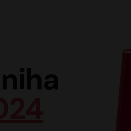
Hlav
niha
024