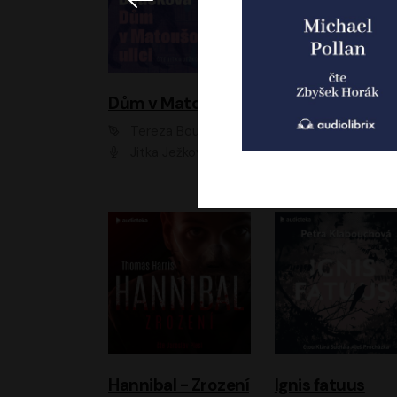
Dům v Matoušově ulici
Elity
Tereza Boučková
Jiří Havelka
Jitka Ježková
Anna Kameníková, Filip Březina, Jiří Lábus, Jiří Vyorálek, Klára Melíšková, Miloslav König, Miroslav Hanuš, Pavla Tomicová, Petr Lněnička, Richard Stanke, Taťjana Medveská, Václav Neužil, Vojtech Vond
Hannibal - Zrození
Ignis fatuus