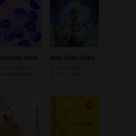
i minuta ticha
Arila: Stíny Citadely
Ema Labudová
Radek Starý
Anna Kameníková
Jitka Ježková