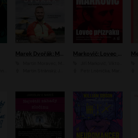
Marek Dvořák: Mezi nebem a pacientem
Markovič: Lovec přízraků
Martin Moravec, Marek Dvořák
Jiří Markovič, Viktorín Šulc
vá
Martin Stránský, Josef Pejchal, Petra Bučková
Petr Lněnička, Martin Zahálka, Barbara Lukešová, Michal Zelenka