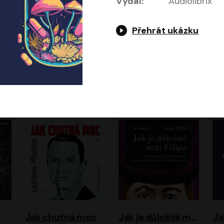
Vydal:
Audiolibrix
Přehrát ukázku
Evropa, náš domov: Od vylodění v Normandii po válku na Ukrajině
Exodus
Timothy Garton Ash
Leon Uris
ráček, Zdeněk Piškula
Pavel Soukup
Vladislav Beneš
Jak chutná moc
Jak je důležité míti Filipa