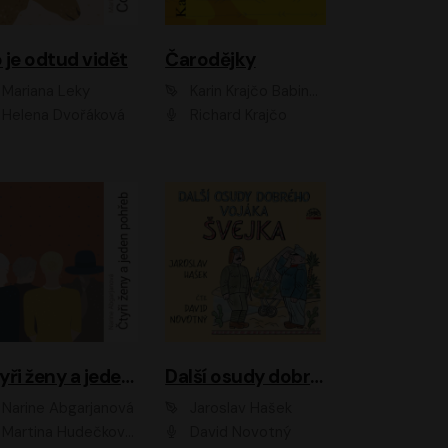
 je odtud vidět
Čarodějky
Mariana Leky
Karin Krajčo Babinská
Helena Dvořáková
Richard Krajčo
Čtyři ženy a jeden pohřeb
Další osudy dobrého vojáka Švejka
Narine Abgarjanová
Jaroslav Hašek
Martina Hudečková, Jaromír Meduna
David Novotný