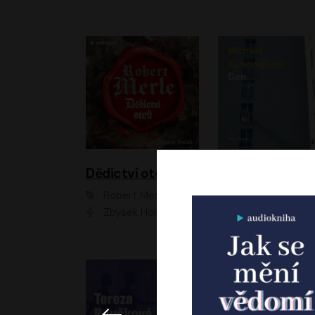
Dědictví otců
Den
Robert Merle
Michael Cunningha
Zbyšek Horák
Petr Stach