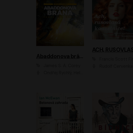
Abaddonova brána
Francis Scott Fitzger
James S. A. Corey
Rudolf Červenka
Ondřej Rychlý, Helena Dvořáková, Tereza Císařová, Jan Teplý, Jiří Vyorálek, Matěj Převrátil