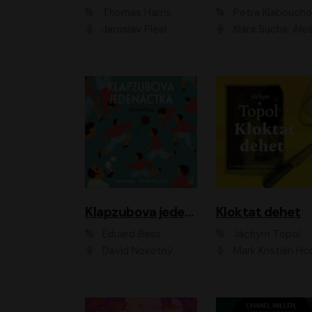
Thomas Harris
Petra Klabouch
Jaroslav Plesl
Klára Suchá, Aleš Procház
Klapzubova jedenáctka
Kloktat dehet
Eduard Bass
Jáchym Topol
David Novotný
Mark Kristián Hoch