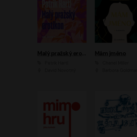
Malý pražský erotikon
Mám jméno
Patrik Hartl
Chanel Miller
David Novotný
Barbora Goldmanno