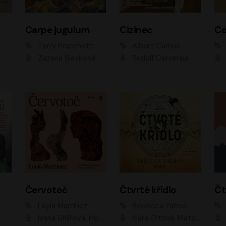
Carpe jugulum
Cizinec
Co
Terry Pratchett
Albert Camus
Zuzana Slavíková
Rudolf Červenka
Červotoč
Čtvrté křídlo
Layla Martinez
Rebecca Yarros
Ivana Uhlířová, Helena Čermáková
Klára Oltová, Matouš Ruml