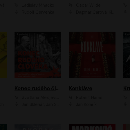
ová
Ladislav Mňačko
Oscar Wilde
ka
Rudolf Červenka
Dagmar Čárová, Klára Suchá, Martin Hruška, Otakar Brousek ml., Pavel Neškudla, Radek Hoppe, Šárka Krausová, Vanda Hybnerová, Viktor Dvořák
Konec rudého člověka
Konkláve
Kr
Světlana Alexijevičová, Daniel Majling
Robert Harris
man
Jan Sklenář, Jan Staněk, Jan Vondráček, Johanna Tesařová, Klára Sedláčková Ottová, Magdalena Zimová, Marie Poulová, Martin Matejka, Miroslav Zavičár, Pavel Neškudla, Samuel Toman, Šimon Kučera, Štěpánka Fingerhutová, Tomáš Turek
Jan Kolařík
Pavel Souk