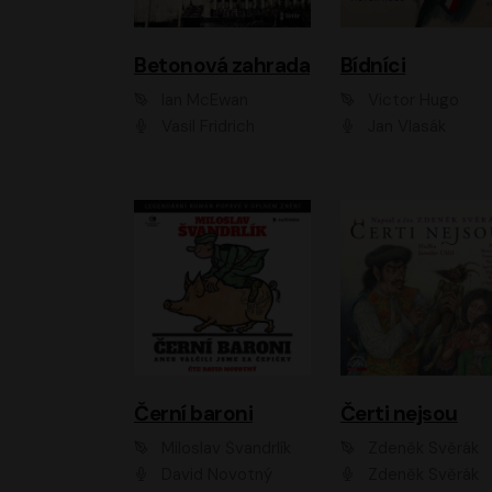
Betonová zahrada
Bídníci
Ian McEwan
Victor Hugo
Vasil Fridrich
Jan Vlasák
Černí baroni
Čerti nejsou
Miloslav Švandrlík
Zdeněk Svěrák
David Novotný
Zdeněk Svěrák