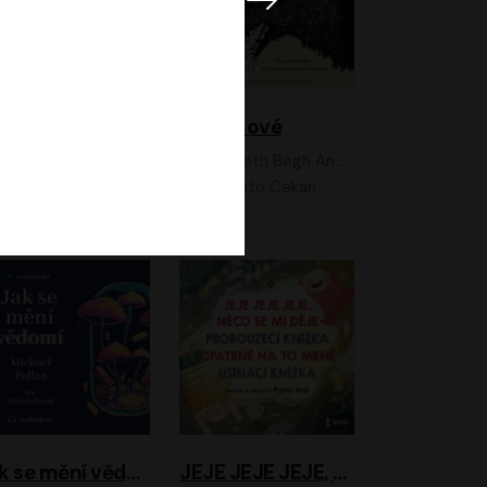
Feministkou snadno a rychle
Grimmové
Kateřina Lišková, Lucie Jarkovská
Kenneth Bøgh Andersen, Benni Bødker
Anita Krausová, Tereza Dočkalová
Ernesto Čekan
Jak se mění vědomí
JEJE JEJE JEJE, NĚCO SE MI DĚJE + PROBOUZECÍ KNÍŽKA + OPATRNĚ NA TO MRNĚ + USÍNACÍ KNÍŽKA