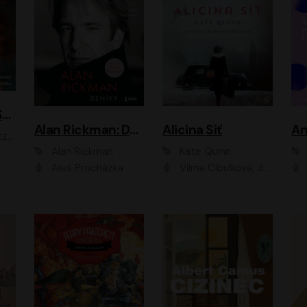
ACH, RUSOVLASÁ KOUZELNICE!
Alan Rickman: Deníky
Alicina Síť
An
ald
Alan Rickman
Kate Quinn
Aleš Procházka
Vilma Cibulková, Jitka Ježková