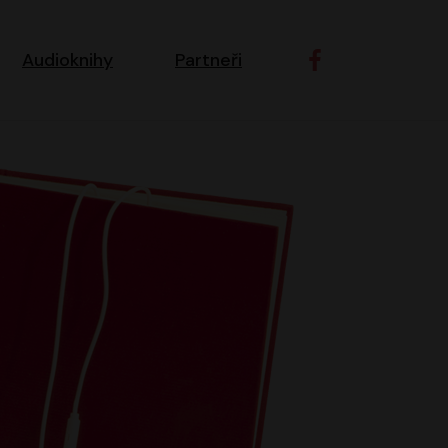
ní navigace
Audioknihy
Partneři