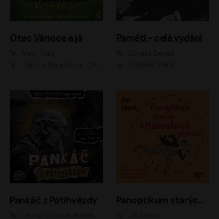
Otec Vánoce a já
Paměti - celé vydání
Matt Haig
Edvard Beneš
Tereza Marečková, Ondřej Endru Havlík
Vladimír Vokál
Pankáč z Pětihvězdy
Panoptikum starých kriminálních příběhů
Lenny Trčková, Radek Příhonský
Jiří Marek