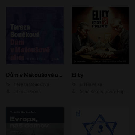
Dům v Matoušově ulici
Elity
Tereza Boučková
Jiří Havelka
Jitka Ježková
Anna Kameníková, Filip Březina, Jiří Lábus, Jiří Vyorálek, Klára Melíšková, Miloslav König, Miroslav Hanuš, Pavla Tomicová, Petr Lněnička, Richard Stanke, Taťjana Medveská, Václav Neužil, Vojtech Vondráček, Zdeněk Piškula