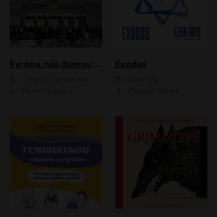
Evropa, náš domov: Od vylodění v Normandii po válku na Ukrajině
Exodus
Timothy Garton Ash
Leon Uris
Pavel Soukup
Vladislav Beneš