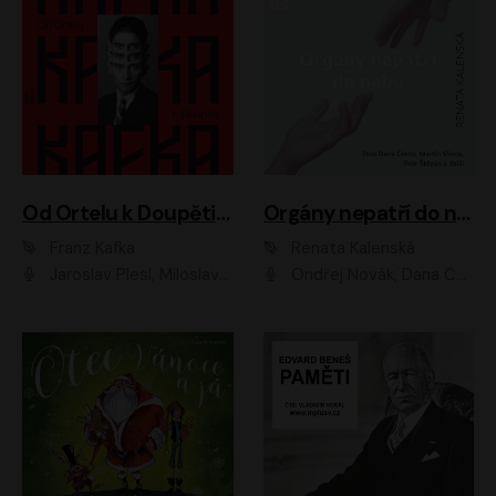
Od Ortelu k Doupěti – tucet Kafkových povídek
Orgány nepatří do nebe
Franz Kafka
Renata Kalenská
Jaroslav Plesl, Miloslav Mejzlík, David Novotný, Lukáš Hlavica, Jaromír Meduna, Václav Neužil, Otakar Brousek ml., Jan Holík, Václav Marhold
Ondřej Novák, Dana Černá, Martin Sláma, Petr Štěpán, Libor Hruška, Filip Jančík, Jakub Urbánek, Barbora Goldmannová, Karolína Zbořilová, Petra Šimberová, Richard Wágner, Klára Sochorová, Šárka Šildová, Zbyšek Horák, Anita Krausová