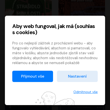
Aby web fungoval, jak má (souhlas
s cookies)
Strašidlo minulosti
Svět podle Garpa
Pro co nejlepší zážitek z procházení webu - aby
Jaroslav Velinský
John Irving
fungovalo vyhledávání, abychom si pamatovali, co
Libor Hruška
David Novotný
máte v košíku, abyste jednoduše zjistili stav vaší
objednávky, abychom vás neobtěžovali nevhodnou
reklamou a abyste se nemuseli pokaždé
přihlašovat.
Proto od vás potřebujeme souhlas se
Přijmout vše
Nastavení
zpracováním souborů cookies
, tj. malých souborů,
které se dočasně ukládají ve vašem prohlížeči.
Děkujeme, že nám ho dáte a pomůžete nám tak
Odmítnout vše
web zlepšovat.