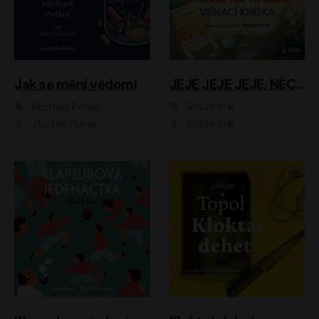
Jak se mění vědomí
JEJE JEJE JEJE, NĚCO SE MI DĚJE + PROBOUZECÍ KNÍŽKA + OPATRNĚ NA TO MRNĚ + USÍNACÍ KNÍŽKA
Michael Pollan
Robin Král
Zbyšek Horák
Robin Král