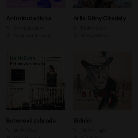
Ani minuta ticha
Arila: Stíny Citadely
Ema Labudová
Radek Starý
Anna Kameníková
Jitka Ježková
Betonová zahrada
Bídníci
Ian McEwan
Victor Hugo
Vasil Fridrich
Jan Vlasák