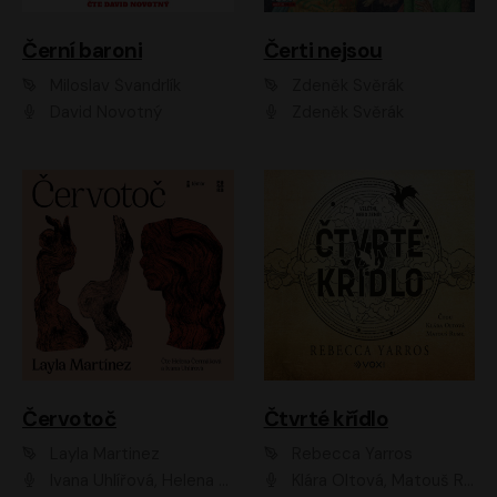
Černí baroni
Čerti nejsou
Miloslav Švandrlík
Zdeněk Svěrák
David Novotný
Zdeněk Svěrák
Červotoč
Čtvrté křídlo
Layla Martinez
Rebecca Yarros
Ivana Uhlířová, Helena Čermáková
Klára Oltová, Matouš Ruml