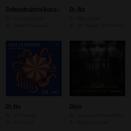
Dobrodružství kocoura Fiškuse a dědy Pettsona 1
Dr. Alz
Sven Nordqvist
Miloš Urban
Vladimír Javorský
Jan Vlasák, Vasil Fridrich
Dr. No
Dům
Ian Fleming
Jaroslava Hrdina Mištová
Jiří Dvořák
Eliška Křenková