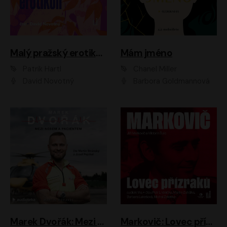
Malý pražský erotikon
Mám jméno
Patrik Hartl
Chanel Miller
David Novotný
Barbora Goldmannová
Marek Dvořák: Mezi nebem a pacientem
Markovič: Lovec přízraků