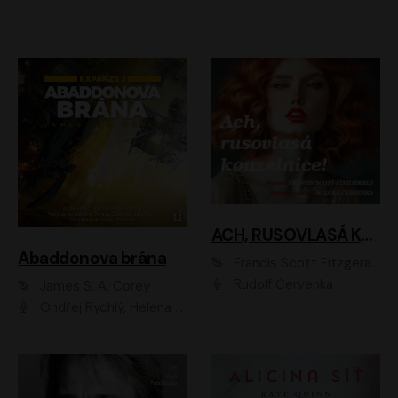
ACH, RUSOVLASÁ KOUZELNICE!
Abaddonova brána
Francis Scott Fitzgerald
Rudolf Červenka
James S. A. Corey
Ondřej Rychlý, Helena Dvořáková, Tereza Císařová, Jan Teplý, Jiří Vyorálek, Matěj Převrátil