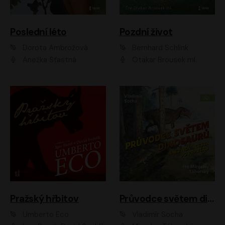
Poslední léto
Pozdní život
Dorota Ambrožová
Bernhard Schlink
Anežka Šťastná
Otakar Brousek ml.
Pražský hřbitov
Průvodce světem dinosaurů aneb Nová cesta do pravěku
Umberto Eco
Vladimír Socha