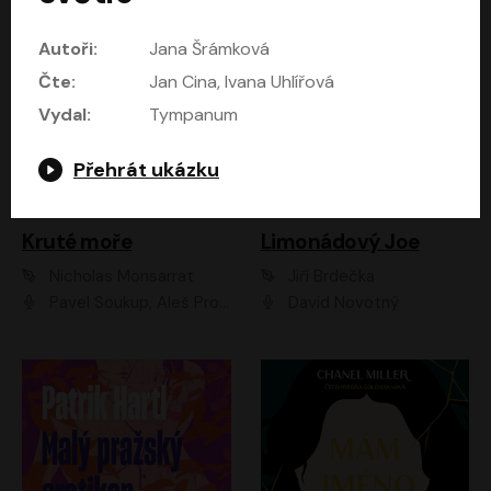
Autoři:
Jana Šrámková
Čte:
Jan Cina, Ivana Uhlířová
Vydal:
Tympanum
Přehrát ukázku
Kruté moře
Limonádový Joe
Nicholas Monsarrat
Jiří Brdečka
Pavel Soukup, Aleš Procházka, David Novotný, Marek Holý, Martin Preiss, Jakub Saic, Petr Neskusil, David Matásek, Vasil Fridrich, Pavel Rímský, Zuzana Slavíková, Zbyšek Horák, Martin Zahálka, Luboš Ondráček, Amélie Vránová, Andrea Elsnerová, Anna Theimerová, Antonín Navrátil, Apolena Velsová, Bohdan Tůma, Filip Jančík, Filip Švarc, Jan Škvor, Jiří Köhler, Kateřina Peřinová, Kristýna Nebeská, Kristýna Skružná, Ladislav Cigánek, Libor Terš, Lucie Timíková, Martin Hruška, Martin Stránský, Michal Holán, Michal Jagelka, Milada Vaňkátová, Oldřich Hajlich, Pavel Dytrt, Petr Burian, Petr Gelnar, Radek Hoppe, Radek Škvor, Radovan Vaculík, Richard Fiala, Robert Hájek, Robin Pařík, Roman Hajlich, Roman Říčař, Svatopluk Schuller, Terezie Taberyová, Valentina Vránová, Vojtěch hájek, Zuzana Kajnarová Říčařová
David Novotný