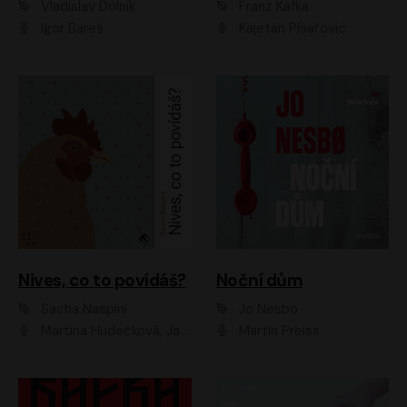
Vladislav Dolník
Franz Kafka
Igor Bareš
Kajetán Písařovic
Nives, co to povídáš?
Noční dům
Sacha Naspini
Jo Nesbo
Martina Hudečková, Jaromír Meduna, Zuzana Slavíková
Martin Preiss