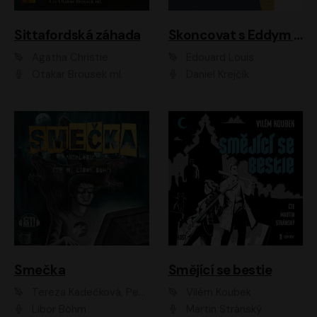
Sittafordská záhada
Skoncovat s Eddym B.
Agatha Christie
Édouard Louis
Otakar Brousek ml.
Daniel Krejčík
Smečka
Smějící se bestie
Tereza Kadečková, Petr Boček, Nelly Černohorská, Ondřej Kocáb, Ludmila Svozilová, Miroslav Pech, Karin Novotná, Jiří Sivok, Martin Štefko, Kateřina Malec Houfková, Tomáš Marton, Madla Pospíšilová Karasová, Michal Březina, Veronika Fiedlerová, Lukáš Vavrečka, Přemysl Krejčík, Mort Castle
Vilém Koubek
Libor Böhm
Martin Stránský