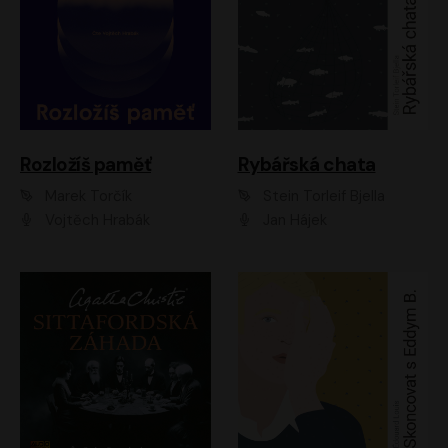
Rozložíš paměť
Rybářská chata
Marek Torčík
Stein Torleif Bjella
Vojtěch Hrabák
Jan Hájek