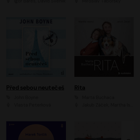
Igor Bareš, David Švehlík
Miroslav Táborský
Před sebou neutečeš
Rita
John Boyne
Marta Buchaca
Vlasta Peterková
Jakub Žáček, Martha Issová