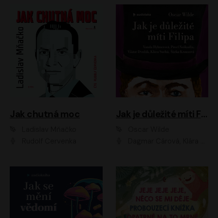
Jak chutná moc
Jak je důležité míti Filipa
Ladislav Mňačko
Oscar Wilde
Rudolf Červenka
Dagmar Čárová, Klára Suchá, Martin Hruška, Otakar Brousek ml., Pavel Neškudla, Radek Hoppe, Šárka Krausová, Vanda Hybnerová, Viktor Dvořák