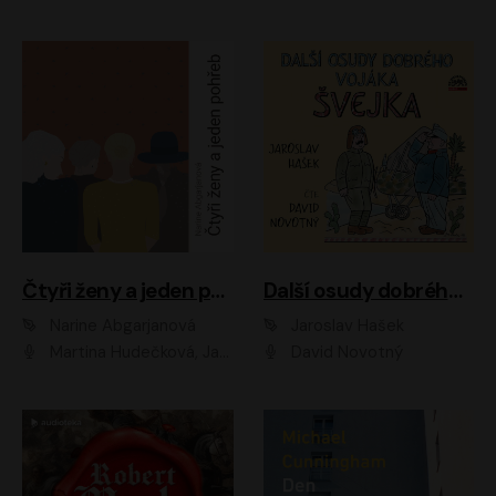
Čtyři ženy a jeden pohřeb
Další osudy dobrého vojáka Švejka
Narine Abgarjanová
Jaroslav Hašek
Martina Hudečková, Jaromír Meduna
David Novotný