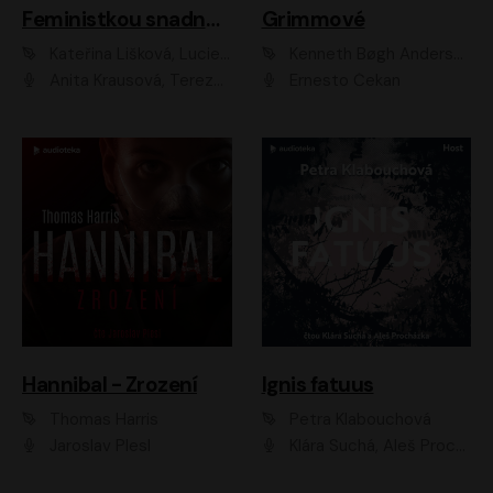
Feministkou snadno a rychle
Grimmové
Kateřina Lišková, Lucie Jarkovská
Kenneth Bøgh Andersen, Benni Bødker
Anita Krausová, Tereza Dočkalová
Ernesto Čekan
Hannibal - Zrození
Ignis fatuus
Thomas Harris
Petra Klabouchová
Jaroslav Plesl
Klára Suchá, Aleš Procházka