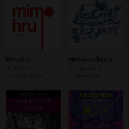
Muklové a Šlajsny
Mimo hru
Daniel Flasza
Jirka Hofreitr
Michal Holán
Leon Ibragimov