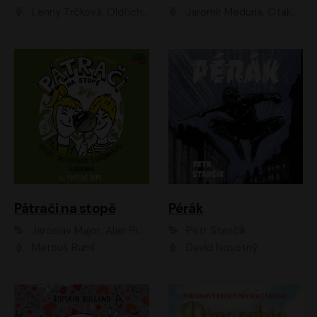
Lenny Trčková, Oldřich Kaiser
Jaromír Meduna, Otakar Brousek ml., Saša Rašilov
Pátrači na stopě
Pérák
Jaroslav Major, Alan Piskač
Petr Stančík
Matouš Ruml
David Novotný