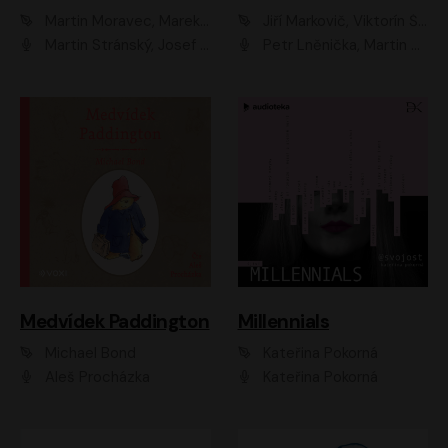
Martin Moravec, Marek Dvořák
Jiří Markovič, Viktorín Šulc
Martin Stránský, Josef Pejchal, Petra Bučková
Petr Lněnička, Martin Zahálka, Barbara Lukešová, Michal Zelenka
Medvídek Paddington
Millennials
Michael Bond
Kateřina Pokorná
Aleš Procházka
Kateřina Pokorná