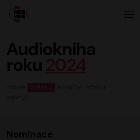
Hlavn
Men
Audiokniha roku
Audiokniha
roku
2024
Známe
vítěze
letošního ročníku
ankety!
Nominace