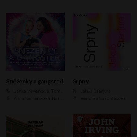
Sněženky a gangsteři
Srpny
Lenka Veverková, Tomáš Dianiška
Jakub Stanjura
Anna Kameníková, Nataša Bednářová, Tereza Hof, Taťjana Medvecká, Zuzana Slavíková, Šimon Krupa, Robert Mikluš, Jiří Vyorálek, Kryštof Hádek, Martin Hofmann, Martin Hruška
Veronika Lazorčáková