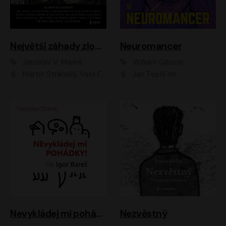
Největší záhady zločinu
Neuromancer
Jaroslav V. Mareš
William Gibson
Martin Stránský, Vasil Fridrich, Filip Jančík, Martin Preiss, Marek Holý, Lukáš Hlavica, Libor Hruška, Jan Maxián, Ladislav Cigánek, Jiří Ployhar, Filip Švarc, Vilém Udatný, Jan Vondráček, Jitka Ježková, Zuzana Slavíková, Michaela Klenková, Lucie Juřičková, Miriam Chytilová, Martina Hudečková
Jan Teplý ml.
Nevykládej mi pohádky
Nezvěstný