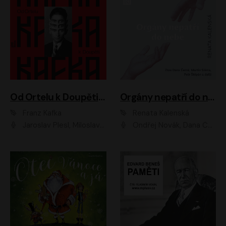
Od Ortelu k Doupěti – tucet Kafkových povídek
Orgány nepatří do nebe
Franz Kafka
Renata Kalenská
Jaroslav Plesl, Miloslav Mejzlík, David Novotný, Lukáš Hlavica, Jaromír Meduna, Václav Neužil, Otakar Brousek ml., Jan Holík, Václav Marhold
Ondřej Novák, Dana Černá, Martin Sláma, Petr Štěpán, Libor Hruška, Filip Jančík, Jakub Urbánek, Barbora Goldmannová, Karolína Zbořilová, Petra Šimberová, Richard Wágner, Klára Sochorová, Šárka Šildová, Zbyšek Horák, Anita Krausová