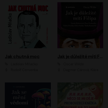
Jak chutná moc
Jak je důležité míti Filipa
Ladislav Mňačko
Oscar Wilde
Rudolf Červenka
Dagmar Čárová, Klára Suchá, Martin Hruška, Otakar Brousek ml., Pavel Neškudla, Radek Hoppe, Šárka Krausová, Vanda Hybnerová, Viktor Dvořák