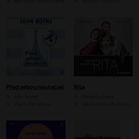
Igor Bareš, David Švehlík
Miroslav Táborský
Před sebou neutečeš
Rita
John Boyne
Marta Buchaca
Vlasta Peterková
Jakub Žáček, Martha Issová