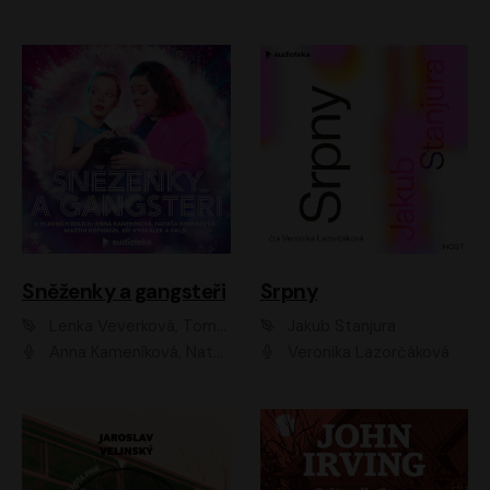
Sněženky a gangsteři
Srpny
Lenka Veverková, Tomáš Dianiška
Jakub Stanjura
Anna Kameníková, Nataša Bednářová, Tereza Hof, Taťjana Medvecká, Zuzana Slavíková, Šimon Krupa, Robert Mikluš, Jiří Vyorálek, Kryštof Hádek, Martin Hofmann, Martin Hruška
Veronika Lazorčáková