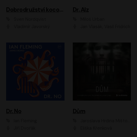
Dobrodružství kocoura Fiškuse a dědy Pettsona 1
Dr. Alz
Sven Nordqvist
Miloš Urban
Vladimír Javorský
Jan Vlasák, Vasil Fridrich
Dr. No
Dům
Ian Fleming
Jaroslava Hrdina Mištová
Jiří Dvořák
Eliška Křenková