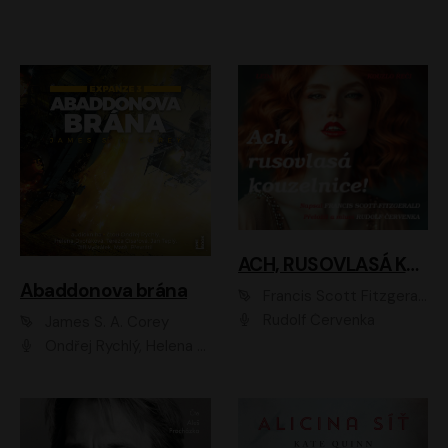
ACH, RUSOVLASÁ KOUZELNICE!
Abaddonova brána
Francis Scott Fitzgerald
Rudolf Červenka
James S. A. Corey
Ondřej Rychlý, Helena Dvořáková, Tereza Císařová, Jan Teplý, Jiří Vyorálek, Matěj Převrátil