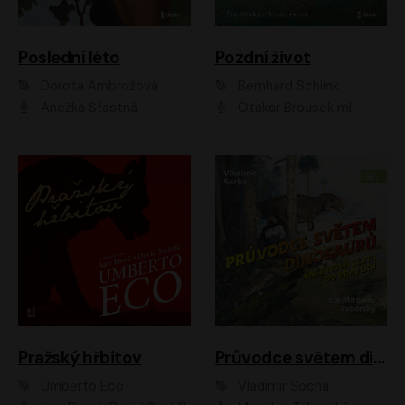
Poslední léto
Pozdní život
Dorota Ambrožová
Bernhard Schlink
Anežka Šťastná
Otakar Brousek ml.
Pražský hřbitov
Průvodce světem dinosaurů aneb Nová cesta do pravěku
Umberto Eco
Vladimír Socha