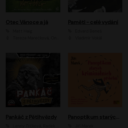
Otec Vánoce a já
Paměti - celé vydání
Matt Haig
Edvard Beneš
Tereza Marečková, Ondřej Endru Havlík
Vladimír Vokál
Pankáč z Pětihvězdy
Panoptikum starých kriminálních příběhů
Lenny Trčková, Radek Příhonský
Jiří Marek