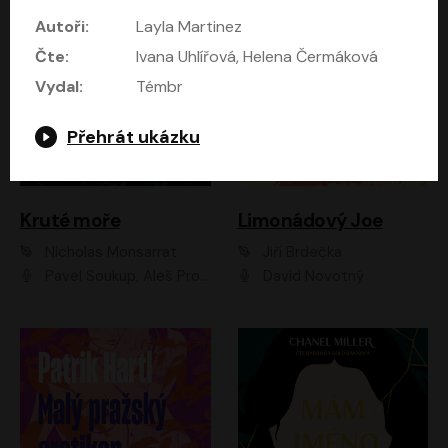
Autoři:
Layla Martinez
Čte:
Ivana Uhlířová, Helena Čermáková
Vydal:
Témbr
Přehrát ukázku
Kruté moře
Limonádový Joe
Nicholas Monsarrat
Jiří Brdečka
Pavel Soukup, Aleš Procházka, David Novotný, Marek Holý, Martin Preiss, Jakub Saic, Petr Neskusil, David Matásek, Vasil Fridrich, Pavel Rímský, Zuzana Slavíková, Zbyšek Horák, Martin Zahálka, Luboš Ondráček, Amélie Vránová, Andrea Elsnerová, Anna Theimerová, Antonín Navrátil, Apolena Velsová, Bohdan Tůma, Filip Jančík, Filip Švarc, Jan Škvor, Jiří Köhler, Kateřina Peřinová, Kristýna Nebeská, Kristýna Skružná, Ladislav Cigánek, Libor Terš, Lucie Timíková, Martin Hruška, Martin Stránský, Michal Holán, Michal Jagelka, Milada Vaňkátová, Oldřich Hajlich, Pavel Dytrt, Petr Burian, Petr Gelnar, Radek Hoppe, Radek Škvor, Radovan Vaculík, Richard Fiala, Robert Hájek, Robin Pařík, Roman Hajlich, Roman Říčař, Svatopluk Schuller, Terezie Taberyová, Valentina Vránová, Vojtěch hájek, Zuzana Kajnarová Říčařová
David Novotný