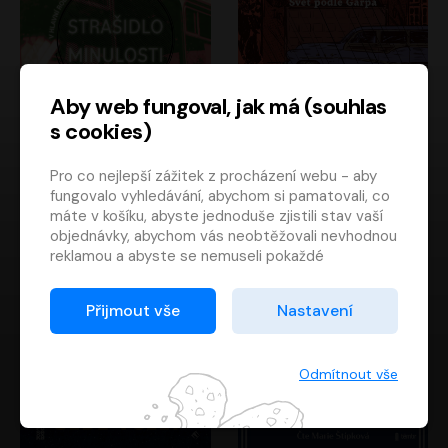
Aby web fungoval, jak má (souhlas
s cookies)
Strašidlo minulosti
Svět podle Garpa
Pro co nejlepší zážitek z procházení webu - aby
Jaroslav Velinský
John Irving
fungovalo vyhledávání, abychom si pamatovali, co
Libor Hruška
David Novotný
máte v košíku, abyste jednoduše zjistili stav vaší
objednávky, abychom vás neobtěžovali nevhodnou
reklamou a abyste se nemuseli pokaždé
přihlašovat.
Proto od vás potřebujeme souhlas se
Přijmout vše
Nastavení
zpracováním souborů cookies
, tj. malých souborů,
které se dočasně ukládají ve vašem prohlížeči.
Děkujeme, že nám ho dáte a pomůžete nám tak
Odmítnout vše
web zlepšovat.