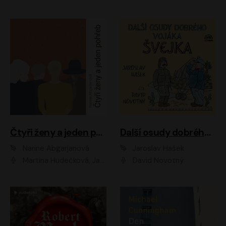
Čtyři ženy a jeden pohřeb
Další osudy dobrého vojáka Švejka
Narine Abgarjanová
Jaroslav Hašek
Martina Hudečková, Jaromír Meduna
David Novotný