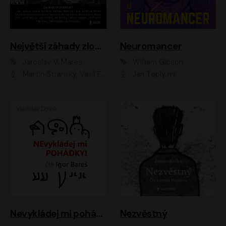
Největší záhady zločinu
Neuromancer
Jaroslav V. Mareš
William Gibson
Martin Stránský, Vasil Fridrich, Filip Jančík, Martin Preiss, Marek Holý, Lukáš Hlavica, Libor Hruška, Jan Maxián, Ladislav Cigánek, Jiří Ployhar, Filip Švarc, Vilém Udatný, Jan Vondráček, Jitka Ježková, Zuzana Slavíková, Michaela Klenková, Lucie Juřičková, Miriam Chytilová, Martina Hudečková
Jan Teplý ml.
Nevykládej mi pohádky
Nezvěstný