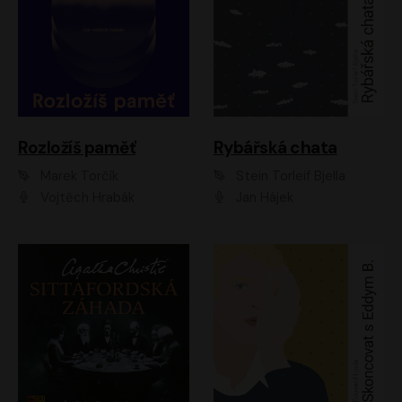
Rozložíš paměť
Rybářská chata
Marek Torčík
Stein Torleif Bjella
Vojtěch Hrabák
Jan Hájek