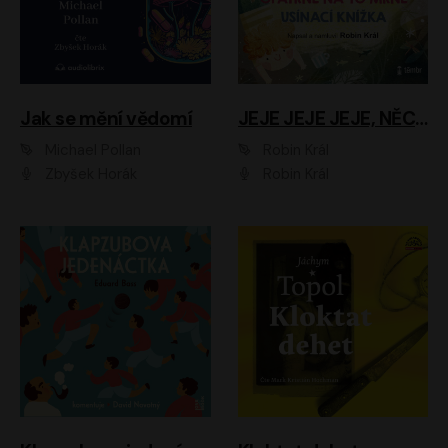
Jak se mění vědomí
JEJE JEJE JEJE, NĚCO SE MI DĚJE + PROBOUZECÍ KNÍŽKA + OPATRNĚ NA TO MRNĚ + USÍNACÍ KNÍŽKA
Michael Pollan
Robin Král
Zbyšek Horák
Robin Král