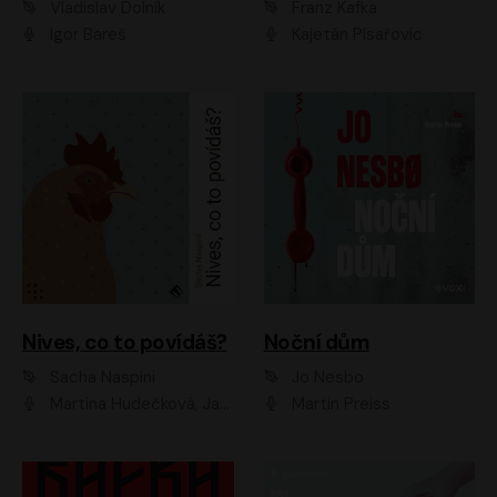
Vladislav Dolník
Franz Kafka
Igor Bareš
Kajetán Písařovic
Nives, co to povídáš?
Noční dům
Sacha Naspini
Jo Nesbo
Martina Hudečková, Jaromír Meduna, Zuzana Slavíková
Martin Preiss