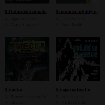
Sittafordská záhada
Skoncovat s Eddym B.
Agatha Christie
Édouard Louis
Otakar Brousek ml.
Daniel Krejčík
Smečka
Smějící se bestie
Tereza Kadečková, Petr Boček, Nelly Černohorská, Ondřej Kocáb, Ludmila Svozilová, Miroslav Pech, Karin Novotná, Jiří Sivok, Martin Štefko, Kateřina Malec Houfková, Tomáš Marton, Madla Pospíšilová Karasová, Michal Březina, Veronika Fiedlerová, Lukáš Vavrečka, Přemysl Krejčík, Mort Castle
Vilém Koubek
Libor Böhm
Martin Stránský