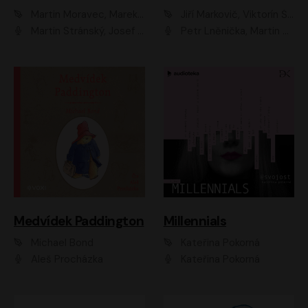
Martin Moravec, Marek Dvořák
Jiří Markovič, Viktorín Šulc
Martin Stránský, Josef Pejchal, Petra Bučková
Petr Lněnička, Martin Zahálka, Barbara Lukešová, Michal Zelenka
Medvídek Paddington
Millennials
Michael Bond
Kateřina Pokorná
Aleš Procházka
Kateřina Pokorná