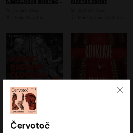
Klapzubova jedenáctka
Kloktat dehet
Eduard Bass
Jáchym Topol
David Novotný
Mark Kristián Hochman
Konec rudého člověka
Konkláve
Světlana Alexijevičová, Daniel Majling
Robert Harris
Jan Sklenář, Jan Staněk, Jan Vondráček, Johanna Tesařová, Klára Sedláčková Ottová, Magdalena Zimová, Marie Poulová, Martin Matejka, Miroslav Zavičár, Pavel Neškudla, Samuel Toman, Šimon Kučera, Štěpánka Fingerhutová, Tomáš Turek
Jan Kolařík
Červotoč