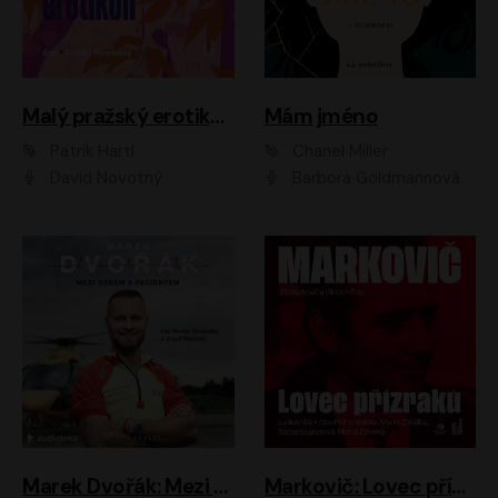
Malý pražský erotikon
Mám jméno
Patrik Hartl
Chanel Miller
David Novotný
Barbora Goldmannová
Marek Dvořák: Mezi nebem a pacientem
Markovič: Lovec přízraků