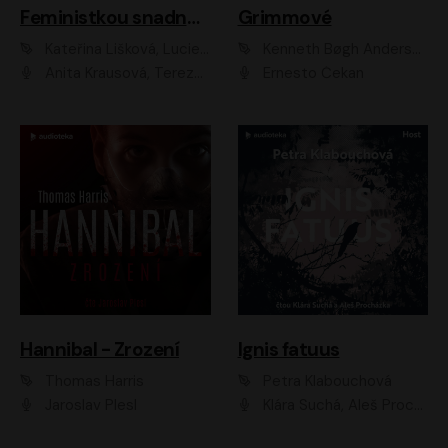
Feministkou snadno a rychle
Grimmové
Kateřina Lišková, Lucie Jarkovská
Kenneth Bøgh Andersen, Benni Bødker
Anita Krausová, Tereza Dočkalová
Ernesto Čekan
Hannibal - Zrození
Ignis fatuus
Thomas Harris
Petra Klabouchová
Jaroslav Plesl
Klára Suchá, Aleš Procházka