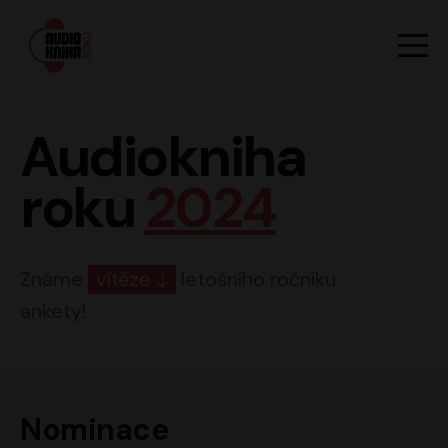
Hlavn
Men
Audiokniha roku
Audiokniha
roku
2024
Známe
vítěze
letošního ročníku
ankety!
Nominace