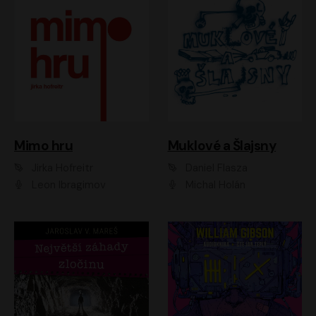
Muklové a Šlajsny
Mimo hru
Daniel Flasza
Jirka Hofreitr
Michal Holán
Leon Ibragimov