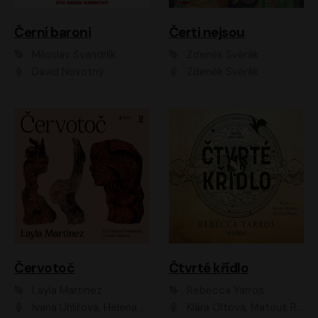
Černí baroni
Čerti nejsou
Miloslav Švandrlík
Zdeněk Svěrák
David Novotný
Zdeněk Svěrák
Červotoč
Čtvrté křídlo
Layla Martinez
Rebecca Yarros
Ivana Uhlířová, Helena Čermáková
Klára Oltová, Matouš Ruml