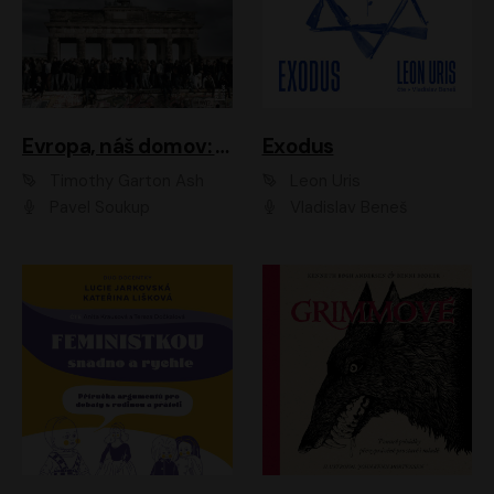
Evropa, náš domov: Od vylodění v Normandii po válku na Ukrajině
Exodus
Timothy Garton Ash
Leon Uris
Pavel Soukup
Vladislav Beneš