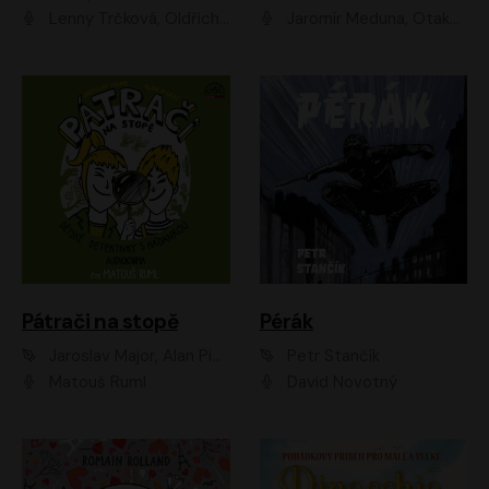
Lenny Trčková, Oldřich Kaiser
Jaromír Meduna, Otakar Brousek ml., Saša Rašilov
Pátrači na stopě
Pérák
Jaroslav Major, Alan Piskač
Petr Stančík
Matouš Ruml
David Novotný