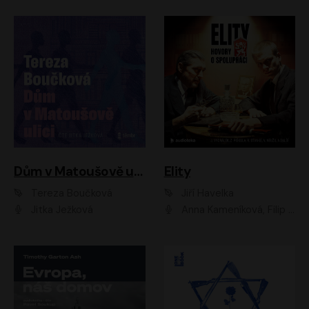
Dům v Matoušově ulici
Elity
Tereza Boučková
Jiří Havelka
Jitka Ježková
Anna Kameníková, Filip Březina, Jiří Lábus, Jiří Vyorálek, Klára Melíšková, Miloslav König, Miroslav Hanuš, Pavla Tomicová, Petr Lněnička, Richard Stanke, Taťjana Medveská, Václav Neužil, Vojtech Vondráček, Zdeněk Piškula