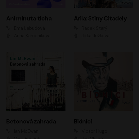
Ani minuta ticha
Arila: Stíny Citadely
Ema Labudová
Radek Starý
Anna Kameníková
Jitka Ježková
Betonová zahrada
Bídníci
Ian McEwan
Victor Hugo
Vasil Fridrich
Jan Vlasák