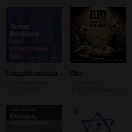
Dům v Matoušově ulici
Elity
Tereza Boučková
Jiří Havelka
Jitka Ježková
Anna Kameníková, Filip Březina, Jiří Lábus, Jiří Vyorálek, Klára Melíšková, Miloslav König, Miroslav Hanuš, Pavla Tomicová, Petr Lněnička, Richard Stanke, Taťjana Medveská, Václav Neužil, Vojtech Vondráček, Zdeněk Piškula