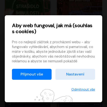
Aby web fungoval, jak má (souhlas
s cookies)
Strašidlo minulosti
Svět podle Garpa
Pro co nejlepší zážitek z procházení webu - aby
Jaroslav Velinský
John Irving
fungovalo vyhledávání, abychom si pamatovali, co
Libor Hruška
David Novotný
máte v košíku, abyste jednoduše zjistili stav vaší
objednávky, abychom vás neobtěžovali nevhodnou
reklamou a abyste se nemuseli pokaždé
přihlašovat.
Proto od vás potřebujeme souhlas se
Přijmout vše
Nastavení
zpracováním souborů cookies
, tj. malých souborů,
které se dočasně ukládají ve vašem prohlížeči.
Děkujeme, že nám ho dáte a pomůžete nám tak
Odmítnout vše
web zlepšovat.