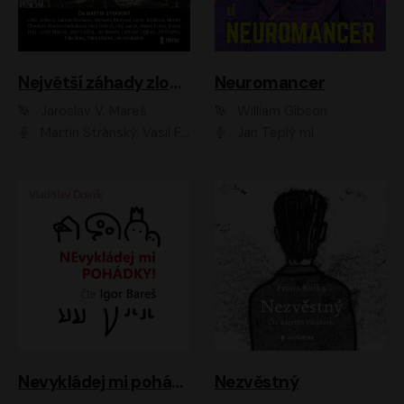
Největší záhady zločinu
Neuromancer
Jaroslav V. Mareš
William Gibson
Martin Stránský, Vasil Fridrich, Filip Jančík, Martin Preiss, Marek Holý, Lukáš Hlavica, Libor Hruška, Jan Maxián, Ladislav Cigánek, Jiří Ployhar, Filip Švarc, Vilém Udatný, Jan Vondráček, Jitka Ježková, Zuzana Slavíková, Michaela Klenková, Lucie Juřičková, Miriam Chytilová, Martina Hudečková
Jan Teplý ml.
Nevykládej mi pohádky
Nezvěstný