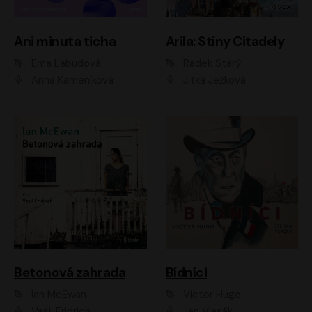
Ani minuta ticha
Arila: Stíny Citadely
Ema Labudová
Radek Starý
Anna Kameníková
Jitka Ježková
Betonová zahrada
Bídníci
Ian McEwan
Victor Hugo
Vasil Fridrich
Jan Vlasák