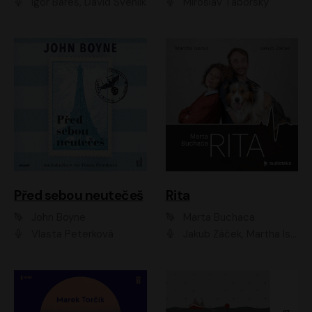
Igor Bareš, David Švehlík
Miroslav Táborský
Před sebou neutečeš
Rita
John Boyne
Marta Buchaca
Vlasta Peterková
Jakub Žáček, Martha Issová