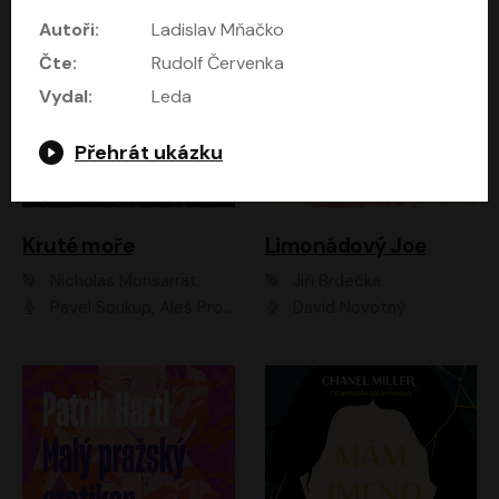
Autoři:
Ladislav Mňačko
Čte:
Rudolf Červenka
Vydal:
Leda
Přehrát ukázku
Kruté moře
Limonádový Joe
Nicholas Monsarrat
Jiří Brdečka
Pavel Soukup, Aleš Procházka, David Novotný, Marek Holý, Martin Preiss, Jakub Saic, Petr Neskusil, David Matásek, Vasil Fridrich, Pavel Rímský, Zuzana Slavíková, Zbyšek Horák, Martin Zahálka, Luboš Ondráček, Amélie Vránová, Andrea Elsnerová, Anna Theimerová, Antonín Navrátil, Apolena Velsová, Bohdan Tůma, Filip Jančík, Filip Švarc, Jan Škvor, Jiří Köhler, Kateřina Peřinová, Kristýna Nebeská, Kristýna Skružná, Ladislav Cigánek, Libor Terš, Lucie Timíková, Martin Hruška, Martin Stránský, Michal Holán, Michal Jagelka, Milada Vaňkátová, Oldřich Hajlich, Pavel Dytrt, Petr Burian, Petr Gelnar, Radek Hoppe, Radek Škvor, Radovan Vaculík, Richard Fiala, Robert Hájek, Robin Pařík, Roman Hajlich, Roman Říčař, Svatopluk Schuller, Terezie Taberyová, Valentina Vránová, Vojtěch hájek, Zuzana Kajnarová Říčařová
David Novotný