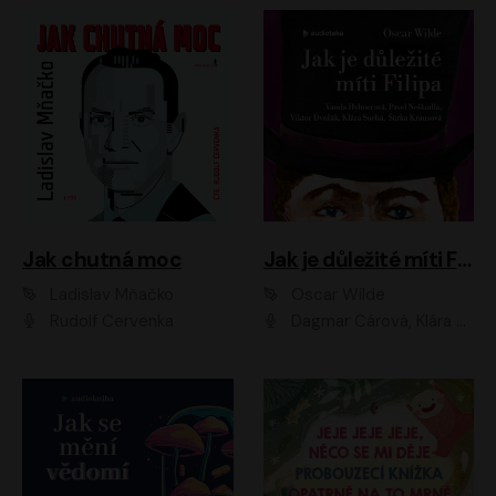
Jak chutná moc
Jak je důležité míti Filipa
Ladislav Mňačko
Oscar Wilde
Rudolf Červenka
Dagmar Čárová, Klára Suchá, Martin Hruška, Otakar Brousek ml., Pavel Neškudla, Radek Hoppe, Šárka Krausová, Vanda Hybnerová, Viktor Dvořák