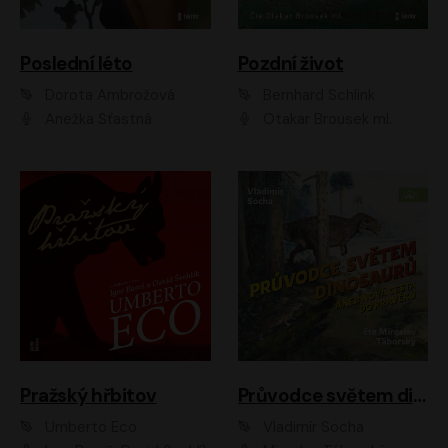
Poslední léto
Pozdní život
Dorota Ambrožová
Bernhard Schlink
Anežka Šťastná
Otakar Brousek ml.
Pražský hřbitov
Průvodce světem dinosaurů aneb Nová cesta do pravěku
Umberto Eco
Vladimír Socha