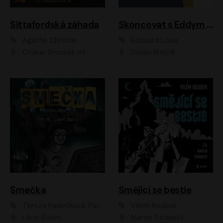
Sittafordská záhada
Skoncovat s Eddym B.
Agatha Christie
Édouard Louis
Otakar Brousek ml.
Daniel Krejčík
Smečka
Smějící se bestie
Tereza Kadečková, Petr Boček, Nelly Černohorská, Ondřej Kocáb, Ludmila Svozilová, Miroslav Pech, Karin Novotná, Jiří Sivok, Martin Štefko, Kateřina Malec Houfková, Tomáš Marton, Madla Pospíšilová Karasová, Michal Březina, Veronika Fiedlerová, Lukáš Vavrečka, Přemysl Krejčík, Mort Castle
Vilém Koubek
Libor Böhm
Martin Stránský