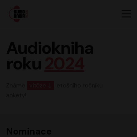
Hlavn
Men
Audiokniha roku
Audiokniha
roku
2024
Známe
vítěze
letošního ročníku
ankety!
Nominace