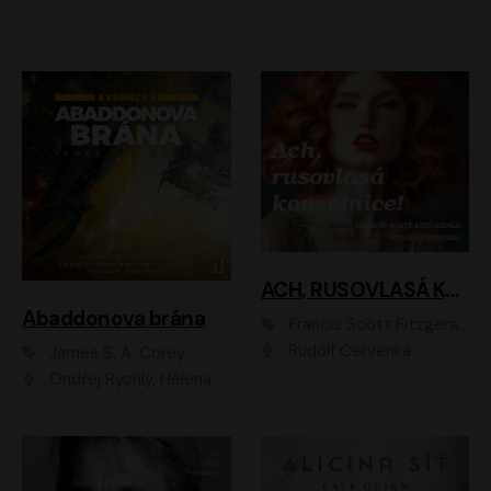
ACH, RUSOVLASÁ KOUZELNICE!
Abaddonova brána
Francis Scott Fitzgerald
Rudolf Červenka
James S. A. Corey
Ondřej Rychlý, Helena Dvořáková, Tereza Císařová, Jan Teplý, Jiří Vyorálek, Matěj Převrátil