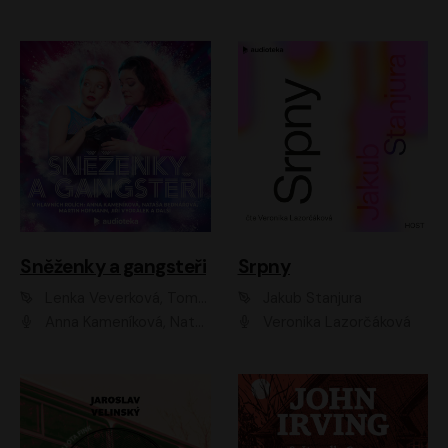
Sněženky a gangsteři
Srpny
Lenka Veverková, Tomáš Dianiška
Jakub Stanjura
Anna Kameníková, Nataša Bednářová, Tereza Hof, Taťjana Medvecká, Zuzana Slavíková, Šimon Krupa, Robert Mikluš, Jiří Vyorálek, Kryštof Hádek, Martin Hofmann, Martin Hruška
Veronika Lazorčáková