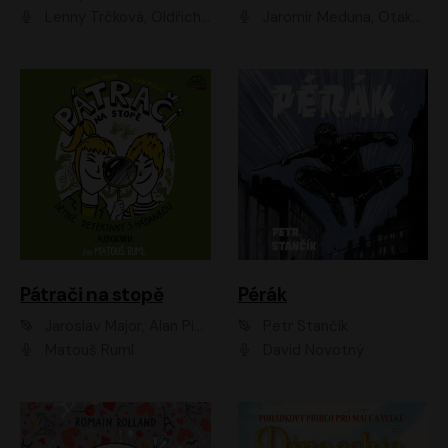
Lenny Trčková, Oldřich Kaiser
Jaromír Meduna, Otakar Brousek ml., Saša Rašilov
Pátrači na stopě
Pérák
Jaroslav Major, Alan Piskač
Petr Stančík
Matouš Ruml
David Novotný