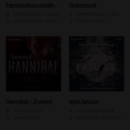
Feministkou snadno a rychle
Grimmové
Kateřina Lišková, Lucie Jarkovská
Kenneth Bøgh Andersen, Benni Bødker
Anita Krausová, Tereza Dočkalová
Ernesto Čekan
Hannibal - Zrození
Ignis fatuus
Thomas Harris
Petra Klabouchová
Jaroslav Plesl
Klára Suchá, Aleš Procházka