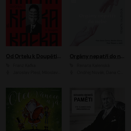
Od Ortelu k Doupěti – tucet Kafkových povídek
Orgány nepatří do nebe
Franz Kafka
Renata Kalenská
Jaroslav Plesl, Miloslav Mejzlík, David Novotný, Lukáš Hlavica, Jaromír Meduna, Václav Neužil, Otakar Brousek ml., Jan Holík, Václav Marhold
Ondřej Novák, Dana Černá, Martin Sláma, Petr Štěpán, Libor Hruška, Filip Jančík, Jakub Urbánek, Barbora Goldmannová, Karolína Zbořilová, Petra Šimberová, Richard Wágner, Klára Sochorová, Šárka Šildová, Zbyšek Horák, Anita Krausová