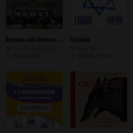
Evropa, náš domov: Od vylodění v Normandii po válku na Ukrajině
Exodus
Timothy Garton Ash
Leon Uris
Pavel Soukup
Vladislav Beneš