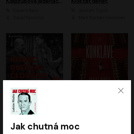
Klapzubova jedenáctka
Kloktat dehet
Eduard Bass
Jáchym Topol
David Novotný
Mark Kristián Hochman
Konec rudého člověka
Konkláve
Světlana Alexijevičová, Daniel Majling
Robert Harris
Jan Sklenář, Jan Staněk, Jan Vondráček, Johanna Tesařová, Klára Sedláčková Ottová, Magdalena Zimová, Marie Poulová, Martin Matejka, Miroslav Zavičár, Pavel Neškudla, Samuel Toman, Šimon Kučera, Štěpánka Fingerhutová, Tomáš Turek
Jan Kolařík
Jak chutná moc