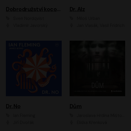
Dobrodružství kocoura Fiškuse a dědy Pettsona 1
Dr. Alz
Sven Nordqvist
Miloš Urban
Vladimír Javorský
Jan Vlasák, Vasil Fridrich
Dr. No
Dům
Ian Fleming
Jaroslava Hrdina Mištová
Jiří Dvořák
Eliška Křenková