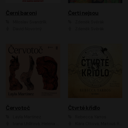
Černí baroni
Čerti nejsou
Miloslav Švandrlík
Zdeněk Svěrák
David Novotný
Zdeněk Svěrák
Červotoč
Čtvrté křídlo
Layla Martinez
Rebecca Yarros
Ivana Uhlířová, Helena Čermáková
Klára Oltová, Matouš Ruml