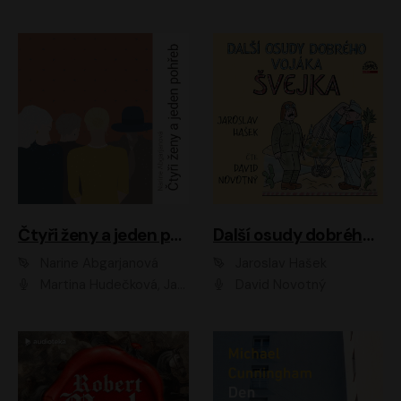
Čtyři ženy a jeden pohřeb
Další osudy dobrého vojáka Švejka
Narine Abgarjanová
Jaroslav Hašek
Martina Hudečková, Jaromír Meduna
David Novotný