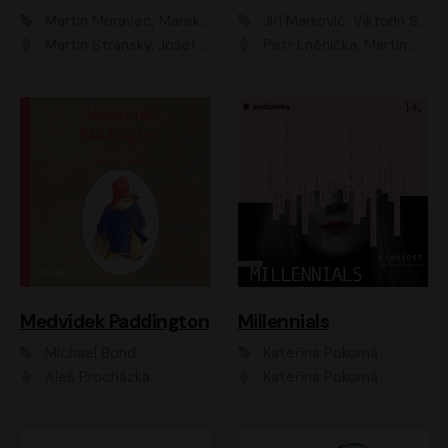
Martin Moravec, Marek Dvořák
Jiří Markovič, Viktorín Šulc
Martin Stránský, Josef Pejchal, Petra Bučková
Petr Lněnička, Martin Zahálka, Barbara Lukešová, Michal Zelenka
Medvídek Paddington
Millennials
Michael Bond
Kateřina Pokorná
Aleš Procházka
Kateřina Pokorná