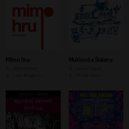
Muklové a Šlajsny
Mimo hru
Daniel Flasza
Jirka Hofreitr
Michal Holán
Leon Ibragimov