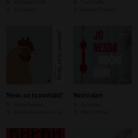
Vladislav Dolník
Franz Kafka
Igor Bareš
Kajetán Písařovic
Nives, co to povídáš?
Noční dům
Sacha Naspini
Jo Nesbo
Martina Hudečková, Jaromír Meduna, Zuzana Slavíková
Martin Preiss