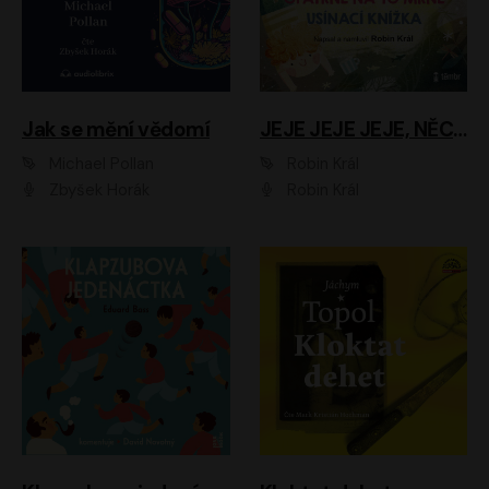
Jak se mění vědomí
JEJE JEJE JEJE, NĚCO SE MI DĚJE + PROBOUZECÍ KNÍŽKA + OPATRNĚ NA TO MRNĚ + USÍNACÍ KNÍŽKA
Michael Pollan
Robin Král
Zbyšek Horák
Robin Král