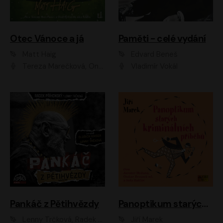
Otec Vánoce a já
Paměti - celé vydání
Matt Haig
Edvard Beneš
Tereza Marečková, Ondřej Endru Havlík
Vladimír Vokál
Pankáč z Pětihvězdy
Panoptikum starých kriminálních příběhů
Lenny Trčková, Radek Příhonský
Jiří Marek