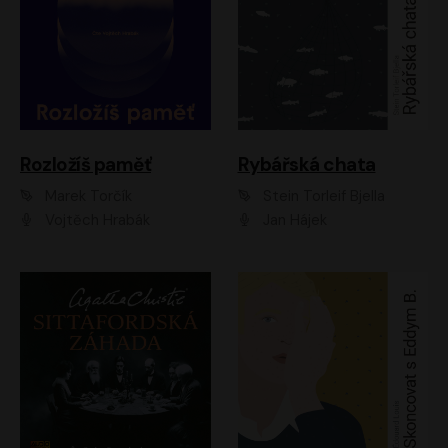
Rozložíš paměť
Rybářská chata
Marek Torčík
Stein Torleif Bjella
Vojtěch Hrabák
Jan Hájek