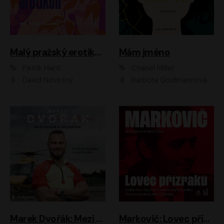
Malý pražský erotikon
Mám jméno
Patrik Hartl
Chanel Miller
David Novotný
Barbora Goldmannová
Marek Dvořák: Mezi nebem a pacientem
Markovič: Lovec přízraků