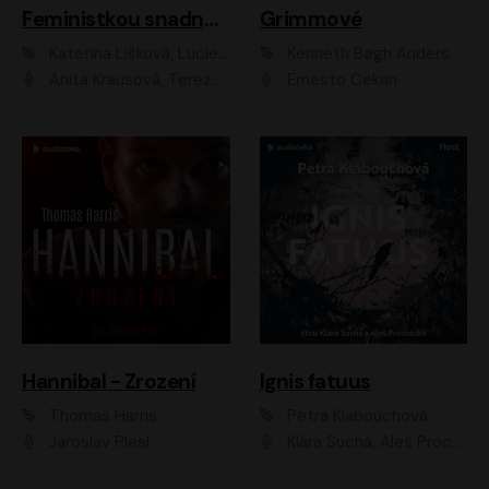
Feministkou snadno a rychle
Grimmové
Kateřina Lišková, Lucie Jarkovská
Kenneth Bøgh Andersen, Benni Bødker
Anita Krausová, Tereza Dočkalová
Ernesto Čekan
Hannibal - Zrození
Ignis fatuus
Thomas Harris
Petra Klabouchová
Jaroslav Plesl
Klára Suchá, Aleš Procházka