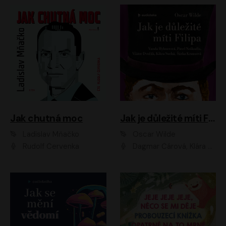
Jak chutná moc
Jak je důležité míti Filipa
Ladislav Mňačko
Oscar Wilde
Rudolf Červenka
Dagmar Čárová, Klára Suchá, Martin Hruška, Otakar Brousek ml., Pavel Neškudla, Radek Hoppe, Šárka Krausová, Vanda Hybnerová, Viktor Dvořák