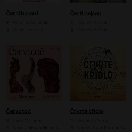
Černí baroni
Čerti nejsou
Miloslav Švandrlík
Zdeněk Svěrák
David Novotný
Zdeněk Svěrák
Červotoč
Čtvrté křídlo
Layla Martinez
Rebecca Yarros
Ivana Uhlířová, Helena Čermáková
Klára Oltová, Matouš Ruml