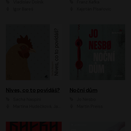
Vladislav Dolník
Franz Kafka
Igor Bareš
Kajetán Písařovic
Nives, co to povídáš?
Noční dům
Sacha Naspini
Jo Nesbo
Martina Hudečková, Jaromír Meduna, Zuzana Slavíková
Martin Preiss