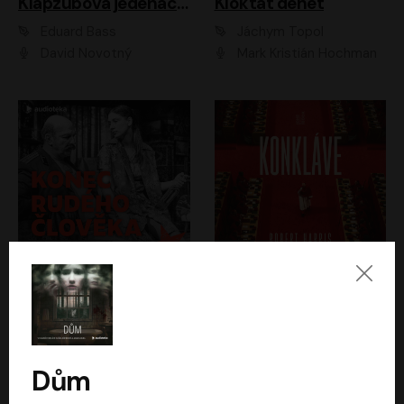
Klapzubova jedenáctka
Kloktat dehet
Eduard Bass
Jáchym Topol
David Novotný
Mark Kristián Hochman
Konec rudého člověka
Konkláve
Světlana Alexijevičová, Daniel Majling
Robert Harris
Jan Sklenář, Jan Staněk, Jan Vondráček, Johanna Tesařová, Klára Sedláčková Ottová, Magdalena Zimová, Marie Poulová, Martin Matejka, Miroslav Zavičár, Pavel Neškudla, Samuel Toman, Šimon Kučera, Štěpánka Fingerhutová, Tomáš Turek
Jan Kolařík
Dům