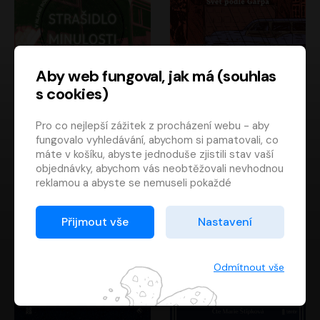
Aby web fungoval, jak má (souhlas
s cookies)
Strašidlo minulosti
Svět podle Garpa
Pro co nejlepší zážitek z procházení webu - aby
Jaroslav Velinský
John Irving
fungovalo vyhledávání, abychom si pamatovali, co
Libor Hruška
David Novotný
máte v košíku, abyste jednoduše zjistili stav vaší
objednávky, abychom vás neobtěžovali nevhodnou
reklamou a abyste se nemuseli pokaždé
přihlašovat.
Proto od vás potřebujeme souhlas se
Přijmout vše
Nastavení
zpracováním souborů cookies
, tj. malých souborů,
které se dočasně ukládají ve vašem prohlížeči.
Děkujeme, že nám ho dáte a pomůžete nám tak
Odmítnout vše
web zlepšovat.