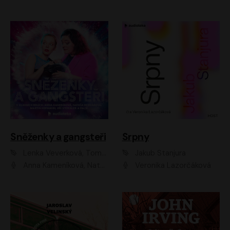
Sněženky a gangsteři
Srpny
Lenka Veverková, Tomáš Dianiška
Jakub Stanjura
Anna Kameníková, Nataša Bednářová, Tereza Hof, Taťjana Medvecká, Zuzana Slavíková, Šimon Krupa, Robert Mikluš, Jiří Vyorálek, Kryštof Hádek, Martin Hofmann, Martin Hruška
Veronika Lazorčáková