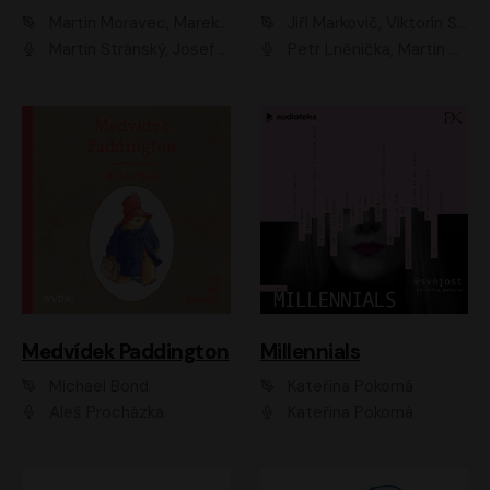
Martin Moravec, Marek Dvořák
Jiří Markovič, Viktorín Šulc
Martin Stránský, Josef Pejchal, Petra Bučková
Petr Lněnička, Martin Zahálka, Barbara Lukešová, Michal Zelenka
Medvídek Paddington
Millennials
Michael Bond
Kateřina Pokorná
Aleš Procházka
Kateřina Pokorná