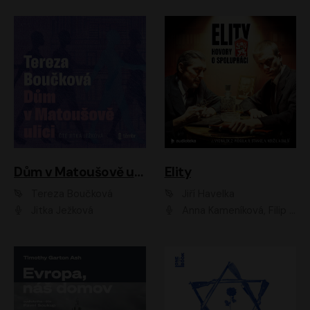
Dům v Matoušově ulici
Elity
Tereza Boučková
Jiří Havelka
Jitka Ježková
Anna Kameníková, Filip Březina, Jiří Lábus, Jiří Vyorálek, Klára Melíšková, Miloslav König, Miroslav Hanuš, Pavla Tomicová, Petr Lněnička, Richard Stanke, Taťjana Medveská, Václav Neužil, Vojtech Vondráček, Zdeněk Piškula