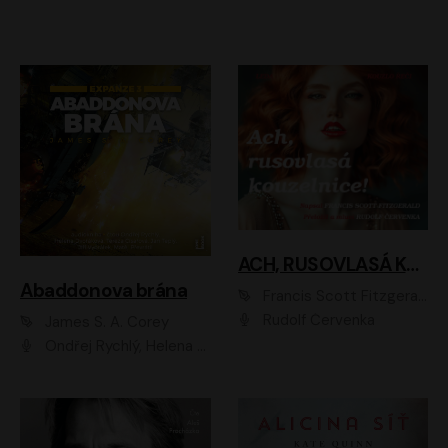
ACH, RUSOVLASÁ KOUZELNICE!
Abaddonova brána
Francis Scott Fitzgerald
Rudolf Červenka
James S. A. Corey
Ondřej Rychlý, Helena Dvořáková, Tereza Císařová, Jan Teplý, Jiří Vyorálek, Matěj Převrátil