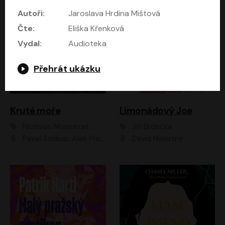
Autoři:
Jaroslava Hrdina Mištová
Čte:
Eliška Křenková
Vydal:
Audioteka
Přehrát ukázku
Kruté moře
Limonádový Joe
Nicholas Monsarrat
Jiří Brdečka
Pavel Soukup, Aleš Procházka, David Novotný, Marek Holý, Martin Preiss, Jakub Saic, Petr Neskusil, David Matásek, Vasil Fridrich, Pavel Rímský, Zuzana Slavíková, Zbyšek Horák, Martin Zahálka, Luboš Ondráček, Amélie Vránová, Andrea Elsnerová, Anna Theimerová, Antonín Navrátil, Apolena Velsová, Bohdan Tůma, Filip Jančík, Filip Švarc, Jan Škvor, Jiří Köhler, Kateřina Peřinová, Kristýna Nebeská, Kristýna Skružná, Ladislav Cigánek, Libor Terš, Lucie Timíková, Martin Hruška, Martin Stránský, Michal Holán, Michal Jagelka, Milada Vaňkátová, Oldřich Hajlich, Pavel Dytrt, Petr Burian, Petr Gelnar, Radek Hoppe, Radek Škvor, Radovan Vaculík, Richard Fiala, Robert Hájek, Robin Pařík, Roman Hajlich, Roman Říčař, Svatopluk Schuller, Terezie Taberyová, Valentina Vránová, Vojtěch hájek, Zuzana Kajnarová Říčařová
David Novotný