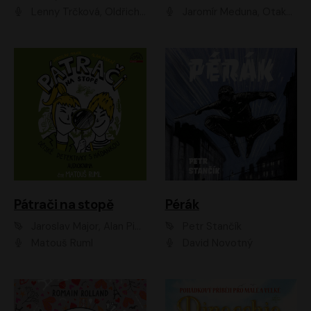
Lenny Trčková, Oldřich Kaiser
Jaromír Meduna, Otakar Brousek ml., Saša Rašilov
Pátrači na stopě
Pérák
Jaroslav Major, Alan Piskač
Petr Stančík
Matouš Ruml
David Novotný