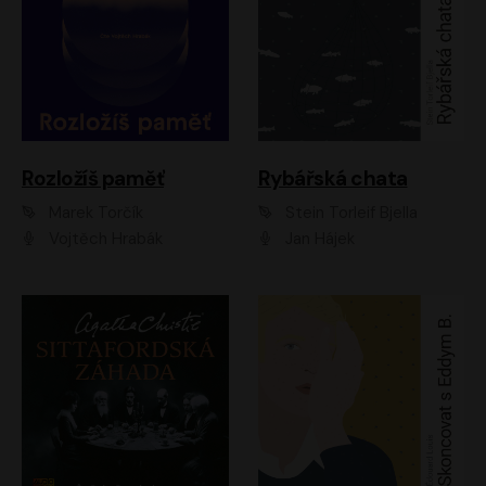
Rozložíš paměť
Rybářská chata
Marek Torčík
Stein Torleif Bjella
Vojtěch Hrabák
Jan Hájek