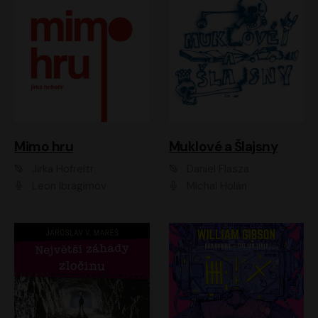
Muklové a Šlajsny
Mimo hru
Daniel Flasza
Jirka Hofreitr
Michal Holán
Leon Ibragimov