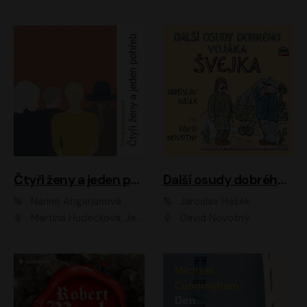
Čtyři ženy a jeden pohřeb
Další osudy dobrého vojáka Švejka
Narine Abgarjanová
Jaroslav Hašek
Martina Hudečková, Jaromír Meduna
David Novotný