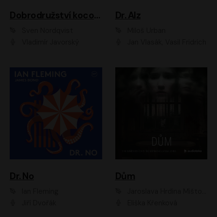
Dobrodružství kocoura Fiškuse a dědy Pettsona 1
Dr. Alz
Sven Nordqvist
Miloš Urban
Vladimír Javorský
Jan Vlasák, Vasil Fridrich
Dr. No
Dům
Ian Fleming
Jaroslava Hrdina Mištová
Jiří Dvořák
Eliška Křenková