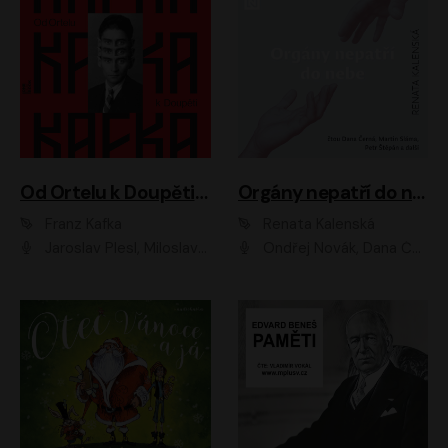
Od Ortelu k Doupěti – tucet Kafkových povídek
Orgány nepatří do nebe
Franz Kafka
Renata Kalenská
Jaroslav Plesl, Miloslav Mejzlík, David Novotný, Lukáš Hlavica, Jaromír Meduna, Václav Neužil, Otakar Brousek ml., Jan Holík, Václav Marhold
Ondřej Novák, Dana Černá, Martin Sláma, Petr Štěpán, Libor Hruška, Filip Jančík, Jakub Urbánek, Barbora Goldmannová, Karolína Zbořilová, Petra Šimberová, Richard Wágner, Klára Sochorová, Šárka Šildová, Zbyšek Horák, Anita Krausová