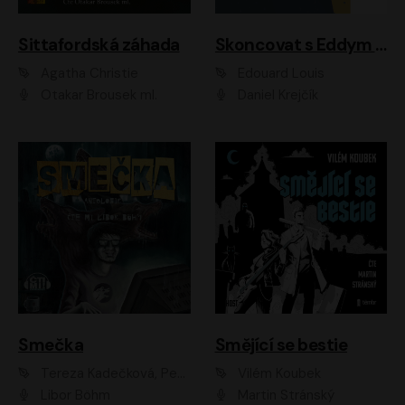
Sittafordská záhada
Skoncovat s Eddym B.
Agatha Christie
Édouard Louis
Otakar Brousek ml.
Daniel Krejčík
Smečka
Smějící se bestie
Tereza Kadečková, Petr Boček, Nelly Černohorská, Ondřej Kocáb, Ludmila Svozilová, Miroslav Pech, Karin Novotná, Jiří Sivok, Martin Štefko, Kateřina Malec Houfková, Tomáš Marton, Madla Pospíšilová Karasová, Michal Březina, Veronika Fiedlerová, Lukáš Vavrečka, Přemysl Krejčík, Mort Castle
Vilém Koubek
Libor Böhm
Martin Stránský