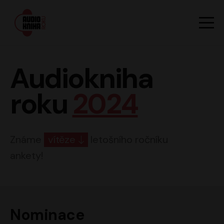
Hlavn
Men
Audiokniha roku
Audiokniha
roku
2024
Známe
vítěze
letošního ročníku
ankety!
Nominace