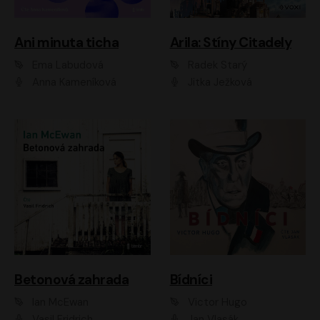
Ani minuta ticha
Arila: Stíny Citadely
Ema Labudová
Radek Starý
Anna Kameníková
Jitka Ježková
Betonová zahrada
Bídníci
Ian McEwan
Victor Hugo
Vasil Fridrich
Jan Vlasák