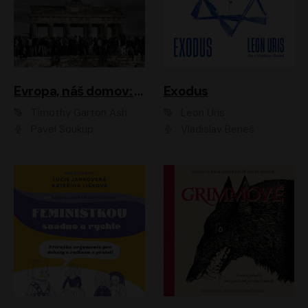
Evropa, náš domov: Od vylodění v Normandii po válku na Ukrajině
Exodus
Timothy Garton Ash
Leon Uris
Pavel Soukup
Vladislav Beneš