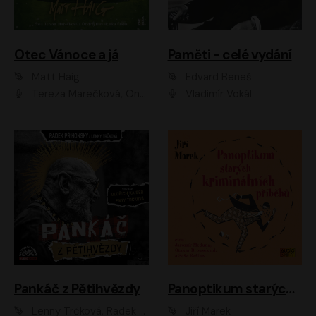
Otec Vánoce a já
Paměti - celé vydání
Matt Haig
Edvard Beneš
Tereza Marečková, Ondřej Endru Havlík
Vladimír Vokál
Pankáč z Pětihvězdy
Panoptikum starých kriminálních příběhů
Lenny Trčková, Radek Příhonský
Jiří Marek