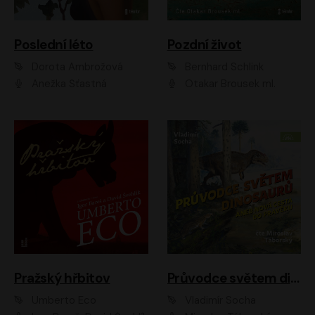
Poslední léto
Pozdní život
Dorota Ambrožová
Bernhard Schlink
Anežka Šťastná
Otakar Brousek ml.
Pražský hřbitov
Průvodce světem dinosaurů aneb Nová cesta do pravěku
Umberto Eco
Vladimír Socha