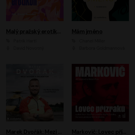
Malý pražský erotikon
Mám jméno
Patrik Hartl
Chanel Miller
David Novotný
Barbora Goldmannová
Marek Dvořák: Mezi nebem a pacientem
Markovič: Lovec přízraků