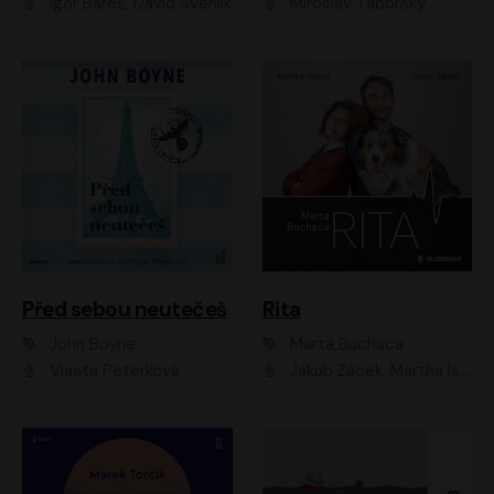
Igor Bareš, David Švehlík
Miroslav Táborský
Před sebou neutečeš
Rita
John Boyne
Marta Buchaca
Vlasta Peterková
Jakub Žáček, Martha Issová