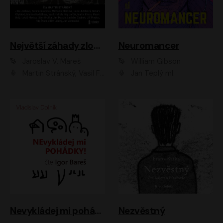
Největší záhady zločinu
Neuromancer
Jaroslav V. Mareš
William Gibson
Martin Stránský, Vasil Fridrich, Filip Jančík, Martin Preiss, Marek Holý, Lukáš Hlavica, Libor Hruška, Jan Maxián, Ladislav Cigánek, Jiří Ployhar, Filip Švarc, Vilém Udatný, Jan Vondráček, Jitka Ježková, Zuzana Slavíková, Michaela Klenková, Lucie Juřičková, Miriam Chytilová, Martina Hudečková
Jan Teplý ml.
Nevykládej mi pohádky
Nezvěstný