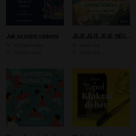
Jak se mění vědomí
JEJE JEJE JEJE, NĚCO SE MI DĚJE + PROBOUZECÍ KNÍŽKA + OPATRNĚ NA TO MRNĚ + USÍNACÍ KNÍŽKA
Michael Pollan
Robin Král
Zbyšek Horák
Robin Král