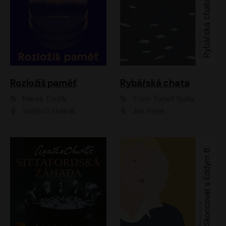
Rozložíš paměť
Rybářská chata
Marek Torčík
Stein Torleif Bjella
Vojtěch Hrabák
Jan Hájek