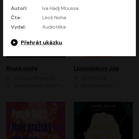
Autoři:
Iva Hadj Moussa
Čte:
Leoš Noha
Vydal:
Audiotéka
Přehrát ukázku
Kruté moře
Limonádový Joe
Nicholas Monsarrat
Jiří Brdečka
Pavel Soukup, Aleš Procházka, David Novotný, Marek Holý, Martin Preiss, Jakub Saic, Petr Neskusil, David Matásek, Vasil Fridrich, Pavel Rímský, Zuzana Slavíková, Zbyšek Horák, Martin Zahálka, Luboš Ondráček, Amélie Vránová, Andrea Elsnerová, Anna Theimerová, Antonín Navrátil, Apolena Velsová, Bohdan Tůma, Filip Jančík, Filip Švarc, Jan Škvor, Jiří Köhler, Kateřina Peřinová, Kristýna Nebeská, Kristýna Skružná, Ladislav Cigánek, Libor Terš, Lucie Timíková, Martin Hruška, Martin Stránský, Michal Holán, Michal Jagelka, Milada Vaňkátová, Oldřich Hajlich, Pavel Dytrt, Petr Burian, Petr Gelnar, Radek Hoppe, Radek Škvor, Radovan Vaculík, Richard Fiala, Robert Hájek, Robin Pařík, Roman Hajlich, Roman Říčař, Svatopluk Schuller, Terezie Taberyová, Valentina Vránová, Vojtěch hájek, Zuzana Kajnarová Říčařová
David Novotný