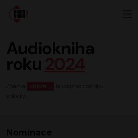
Hlavn
Men
Audiokniha roku
Audiokniha
roku
2024
Známe
vítěze
letošního ročníku
ankety!
Nominace