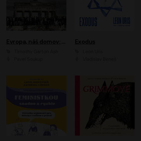
Evropa, náš domov: Od vylodění v Normandii po válku na Ukrajině
Exodus
Timothy Garton Ash
Leon Uris
Pavel Soukup
Vladislav Beneš