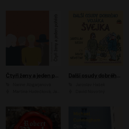
Čtyři ženy a jeden pohřeb
Další osudy dobrého vojáka Švejka
Narine Abgarjanová
Jaroslav Hašek
Martina Hudečková, Jaromír Meduna
David Novotný