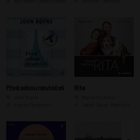
Igor Bareš, David Švehlík
Miroslav Táborský
Před sebou neutečeš
Rita
John Boyne
Marta Buchaca
Vlasta Peterková
Jakub Žáček, Martha Issová