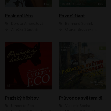
Poslední léto
Pozdní život
Dorota Ambrožová
Bernhard Schlink
Anežka Šťastná
Otakar Brousek ml.
Pražský hřbitov
Průvodce světem dinosaurů aneb Nová cesta do pravěku
Umberto Eco
Vladimír Socha