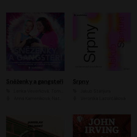
Sněženky a gangsteři
Srpny
Lenka Veverková, Tomáš Dianiška
Jakub Stanjura
Anna Kameníková, Nataša Bednářová, Tereza Hof, Taťjana Medvecká, Zuzana Slavíková, Šimon Krupa, Robert Mikluš, Jiří Vyorálek, Kryštof Hádek, Martin Hofmann, Martin Hruška
Veronika Lazorčáková