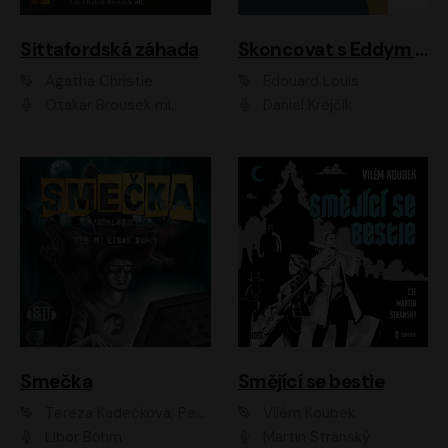
Sittafordská záhada
Skoncovat s Eddym B.
Agatha Christie
Édouard Louis
Otakar Brousek ml.
Daniel Krejčík
Smečka
Smějící se bestie
Tereza Kadečková, Petr Boček, Nelly Černohorská, Ondřej Kocáb, Ludmila Svozilová, Miroslav Pech, Karin Novotná, Jiří Sivok, Martin Štefko, Kateřina Malec Houfková, Tomáš Marton, Madla Pospíšilová Karasová, Michal Březina, Veronika Fiedlerová, Lukáš Vavrečka, Přemysl Krejčík, Mort Castle
Vilém Koubek
Libor Böhm
Martin Stránský