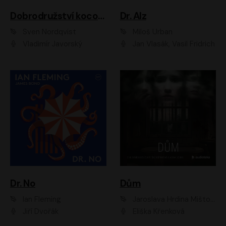
Dobrodružství kocoura Fiškuse a dědy Pettsona 1
Dr. Alz
Sven Nordqvist
Miloš Urban
Vladimír Javorský
Jan Vlasák, Vasil Fridrich
Dr. No
Dům
Ian Fleming
Jaroslava Hrdina Mištová
Jiří Dvořák
Eliška Křenková