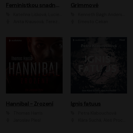
Feministkou snadno a rychle
Grimmové
Kateřina Lišková, Lucie Jarkovská
Kenneth Bøgh Andersen, Benni Bødker
Anita Krausová, Tereza Dočkalová
Ernesto Čekan
Hannibal - Zrození
Ignis fatuus
Thomas Harris
Petra Klabouchová
Jaroslav Plesl
Klára Suchá, Aleš Procházka