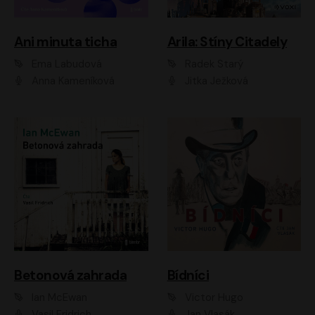
Ani minuta ticha
Arila: Stíny Citadely
Ema Labudová
Radek Starý
Anna Kameníková
Jitka Ježková
Betonová zahrada
Bídníci
Ian McEwan
Victor Hugo
Vasil Fridrich
Jan Vlasák