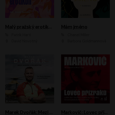
Malý pražský erotikon
Mám jméno
Patrik Hartl
Chanel Miller
David Novotný
Barbora Goldmannová
Marek Dvořák: Mezi nebem a pacientem
Markovič: Lovec přízraků