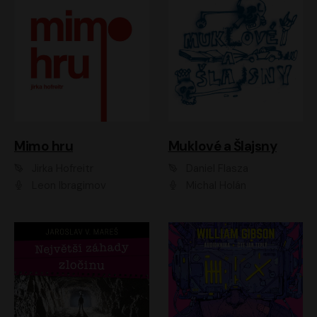
Muklové a Šlajsny
Mimo hru
Daniel Flasza
Jirka Hofreitr
Michal Holán
Leon Ibragimov