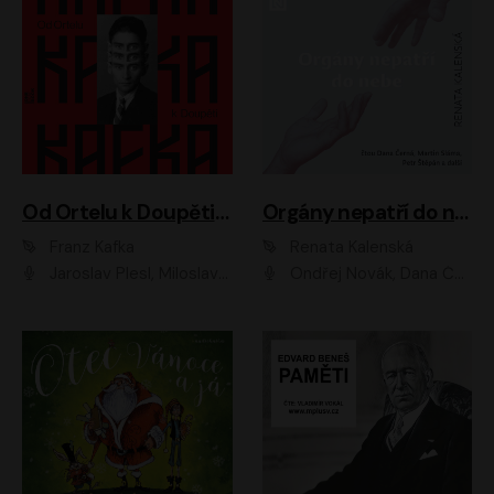
Od Ortelu k Doupěti – tucet Kafkových povídek
Orgány nepatří do nebe
Franz Kafka
Renata Kalenská
Jaroslav Plesl, Miloslav Mejzlík, David Novotný, Lukáš Hlavica, Jaromír Meduna, Václav Neužil, Otakar Brousek ml., Jan Holík, Václav Marhold
Ondřej Novák, Dana Černá, Martin Sláma, Petr Štěpán, Libor Hruška, Filip Jančík, Jakub Urbánek, Barbora Goldmannová, Karolína Zbořilová, Petra Šimberová, Richard Wágner, Klára Sochorová, Šárka Šildová, Zbyšek Horák, Anita Krausová