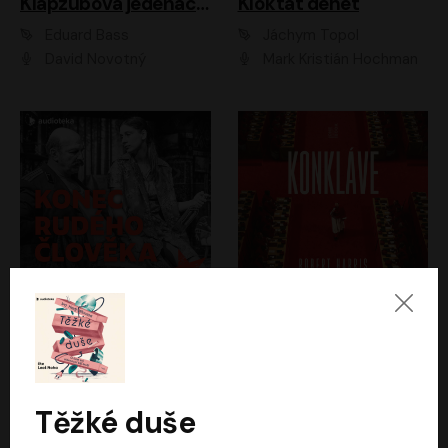
Klapzubova jedenáctka
Kloktat dehet
Eduard Bass
Jáchym Topol
David Novotný
Mark Kristián Hochman
Konec rudého člověka
Konkláve
Světlana Alexijevičová, Daniel Majling
Robert Harris
Jan Sklenář, Jan Staněk, Jan Vondráček, Johanna Tesařová, Klára Sedláčková Ottová, Magdalena Zimová, Marie Poulová, Martin Matejka, Miroslav Zavičár, Pavel Neškudla, Samuel Toman, Šimon Kučera, Štěpánka Fingerhutová, Tomáš Turek
Jan Kolařík
Těžké duše