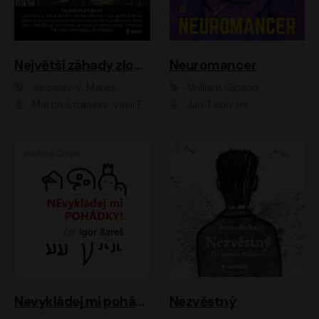
Největší záhady zločinu
Neuromancer
Jaroslav V. Mareš
William Gibson
Martin Stránský, Vasil Fridrich, Filip Jančík, Martin Preiss, Marek Holý, Lukáš Hlavica, Libor Hruška, Jan Maxián, Ladislav Cigánek, Jiří Ployhar, Filip Švarc, Vilém Udatný, Jan Vondráček, Jitka Ježková, Zuzana Slavíková, Michaela Klenková, Lucie Juřičková, Miriam Chytilová, Martina Hudečková
Jan Teplý ml.
Nevykládej mi pohádky
Nezvěstný