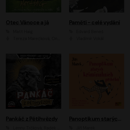
Otec Vánoce a já
Paměti - celé vydání
Matt Haig
Edvard Beneš
Tereza Marečková, Ondřej Endru Havlík
Vladimír Vokál
Pankáč z Pětihvězdy
Panoptikum starých kriminálních příběhů
Lenny Trčková, Radek Příhonský
Jiří Marek