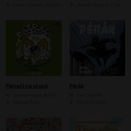
Lenny Trčková, Oldřich Kaiser
Jaromír Meduna, Otakar Brousek ml., Saša Rašilov
Pátrači na stopě
Pérák
Jaroslav Major, Alan Piskač
Petr Stančík
Matouš Ruml
David Novotný