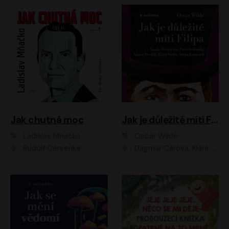
Jak chutná moc
Jak je důležité míti Filipa
Ladislav Mňačko
Oscar Wilde
Rudolf Červenka
Dagmar Čárová, Klára Suchá, Martin Hruška, Otakar Brousek ml., Pavel Neškudla, Radek Hoppe, Šárka Krausová, Vanda Hybnerová, Viktor Dvořák