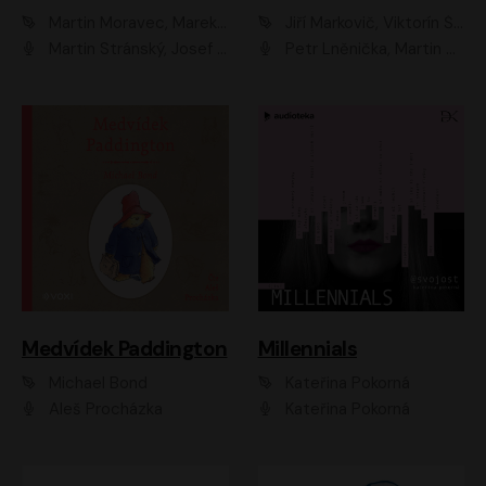
Martin Moravec, Marek Dvořák
Jiří Markovič, Viktorín Šulc
Martin Stránský, Josef Pejchal, Petra Bučková
Petr Lněnička, Martin Zahálka, Barbara Lukešová, Michal Zelenka
Medvídek Paddington
Millennials
Michael Bond
Kateřina Pokorná
Aleš Procházka
Kateřina Pokorná