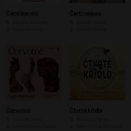
Černí baroni
Čerti nejsou
Miloslav Švandrlík
Zdeněk Svěrák
David Novotný
Zdeněk Svěrák
Červotoč
Čtvrté křídlo
Layla Martinez
Rebecca Yarros
Ivana Uhlířová, Helena Čermáková
Klára Oltová, Matouš Ruml