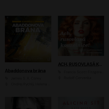
ACH, RUSOVLASÁ KOUZELNICE!
Abaddonova brána
Francis Scott Fitzgerald
Rudolf Červenka
James S. A. Corey
Ondřej Rychlý, Helena Dvořáková, Tereza Císařová, Jan Teplý, Jiří Vyorálek, Matěj Převrátil