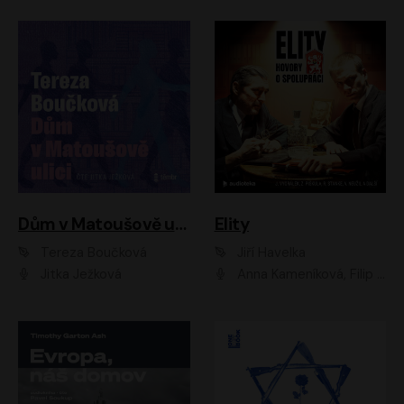
Dům v Matoušově ulici
Elity
Tereza Boučková
Jiří Havelka
Jitka Ježková
Anna Kameníková, Filip Březina, Jiří Lábus, Jiří Vyorálek, Klára Melíšková, Miloslav König, Miroslav Hanuš, Pavla Tomicová, Petr Lněnička, Richard Stanke, Taťjana Medveská, Václav Neužil, Vojtech Vondráček, Zdeněk Piškula