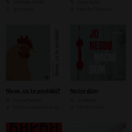
Vladislav Dolník
Franz Kafka
Igor Bareš
Kajetán Písařovic
Nives, co to povídáš?
Noční dům
Sacha Naspini
Jo Nesbo
Martina Hudečková, Jaromír Meduna, Zuzana Slavíková
Martin Preiss