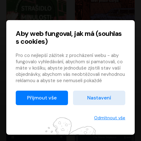
Aby web fungoval, jak má (souhlas
s cookies)
Strašidlo minulosti
Svět podle Garpa
Pro co nejlepší zážitek z procházení webu - aby
Jaroslav Velinský
John Irving
fungovalo vyhledávání, abychom si pamatovali, co
Libor Hruška
David Novotný
máte v košíku, abyste jednoduše zjistili stav vaší
objednávky, abychom vás neobtěžovali nevhodnou
reklamou a abyste se nemuseli pokaždé
přihlašovat.
Proto od vás potřebujeme souhlas se
Přijmout vše
Nastavení
zpracováním souborů cookies
, tj. malých souborů,
které se dočasně ukládají ve vašem prohlížeči.
Děkujeme, že nám ho dáte a pomůžete nám tak
Odmítnout vše
web zlepšovat.