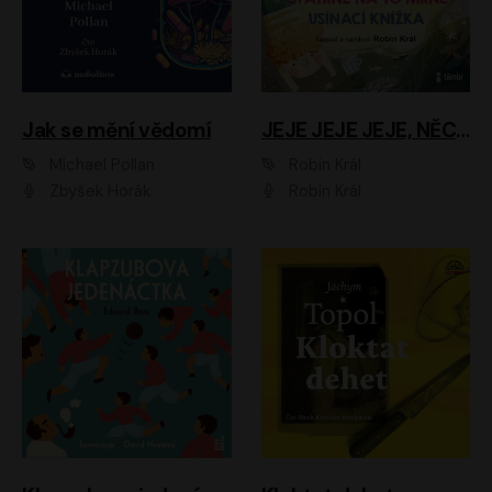
Jak se mění vědomí
JEJE JEJE JEJE, NĚCO SE MI DĚJE + PROBOUZECÍ KNÍŽKA + OPATRNĚ NA TO MRNĚ + USÍNACÍ KNÍŽKA
Michael Pollan
Robin Král
Zbyšek Horák
Robin Král