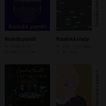
Rozložíš paměť
Rybářská chata
Marek Torčík
Stein Torleif Bjella
Vojtěch Hrabák
Jan Hájek