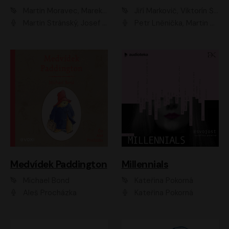
Martin Moravec, Marek Dvořák
Jiří Markovič, Viktorín Šulc
Martin Stránský, Josef Pejchal, Petra Bučková
Petr Lněnička, Martin Zahálka, Barbara Lukešová, Michal Zelenka
Medvídek Paddington
Millennials
Michael Bond
Kateřina Pokorná
Aleš Procházka
Kateřina Pokorná