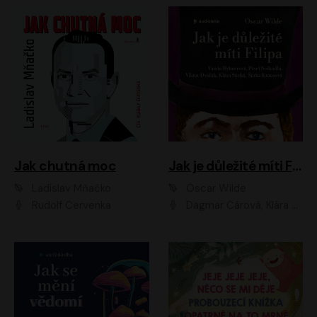
Jak chutná moc
Jak je důležité míti Filipa
Ladislav Mňačko
Oscar Wilde
Rudolf Červenka
Dagmar Čárová, Klára Suchá, Martin Hruška, Otakar Brousek ml., Pavel Neškudla, Radek Hoppe, Šárka Krausová, Vanda Hybnerová, Viktor Dvořák