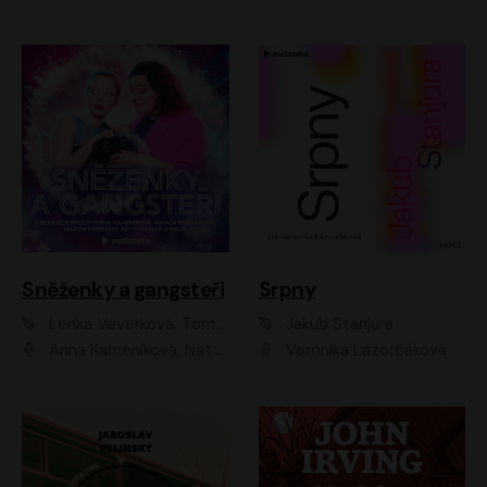
Sněženky a gangsteři
Srpny
Lenka Veverková, Tomáš Dianiška
Jakub Stanjura
Anna Kameníková, Nataša Bednářová, Tereza Hof, Taťjana Medvecká, Zuzana Slavíková, Šimon Krupa, Robert Mikluš, Jiří Vyorálek, Kryštof Hádek, Martin Hofmann, Martin Hruška
Veronika Lazorčáková