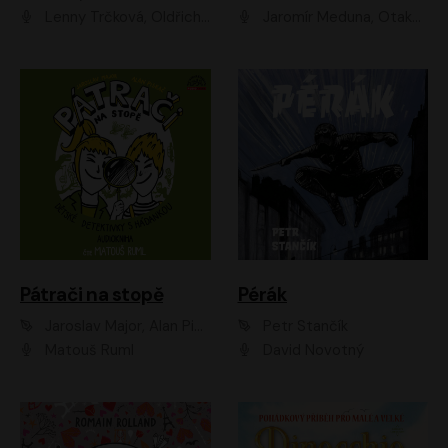
Lenny Trčková, Oldřich Kaiser
Jaromír Meduna, Otakar Brousek ml., Saša Rašilov
Pátrači na stopě
Pérák
Jaroslav Major, Alan Piskač
Petr Stančík
Matouš Ruml
David Novotný