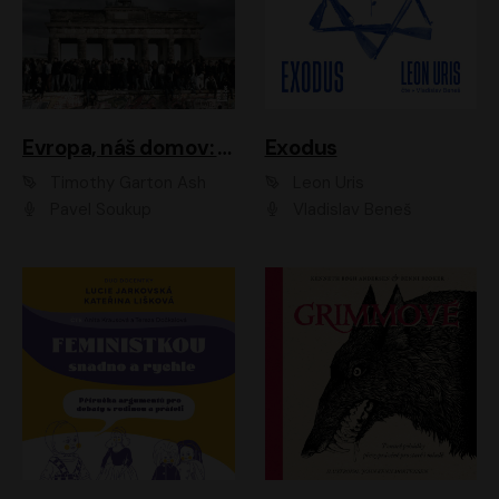
Evropa, náš domov: Od vylodění v Normandii po válku na Ukrajině
Exodus
Timothy Garton Ash
Leon Uris
Pavel Soukup
Vladislav Beneš