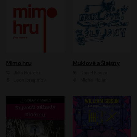
Muklové a Šlajsny
Mimo hru
Daniel Flasza
Jirka Hofreitr
Michal Holán
Leon Ibragimov