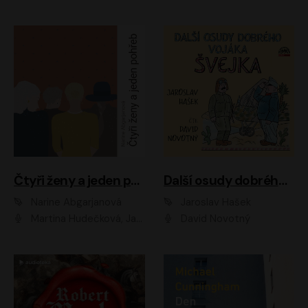
Čtyři ženy a jeden pohřeb
Další osudy dobrého vojáka Švejka
Narine Abgarjanová
Jaroslav Hašek
Martina Hudečková, Jaromír Meduna
David Novotný