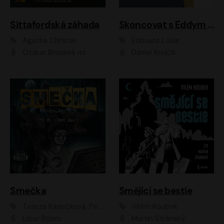
Sittafordská záhada
Skoncovat s Eddym B.
Agatha Christie
Édouard Louis
Otakar Brousek ml.
Daniel Krejčík
Smečka
Smějící se bestie
Tereza Kadečková, Petr Boček, Nelly Černohorská, Ondřej Kocáb, Ludmila Svozilová, Miroslav Pech, Karin Novotná, Jiří Sivok, Martin Štefko, Kateřina Malec Houfková, Tomáš Marton, Madla Pospíšilová Karasová, Michal Březina, Veronika Fiedlerová, Lukáš Vavrečka, Přemysl Krejčík, Mort Castle
Vilém Koubek
Libor Böhm
Martin Stránský