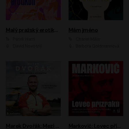
Malý pražský erotikon
Mám jméno
Patrik Hartl
Chanel Miller
David Novotný
Barbora Goldmannová
Marek Dvořák: Mezi nebem a pacientem
Markovič: Lovec přízraků