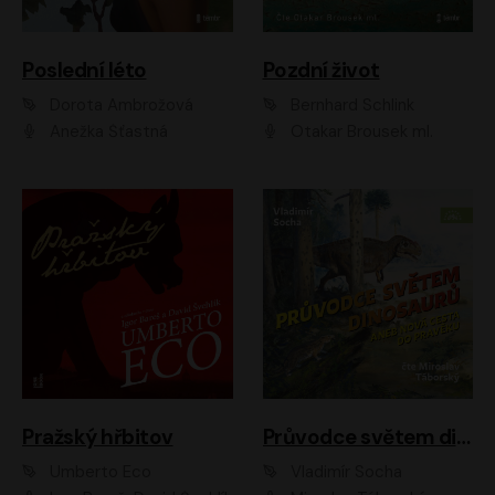
Poslední léto
Pozdní život
Dorota Ambrožová
Bernhard Schlink
Anežka Šťastná
Otakar Brousek ml.
Pražský hřbitov
Průvodce světem dinosaurů aneb Nová cesta do pravěku
Umberto Eco
Vladimír Socha