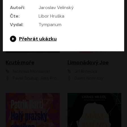
Autoři:
Jaroslav Velinský
Čte:
Libor Hruška
Vydal:
Tympanum
Přehrát ukázku
Kruté moře
Limonádový Joe
Nicholas Monsarrat
Jiří Brdečka
Pavel Soukup, Aleš Procházka, David Novotný, Marek Holý, Martin Preiss, Jakub Saic, Petr Neskusil, David Matásek, Vasil Fridrich, Pavel Rímský, Zuzana Slavíková, Zbyšek Horák, Martin Zahálka, Luboš Ondráček, Amélie Vránová, Andrea Elsnerová, Anna Theimerová, Antonín Navrátil, Apolena Velsová, Bohdan Tůma, Filip Jančík, Filip Švarc, Jan Škvor, Jiří Köhler, Kateřina Peřinová, Kristýna Nebeská, Kristýna Skružná, Ladislav Cigánek, Libor Terš, Lucie Timíková, Martin Hruška, Martin Stránský, Michal Holán, Michal Jagelka, Milada Vaňkátová, Oldřich Hajlich, Pavel Dytrt, Petr Burian, Petr Gelnar, Radek Hoppe, Radek Škvor, Radovan Vaculík, Richard Fiala, Robert Hájek, Robin Pařík, Roman Hajlich, Roman Říčař, Svatopluk Schuller, Terezie Taberyová, Valentina Vránová, Vojtěch hájek, Zuzana Kajnarová Říčařová
David Novotný