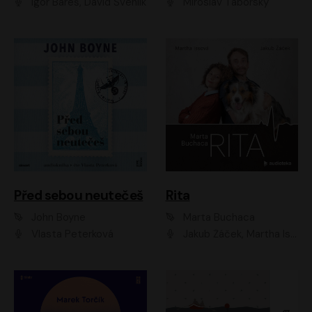
Igor Bareš, David Švehlík
Miroslav Táborský
Před sebou neutečeš
Rita
John Boyne
Marta Buchaca
Vlasta Peterková
Jakub Žáček, Martha Issová