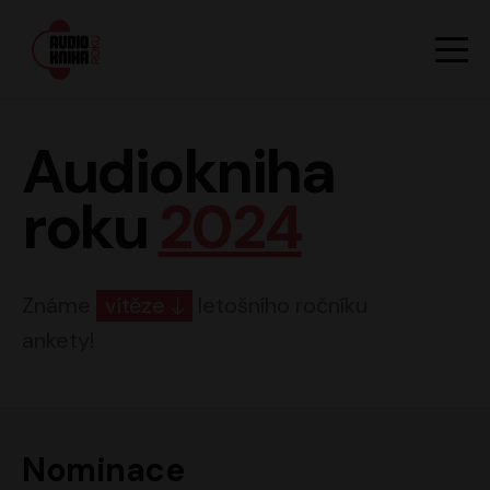
Hlavn
Men
Audiokniha roku
Audiokniha
roku
2024
Známe
vítěze
letošního ročníku
ankety!
Nominace