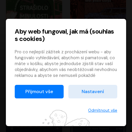
Aby web fungoval, jak má (souhlas
s cookies)
Strašidlo minulosti
Svět podle Garpa
Pro co nejlepší zážitek z procházení webu - aby
Jaroslav Velinský
John Irving
fungovalo vyhledávání, abychom si pamatovali, co
Libor Hruška
David Novotný
máte v košíku, abyste jednoduše zjistili stav vaší
objednávky, abychom vás neobtěžovali nevhodnou
reklamou a abyste se nemuseli pokaždé
přihlašovat.
Proto od vás potřebujeme souhlas se
Přijmout vše
Nastavení
zpracováním souborů cookies
, tj. malých souborů,
které se dočasně ukládají ve vašem prohlížeči.
Děkujeme, že nám ho dáte a pomůžete nám tak
Odmítnout vše
web zlepšovat.