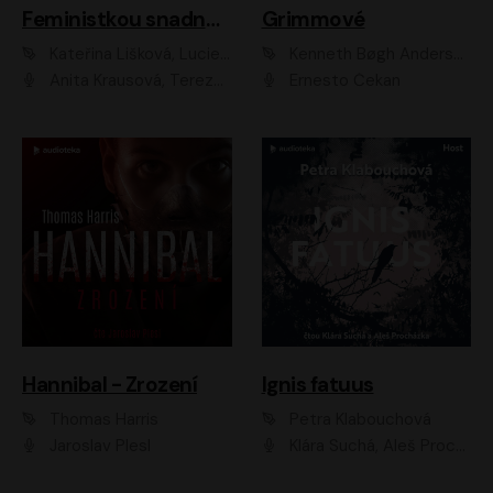
Feministkou snadno a rychle
Grimmové
Kateřina Lišková, Lucie Jarkovská
Kenneth Bøgh Andersen, Benni Bødker
Anita Krausová, Tereza Dočkalová
Ernesto Čekan
Hannibal - Zrození
Ignis fatuus
Thomas Harris
Petra Klabouchová
Jaroslav Plesl
Klára Suchá, Aleš Procházka