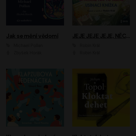
Jak se mění vědomí
JEJE JEJE JEJE, NĚCO SE MI DĚJE + PROBOUZECÍ KNÍŽKA + OPATRNĚ NA TO MRNĚ + USÍNACÍ KNÍŽKA
Michael Pollan
Robin Král
Zbyšek Horák
Robin Král