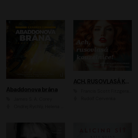
ACH, RUSOVLASÁ KOUZELNICE!
Abaddonova brána
Francis Scott Fitzgerald
Rudolf Červenka
James S. A. Corey
Ondřej Rychlý, Helena Dvořáková, Tereza Císařová, Jan Teplý, Jiří Vyorálek, Matěj Převrátil