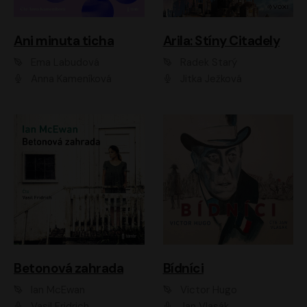
Ani minuta ticha
Arila: Stíny Citadely
Ema Labudová
Radek Starý
Anna Kameníková
Jitka Ježková
Betonová zahrada
Bídníci
Ian McEwan
Victor Hugo
Vasil Fridrich
Jan Vlasák