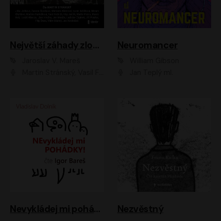
Největší záhady zločinu
Neuromancer
Jaroslav V. Mareš
William Gibson
Martin Stránský, Vasil Fridrich, Filip Jančík, Martin Preiss, Marek Holý, Lukáš Hlavica, Libor Hruška, Jan Maxián, Ladislav Cigánek, Jiří Ployhar, Filip Švarc, Vilém Udatný, Jan Vondráček, Jitka Ježková, Zuzana Slavíková, Michaela Klenková, Lucie Juřičková, Miriam Chytilová, Martina Hudečková
Jan Teplý ml.
Nevykládej mi pohádky
Nezvěstný