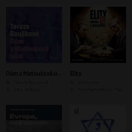
Dům v Matoušově ulici
Elity
Tereza Boučková
Jiří Havelka
Jitka Ježková
Anna Kameníková, Filip Březina, Jiří Lábus, Jiří Vyorálek, Klára Melíšková, Miloslav König, Miroslav Hanuš, Pavla Tomicová, Petr Lněnička, Richard Stanke, Taťjana Medveská, Václav Neužil, Vojtech Vondráček, Zdeněk Piškula