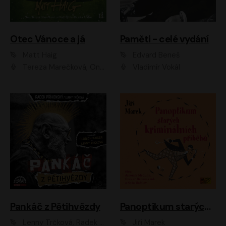
Otec Vánoce a já
Paměti - celé vydání
Matt Haig
Edvard Beneš
Tereza Marečková, Ondřej Endru Havlík
Vladimír Vokál
Pankáč z Pětihvězdy
Panoptikum starých kriminálních příběhů
Lenny Trčková, Radek Příhonský
Jiří Marek