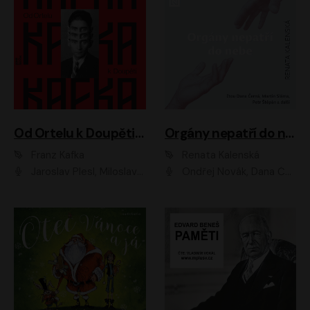
Od Ortelu k Doupěti – tucet Kafkových povídek
Orgány nepatří do nebe
Franz Kafka
Renata Kalenská
Jaroslav Plesl, Miloslav Mejzlík, David Novotný, Lukáš Hlavica, Jaromír Meduna, Václav Neužil, Otakar Brousek ml., Jan Holík, Václav Marhold
Ondřej Novák, Dana Černá, Martin Sláma, Petr Štěpán, Libor Hruška, Filip Jančík, Jakub Urbánek, Barbora Goldmannová, Karolína Zbořilová, Petra Šimberová, Richard Wágner, Klára Sochorová, Šárka Šildová, Zbyšek Horák, Anita Krausová