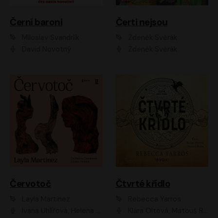
Černí baroni
Čerti nejsou
Miloslav Švandrlík
Zdeněk Svěrák
David Novotný
Zdeněk Svěrák
Červotoč
Čtvrté křídlo
Layla Martinez
Rebecca Yarros
Ivana Uhlířová, Helena Čermáková
Klára Oltová, Matouš Ruml