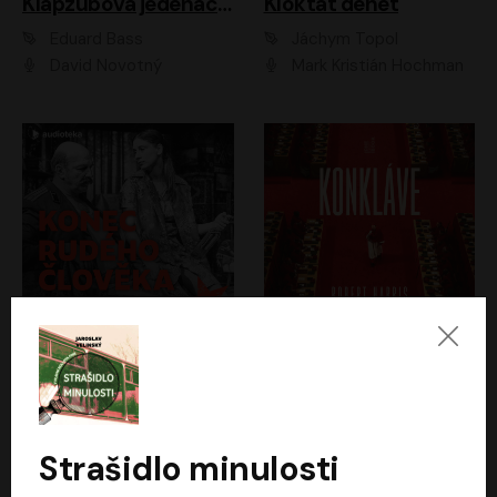
Klapzubova jedenáctka
Kloktat dehet
Eduard Bass
Jáchym Topol
David Novotný
Mark Kristián Hochman
Konec rudého člověka
Konkláve
Světlana Alexijevičová, Daniel Majling
Robert Harris
Jan Sklenář, Jan Staněk, Jan Vondráček, Johanna Tesařová, Klára Sedláčková Ottová, Magdalena Zimová, Marie Poulová, Martin Matejka, Miroslav Zavičár, Pavel Neškudla, Samuel Toman, Šimon Kučera, Štěpánka Fingerhutová, Tomáš Turek
Jan Kolařík
Strašidlo minulosti