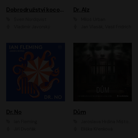
Dobrodružství kocoura Fiškuse a dědy Pettsona 1
Dr. Alz
Sven Nordqvist
Miloš Urban
Vladimír Javorský
Jan Vlasák, Vasil Fridrich
Dr. No
Dům
Ian Fleming
Jaroslava Hrdina Mištová
Jiří Dvořák
Eliška Křenková