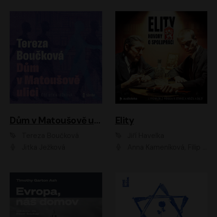
Dům v Matoušově ulici
Elity
Tereza Boučková
Jiří Havelka
Jitka Ježková
Anna Kameníková, Filip Březina, Jiří Lábus, Jiří Vyorálek, Klára Melíšková, Miloslav König, Miroslav Hanuš, Pavla Tomicová, Petr Lněnička, Richard Stanke, Taťjana Medveská, Václav Neužil, Vojtech Vondráček, Zdeněk Piškula