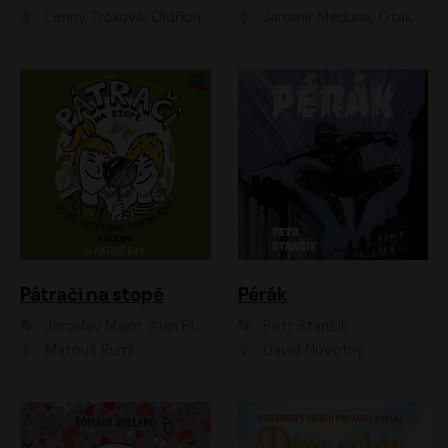
Lenny Trčková, Oldřich Kaiser
Jaromír Meduna, Otakar Brousek ml., Saša Rašilov
Pátrači na stopě
Pérák
Jaroslav Major, Alan Piskač
Petr Stančík
Matouš Ruml
David Novotný