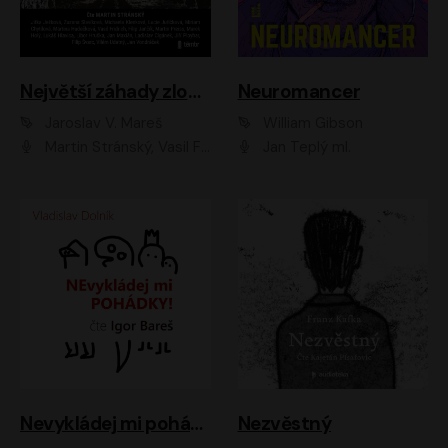
Největší záhady zločinu
Neuromancer
Jaroslav V. Mareš
William Gibson
Martin Stránský, Vasil Fridrich, Filip Jančík, Martin Preiss, Marek Holý, Lukáš Hlavica, Libor Hruška, Jan Maxián, Ladislav Cigánek, Jiří Ployhar, Filip Švarc, Vilém Udatný, Jan Vondráček, Jitka Ježková, Zuzana Slavíková, Michaela Klenková, Lucie Juřičková, Miriam Chytilová, Martina Hudečková
Jan Teplý ml.
Nevykládej mi pohádky
Nezvěstný