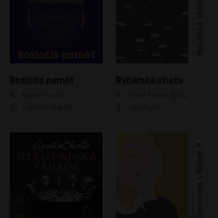
Rozložíš paměť
Rybářská chata
Marek Torčík
Stein Torleif Bjella
Vojtěch Hrabák
Jan Hájek