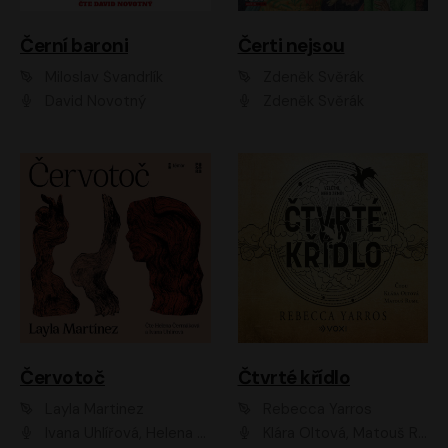
Černí baroni
Čerti nejsou
Miloslav Švandrlík
Zdeněk Svěrák
David Novotný
Zdeněk Svěrák
Červotoč
Čtvrté křídlo
Layla Martinez
Rebecca Yarros
Ivana Uhlířová, Helena Čermáková
Klára Oltová, Matouš Ruml