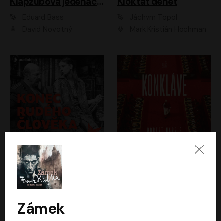
Klapzubova jedenáctka
Kloktat dehet
Eduard Bass
Jáchym Topol
David Novotný
Mark Kristián Hochman
Konec rudého člověka
Konkláve
Světlana Alexijevičová, Daniel Majling
Robert Harris
Jan Sklenář, Jan Staněk, Jan Vondráček, Johanna Tesařová, Klára Sedláčková Ottová, Magdalena Zimová, Marie Poulová, Martin Matejka, Miroslav Zavičár, Pavel Neškudla, Samuel Toman, Šimon Kučera, Štěpánka Fingerhutová, Tomáš Turek
Jan Kolařík
Zámek