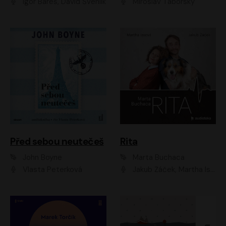
Igor Bareš, David Švehlík
Miroslav Táborský
Před sebou neutečeš
Rita
John Boyne
Marta Buchaca
Vlasta Peterková
Jakub Žáček, Martha Issová