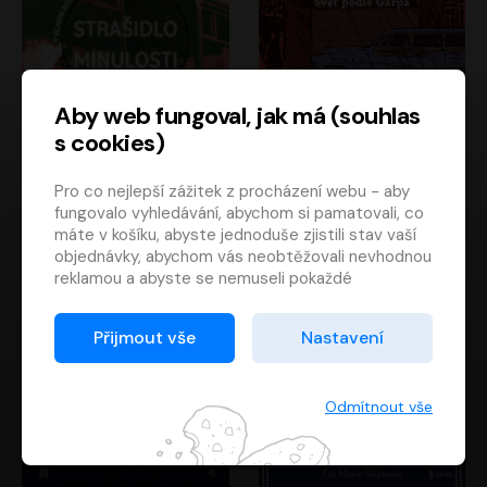
Aby web fungoval, jak má (souhlas
s cookies)
Strašidlo minulosti
Svět podle Garpa
Pro co nejlepší zážitek z procházení webu - aby
Jaroslav Velinský
John Irving
fungovalo vyhledávání, abychom si pamatovali, co
Libor Hruška
David Novotný
máte v košíku, abyste jednoduše zjistili stav vaší
objednávky, abychom vás neobtěžovali nevhodnou
reklamou a abyste se nemuseli pokaždé
přihlašovat.
Proto od vás potřebujeme souhlas se
Přijmout vše
Nastavení
zpracováním souborů cookies
, tj. malých souborů,
které se dočasně ukládají ve vašem prohlížeči.
Děkujeme, že nám ho dáte a pomůžete nám tak
Odmítnout vše
web zlepšovat.