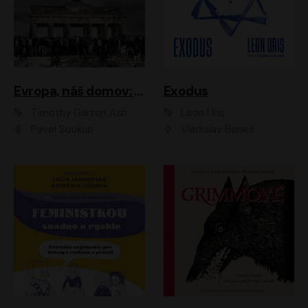
Evropa, náš domov: Od vylodění v Normandii po válku na Ukrajině
Exodus
Timothy Garton Ash
Leon Uris
Pavel Soukup
Vladislav Beneš