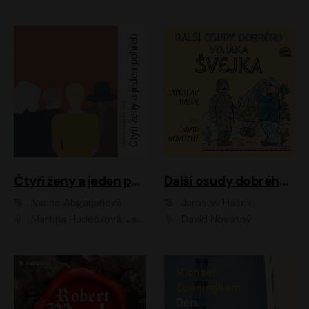
Čtyři ženy a jeden pohřeb
Další osudy dobrého vojáka Švejka
Narine Abgarjanová
Jaroslav Hašek
Martina Hudečková, Jaromír Meduna
David Novotný