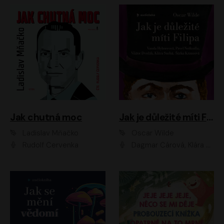
Jak chutná moc
Jak je důležité míti Filipa
Ladislav Mňačko
Oscar Wilde
Rudolf Červenka
Dagmar Čárová, Klára Suchá, Martin Hruška, Otakar Brousek ml., Pavel Neškudla, Radek Hoppe, Šárka Krausová, Vanda Hybnerová, Viktor Dvořák