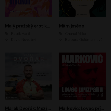
Malý pražský erotikon
Mám jméno
Patrik Hartl
Chanel Miller
David Novotný
Barbora Goldmannová
Marek Dvořák: Mezi nebem a pacientem
Markovič: Lovec přízraků