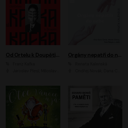
Od Ortelu k Doupěti – tucet Kafkových povídek
Orgány nepatří do nebe
Franz Kafka
Renata Kalenská
Jaroslav Plesl, Miloslav Mejzlík, David Novotný, Lukáš Hlavica, Jaromír Meduna, Václav Neužil, Otakar Brousek ml., Jan Holík, Václav Marhold
Ondřej Novák, Dana Černá, Martin Sláma, Petr Štěpán, Libor Hruška, Filip Jančík, Jakub Urbánek, Barbora Goldmannová, Karolína Zbořilová, Petra Šimberová, Richard Wágner, Klára Sochorová, Šárka Šildová, Zbyšek Horák, Anita Krausová