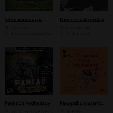
Otec Vánoce a já
Paměti - celé vydání
Matt Haig
Edvard Beneš
Tereza Marečková, Ondřej Endru Havlík
Vladimír Vokál
Pankáč z Pětihvězdy
Panoptikum starých kriminálních příběhů
Lenny Trčková, Radek Příhonský
Jiří Marek