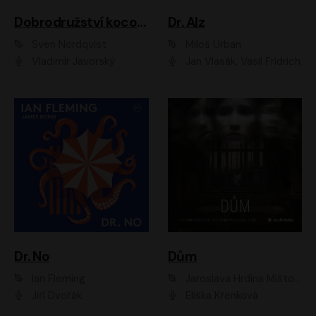
Dobrodružství kocoura Fiškuse a dědy Pettsona 1
Dr. Alz
Sven Nordqvist
Miloš Urban
Vladimír Javorský
Jan Vlasák, Vasil Fridrich
Dr. No
Dům
Ian Fleming
Jaroslava Hrdina Mištová
Jiří Dvořák
Eliška Křenková