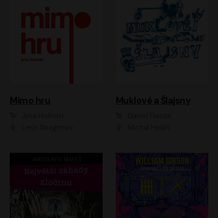
Muklové a Šlajsny
Mimo hru
Daniel Flasza
Jirka Hofreitr
Michal Holán
Leon Ibragimov