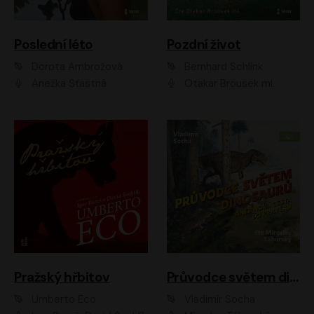
Poslední léto
Pozdní život
Dorota Ambrožová
Bernhard Schlink
Anežka Šťastná
Otakar Brousek ml.
Pražský hřbitov
Průvodce světem dinosaurů aneb Nová cesta do pravěku
Umberto Eco
Vladimír Socha