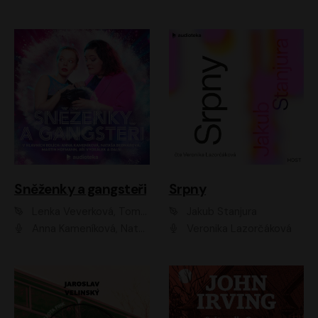
Sněženky a gangsteři
Srpny
Lenka Veverková, Tomáš Dianiška
Jakub Stanjura
Anna Kameníková, Nataša Bednářová, Tereza Hof, Taťjana Medvecká, Zuzana Slavíková, Šimon Krupa, Robert Mikluš, Jiří Vyorálek, Kryštof Hádek, Martin Hofmann, Martin Hruška
Veronika Lazorčáková