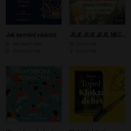
Jak se mění vědomí
JEJE JEJE JEJE, NĚCO SE MI DĚJE + PROBOUZECÍ KNÍŽKA + OPATRNĚ NA TO MRNĚ + USÍNACÍ KNÍŽKA
Michael Pollan
Robin Král
Zbyšek Horák
Robin Král