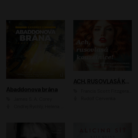
ACH, RUSOVLASÁ KOUZELNICE!
Abaddonova brána
Francis Scott Fitzgerald
Rudolf Červenka
James S. A. Corey
Ondřej Rychlý, Helena Dvořáková, Tereza Císařová, Jan Teplý, Jiří Vyorálek, Matěj Převrátil