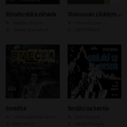
Sittafordská záhada
Skoncovat s Eddym B.
Agatha Christie
Édouard Louis
Otakar Brousek ml.
Daniel Krejčík
Smečka
Smějící se bestie
Tereza Kadečková, Petr Boček, Nelly Černohorská, Ondřej Kocáb, Ludmila Svozilová, Miroslav Pech, Karin Novotná, Jiří Sivok, Martin Štefko, Kateřina Malec Houfková, Tomáš Marton, Madla Pospíšilová Karasová, Michal Březina, Veronika Fiedlerová, Lukáš Vavrečka, Přemysl Krejčík, Mort Castle
Vilém Koubek
Libor Böhm
Martin Stránský