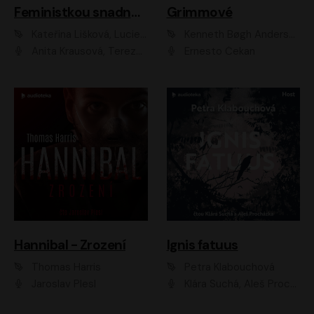
Feministkou snadno a rychle
Grimmové
Kateřina Lišková, Lucie Jarkovská
Kenneth Bøgh Andersen, Benni Bødker
Anita Krausová, Tereza Dočkalová
Ernesto Čekan
Hannibal - Zrození
Ignis fatuus
Thomas Harris
Petra Klabouchová
Jaroslav Plesl
Klára Suchá, Aleš Procházka