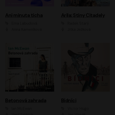
Ani minuta ticha
Arila: Stíny Citadely
Ema Labudová
Radek Starý
Anna Kameníková
Jitka Ježková
Betonová zahrada
Bídníci
Ian McEwan
Victor Hugo
Vasil Fridrich
Jan Vlasák