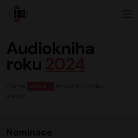
Hlavn
Men
Audiokniha roku
Audiokniha
roku
2024
Známe
vítěze
letošního ročníku
ankety!
Nominace