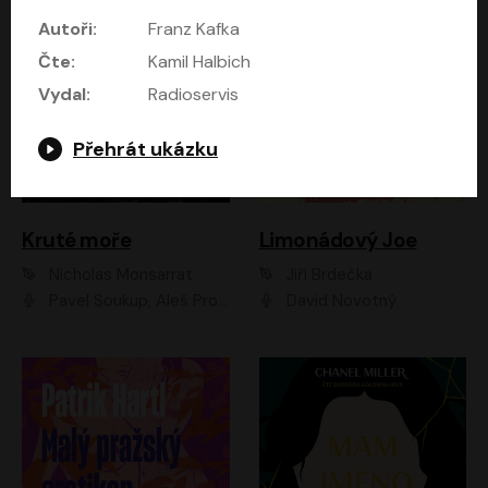
Autoři:
Franz Kafka
Čte:
Kamil Halbich
Vydal:
Radioservis
Přehrát ukázku
Kruté moře
Limonádový Joe
Nicholas Monsarrat
Jiří Brdečka
Pavel Soukup, Aleš Procházka, David Novotný, Marek Holý, Martin Preiss, Jakub Saic, Petr Neskusil, David Matásek, Vasil Fridrich, Pavel Rímský, Zuzana Slavíková, Zbyšek Horák, Martin Zahálka, Luboš Ondráček, Amélie Vránová, Andrea Elsnerová, Anna Theimerová, Antonín Navrátil, Apolena Velsová, Bohdan Tůma, Filip Jančík, Filip Švarc, Jan Škvor, Jiří Köhler, Kateřina Peřinová, Kristýna Nebeská, Kristýna Skružná, Ladislav Cigánek, Libor Terš, Lucie Timíková, Martin Hruška, Martin Stránský, Michal Holán, Michal Jagelka, Milada Vaňkátová, Oldřich Hajlich, Pavel Dytrt, Petr Burian, Petr Gelnar, Radek Hoppe, Radek Škvor, Radovan Vaculík, Richard Fiala, Robert Hájek, Robin Pařík, Roman Hajlich, Roman Říčař, Svatopluk Schuller, Terezie Taberyová, Valentina Vránová, Vojtěch hájek, Zuzana Kajnarová Říčařová
David Novotný