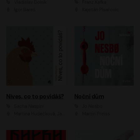
Vladislav Dolník
Franz Kafka
Igor Bareš
Kajetán Písařovic
Nives, co to povídáš?
Noční dům
Sacha Naspini
Jo Nesbo
Martina Hudečková, Jaromír Meduna, Zuzana Slavíková
Martin Preiss