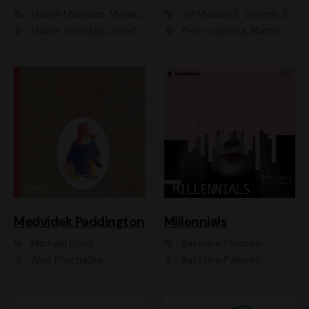
Martin Moravec, Marek Dvořák
Jiří Markovič, Viktorín Šulc
Martin Stránský, Josef Pejchal, Petra Bučková
Petr Lněnička, Martin Zahálka, Barbara Lukešová, Michal Zelenka
Medvídek Paddington
Millennials
Michael Bond
Kateřina Pokorná
Aleš Procházka
Kateřina Pokorná