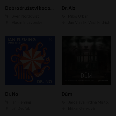
Dobrodružství kocoura Fiškuse a dědy Pettsona 1
Dr. Alz
Sven Nordqvist
Miloš Urban
Vladimír Javorský
Jan Vlasák, Vasil Fridrich
Dr. No
Dům
Ian Fleming
Jaroslava Hrdina Mištová
Jiří Dvořák
Eliška Křenková