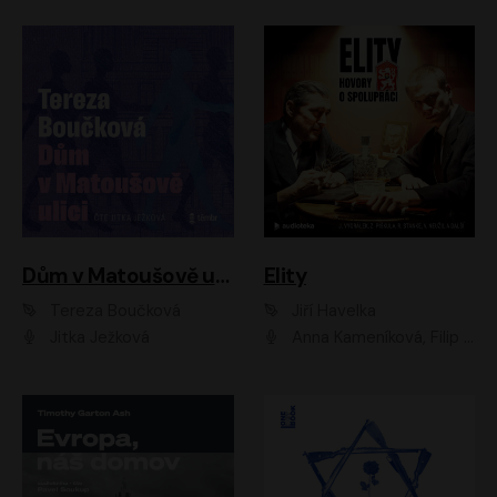
Dům v Matoušově ulici
Elity
Tereza Boučková
Jiří Havelka
Jitka Ježková
Anna Kameníková, Filip Březina, Jiří Lábus, Jiří Vyorálek, Klára Melíšková, Miloslav König, Miroslav Hanuš, Pavla Tomicová, Petr Lněnička, Richard Stanke, Taťjana Medveská, Václav Neužil, Vojtech Vondráček, Zdeněk Piškula