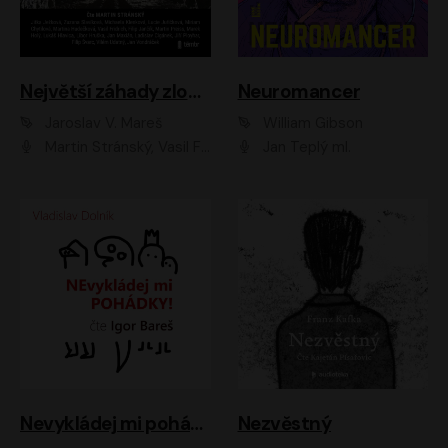
Největší záhady zločinu
Neuromancer
Jaroslav V. Mareš
William Gibson
Martin Stránský, Vasil Fridrich, Filip Jančík, Martin Preiss, Marek Holý, Lukáš Hlavica, Libor Hruška, Jan Maxián, Ladislav Cigánek, Jiří Ployhar, Filip Švarc, Vilém Udatný, Jan Vondráček, Jitka Ježková, Zuzana Slavíková, Michaela Klenková, Lucie Juřičková, Miriam Chytilová, Martina Hudečková
Jan Teplý ml.
Nevykládej mi pohádky
Nezvěstný