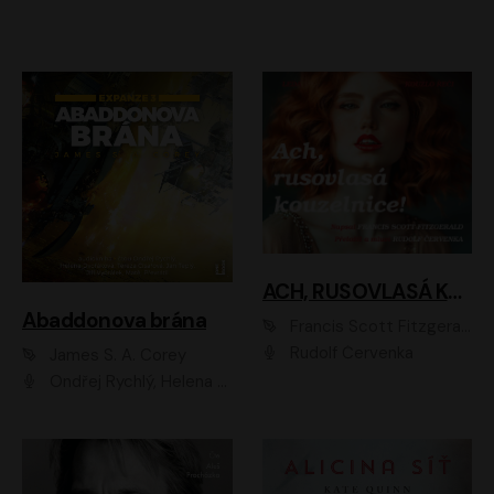
ACH, RUSOVLASÁ KOUZELNICE!
Abaddonova brána
Francis Scott Fitzgerald
Rudolf Červenka
James S. A. Corey
Ondřej Rychlý, Helena Dvořáková, Tereza Císařová, Jan Teplý, Jiří Vyorálek, Matěj Převrátil