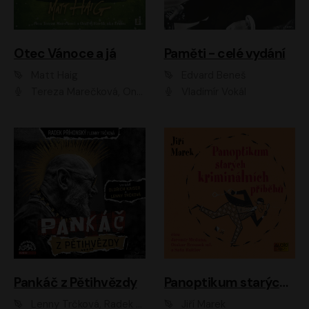
Otec Vánoce a já
Paměti - celé vydání
Matt Haig
Edvard Beneš
Tereza Marečková, Ondřej Endru Havlík
Vladimír Vokál
Pankáč z Pětihvězdy
Panoptikum starých kriminálních příběhů
Lenny Trčková, Radek Příhonský
Jiří Marek