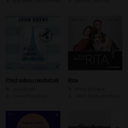
Igor Bareš, David Švehlík
Miroslav Táborský
Před sebou neutečeš
Rita
John Boyne
Marta Buchaca
Vlasta Peterková
Jakub Žáček, Martha Issová