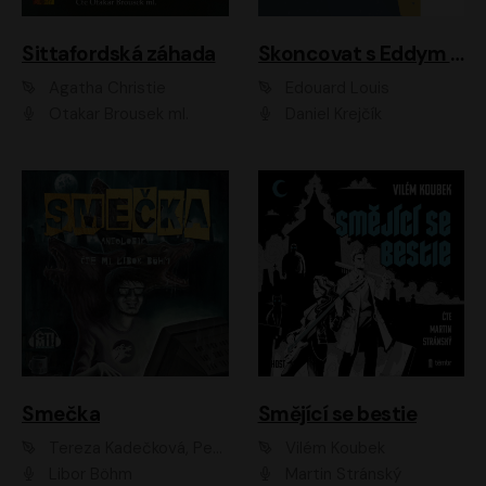
Sittafordská záhada
Skoncovat s Eddym B.
Agatha Christie
Édouard Louis
Otakar Brousek ml.
Daniel Krejčík
Smečka
Smějící se bestie
Tereza Kadečková, Petr Boček, Nelly Černohorská, Ondřej Kocáb, Ludmila Svozilová, Miroslav Pech, Karin Novotná, Jiří Sivok, Martin Štefko, Kateřina Malec Houfková, Tomáš Marton, Madla Pospíšilová Karasová, Michal Březina, Veronika Fiedlerová, Lukáš Vavrečka, Přemysl Krejčík, Mort Castle
Vilém Koubek
Libor Böhm
Martin Stránský