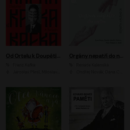
Od Ortelu k Doupěti – tucet Kafkových povídek
Orgány nepatří do nebe
Franz Kafka
Renata Kalenská
Jaroslav Plesl, Miloslav Mejzlík, David Novotný, Lukáš Hlavica, Jaromír Meduna, Václav Neužil, Otakar Brousek ml., Jan Holík, Václav Marhold
Ondřej Novák, Dana Černá, Martin Sláma, Petr Štěpán, Libor Hruška, Filip Jančík, Jakub Urbánek, Barbora Goldmannová, Karolína Zbořilová, Petra Šimberová, Richard Wágner, Klára Sochorová, Šárka Šildová, Zbyšek Horák, Anita Krausová