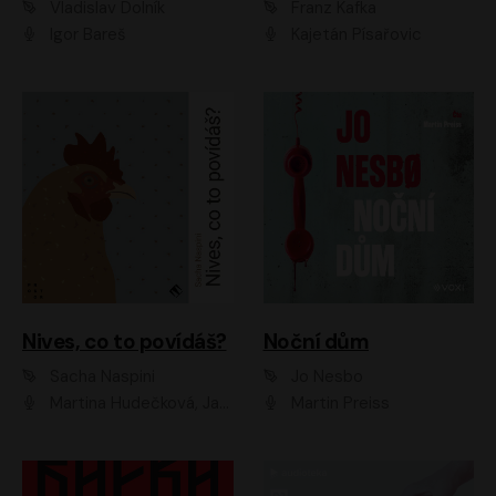
Vladislav Dolník
Franz Kafka
Igor Bareš
Kajetán Písařovic
Nives, co to povídáš?
Noční dům
Sacha Naspini
Jo Nesbo
Martina Hudečková, Jaromír Meduna, Zuzana Slavíková
Martin Preiss