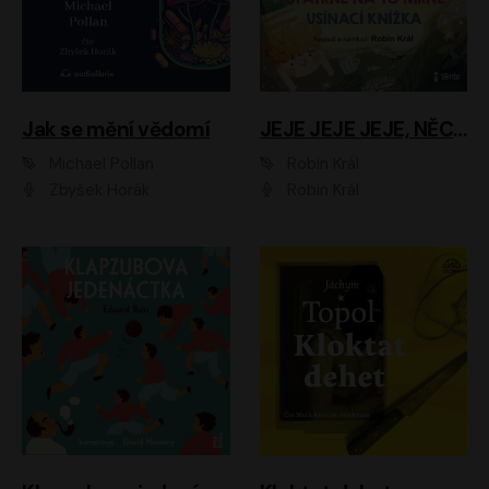
Jak se mění vědomí
JEJE JEJE JEJE, NĚCO SE MI DĚJE + PROBOUZECÍ KNÍŽKA + OPATRNĚ NA TO MRNĚ + USÍNACÍ KNÍŽKA
Michael Pollan
Robin Král
Zbyšek Horák
Robin Král