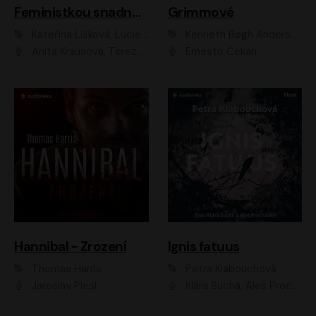
Feministkou snadno a rychle
Grimmové
Kateřina Lišková, Lucie Jarkovská
Kenneth Bøgh Andersen, Benni Bødker
Anita Krausová, Tereza Dočkalová
Ernesto Čekan
Hannibal - Zrození
Ignis fatuus
Thomas Harris
Petra Klabouchová
Jaroslav Plesl
Klára Suchá, Aleš Procházka