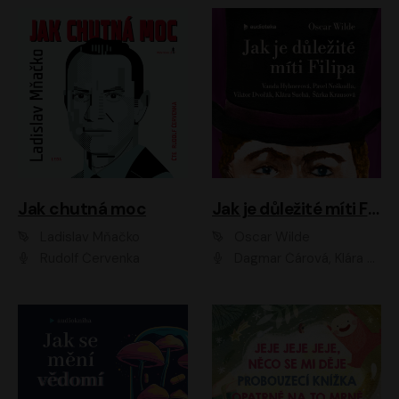
Jak chutná moc
Jak je důležité míti Filipa
Ladislav Mňačko
Oscar Wilde
Rudolf Červenka
Dagmar Čárová, Klára Suchá, Martin Hruška, Otakar Brousek ml., Pavel Neškudla, Radek Hoppe, Šárka Krausová, Vanda Hybnerová, Viktor Dvořák