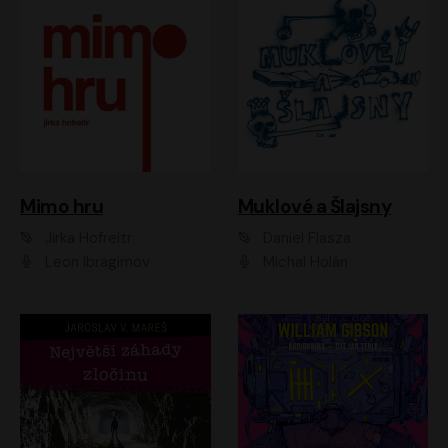
Muklové a Šlajsny
Mimo hru
Daniel Flasza
Jirka Hofreitr
Michal Holán
Leon Ibragimov