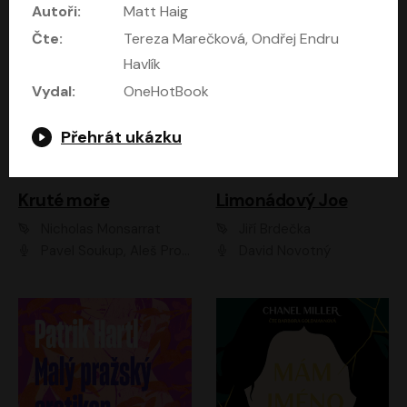
Autoři:
Matt Haig
Čte:
Tereza Marečková, Ondřej Endru
Havlík
Vydal:
OneHotBook
Přehrát ukázku
Kruté moře
Limonádový Joe
Nicholas Monsarrat
Jiří Brdečka
Pavel Soukup, Aleš Procházka, David Novotný, Marek Holý, Martin Preiss, Jakub Saic, Petr Neskusil, David Matásek, Vasil Fridrich, Pavel Rímský, Zuzana Slavíková, Zbyšek Horák, Martin Zahálka, Luboš Ondráček, Amélie Vránová, Andrea Elsnerová, Anna Theimerová, Antonín Navrátil, Apolena Velsová, Bohdan Tůma, Filip Jančík, Filip Švarc, Jan Škvor, Jiří Köhler, Kateřina Peřinová, Kristýna Nebeská, Kristýna Skružná, Ladislav Cigánek, Libor Terš, Lucie Timíková, Martin Hruška, Martin Stránský, Michal Holán, Michal Jagelka, Milada Vaňkátová, Oldřich Hajlich, Pavel Dytrt, Petr Burian, Petr Gelnar, Radek Hoppe, Radek Škvor, Radovan Vaculík, Richard Fiala, Robert Hájek, Robin Pařík, Roman Hajlich, Roman Říčař, Svatopluk Schuller, Terezie Taberyová, Valentina Vránová, Vojtěch hájek, Zuzana Kajnarová Říčařová
David Novotný