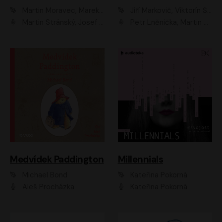
Martin Moravec, Marek Dvořák
Jiří Markovič, Viktorín Šulc
Martin Stránský, Josef Pejchal, Petra Bučková
Petr Lněnička, Martin Zahálka, Barbara Lukešová, Michal Zelenka
Medvídek Paddington
Millennials
Michael Bond
Kateřina Pokorná
Aleš Procházka
Kateřina Pokorná