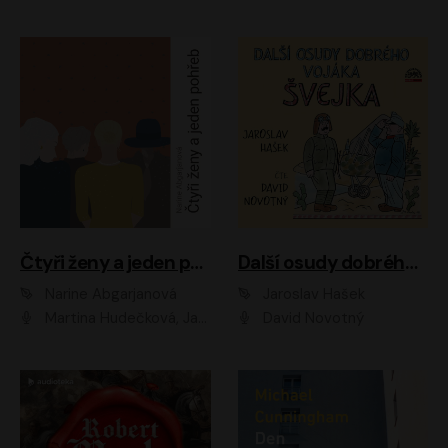
Čtyři ženy a jeden pohřeb
Další osudy dobrého vojáka Švejka
Narine Abgarjanová
Jaroslav Hašek
Martina Hudečková, Jaromír Meduna
David Novotný