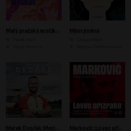
Malý pražský erotikon
Mám jméno
Patrik Hartl
Chanel Miller
David Novotný
Barbora Goldmannová
Marek Dvořák: Mezi nebem a pacientem
Markovič: Lovec přízraků