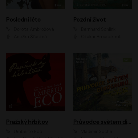
Poslední léto
Pozdní život
Dorota Ambrožová
Bernhard Schlink
Anežka Šťastná
Otakar Brousek ml.
Pražský hřbitov
Průvodce světem dinosaurů aneb Nová cesta do pravěku
Umberto Eco
Vladimír Socha