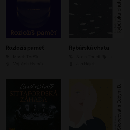
Rozložíš paměť
Rybářská chata
Marek Torčík
Stein Torleif Bjella
Vojtěch Hrabák
Jan Hájek