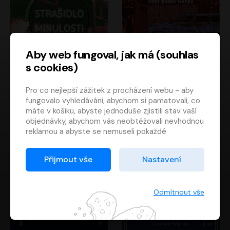
Aby web fungoval, jak má (souhlas
s cookies)
Strašidlo minulosti
Svět podle Garpa
Pro co nejlepší zážitek z procházení webu - aby
Jaroslav Velinský
John Irving
fungovalo vyhledávání, abychom si pamatovali, co
Libor Hruška
David Novotný
máte v košíku, abyste jednoduše zjistili stav vaší
objednávky, abychom vás neobtěžovali nevhodnou
reklamou a abyste se nemuseli pokaždé
přihlašovat.
Proto od vás potřebujeme souhlas se
Přijmout vše
Nastavení
zpracováním souborů cookies
, tj. malých souborů,
které se dočasně ukládají ve vašem prohlížeči.
Děkujeme, že nám ho dáte a pomůžete nám tak
Odmítnout vše
web zlepšovat.