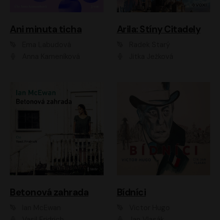
Ani minuta ticha
Arila: Stíny Citadely
Ema Labudová
Radek Starý
Anna Kameníková
Jitka Ježková
Betonová zahrada
Bídníci
Ian McEwan
Victor Hugo
Vasil Fridrich
Jan Vlasák