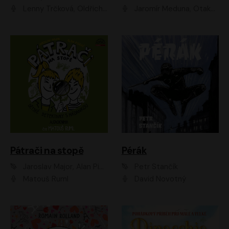
Lenny Trčková, Oldřich Kaiser
Jaromír Meduna, Otakar Brousek ml., Saša Rašilov
Pátrači na stopě
Pérák
Jaroslav Major, Alan Piskač
Petr Stančík
Matouš Ruml
David Novotný