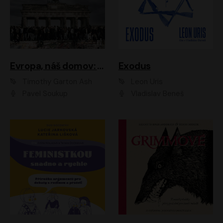
Evropa, náš domov: Od vylodění v Normandii po válku na Ukrajině
Exodus
Timothy Garton Ash
Leon Uris
Pavel Soukup
Vladislav Beneš