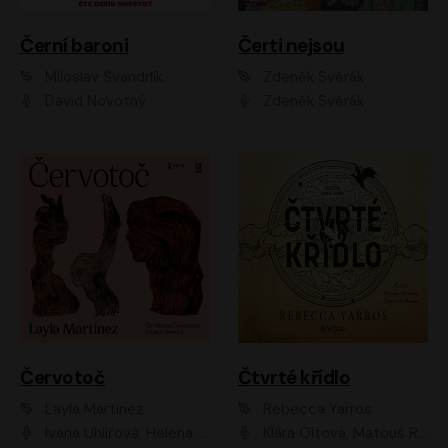
Černí baroni
Čerti nejsou
Miloslav Švandrlík
Zdeněk Svěrák
David Novotný
Zdeněk Svěrák
Červotoč
Čtvrté křídlo
Layla Martinez
Rebecca Yarros
Ivana Uhlířová, Helena Čermáková
Klára Oltová, Matouš Ruml