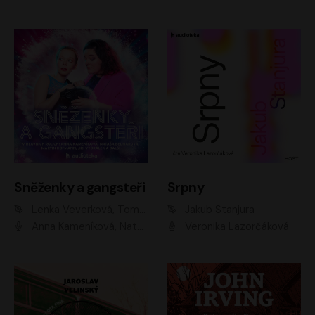
Sněženky a gangsteři
Srpny
Lenka Veverková, Tomáš Dianiška
Jakub Stanjura
Anna Kameníková, Nataša Bednářová, Tereza Hof, Taťjana Medvecká, Zuzana Slavíková, Šimon Krupa, Robert Mikluš, Jiří Vyorálek, Kryštof Hádek, Martin Hofmann, Martin Hruška
Veronika Lazorčáková