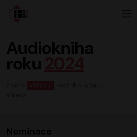
Hlavn
Men
Audiokniha roku
Audiokniha
roku
2024
Známe
vítěze
letošního ročníku
ankety!
Nominace