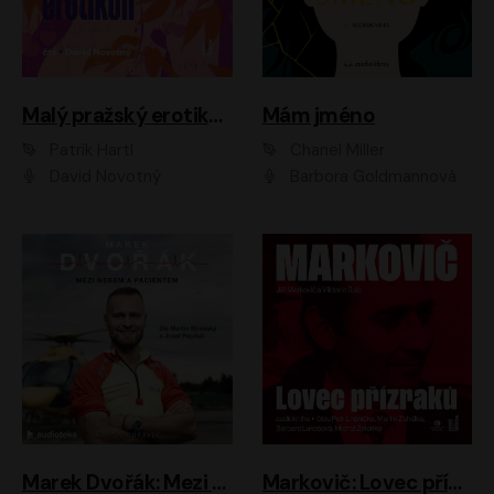
Malý pražský erotikon
Mám jméno
Patrik Hartl
Chanel Miller
David Novotný
Barbora Goldmannová
Marek Dvořák: Mezi nebem a pacientem
Markovič: Lovec přízraků