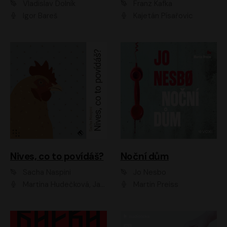
Vladislav Dolník
Franz Kafka
Igor Bareš
Kajetán Písařovic
Nives, co to povídáš?
Noční dům
Sacha Naspini
Jo Nesbo
Martina Hudečková, Jaromír Meduna, Zuzana Slavíková
Martin Preiss