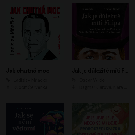
Jak chutná moc
Jak je důležité míti Filipa
Ladislav Mňačko
Oscar Wilde
Rudolf Červenka
Dagmar Čárová, Klára Suchá, Martin Hruška, Otakar Brousek ml., Pavel Neškudla, Radek Hoppe, Šárka Krausová, Vanda Hybnerová, Viktor Dvořák