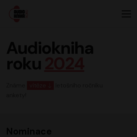
Hlavn
Men
Audiokniha roku
Audiokniha
roku
2024
Známe
vítěze
letošního ročníku
ankety!
Nominace