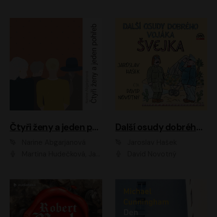
Čtyři ženy a jeden pohřeb
Další osudy dobrého vojáka Švejka
Narine Abgarjanová
Jaroslav Hašek
Martina Hudečková, Jaromír Meduna
David Novotný