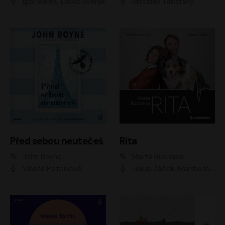
Igor Bareš, David Švehlík
Miroslav Táborský
Před sebou neutečeš
Rita
John Boyne
Marta Buchaca
Vlasta Peterková
Jakub Žáček, Martha Issová