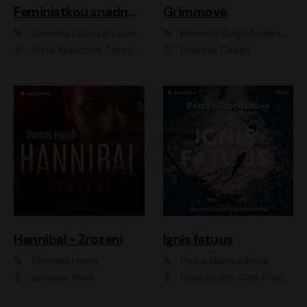
Feministkou snadno a rychle
Grimmové
Kateřina Lišková, Lucie Jarkovská
Kenneth Bøgh Andersen, Benni Bødker
Anita Krausová, Tereza Dočkalová
Ernesto Čekan
Hannibal - Zrození
Ignis fatuus
Thomas Harris
Petra Klabouchová
Jaroslav Plesl
Klára Suchá, Aleš Procházka