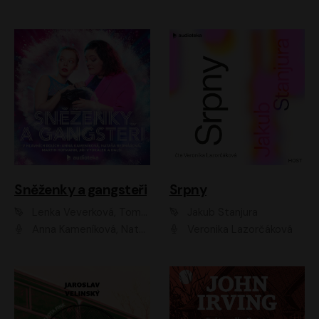
Sněženky a gangsteři
Srpny
Lenka Veverková, Tomáš Dianiška
Jakub Stanjura
Anna Kameníková, Nataša Bednářová, Tereza Hof, Taťjana Medvecká, Zuzana Slavíková, Šimon Krupa, Robert Mikluš, Jiří Vyorálek, Kryštof Hádek, Martin Hofmann, Martin Hruška
Veronika Lazorčáková