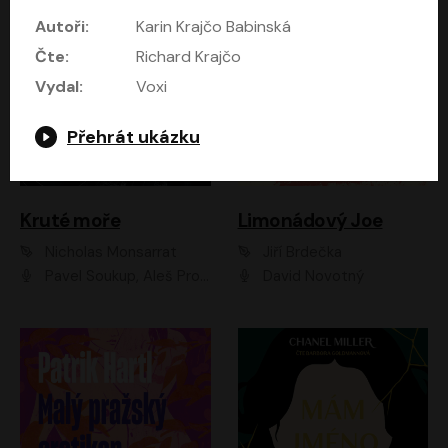
Autoři:
Karin Krajčo Babinská
Čte:
Richard Krajčo
Vydal:
Voxi
Přehrát ukázku
Kruté moře
Limonádový Joe
Nicholas Monsarrat
Jiří Brdečka
Pavel Soukup, Aleš Procházka, David Novotný, Marek Holý, Martin Preiss, Jakub Saic, Petr Neskusil, David Matásek, Vasil Fridrich, Pavel Rímský, Zuzana Slavíková, Zbyšek Horák, Martin Zahálka, Luboš Ondráček, Amélie Vránová, Andrea Elsnerová, Anna Theimerová, Antonín Navrátil, Apolena Velsová, Bohdan Tůma, Filip Jančík, Filip Švarc, Jan Škvor, Jiří Köhler, Kateřina Peřinová, Kristýna Nebeská, Kristýna Skružná, Ladislav Cigánek, Libor Terš, Lucie Timíková, Martin Hruška, Martin Stránský, Michal Holán, Michal Jagelka, Milada Vaňkátová, Oldřich Hajlich, Pavel Dytrt, Petr Burian, Petr Gelnar, Radek Hoppe, Radek Škvor, Radovan Vaculík, Richard Fiala, Robert Hájek, Robin Pařík, Roman Hajlich, Roman Říčař, Svatopluk Schuller, Terezie Taberyová, Valentina Vránová, Vojtěch hájek, Zuzana Kajnarová Říčařová
David Novotný