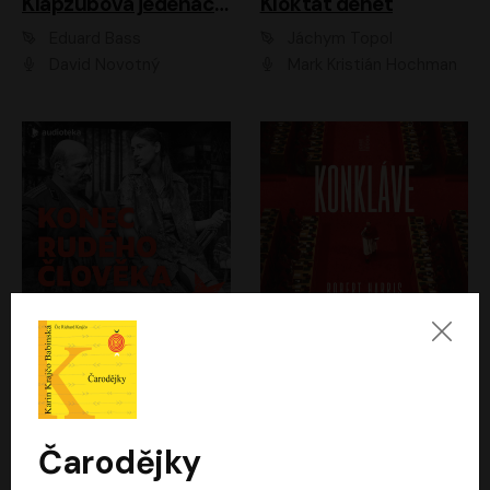
Klapzubova jedenáctka
Kloktat dehet
Eduard Bass
Jáchym Topol
David Novotný
Mark Kristián Hochman
Konec rudého člověka
Konkláve
Světlana Alexijevičová, Daniel Majling
Robert Harris
Jan Sklenář, Jan Staněk, Jan Vondráček, Johanna Tesařová, Klára Sedláčková Ottová, Magdalena Zimová, Marie Poulová, Martin Matejka, Miroslav Zavičár, Pavel Neškudla, Samuel Toman, Šimon Kučera, Štěpánka Fingerhutová, Tomáš Turek
Jan Kolařík
Čarodějky