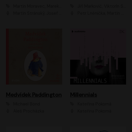
Martin Moravec, Marek Dvořák
Jiří Markovič, Viktorín Šulc
Martin Stránský, Josef Pejchal, Petra Bučková
Petr Lněnička, Martin Zahálka, Barbara Lukešová, Michal Zelenka
Medvídek Paddington
Millennials
Michael Bond
Kateřina Pokorná
Aleš Procházka
Kateřina Pokorná