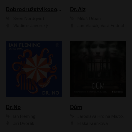
Dobrodružství kocoura Fiškuse a dědy Pettsona 1
Dr. Alz
Sven Nordqvist
Miloš Urban
Vladimír Javorský
Jan Vlasák, Vasil Fridrich
Dr. No
Dům
Ian Fleming
Jaroslava Hrdina Mištová
Jiří Dvořák
Eliška Křenková