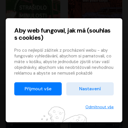
Aby web fungoval, jak má (souhlas
s cookies)
Strašidlo minulosti
Svět podle Garpa
Pro co nejlepší zážitek z procházení webu - aby
Jaroslav Velinský
John Irving
fungovalo vyhledávání, abychom si pamatovali, co
Libor Hruška
David Novotný
máte v košíku, abyste jednoduše zjistili stav vaší
objednávky, abychom vás neobtěžovali nevhodnou
reklamou a abyste se nemuseli pokaždé
přihlašovat.
Proto od vás potřebujeme souhlas se
Přijmout vše
Nastavení
zpracováním souborů cookies
, tj. malých souborů,
které se dočasně ukládají ve vašem prohlížeči.
Děkujeme, že nám ho dáte a pomůžete nám tak
Odmítnout vše
web zlepšovat.