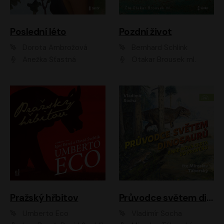
Poslední léto
Pozdní život
Dorota Ambrožová
Bernhard Schlink
Anežka Šťastná
Otakar Brousek ml.
Pražský hřbitov
Průvodce světem dinosaurů aneb Nová cesta do pravěku
Umberto Eco
Vladimír Socha