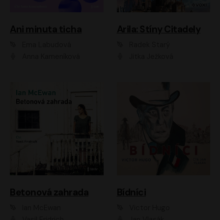
Ani minuta ticha
Arila: Stíny Citadely
Ema Labudová
Radek Starý
Anna Kameníková
Jitka Ježková
Betonová zahrada
Bídníci
Ian McEwan
Victor Hugo
Vasil Fridrich
Jan Vlasák