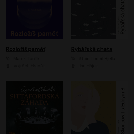
Rozložíš paměť
Rybářská chata
Marek Torčík
Stein Torleif Bjella
Vojtěch Hrabák
Jan Hájek