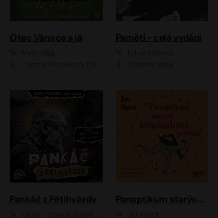
Otec Vánoce a já
Paměti - celé vydání
Matt Haig
Edvard Beneš
Tereza Marečková, Ondřej Endru Havlík
Vladimír Vokál
Pankáč z Pětihvězdy
Panoptikum starých kriminálních příběhů
Lenny Trčková, Radek Příhonský
Jiří Marek