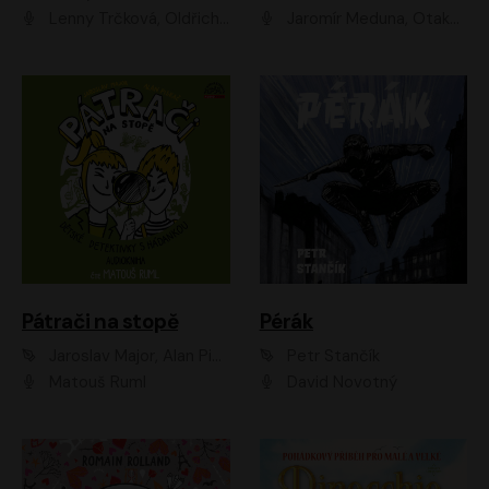
Lenny Trčková, Oldřich Kaiser
Jaromír Meduna, Otakar Brousek ml., Saša Rašilov
Pátrači na stopě
Pérák
Jaroslav Major, Alan Piskač
Petr Stančík
Matouš Ruml
David Novotný