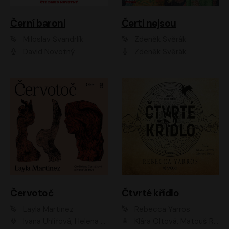
Černí baroni
Čerti nejsou
Miloslav Švandrlík
Zdeněk Svěrák
David Novotný
Zdeněk Svěrák
Červotoč
Čtvrté křídlo
Layla Martinez
Rebecca Yarros
Ivana Uhlířová, Helena Čermáková
Klára Oltová, Matouš Ruml