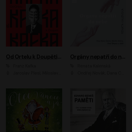
Od Ortelu k Doupěti – tucet Kafkových povídek
Orgány nepatří do nebe
Franz Kafka
Renata Kalenská
Jaroslav Plesl, Miloslav Mejzlík, David Novotný, Lukáš Hlavica, Jaromír Meduna, Václav Neužil, Otakar Brousek ml., Jan Holík, Václav Marhold
Ondřej Novák, Dana Černá, Martin Sláma, Petr Štěpán, Libor Hruška, Filip Jančík, Jakub Urbánek, Barbora Goldmannová, Karolína Zbořilová, Petra Šimberová, Richard Wágner, Klára Sochorová, Šárka Šildová, Zbyšek Horák, Anita Krausová