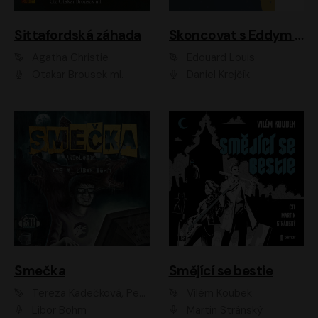
Sittafordská záhada
Skoncovat s Eddym B.
Agatha Christie
Édouard Louis
Otakar Brousek ml.
Daniel Krejčík
Smečka
Smějící se bestie
Tereza Kadečková, Petr Boček, Nelly Černohorská, Ondřej Kocáb, Ludmila Svozilová, Miroslav Pech, Karin Novotná, Jiří Sivok, Martin Štefko, Kateřina Malec Houfková, Tomáš Marton, Madla Pospíšilová Karasová, Michal Březina, Veronika Fiedlerová, Lukáš Vavrečka, Přemysl Krejčík, Mort Castle
Vilém Koubek
Libor Böhm
Martin Stránský