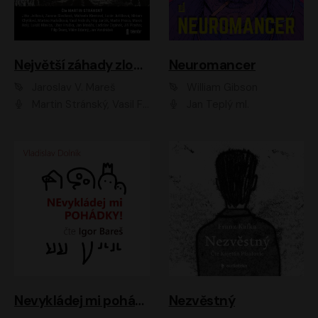
Největší záhady zločinu
Neuromancer
Jaroslav V. Mareš
William Gibson
Martin Stránský, Vasil Fridrich, Filip Jančík, Martin Preiss, Marek Holý, Lukáš Hlavica, Libor Hruška, Jan Maxián, Ladislav Cigánek, Jiří Ployhar, Filip Švarc, Vilém Udatný, Jan Vondráček, Jitka Ježková, Zuzana Slavíková, Michaela Klenková, Lucie Juřičková, Miriam Chytilová, Martina Hudečková
Jan Teplý ml.
Nevykládej mi pohádky
Nezvěstný