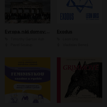
Evropa, náš domov: Od vylodění v Normandii po válku na Ukrajině
Exodus
Timothy Garton Ash
Leon Uris
Pavel Soukup
Vladislav Beneš