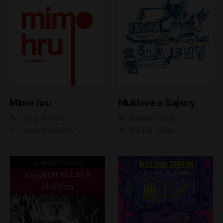
Muklové a Šlajsny
Mimo hru
Daniel Flasza
Jirka Hofreitr
Michal Holán
Leon Ibragimov