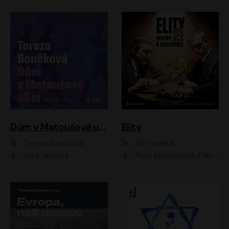
Dům v Matoušově ulici
Elity
Tereza Boučková
Jiří Havelka
Jitka Ježková
Anna Kameníková, Filip Březina, Jiří Lábus, Jiří Vyorálek, Klára Melíšková, Miloslav König, Miroslav Hanuš, Pavla Tomicová, Petr Lněnička, Richard Stanke, Taťjana Medveská, Václav Neužil, Vojtech Vondráček, Zdeněk Piškula