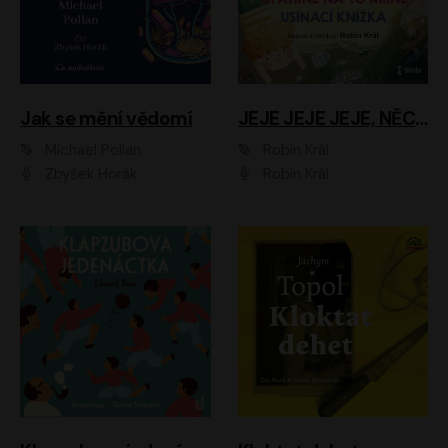
Jak se mění vědomí
JEJE JEJE JEJE, NĚCO SE MI DĚJE + PROBOUZECÍ KNÍŽKA + OPATRNĚ NA TO MRNĚ + USÍNACÍ KNÍŽKA
Michael Pollan
Robin Král
Zbyšek Horák
Robin Král