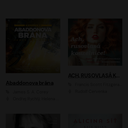
ACH, RUSOVLASÁ KOUZELNICE!
Abaddonova brána
Francis Scott Fitzgerald
Rudolf Červenka
James S. A. Corey
Ondřej Rychlý, Helena Dvořáková, Tereza Císařová, Jan Teplý, Jiří Vyorálek, Matěj Převrátil