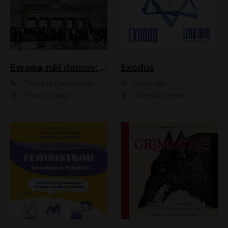
Evropa, náš domov: Od vylodění v Normandii po válku na Ukrajině
Exodus
Timothy Garton Ash
Leon Uris
Pavel Soukup
Vladislav Beneš