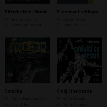
Sittafordská záhada
Skoncovat s Eddym B.
Agatha Christie
Édouard Louis
Otakar Brousek ml.
Daniel Krejčík
Smečka
Smějící se bestie
Tereza Kadečková, Petr Boček, Nelly Černohorská, Ondřej Kocáb, Ludmila Svozilová, Miroslav Pech, Karin Novotná, Jiří Sivok, Martin Štefko, Kateřina Malec Houfková, Tomáš Marton, Madla Pospíšilová Karasová, Michal Březina, Veronika Fiedlerová, Lukáš Vavrečka, Přemysl Krejčík, Mort Castle
Vilém Koubek
Libor Böhm
Martin Stránský