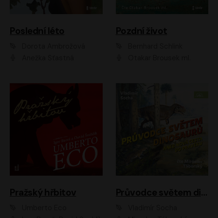
Poslední léto
Pozdní život
Dorota Ambrožová
Bernhard Schlink
Anežka Šťastná
Otakar Brousek ml.
Pražský hřbitov
Průvodce světem dinosaurů aneb Nová cesta do pravěku
Umberto Eco
Vladimír Socha