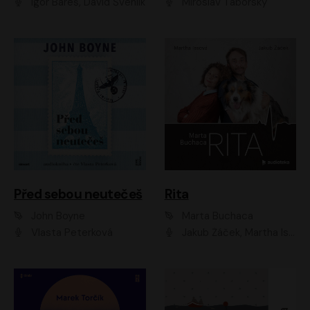
Igor Bareš, David Švehlík
Miroslav Táborský
Před sebou neutečeš
Rita
John Boyne
Marta Buchaca
Vlasta Peterková
Jakub Žáček, Martha Issová