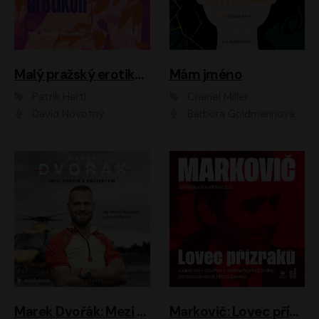
Malý pražský erotikon
Mám jméno
Patrik Hartl
Chanel Miller
David Novotný
Barbora Goldmannová
Marek Dvořák: Mezi nebem a pacientem
Markovič: Lovec přízraků