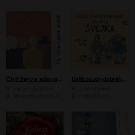
Čtyři ženy a jeden pohřeb
Další osudy dobrého vojáka Švejka
Narine Abgarjanová
Jaroslav Hašek
Martina Hudečková, Jaromír Meduna
David Novotný