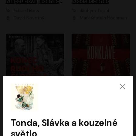
Klapzubova jedenáctka
Kloktat dehet
Eduard Bass
Jáchym Topol
David Novotný
Mark Kristián Hochman
Konec rudého člověka
Konkláve
Světlana Alexijevičová, Daniel Majling
Robert Harris
Jan Sklenář, Jan Staněk, Jan Vondráček, Johanna Tesařová, Klára Sedláčková Ottová, Magdalena Zimová, Marie Poulová, Martin Matejka, Miroslav Zavičár, Pavel Neškudla, Samuel Toman, Šimon Kučera, Štěpánka Fingerhutová, Tomáš Turek
Jan Kolařík
Tonda, Slávka a kouzelné
světlo