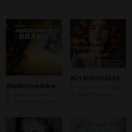
ACH, RUSOVLASÁ KOUZELNICE!
Abaddonova brána
Francis Scott Fitzgerald
Rudolf Červenka
James S. A. Corey
Ondřej Rychlý, Helena Dvořáková, Tereza Císařová, Jan Teplý, Jiří Vyorálek, Matěj Převrátil