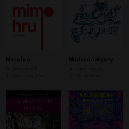
Muklové a Šlajsny
Mimo hru
Daniel Flasza
Jirka Hofreitr
Michal Holán
Leon Ibragimov