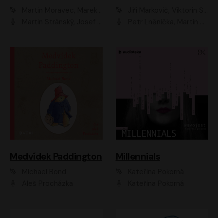
Martin Moravec, Marek Dvořák
Jiří Markovič, Viktorín Šulc
Martin Stránský, Josef Pejchal, Petra Bučková
Petr Lněnička, Martin Zahálka, Barbara Lukešová, Michal Zelenka
Medvídek Paddington
Millennials
Michael Bond
Kateřina Pokorná
Aleš Procházka
Kateřina Pokorná