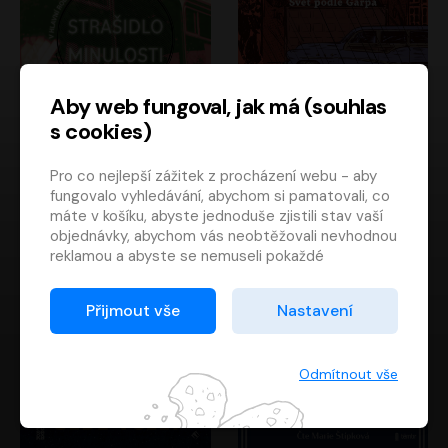
Aby web fungoval, jak má (souhlas
s cookies)
Strašidlo minulosti
Svět podle Garpa
Pro co nejlepší zážitek z procházení webu - aby
Jaroslav Velinský
John Irving
fungovalo vyhledávání, abychom si pamatovali, co
Libor Hruška
David Novotný
máte v košíku, abyste jednoduše zjistili stav vaší
objednávky, abychom vás neobtěžovali nevhodnou
reklamou a abyste se nemuseli pokaždé
přihlašovat.
Proto od vás potřebujeme souhlas se
Přijmout vše
Nastavení
zpracováním souborů cookies
, tj. malých souborů,
které se dočasně ukládají ve vašem prohlížeči.
Děkujeme, že nám ho dáte a pomůžete nám tak
Odmítnout vše
web zlepšovat.