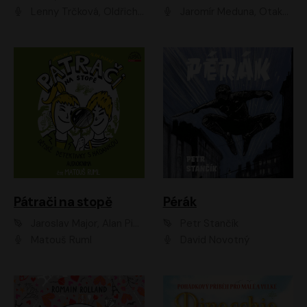
Lenny Trčková, Oldřich Kaiser
Jaromír Meduna, Otakar Brousek ml., Saša Rašilov
Pátrači na stopě
Pérák
Jaroslav Major, Alan Piskač
Petr Stančík
Matouš Ruml
David Novotný