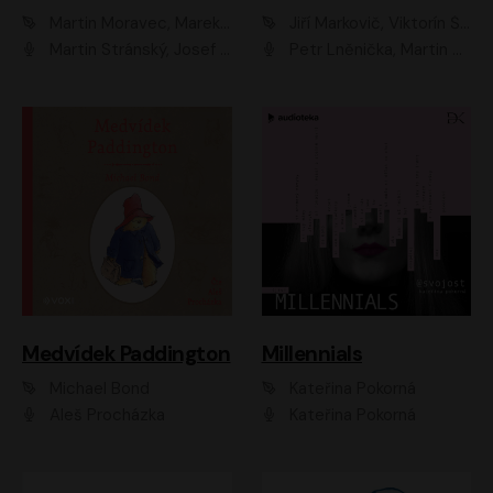
Martin Moravec, Marek Dvořák
Jiří Markovič, Viktorín Šulc
Martin Stránský, Josef Pejchal, Petra Bučková
Petr Lněnička, Martin Zahálka, Barbara Lukešová, Michal Zelenka
Medvídek Paddington
Millennials
Michael Bond
Kateřina Pokorná
Aleš Procházka
Kateřina Pokorná