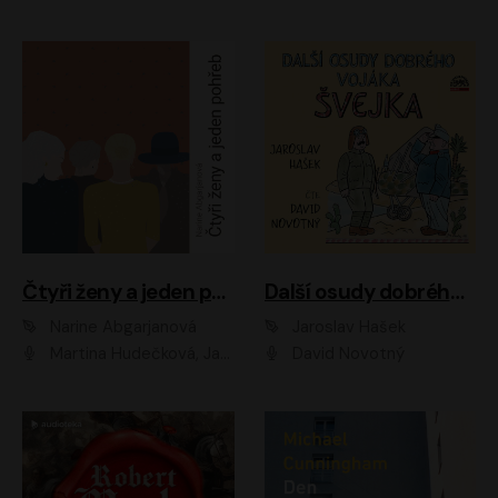
Čtyři ženy a jeden pohřeb
Další osudy dobrého vojáka Švejka
Narine Abgarjanová
Jaroslav Hašek
Martina Hudečková, Jaromír Meduna
David Novotný