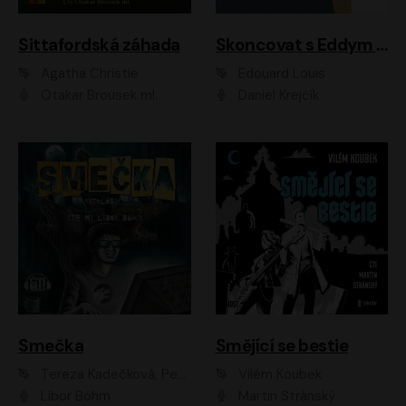
Sittafordská záhada
Skoncovat s Eddym B.
Agatha Christie
Édouard Louis
Otakar Brousek ml.
Daniel Krejčík
Smečka
Smějící se bestie
Tereza Kadečková, Petr Boček, Nelly Černohorská, Ondřej Kocáb, Ludmila Svozilová, Miroslav Pech, Karin Novotná, Jiří Sivok, Martin Štefko, Kateřina Malec Houfková, Tomáš Marton, Madla Pospíšilová Karasová, Michal Březina, Veronika Fiedlerová, Lukáš Vavrečka, Přemysl Krejčík, Mort Castle
Vilém Koubek
Libor Böhm
Martin Stránský