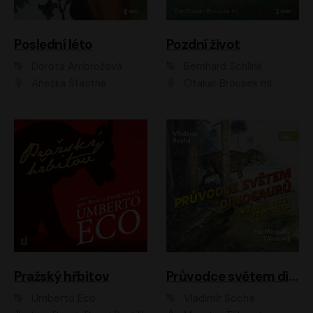
Poslední léto
Pozdní život
Dorota Ambrožová
Bernhard Schlink
Anežka Šťastná
Otakar Brousek ml.
Pražský hřbitov
Průvodce světem dinosaurů aneb Nová cesta do pravěku
Umberto Eco
Vladimír Socha