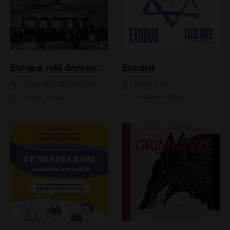
Evropa, náš domov: Od vylodění v Normandii po válku na Ukrajině
Exodus
Timothy Garton Ash
Leon Uris
Pavel Soukup
Vladislav Beneš