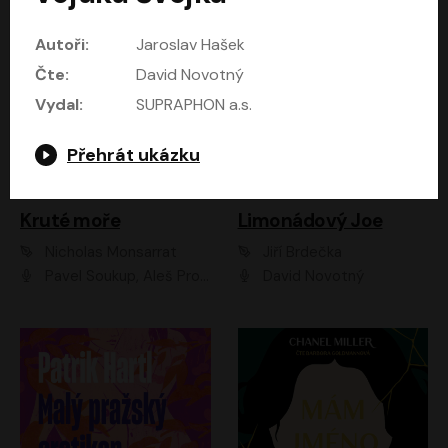
Autoři:
Jaroslav Hašek
Čte:
David Novotný
Vydal:
SUPRAPHON a.s.
Přehrát ukázku
Kruté moře
Limonádový Joe
Nicholas Monsarrat
Jiří Brdečka
Pavel Soukup, Aleš Procházka, David Novotný, Marek Holý, Martin Preiss, Jakub Saic, Petr Neskusil, David Matásek, Vasil Fridrich, Pavel Rímský, Zuzana Slavíková, Zbyšek Horák, Martin Zahálka, Luboš Ondráček, Amélie Vránová, Andrea Elsnerová, Anna Theimerová, Antonín Navrátil, Apolena Velsová, Bohdan Tůma, Filip Jančík, Filip Švarc, Jan Škvor, Jiří Köhler, Kateřina Peřinová, Kristýna Nebeská, Kristýna Skružná, Ladislav Cigánek, Libor Terš, Lucie Timíková, Martin Hruška, Martin Stránský, Michal Holán, Michal Jagelka, Milada Vaňkátová, Oldřich Hajlich, Pavel Dytrt, Petr Burian, Petr Gelnar, Radek Hoppe, Radek Škvor, Radovan Vaculík, Richard Fiala, Robert Hájek, Robin Pařík, Roman Hajlich, Roman Říčař, Svatopluk Schuller, Terezie Taberyová, Valentina Vránová, Vojtěch hájek, Zuzana Kajnarová Říčařová
David Novotný