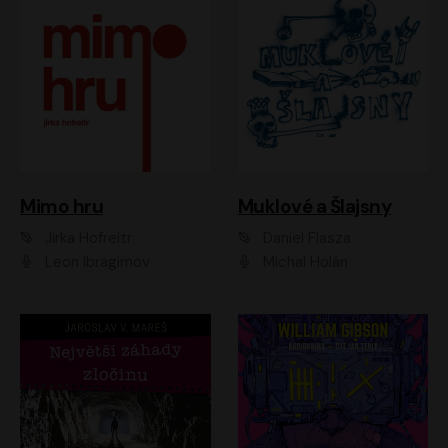
Muklové a Šlajsny
Mimo hru
Daniel Flasza
Jirka Hofreitr
Michal Holán
Leon Ibragimov