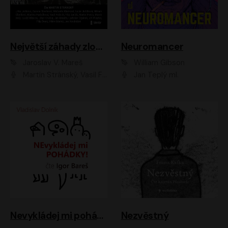
Největší záhady zločinu
Neuromancer
Jaroslav V. Mareš
William Gibson
Martin Stránský, Vasil Fridrich, Filip Jančík, Martin Preiss, Marek Holý, Lukáš Hlavica, Libor Hruška, Jan Maxián, Ladislav Cigánek, Jiří Ployhar, Filip Švarc, Vilém Udatný, Jan Vondráček, Jitka Ježková, Zuzana Slavíková, Michaela Klenková, Lucie Juřičková, Miriam Chytilová, Martina Hudečková
Jan Teplý ml.
Nevykládej mi pohádky
Nezvěstný