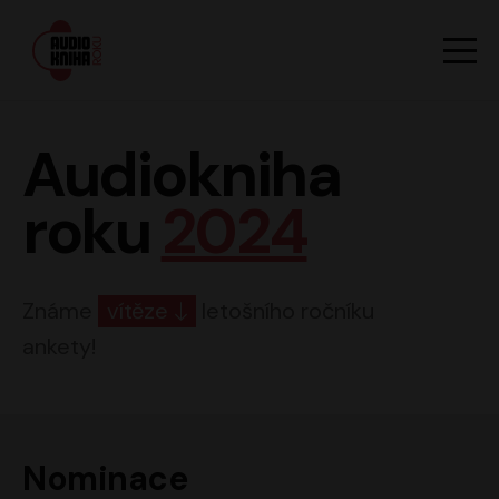
Hlavn
Men
Audiokniha roku
Audiokniha
roku
2024
Známe
vítěze
letošního ročníku
ankety!
Nominace