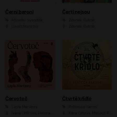
Černí baroni
Čerti nejsou
Miloslav Švandrlík
Zdeněk Svěrák
David Novotný
Zdeněk Svěrák
Červotoč
Čtvrté křídlo
Layla Martinez
Rebecca Yarros
Ivana Uhlířová, Helena Čermáková
Klára Oltová, Matouš Ruml