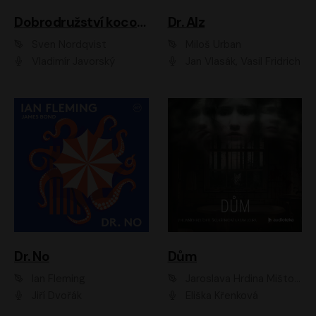
Dobrodružství kocoura Fiškuse a dědy Pettsona 1
Dr. Alz
Sven Nordqvist
Miloš Urban
Vladimír Javorský
Jan Vlasák, Vasil Fridrich
Dr. No
Dům
Ian Fleming
Jaroslava Hrdina Mištová
Jiří Dvořák
Eliška Křenková