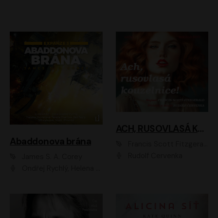
ACH, RUSOVLASÁ KOUZELNICE!
Abaddonova brána
Francis Scott Fitzgerald
Rudolf Červenka
James S. A. Corey
Ondřej Rychlý, Helena Dvořáková, Tereza Císařová, Jan Teplý, Jiří Vyorálek, Matěj Převrátil