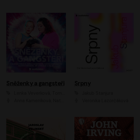
Sněženky a gangsteři
Srpny
Lenka Veverková, Tomáš Dianiška
Jakub Stanjura
Anna Kameníková, Nataša Bednářová, Tereza Hof, Taťjana Medvecká, Zuzana Slavíková, Šimon Krupa, Robert Mikluš, Jiří Vyorálek, Kryštof Hádek, Martin Hofmann, Martin Hruška
Veronika Lazorčáková