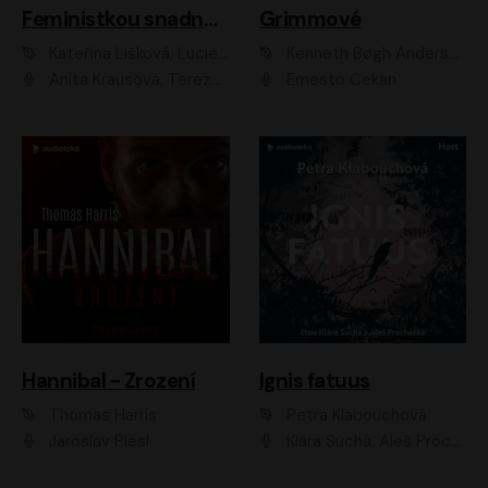
Feministkou snadno a rychle
Grimmové
Kateřina Lišková, Lucie Jarkovská
Kenneth Bøgh Andersen, Benni Bødker
Anita Krausová, Tereza Dočkalová
Ernesto Čekan
Hannibal - Zrození
Ignis fatuus
Thomas Harris
Petra Klabouchová
Jaroslav Plesl
Klára Suchá, Aleš Procházka