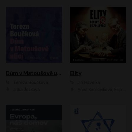
Dům v Matoušově ulici
Elity
Tereza Boučková
Jiří Havelka
Jitka Ježková
Anna Kameníková, Filip Březina, Jiří Lábus, Jiří Vyorálek, Klára Melíšková, Miloslav König, Miroslav Hanuš, Pavla Tomicová, Petr Lněnička, Richard Stanke, Taťjana Medveská, Václav Neužil, Vojtech Vondráček, Zdeněk Piškula