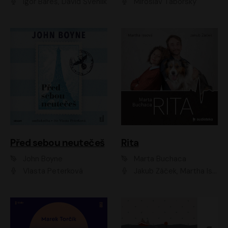
Igor Bareš, David Švehlík
Miroslav Táborský
Před sebou neutečeš
Rita
John Boyne
Marta Buchaca
Vlasta Peterková
Jakub Žáček, Martha Issová