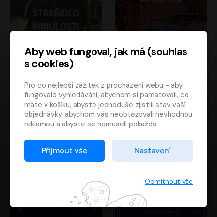
Aby web fungoval, jak má (souhlas
s cookies)
Strašidlo minulosti
Svět podle Garpa
Pro co nejlepší zážitek z procházení webu - aby
Jaroslav Velinský
John Irving
fungovalo vyhledávání, abychom si pamatovali, co
Libor Hruška
David Novotný
máte v košíku, abyste jednoduše zjistili stav vaší
objednávky, abychom vás neobtěžovali nevhodnou
reklamou a abyste se nemuseli pokaždé
přihlašovat.
Proto od vás potřebujeme souhlas se
Přijmout vše
Nastavení
zpracováním souborů cookies
, tj. malých souborů,
které se dočasně ukládají ve vašem prohlížeči.
Děkujeme, že nám ho dáte a pomůžete nám tak
Odmítnout vše
web zlepšovat.