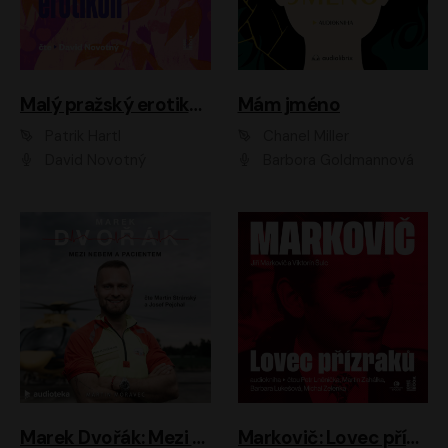
Malý pražský erotikon
Mám jméno
Patrik Hartl
Chanel Miller
David Novotný
Barbora Goldmannová
Marek Dvořák: Mezi nebem a pacientem
Markovič: Lovec přízraků