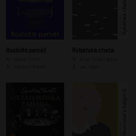
Rozložíš paměť
Rybářská chata
Marek Torčík
Stein Torleif Bjella
Vojtěch Hrabák
Jan Hájek