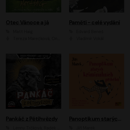
Otec Vánoce a já
Paměti - celé vydání
Matt Haig
Edvard Beneš
Tereza Marečková, Ondřej Endru Havlík
Vladimír Vokál
Pankáč z Pětihvězdy
Panoptikum starých kriminálních příběhů
Lenny Trčková, Radek Příhonský
Jiří Marek