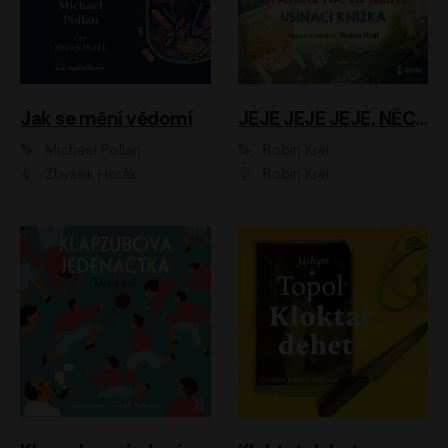
Jak se mění vědomí
JEJE JEJE JEJE, NĚCO SE MI DĚJE + PROBOUZECÍ KNÍŽKA + OPATRNĚ NA TO MRNĚ + USÍNACÍ KNÍŽKA
Michael Pollan
Robin Král
Zbyšek Horák
Robin Král