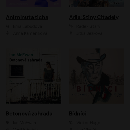
Ani minuta ticha
Arila: Stíny Citadely
Ema Labudová
Radek Starý
Anna Kameníková
Jitka Ježková
Betonová zahrada
Bídníci
Ian McEwan
Victor Hugo
Vasil Fridrich
Jan Vlasák