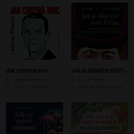
Jak chutná moc
Jak je důležité míti Filipa
Ladislav Mňačko
Oscar Wilde
Rudolf Červenka
Dagmar Čárová, Klára Suchá, Martin Hruška, Otakar Brousek ml., Pavel Neškudla, Radek Hoppe, Šárka Krausová, Vanda Hybnerová, Viktor Dvořák