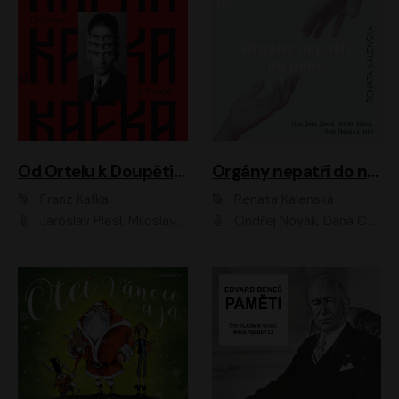
Od Ortelu k Doupěti – tucet Kafkových povídek
Orgány nepatří do nebe
Franz Kafka
Renata Kalenská
Jaroslav Plesl, Miloslav Mejzlík, David Novotný, Lukáš Hlavica, Jaromír Meduna, Václav Neužil, Otakar Brousek ml., Jan Holík, Václav Marhold
Ondřej Novák, Dana Černá, Martin Sláma, Petr Štěpán, Libor Hruška, Filip Jančík, Jakub Urbánek, Barbora Goldmannová, Karolína Zbořilová, Petra Šimberová, Richard Wágner, Klára Sochorová, Šárka Šildová, Zbyšek Horák, Anita Krausová