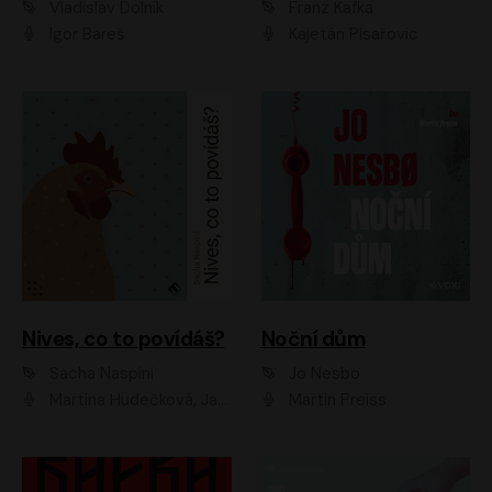
Vladislav Dolník
Franz Kafka
Igor Bareš
Kajetán Písařovic
Nives, co to povídáš?
Noční dům
Sacha Naspini
Jo Nesbo
Martina Hudečková, Jaromír Meduna, Zuzana Slavíková
Martin Preiss