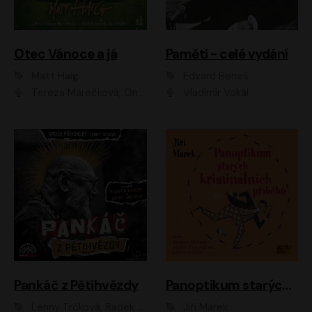
Otec Vánoce a já
Paměti - celé vydání
Matt Haig
Edvard Beneš
Tereza Marečková, Ondřej Endru Havlík
Vladimír Vokál
Pankáč z Pětihvězdy
Panoptikum starých kriminálních příběhů
Lenny Trčková, Radek Příhonský
Jiří Marek