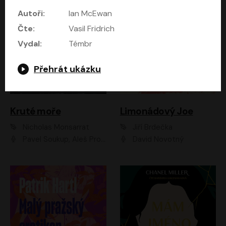
Autoři:
Ian McEwan
Čte:
Vasil Fridrich
Vydal:
Témbr
Přehrát ukázku
Kruté moře
Limonádový Joe
Nicholas Monsarrat
Jiří Brdečka
Pavel Soukup, Aleš Procházka, David Novotný, Marek Holý, Martin Preiss, Jakub Saic, Petr Neskusil, David Matásek, Vasil Fridrich, Pavel Rímský, Zuzana Slavíková, Zbyšek Horák, Martin Zahálka, Luboš Ondráček, Amélie Vránová, Andrea Elsnerová, Anna Theimerová, Antonín Navrátil, Apolena Velsová, Bohdan Tůma, Filip Jančík, Filip Švarc, Jan Škvor, Jiří Köhler, Kateřina Peřinová, Kristýna Nebeská, Kristýna Skružná, Ladislav Cigánek, Libor Terš, Lucie Timíková, Martin Hruška, Martin Stránský, Michal Holán, Michal Jagelka, Milada Vaňkátová, Oldřich Hajlich, Pavel Dytrt, Petr Burian, Petr Gelnar, Radek Hoppe, Radek Škvor, Radovan Vaculík, Richard Fiala, Robert Hájek, Robin Pařík, Roman Hajlich, Roman Říčař, Svatopluk Schuller, Terezie Taberyová, Valentina Vránová, Vojtěch hájek, Zuzana Kajnarová Říčařová
David Novotný