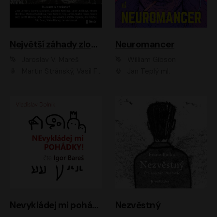
Největší záhady zločinu
Neuromancer
Jaroslav V. Mareš
William Gibson
Martin Stránský, Vasil Fridrich, Filip Jančík, Martin Preiss, Marek Holý, Lukáš Hlavica, Libor Hruška, Jan Maxián, Ladislav Cigánek, Jiří Ployhar, Filip Švarc, Vilém Udatný, Jan Vondráček, Jitka Ježková, Zuzana Slavíková, Michaela Klenková, Lucie Juřičková, Miriam Chytilová, Martina Hudečková
Jan Teplý ml.
Nevykládej mi pohádky
Nezvěstný