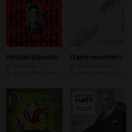
Od Ortelu k Doupěti – tucet Kafkových povídek
Orgány nepatří do nebe
Franz Kafka
Renata Kalenská
Jaroslav Plesl, Miloslav Mejzlík, David Novotný, Lukáš Hlavica, Jaromír Meduna, Václav Neužil, Otakar Brousek ml., Jan Holík, Václav Marhold
Ondřej Novák, Dana Černá, Martin Sláma, Petr Štěpán, Libor Hruška, Filip Jančík, Jakub Urbánek, Barbora Goldmannová, Karolína Zbořilová, Petra Šimberová, Richard Wágner, Klára Sochorová, Šárka Šildová, Zbyšek Horák, Anita Krausová