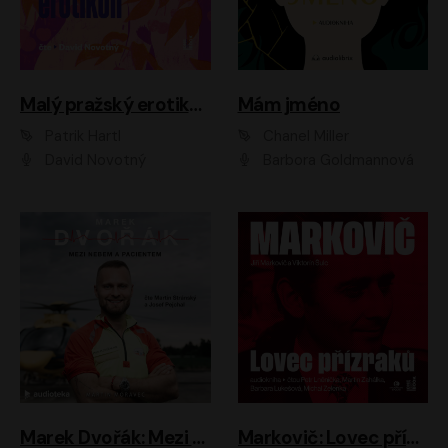
Malý pražský erotikon
Mám jméno
Patrik Hartl
Chanel Miller
David Novotný
Barbora Goldmannová
Marek Dvořák: Mezi nebem a pacientem
Markovič: Lovec přízraků