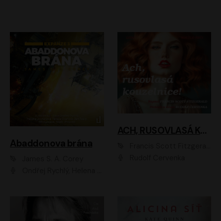
ACH, RUSOVLASÁ KOUZELNICE!
Abaddonova brána
Francis Scott Fitzgerald
Rudolf Červenka
James S. A. Corey
Ondřej Rychlý, Helena Dvořáková, Tereza Císařová, Jan Teplý, Jiří Vyorálek, Matěj Převrátil