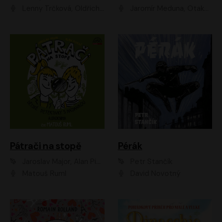
Lenny Trčková, Oldřich Kaiser
Jaromír Meduna, Otakar Brousek ml., Saša Rašilov
Pátrači na stopě
Pérák
Jaroslav Major, Alan Piskač
Petr Stančík
Matouš Ruml
David Novotný