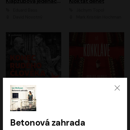
Klapzubova jedenáctka
Kloktat dehet
Eduard Bass
Jáchym Topol
David Novotný
Mark Kristián Hochman
Konec rudého člověka
Konkláve
Světlana Alexijevičová, Daniel Majling
Robert Harris
Jan Sklenář, Jan Staněk, Jan Vondráček, Johanna Tesařová, Klára Sedláčková Ottová, Magdalena Zimová, Marie Poulová, Martin Matejka, Miroslav Zavičár, Pavel Neškudla, Samuel Toman, Šimon Kučera, Štěpánka Fingerhutová, Tomáš Turek
Jan Kolařík
Betonová zahrada