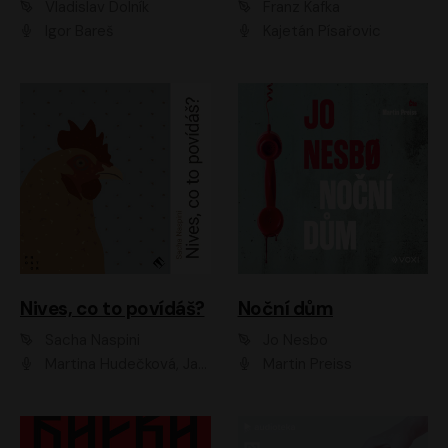
Vladislav Dolník
Franz Kafka
Igor Bareš
Kajetán Písařovic
Nives, co to povídáš?
Noční dům
Sacha Naspini
Jo Nesbo
Martina Hudečková, Jaromír Meduna, Zuzana Slavíková
Martin Preiss