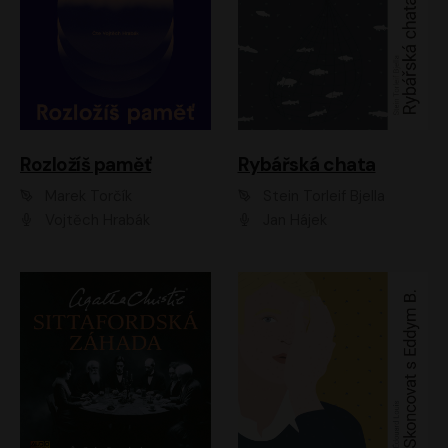
Rozložíš paměť
Rybářská chata
Marek Torčík
Stein Torleif Bjella
Vojtěch Hrabák
Jan Hájek