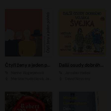
Čtyři ženy a jeden pohřeb
Další osudy dobrého vojáka Švejka
Narine Abgarjanová
Jaroslav Hašek
Martina Hudečková, Jaromír Meduna
David Novotný