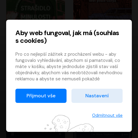
Aby web fungoval, jak má (souhlas
s cookies)
Strašidlo minulosti
Svět podle Garpa
Pro co nejlepší zážitek z procházení webu - aby
Jaroslav Velinský
John Irving
fungovalo vyhledávání, abychom si pamatovali, co
Libor Hruška
David Novotný
máte v košíku, abyste jednoduše zjistili stav vaší
objednávky, abychom vás neobtěžovali nevhodnou
reklamou a abyste se nemuseli pokaždé
přihlašovat.
Proto od vás potřebujeme souhlas se
Přijmout vše
Nastavení
zpracováním souborů cookies
, tj. malých souborů,
které se dočasně ukládají ve vašem prohlížeči.
Děkujeme, že nám ho dáte a pomůžete nám tak
Odmítnout vše
web zlepšovat.