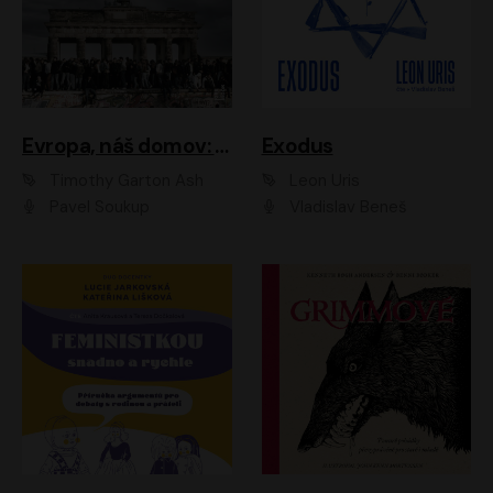
Evropa, náš domov: Od vylodění v Normandii po válku na Ukrajině
Exodus
Timothy Garton Ash
Leon Uris
Pavel Soukup
Vladislav Beneš