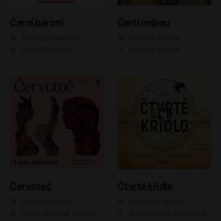
Černí baroni
Čerti nejsou
Miloslav Švandrlík
Zdeněk Svěrák
David Novotný
Zdeněk Svěrák
Červotoč
Čtvrté křídlo
Layla Martinez
Rebecca Yarros
Ivana Uhlířová, Helena Čermáková
Klára Oltová, Matouš Ruml