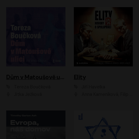
Dům v Matoušově ulici
Elity
Tereza Boučková
Jiří Havelka
Jitka Ježková
Anna Kameníková, Filip Březina, Jiří Lábus, Jiří Vyorálek, Klára Melíšková, Miloslav König, Miroslav Hanuš, Pavla Tomicová, Petr Lněnička, Richard Stanke, Taťjana Medveská, Václav Neužil, Vojtech Vondráček, Zdeněk Piškula