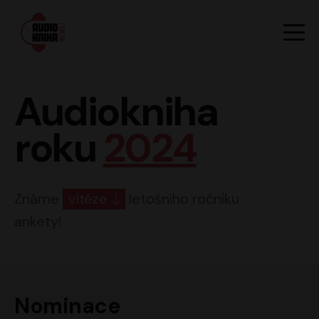
Hlavn
Men
Audiokniha roku
Audiokniha
roku
2024
Známe
vítěze
letošního ročníku
ankety!
Nominace