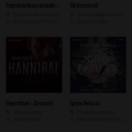
Feministkou snadno a rychle
Grimmové
Kateřina Lišková, Lucie Jarkovská
Kenneth Bøgh Andersen, Benni Bødker
Anita Krausová, Tereza Dočkalová
Ernesto Čekan
Hannibal - Zrození
Ignis fatuus
Thomas Harris
Petra Klabouchová
Jaroslav Plesl
Klára Suchá, Aleš Procházka