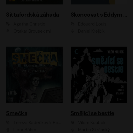
Sittafordská záhada
Skoncovat s Eddym B.
Agatha Christie
Édouard Louis
Otakar Brousek ml.
Daniel Krejčík
Smečka
Smějící se bestie
Tereza Kadečková, Petr Boček, Nelly Černohorská, Ondřej Kocáb, Ludmila Svozilová, Miroslav Pech, Karin Novotná, Jiří Sivok, Martin Štefko, Kateřina Malec Houfková, Tomáš Marton, Madla Pospíšilová Karasová, Michal Březina, Veronika Fiedlerová, Lukáš Vavrečka, Přemysl Krejčík, Mort Castle
Vilém Koubek
Libor Böhm
Martin Stránský