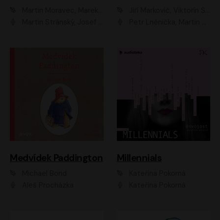
Martin Moravec, Marek Dvořák
Jiří Markovič, Viktorín Šulc
Martin Stránský, Josef Pejchal, Petra Bučková
Petr Lněnička, Martin Zahálka, Barbara Lukešová, Michal Zelenka
Medvídek Paddington
Millennials
Michael Bond
Kateřina Pokorná
Aleš Procházka
Kateřina Pokorná