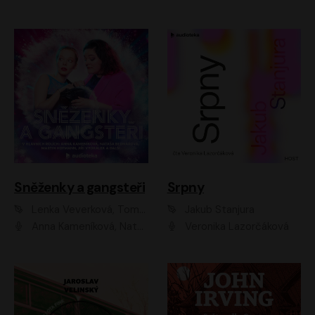
Sněženky a gangsteři
Srpny
Lenka Veverková, Tomáš Dianiška
Jakub Stanjura
Anna Kameníková, Nataša Bednářová, Tereza Hof, Taťjana Medvecká, Zuzana Slavíková, Šimon Krupa, Robert Mikluš, Jiří Vyorálek, Kryštof Hádek, Martin Hofmann, Martin Hruška
Veronika Lazorčáková