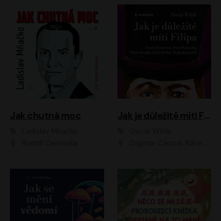
Jak chutná moc
Jak je důležité míti Filipa
Ladislav Mňačko
Oscar Wilde
Rudolf Červenka
Dagmar Čárová, Klára Suchá, Martin Hruška, Otakar Brousek ml., Pavel Neškudla, Radek Hoppe, Šárka Krausová, Vanda Hybnerová, Viktor Dvořák