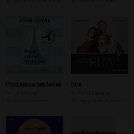
Igor Bareš, David Švehlík
Miroslav Táborský
Před sebou neutečeš
Rita
John Boyne
Marta Buchaca
Vlasta Peterková
Jakub Žáček, Martha Issová