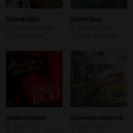
Poslední léto
Pozdní život
Dorota Ambrožová
Bernhard Schlink
Anežka Šťastná
Otakar Brousek ml.
Pražský hřbitov
Průvodce světem dinosaurů aneb Nová cesta do pravěku
Umberto Eco
Vladimír Socha