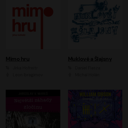
Muklové a Šlajsny
Mimo hru
Daniel Flasza
Jirka Hofreitr
Michal Holán
Leon Ibragimov