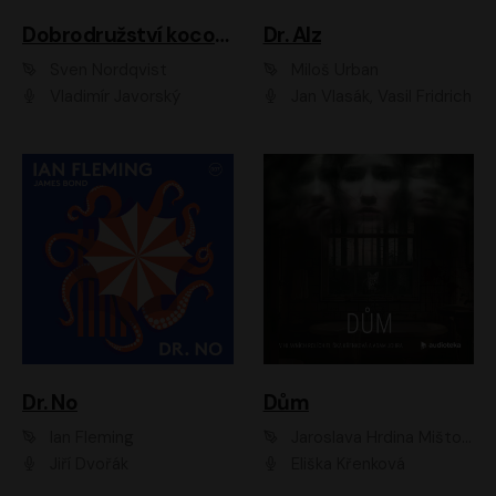
Dobrodružství kocoura Fiškuse a dědy Pettsona 1
Dr. Alz
Sven Nordqvist
Miloš Urban
Vladimír Javorský
Jan Vlasák, Vasil Fridrich
Dr. No
Dům
Ian Fleming
Jaroslava Hrdina Mištová
Jiří Dvořák
Eliška Křenková