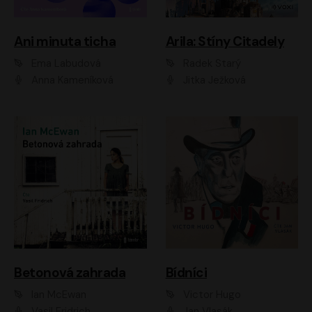
Ani minuta ticha
Arila: Stíny Citadely
Ema Labudová
Radek Starý
Anna Kameníková
Jitka Ježková
Betonová zahrada
Bídníci
Ian McEwan
Victor Hugo
Vasil Fridrich
Jan Vlasák