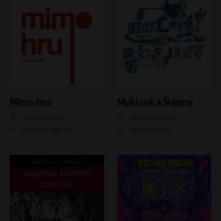
Muklové a Šlajsny
Mimo hru
Daniel Flasza
Jirka Hofreitr
Michal Holán
Leon Ibragimov