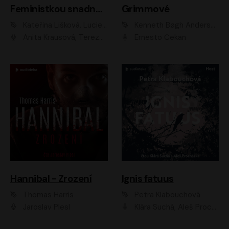
Feministkou snadno a rychle
Grimmové
Kateřina Lišková, Lucie Jarkovská
Kenneth Bøgh Andersen, Benni Bødker
Anita Krausová, Tereza Dočkalová
Ernesto Čekan
Hannibal - Zrození
Ignis fatuus
Thomas Harris
Petra Klabouchová
Jaroslav Plesl
Klára Suchá, Aleš Procházka