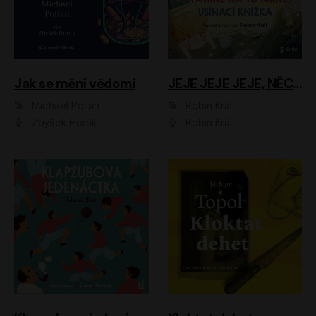
Jak se mění vědomí
JEJE JEJE JEJE, NĚCO SE MI DĚJE + PROBOUZECÍ KNÍŽKA + OPATRNĚ NA TO MRNĚ + USÍNACÍ KNÍŽKA
Michael Pollan
Robin Král
Zbyšek Horák
Robin Král