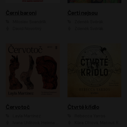
Černí baroni
Čerti nejsou
Miloslav Švandrlík
Zdeněk Svěrák
David Novotný
Zdeněk Svěrák
Červotoč
Čtvrté křídlo
Layla Martinez
Rebecca Yarros
Ivana Uhlířová, Helena Čermáková
Klára Oltová, Matouš Ruml