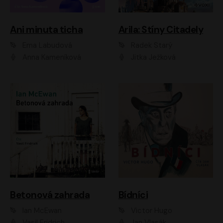
Ani minuta ticha
Arila: Stíny Citadely
Ema Labudová
Radek Starý
Anna Kameníková
Jitka Ježková
Betonová zahrada
Bídníci
Ian McEwan
Victor Hugo
Vasil Fridrich
Jan Vlasák