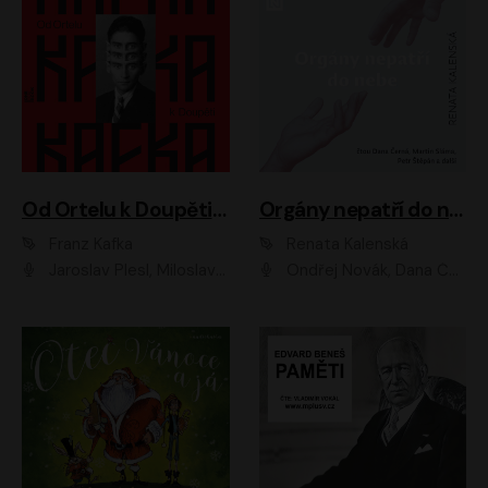
Od Ortelu k Doupěti – tucet Kafkových povídek
Orgány nepatří do nebe
Franz Kafka
Renata Kalenská
Jaroslav Plesl, Miloslav Mejzlík, David Novotný, Lukáš Hlavica, Jaromír Meduna, Václav Neužil, Otakar Brousek ml., Jan Holík, Václav Marhold
Ondřej Novák, Dana Černá, Martin Sláma, Petr Štěpán, Libor Hruška, Filip Jančík, Jakub Urbánek, Barbora Goldmannová, Karolína Zbořilová, Petra Šimberová, Richard Wágner, Klára Sochorová, Šárka Šildová, Zbyšek Horák, Anita Krausová