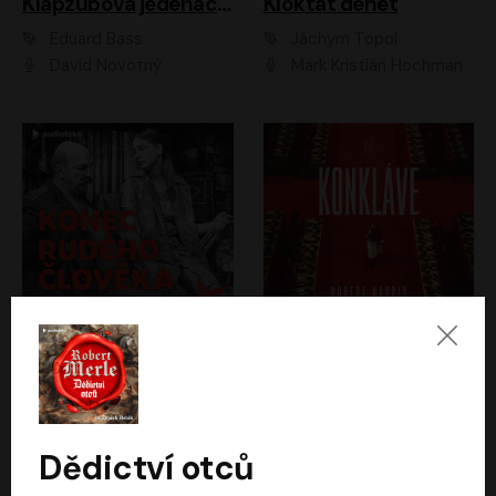
Klapzubova jedenáctka
Kloktat dehet
Eduard Bass
Jáchym Topol
David Novotný
Mark Kristián Hochman
Konec rudého člověka
Konkláve
Světlana Alexijevičová, Daniel Majling
Robert Harris
Jan Sklenář, Jan Staněk, Jan Vondráček, Johanna Tesařová, Klára Sedláčková Ottová, Magdalena Zimová, Marie Poulová, Martin Matejka, Miroslav Zavičár, Pavel Neškudla, Samuel Toman, Šimon Kučera, Štěpánka Fingerhutová, Tomáš Turek
Jan Kolařík
Dědictví otců