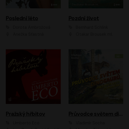
Poslední léto
Pozdní život
Dorota Ambrožová
Bernhard Schlink
Anežka Šťastná
Otakar Brousek ml.
Pražský hřbitov
Průvodce světem dinosaurů aneb Nová cesta do pravěku
Umberto Eco
Vladimír Socha