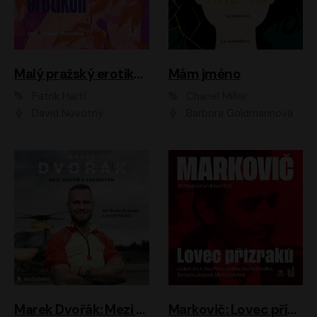
Malý pražský erotikon
Mám jméno
Patrik Hartl
Chanel Miller
David Novotný
Barbora Goldmannová
Marek Dvořák: Mezi nebem a pacientem
Markovič: Lovec přízraků