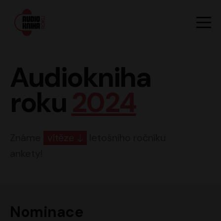
Hlavn
Men
Audiokniha roku
Audiokniha
roku
2024
Známe
vítěze
letošního ročníku
ankety!
Nominace