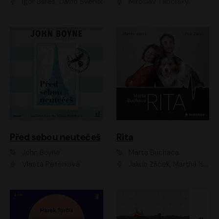
Igor Bareš, David Švehlík
Miroslav Táborský
Před sebou neutečeš
Rita
John Boyne
Marta Buchaca
Vlasta Peterková
Jakub Žáček, Martha Issová