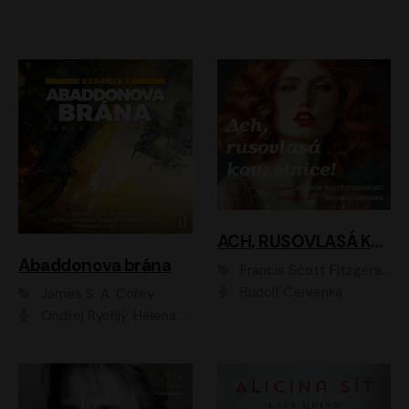
ACH, RUSOVLASÁ KOUZELNICE!
Abaddonova brána
Francis Scott Fitzgerald
Rudolf Červenka
James S. A. Corey
Ondřej Rychlý, Helena Dvořáková, Tereza Císařová, Jan Teplý, Jiří Vyorálek, Matěj Převrátil