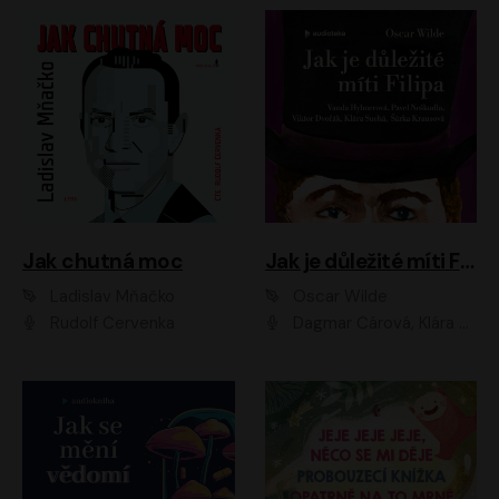
Jak chutná moc
Jak je důležité míti Filipa
Ladislav Mňačko
Oscar Wilde
Rudolf Červenka
Dagmar Čárová, Klára Suchá, Martin Hruška, Otakar Brousek ml., Pavel Neškudla, Radek Hoppe, Šárka Krausová, Vanda Hybnerová, Viktor Dvořák