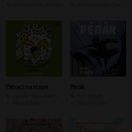
Lenny Trčková, Oldřich Kaiser
Jaromír Meduna, Otakar Brousek ml., Saša Rašilov
Pátrači na stopě
Pérák
Jaroslav Major, Alan Piskač
Petr Stančík
Matouš Ruml
David Novotný