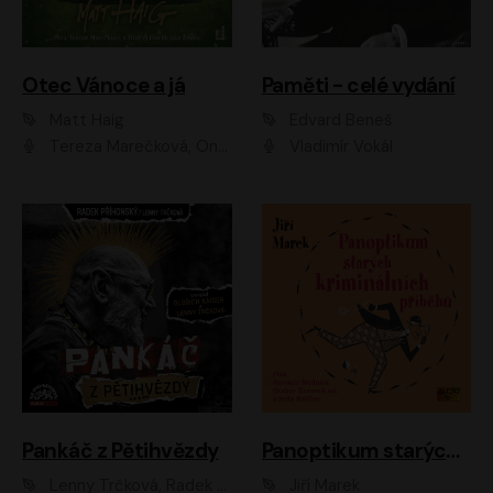
Otec Vánoce a já
Paměti - celé vydání
Matt Haig
Edvard Beneš
Tereza Marečková, Ondřej Endru Havlík
Vladimír Vokál
Pankáč z Pětihvězdy
Panoptikum starých kriminálních příběhů
Lenny Trčková, Radek Příhonský
Jiří Marek