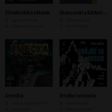
Sittafordská záhada
Skoncovat s Eddym B.
Agatha Christie
Édouard Louis
Otakar Brousek ml.
Daniel Krejčík
Smečka
Smějící se bestie
Tereza Kadečková, Petr Boček, Nelly Černohorská, Ondřej Kocáb, Ludmila Svozilová, Miroslav Pech, Karin Novotná, Jiří Sivok, Martin Štefko, Kateřina Malec Houfková, Tomáš Marton, Madla Pospíšilová Karasová, Michal Březina, Veronika Fiedlerová, Lukáš Vavrečka, Přemysl Krejčík, Mort Castle
Vilém Koubek
Libor Böhm
Martin Stránský