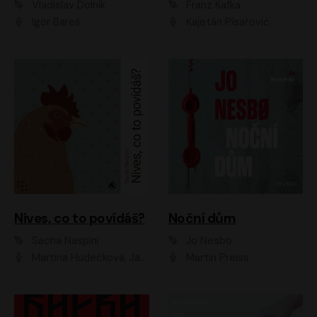
Vladislav Dolník
Franz Kafka
Igor Bareš
Kajetán Písařovic
Nives, co to povídáš?
Noční dům
Sacha Naspini
Jo Nesbo
Martina Hudečková, Jaromír Meduna, Zuzana Slavíková
Martin Preiss