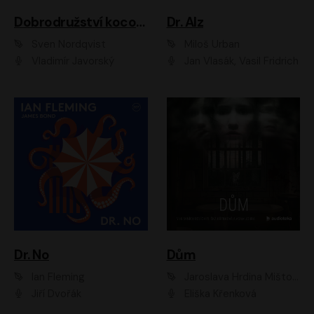
Dobrodružství kocoura Fiškuse a dědy Pettsona 1
Dr. Alz
Sven Nordqvist
Miloš Urban
Vladimír Javorský
Jan Vlasák, Vasil Fridrich
Dr. No
Dům
Ian Fleming
Jaroslava Hrdina Mištová
Jiří Dvořák
Eliška Křenková