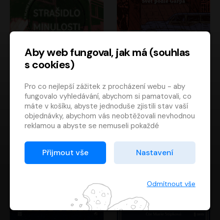
Aby web fungoval, jak má (souhlas
s cookies)
Strašidlo minulosti
Svět podle Garpa
Pro co nejlepší zážitek z procházení webu - aby
Jaroslav Velinský
John Irving
fungovalo vyhledávání, abychom si pamatovali, co
Libor Hruška
David Novotný
máte v košíku, abyste jednoduše zjistili stav vaší
objednávky, abychom vás neobtěžovali nevhodnou
reklamou a abyste se nemuseli pokaždé
přihlašovat.
Proto od vás potřebujeme souhlas se
Přijmout vše
Nastavení
zpracováním souborů cookies
, tj. malých souborů,
které se dočasně ukládají ve vašem prohlížeči.
Děkujeme, že nám ho dáte a pomůžete nám tak
Odmítnout vše
web zlepšovat.