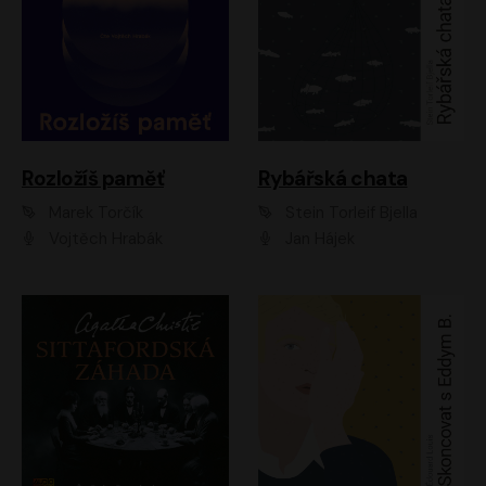
Rozložíš paměť
Rybářská chata
Marek Torčík
Stein Torleif Bjella
Vojtěch Hrabák
Jan Hájek