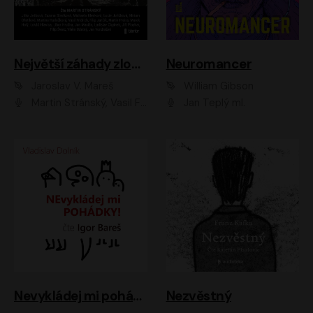
Největší záhady zločinu
Neuromancer
Jaroslav V. Mareš
William Gibson
Martin Stránský, Vasil Fridrich, Filip Jančík, Martin Preiss, Marek Holý, Lukáš Hlavica, Libor Hruška, Jan Maxián, Ladislav Cigánek, Jiří Ployhar, Filip Švarc, Vilém Udatný, Jan Vondráček, Jitka Ježková, Zuzana Slavíková, Michaela Klenková, Lucie Juřičková, Miriam Chytilová, Martina Hudečková
Jan Teplý ml.
Nevykládej mi pohádky
Nezvěstný