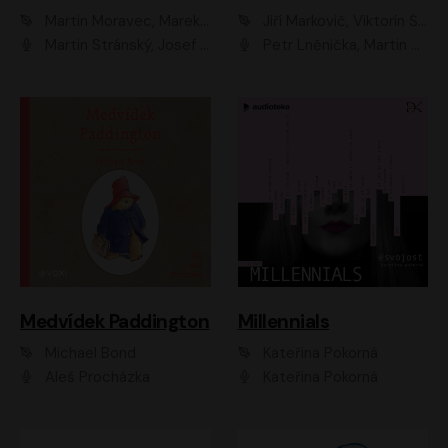
Martin Moravec, Marek Dvořák
Jiří Markovič, Viktorín Šulc
Martin Stránský, Josef Pejchal, Petra Bučková
Petr Lněnička, Martin Zahálka, Barbara Lukešová, Michal Zelenka
Medvídek Paddington
Millennials
Michael Bond
Kateřina Pokorná
Aleš Procházka
Kateřina Pokorná