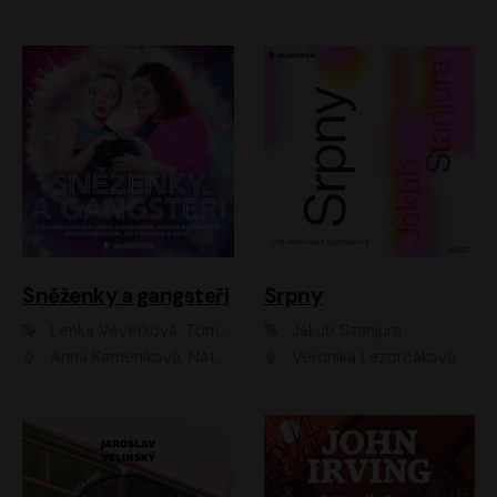
Sněženky a gangsteři
Srpny
Lenka Veverková, Tomáš Dianiška
Jakub Stanjura
Anna Kameníková, Nataša Bednářová, Tereza Hof, Taťjana Medvecká, Zuzana Slavíková, Šimon Krupa, Robert Mikluš, Jiří Vyorálek, Kryštof Hádek, Martin Hofmann, Martin Hruška
Veronika Lazorčáková