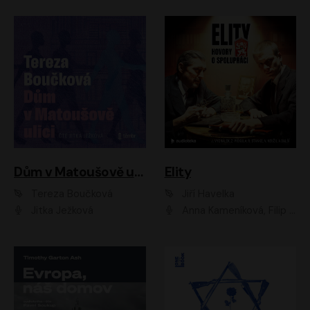
Dům v Matoušově ulici
Elity
Tereza Boučková
Jiří Havelka
Jitka Ježková
Anna Kameníková, Filip Březina, Jiří Lábus, Jiří Vyorálek, Klára Melíšková, Miloslav König, Miroslav Hanuš, Pavla Tomicová, Petr Lněnička, Richard Stanke, Taťjana Medveská, Václav Neužil, Vojtech Vondráček, Zdeněk Piškula