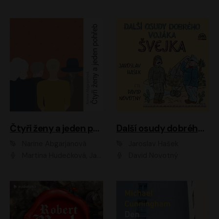
Čtyři ženy a jeden pohřeb
Další osudy dobrého vojáka Švejka
Narine Abgarjanová
Jaroslav Hašek
Martina Hudečková, Jaromír Meduna
David Novotný