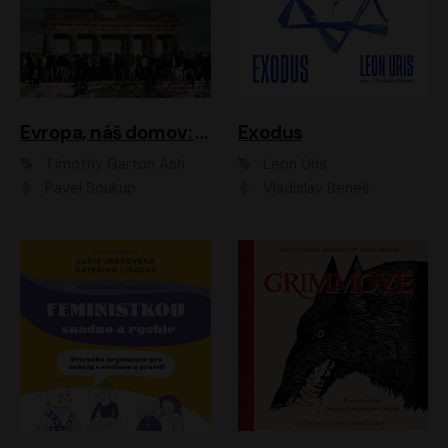
Evropa, náš domov: Od vylodění v Normandii po válku na Ukrajině
Exodus
Timothy Garton Ash
Leon Uris
Pavel Soukup
Vladislav Beneš