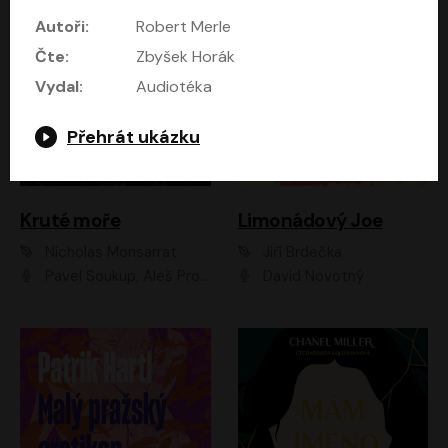
Autoři:
Robert Merle
Čte:
Zbyšek Horák
Vydal:
Audiotéka
Přehrát ukázku
Kruté moře
Limonádový Joe
Nicholas Monsarrat
Jiří Brdečka
Pavel Soukup, Aleš Procházka, David Novotný, Marek Holý, Martin Preiss, Jakub Saic, Petr Neskusil, David Matásek, Vasil Fridrich, Pavel Rímský, Zuzana Slavíková, Zbyšek Horák, Martin Zahálka, Luboš Ondráček, Amélie Vránová, Andrea Elsnerová, Anna Theimerová, Antonín Navrátil, Apolena Velsová, Bohdan Tůma, Filip Jančík, Filip Švarc, Jan Škvor, Jiří Köhler, Kateřina Peřinová, Kristýna Nebeská, Kristýna Skružná, Ladislav Cigánek, Libor Terš, Lucie Timíková, Martin Hruška, Martin Stránský, Michal Holán, Michal Jagelka, Milada Vaňkátová, Oldřich Hajlich, Pavel Dytrt, Petr Burian, Petr Gelnar, Radek Hoppe, Radek Škvor, Radovan Vaculík, Richard Fiala, Robert Hájek, Robin Pařík, Roman Hajlich, Roman Říčař, Svatopluk Schuller, Terezie Taberyová, Valentina Vránová, Vojtěch hájek, Zuzana Kajnarová Říčařová
David Novotný