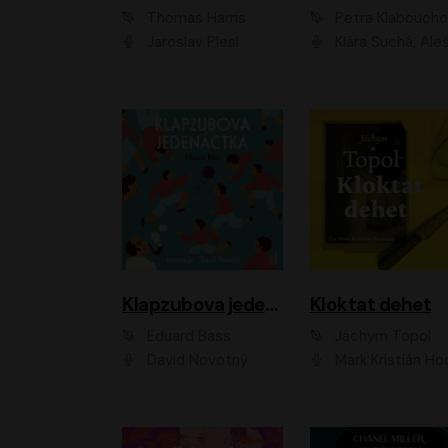
Thomas Harris
Petra Klabouch
Jaroslav Plesl
Klára Suchá, Aleš Procház
Klapzubova jedenáctka
Kloktat dehet
Eduard Bass
Jáchym Topol
David Novotný
Mark Kristián Hoch