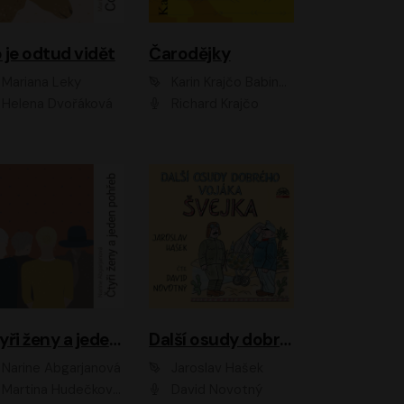
 je odtud vidět
Čarodějky
Mariana Leky
Karin Krajčo Babinská
Helena Dvořáková
Richard Krajčo
Čtyři ženy a jeden pohřeb
Další osudy dobrého vojáka Švejka
Narine Abgarjanová
Jaroslav Hašek
Martina Hudečková, Jaromír Meduna
David Novotný