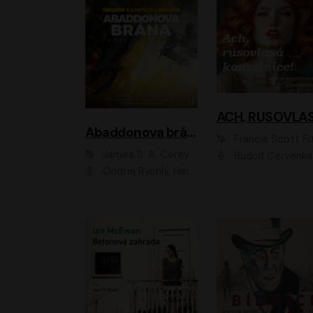
Abaddonova brána
Francis Scott Fitzger
James S. A. Corey
Rudolf Červenka
Ondřej Rychlý, Helena Dvořáková, Tereza Císařová, Jan Teplý, Jiří Vyorálek, Matěj Převrátil