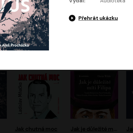
Vydal:
Audiotéka
Přehrát ukázku
Evropa, náš domov: Od vylodění v Normandii po válku na Ukrajině
Exodus
Timothy Garton Ash
Leon Uris
ráček, Zdeněk Piškula
Pavel Soukup
Vladislav Beneš
Jak chutná moc
Jak je důležité míti Filipa