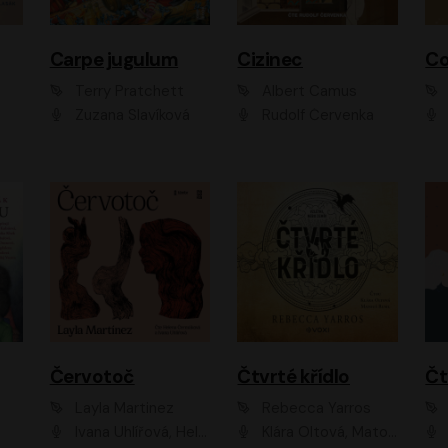
Carpe jugulum
Cizinec
Co
Terry Pratchett
Albert Camus
Zuzana Slavíková
Rudolf Červenka
Červotoč
Čtvrté křídlo
Layla Martinez
Rebecca Yarros
Ivana Uhlířová, Helena Čermáková
Klára Oltová, Matouš Ruml