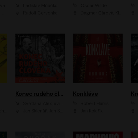
ová
Ladislav Mňačko
Oscar Wilde
ka
Rudolf Červenka
Dagmar Čárová, Klára Suchá, Martin Hruška, Otakar Brousek ml., Pavel Neškudla, Radek Hoppe, Šárka Krausová, Vanda Hybnerová, Viktor Dvořák
Konec rudého člověka
Konkláve
Kr
Světlana Alexijevičová, Daniel Majling
Robert Harris
man
Jan Sklenář, Jan Staněk, Jan Vondráček, Johanna Tesařová, Klára Sedláčková Ottová, Magdalena Zimová, Marie Poulová, Martin Matejka, Miroslav Zavičár, Pavel Neškudla, Samuel Toman, Šimon Kučera, Štěpánka Fingerhutová, Tomáš Turek
Jan Kolařík
Pavel Souk