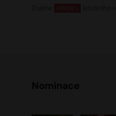
Známe
vítěze
letošního r
Nominace