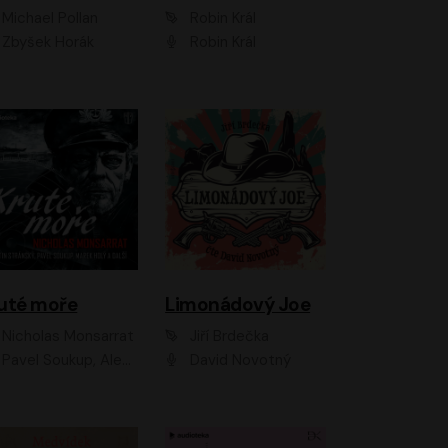
Michael Pollan
Robin Král
Zbyšek Horák
Robin Král
uté moře
Limonádový Joe
Nicholas Monsarrat
Jiří Brdečka
up, Aleš Procházka, David Novotný, Marek Holý, Martin Preiss, Jakub Saic, Petr Neskusil, David Matásek, Vasil Fridrich, Pavel Rímský, Zuzana Slavíková, Zbyšek Horák, Martin Zahálka, Luboš Ondráček, Amélie Vránová, Andrea Elsnerová, Anna Theimerová, Antonín Navrátil, Apolena Velsová, Bohdan Tůma, Filip Jančík, Filip Švarc, Jan Škvor, Jiří Köhler, Kateřina Peřinová, Kristýna Nebeská, Kristýna Skružná, Ladislav Cigánek, Libor Terš, Lucie Timíková, Martin Hruška, Martin Stránský, Michal Holán, Michal Jagelka, Milada Vaňkátová, Oldřich Hajlich, Pavel Dytrt, Petr Burian, Petr Gelnar, Radek Hoppe, Radek Škvor, Radovan Vaculík, Richard Fiala, Robert Hájek, Robin Pařík, Roman Hajlich, Roman Říčař, Svatopluk Schuller, Terezie Taberyová, Valentina Vránová, Vojtěch hájek, Zuzana Kajnarová Říčařová
David Novotný