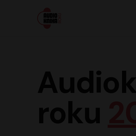
Audiokniha roku
Audiok
roku
2