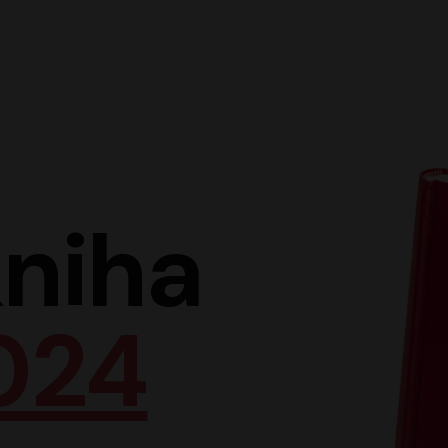
Hlav
niha
024