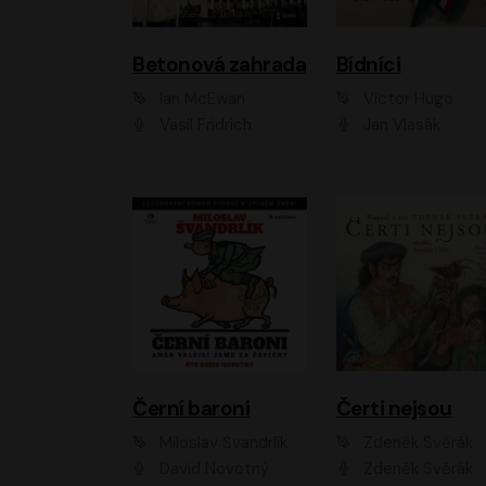
Betonová zahrada
Bídníci
Ian McEwan
Victor Hugo
Vasil Fridrich
Jan Vlasák
Černí baroni
Čerti nejsou
Miloslav Švandrlík
Zdeněk Svěrák
David Novotný
Zdeněk Svěrák