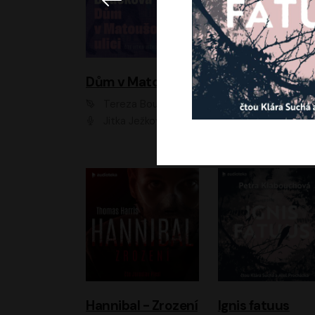
Dům v Matoušově ulici
Elity
Tereza Boučková
Jiří Havelka
Jitka Ježková
Anna Kameníková, Filip Březina, Jiří Lábus, Jiří Vyorálek, Klára Melíšková, Miloslav König, Miroslav Hanuš, Pavla Tomicová, Petr Lněnička, Richard Stanke, Taťjana Medveská, Václav Neužil, Vojtech Vond
Hannibal - Zrození
Ignis fatuus