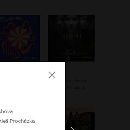
. No
Dům
Ian Fleming
Jaroslava Hrdina Mištová
Jiří Dvořák
Eliška Křenková
chová
Aleš Procházka