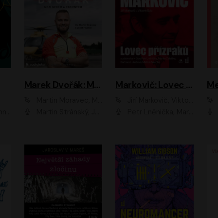
Marek Dvořák: Mezi nebem a pacientem
Markovič: Lovec přízraků
Martin Moravec, Marek Dvořák
Jiří Markovič, Viktorín Šulc
vá
Martin Stránský, Josef Pejchal, Petra Bučková
Petr Lněnička, Martin Zahálka, Barbara Lukešová, Michal Zelenka