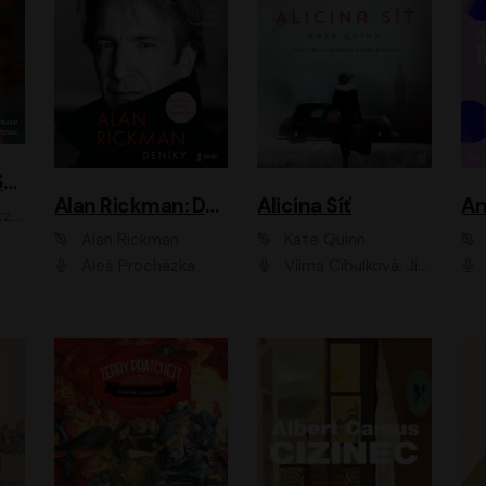
ACH, RUSOVLASÁ KOUZELNICE!
Alan Rickman: Deníky
Alicina Síť
An
ald
Alan Rickman
Kate Quinn
Aleš Procházka
Vilma Cibulková, Jitka Ježková