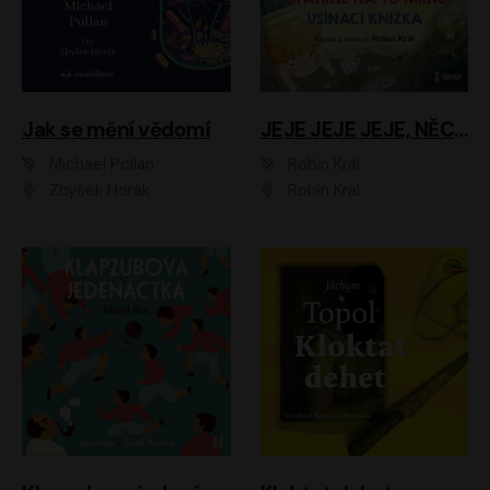
Jak se mění vědomí
JEJE JEJE JEJE, NĚCO SE MI DĚJE + PROBOUZECÍ KNÍŽKA + OPATRNĚ NA TO MRNĚ + USÍNACÍ KNÍŽKA
Michael Pollan
Robin Král
Zbyšek Horák
Robin Král