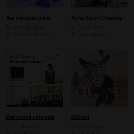
Ani minuta ticha
Arila: Stíny Citadely
Ema Labudová
Radek Starý
Anna Kameníková
Jitka Ježková
Betonová zahrada
Bídníci
Ian McEwan
Victor Hugo
Vasil Fridrich
Jan Vlasák