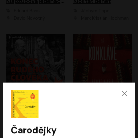
Klapzubova jedenáctka
Kloktat dehet
Eduard Bass
Jáchym Topol
David Novotný
Mark Kristián Hochman
Konec rudého člověka
Konkláve
Světlana Alexijevičová, Daniel Majling
Robert Harris
Jan Sklenář, Jan Staněk, Jan Vondráček, Johanna Tesařová, Klára Sedláčková Ottová, Magdalena Zimová, Marie Poulová, Martin Matejka, Miroslav Zavičár, Pavel Neškudla, Samuel Toman, Šimon Kučera, Štěpánka Fingerhutová, Tomáš Turek
Jan Kolařík
Čarodějky