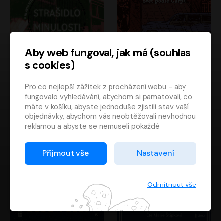
Aby web fungoval, jak má (souhlas
s cookies)
Strašidlo minulosti
Svět podle Garpa
Pro co nejlepší zážitek z procházení webu - aby
Jaroslav Velinský
John Irving
fungovalo vyhledávání, abychom si pamatovali, co
Libor Hruška
David Novotný
máte v košíku, abyste jednoduše zjistili stav vaší
objednávky, abychom vás neobtěžovali nevhodnou
reklamou a abyste se nemuseli pokaždé
přihlašovat.
Proto od vás potřebujeme souhlas se
Přijmout vše
Nastavení
zpracováním souborů cookies
, tj. malých souborů,
které se dočasně ukládají ve vašem prohlížeči.
Děkujeme, že nám ho dáte a pomůžete nám tak
Odmítnout vše
web zlepšovat.