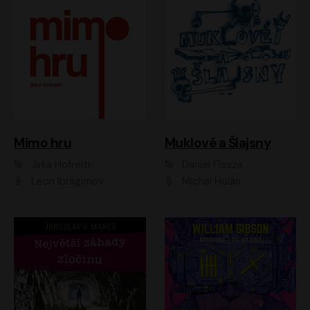
Muklové a Šlajsny
Mimo hru
Daniel Flasza
Jirka Hofreitr
Michal Holán
Leon Ibragimov