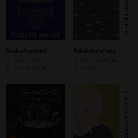
Rozložíš paměť
Rybářská chata
Marek Torčík
Stein Torleif Bjella
Vojtěch Hrabák
Jan Hájek