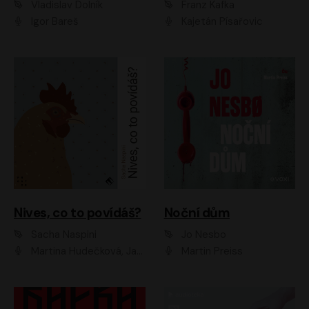
Vladislav Dolník
Franz Kafka
Igor Bareš
Kajetán Písařovic
Nives, co to povídáš?
Noční dům
Sacha Naspini
Jo Nesbo
Martina Hudečková, Jaromír Meduna, Zuzana Slavíková
Martin Preiss