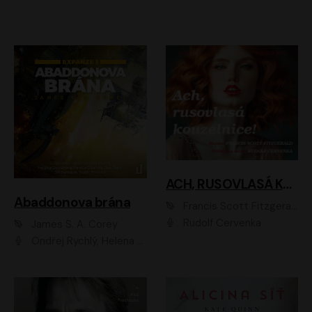
ACH, RUSOVLASÁ KOUZELNICE!
Abaddonova brána
Francis Scott Fitzgerald
Rudolf Červenka
James S. A. Corey
Ondřej Rychlý, Helena Dvořáková, Tereza Císařová, Jan Teplý, Jiří Vyorálek, Matěj Převrátil