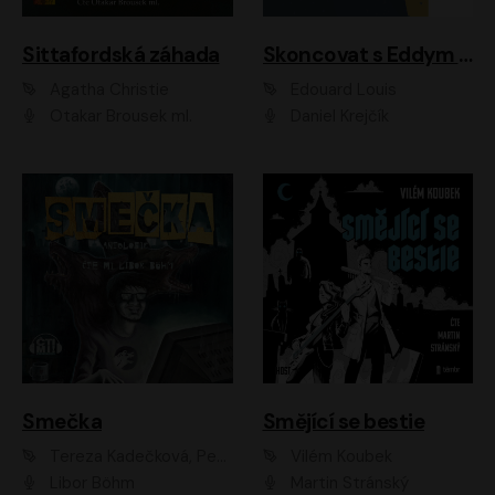
Sittafordská záhada
Skoncovat s Eddym B.
Agatha Christie
Édouard Louis
Otakar Brousek ml.
Daniel Krejčík
Smečka
Smějící se bestie
Tereza Kadečková, Petr Boček, Nelly Černohorská, Ondřej Kocáb, Ludmila Svozilová, Miroslav Pech, Karin Novotná, Jiří Sivok, Martin Štefko, Kateřina Malec Houfková, Tomáš Marton, Madla Pospíšilová Karasová, Michal Březina, Veronika Fiedlerová, Lukáš Vavrečka, Přemysl Krejčík, Mort Castle
Vilém Koubek
Libor Böhm
Martin Stránský