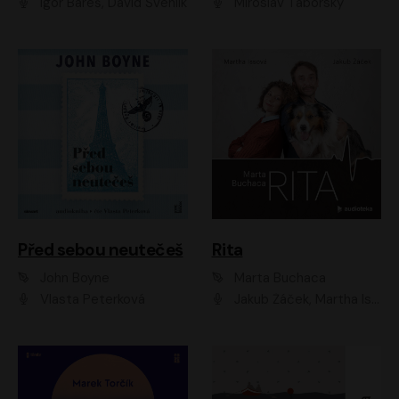
Igor Bareš, David Švehlík
Miroslav Táborský
Před sebou neutečeš
Rita
John Boyne
Marta Buchaca
Vlasta Peterková
Jakub Žáček, Martha Issová