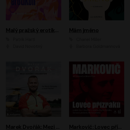
Malý pražský erotikon
Mám jméno
Patrik Hartl
Chanel Miller
David Novotný
Barbora Goldmannová
Marek Dvořák: Mezi nebem a pacientem
Markovič: Lovec přízraků