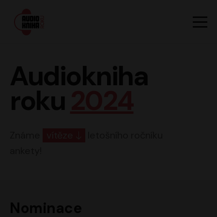
Hlavn
Men
Audiokniha roku
Audiokniha
roku
2024
Známe
vítěze
letošního ročníku
ankety!
Nominace