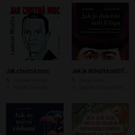
Jak chutná moc
Jak je důležité míti Filipa
Ladislav Mňačko
Oscar Wilde
Rudolf Červenka
Dagmar Čárová, Klára Suchá, Martin Hruška, Otakar Brousek ml., Pavel Neškudla, Radek Hoppe, Šárka Krausová, Vanda Hybnerová, Viktor Dvořák