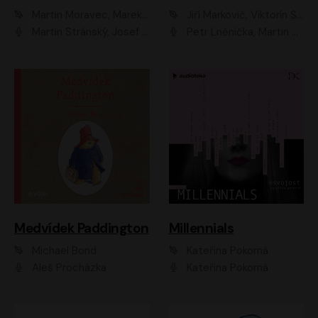
Martin Moravec, Marek Dvořák
Jiří Markovič, Viktorín Šulc
Martin Stránský, Josef Pejchal, Petra Bučková
Petr Lněnička, Martin Zahálka, Barbara Lukešová, Michal Zelenka
Medvídek Paddington
Millennials
Michael Bond
Kateřina Pokorná
Aleš Procházka
Kateřina Pokorná