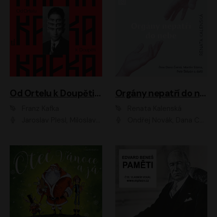
Od Ortelu k Doupěti – tucet Kafkových povídek
Orgány nepatří do nebe
Franz Kafka
Renata Kalenská
Jaroslav Plesl, Miloslav Mejzlík, David Novotný, Lukáš Hlavica, Jaromír Meduna, Václav Neužil, Otakar Brousek ml., Jan Holík, Václav Marhold
Ondřej Novák, Dana Černá, Martin Sláma, Petr Štěpán, Libor Hruška, Filip Jančík, Jakub Urbánek, Barbora Goldmannová, Karolína Zbořilová, Petra Šimberová, Richard Wágner, Klára Sochorová, Šárka Šildová, Zbyšek Horák, Anita Krausová