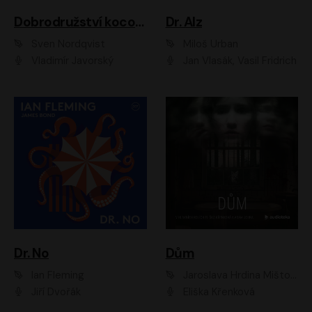
Dobrodružství kocoura Fiškuse a dědy Pettsona 1
Dr. Alz
Sven Nordqvist
Miloš Urban
Vladimír Javorský
Jan Vlasák, Vasil Fridrich
Dr. No
Dům
Ian Fleming
Jaroslava Hrdina Mištová
Jiří Dvořák
Eliška Křenková