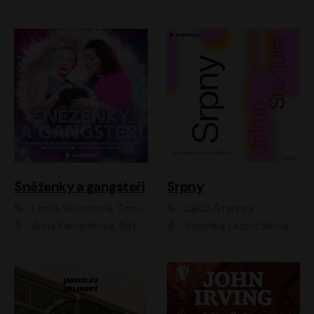
Sněženky a gangsteři
Srpny
Lenka Veverková, Tomáš Dianiška
Jakub Stanjura
Anna Kameníková, Nataša Bednářová, Tereza Hof, Taťjana Medvecká, Zuzana Slavíková, Šimon Krupa, Robert Mikluš, Jiří Vyorálek, Kryštof Hádek, Martin Hofmann, Martin Hruška
Veronika Lazorčáková