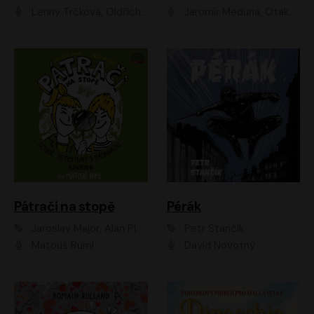
Lenny Trčková, Oldřich Kaiser
Jaromír Meduna, Otakar Brousek ml., Saša Rašilov
Pátrači na stopě
Pérák
Jaroslav Major, Alan Piskač
Petr Stančík
Matouš Ruml
David Novotný