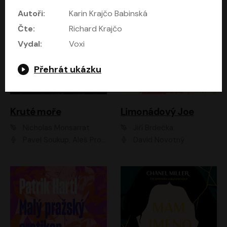
Autoři:
Karin Krajčo Babinská
Čte:
Richard Krajčo
Vydal:
Voxi
Přehrát ukázku
Kruté moře
Limonádový Joe
Nicholas Monsarrat
Jiří Brdečka
Pavel Soukup, Aleš Procházka, David Novotný, Marek Holý, Martin Preiss, Jakub Saic, Petr Neskusil, David Matásek, Vasil Fridrich, Pavel Rímský, Zuzana Slavíková, Zbyšek Horák, Martin Zahálka, Luboš Ondráček, Amélie Vránová, Andrea Elsnerová, Anna Theimerová, Antonín Navrátil, Apolena Velsová, Bohdan Tůma, Filip Jančík, Filip Švarc, Jan Škvor, Jiří Köhler, Kateřina Peřinová, Kristýna Nebeská, Kristýna Skružná, Ladislav Cigánek, Libor Terš, Lucie Timíková, Martin Hruška, Martin Stránský, Michal Holán, Michal Jagelka, Milada Vaňkátová, Oldřich Hajlich, Pavel Dytrt, Petr Burian, Petr Gelnar, Radek Hoppe, Radek Škvor, Radovan Vaculík, Richard Fiala, Robert Hájek, Robin Pařík, Roman Hajlich, Roman Říčař, Svatopluk Schuller, Terezie Taberyová, Valentina Vránová, Vojtěch hájek, Zuzana Kajnarová Říčařová
David Novotný