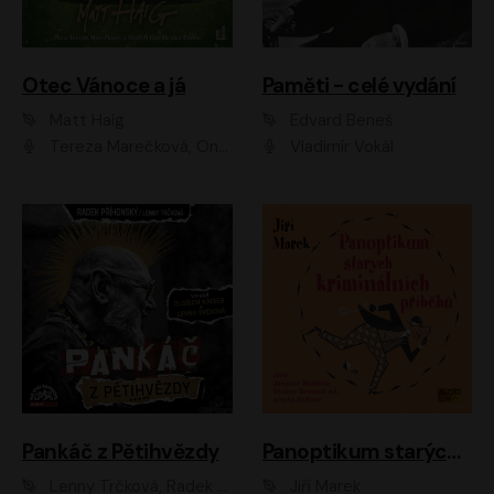
Otec Vánoce a já
Paměti - celé vydání
Matt Haig
Edvard Beneš
Tereza Marečková, Ondřej Endru Havlík
Vladimír Vokál
Pankáč z Pětihvězdy
Panoptikum starých kriminálních příběhů
Lenny Trčková, Radek Příhonský
Jiří Marek