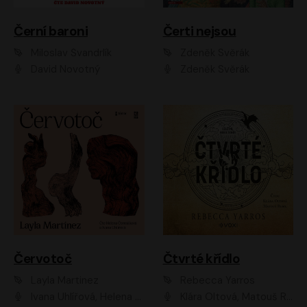
Černí baroni
Čerti nejsou
Miloslav Švandrlík
Zdeněk Svěrák
David Novotný
Zdeněk Svěrák
Červotoč
Čtvrté křídlo
Layla Martinez
Rebecca Yarros
Ivana Uhlířová, Helena Čermáková
Klára Oltová, Matouš Ruml