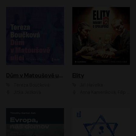
Dům v Matoušově ulici
Elity
Tereza Boučková
Jiří Havelka
Jitka Ježková
Anna Kameníková, Filip Březina, Jiří Lábus, Jiří Vyorálek, Klára Melíšková, Miloslav König, Miroslav Hanuš, Pavla Tomicová, Petr Lněnička, Richard Stanke, Taťjana Medveská, Václav Neužil, Vojtech Vondráček, Zdeněk Piškula