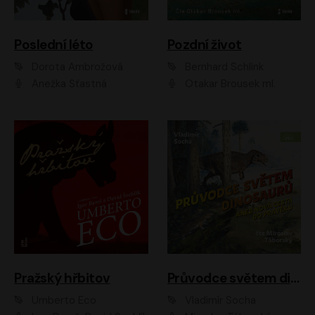
Poslední léto
Pozdní život
Dorota Ambrožová
Bernhard Schlink
Anežka Šťastná
Otakar Brousek ml.
Pražský hřbitov
Průvodce světem dinosaurů aneb Nová cesta do pravěku
Umberto Eco
Vladimír Socha