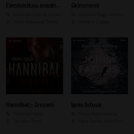
Feministkou snadno a rychle
Grimmové
Kateřina Lišková, Lucie Jarkovská
Kenneth Bøgh Andersen, Benni Bødker
Anita Krausová, Tereza Dočkalová
Ernesto Čekan
Hannibal - Zrození
Ignis fatuus
Thomas Harris
Petra Klabouchová
Jaroslav Plesl
Klára Suchá, Aleš Procházka