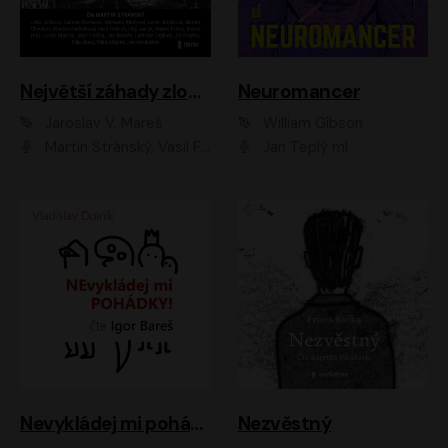
Největší záhady zločinu
Neuromancer
Jaroslav V. Mareš
William Gibson
Martin Stránský, Vasil Fridrich, Filip Jančík, Martin Preiss, Marek Holý, Lukáš Hlavica, Libor Hruška, Jan Maxián, Ladislav Cigánek, Jiří Ployhar, Filip Švarc, Vilém Udatný, Jan Vondráček, Jitka Ježková, Zuzana Slavíková, Michaela Klenková, Lucie Juřičková, Miriam Chytilová, Martina Hudečková
Jan Teplý ml.
Nevykládej mi pohádky
Nezvěstný