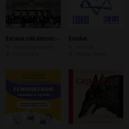
Evropa, náš domov: Od vylodění v Normandii po válku na Ukrajině
Exodus
Timothy Garton Ash
Leon Uris
Pavel Soukup
Vladislav Beneš