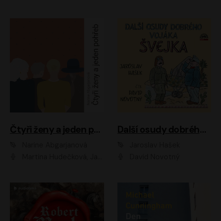
Čtyři ženy a jeden pohřeb
Další osudy dobrého vojáka Švejka
Narine Abgarjanová
Jaroslav Hašek
Martina Hudečková, Jaromír Meduna
David Novotný