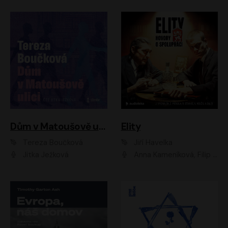
Dům v Matoušově ulici
Elity
Tereza Boučková
Jiří Havelka
Jitka Ježková
Anna Kameníková, Filip Březina, Jiří Lábus, Jiří Vyorálek, Klára Melíšková, Miloslav König, Miroslav Hanuš, Pavla Tomicová, Petr Lněnička, Richard Stanke, Taťjana Medveská, Václav Neužil, Vojtech Vondráček, Zdeněk Piškula