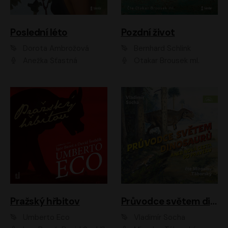
Poslední léto
Pozdní život
Dorota Ambrožová
Bernhard Schlink
Anežka Šťastná
Otakar Brousek ml.
Pražský hřbitov
Průvodce světem dinosaurů aneb Nová cesta do pravěku
Umberto Eco
Vladimír Socha