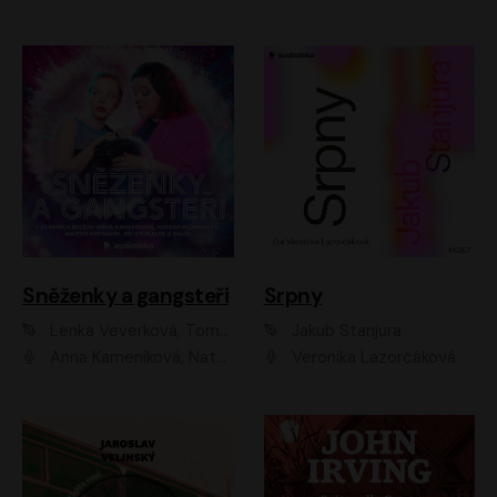
Sněženky a gangsteři
Srpny
Lenka Veverková, Tomáš Dianiška
Jakub Stanjura
Anna Kameníková, Nataša Bednářová, Tereza Hof, Taťjana Medvecká, Zuzana Slavíková, Šimon Krupa, Robert Mikluš, Jiří Vyorálek, Kryštof Hádek, Martin Hofmann, Martin Hruška
Veronika Lazorčáková