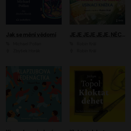
Jak se mění vědomí
JEJE JEJE JEJE, NĚCO SE MI DĚJE + PROBOUZECÍ KNÍŽKA + OPATRNĚ NA TO MRNĚ + USÍNACÍ KNÍŽKA
Michael Pollan
Robin Král
Zbyšek Horák
Robin Král