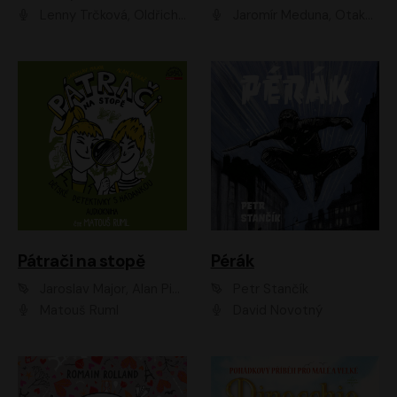
Lenny Trčková, Oldřich Kaiser
Jaromír Meduna, Otakar Brousek ml., Saša Rašilov
Pátrači na stopě
Pérák
Jaroslav Major, Alan Piskač
Petr Stančík
Matouš Ruml
David Novotný