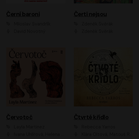
Černí baroni
Čerti nejsou
Miloslav Švandrlík
Zdeněk Svěrák
David Novotný
Zdeněk Svěrák
Červotoč
Čtvrté křídlo
Layla Martinez
Rebecca Yarros
Ivana Uhlířová, Helena Čermáková
Klára Oltová, Matouš Ruml