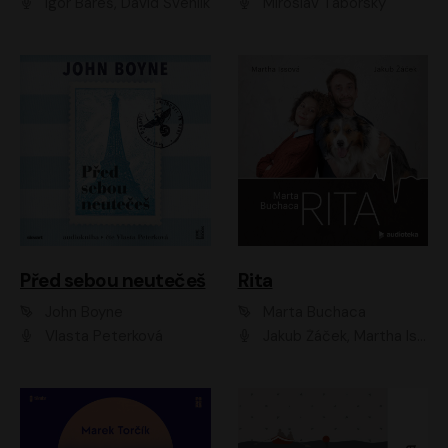
Igor Bareš, David Švehlík
Miroslav Táborský
Před sebou neutečeš
Rita
John Boyne
Marta Buchaca
Vlasta Peterková
Jakub Žáček, Martha Issová