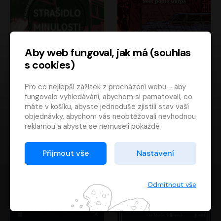
Aby web fungoval, jak má (souhlas
s cookies)
Strašidlo minulosti
Svět podle Garpa
Pro co nejlepší zážitek z procházení webu - aby
Jaroslav Velinský
John Irving
fungovalo vyhledávání, abychom si pamatovali, co
Libor Hruška
David Novotný
máte v košíku, abyste jednoduše zjistili stav vaší
objednávky, abychom vás neobtěžovali nevhodnou
reklamou a abyste se nemuseli pokaždé
přihlašovat.
Proto od vás potřebujeme souhlas se
Přijmout vše
Nastavení
zpracováním souborů cookies
, tj. malých souborů,
které se dočasně ukládají ve vašem prohlížeči.
Děkujeme, že nám ho dáte a pomůžete nám tak
Odmítnout vše
web zlepšovat.