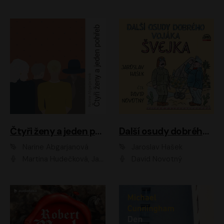
Čtyři ženy a jeden pohřeb
Další osudy dobrého vojáka Švejka
Narine Abgarjanová
Jaroslav Hašek
Martina Hudečková, Jaromír Meduna
David Novotný