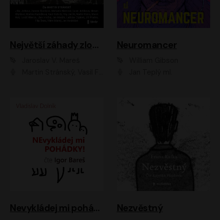
Největší záhady zločinu
Neuromancer
Jaroslav V. Mareš
William Gibson
Martin Stránský, Vasil Fridrich, Filip Jančík, Martin Preiss, Marek Holý, Lukáš Hlavica, Libor Hruška, Jan Maxián, Ladislav Cigánek, Jiří Ployhar, Filip Švarc, Vilém Udatný, Jan Vondráček, Jitka Ježková, Zuzana Slavíková, Michaela Klenková, Lucie Juřičková, Miriam Chytilová, Martina Hudečková
Jan Teplý ml.
Nevykládej mi pohádky
Nezvěstný