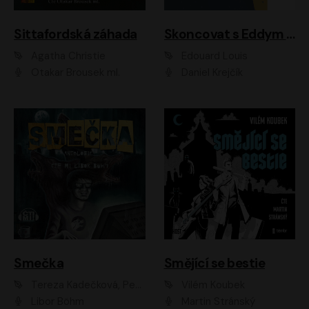
Sittafordská záhada
Skoncovat s Eddym B.
Agatha Christie
Édouard Louis
Otakar Brousek ml.
Daniel Krejčík
Smečka
Smějící se bestie
Tereza Kadečková, Petr Boček, Nelly Černohorská, Ondřej Kocáb, Ludmila Svozilová, Miroslav Pech, Karin Novotná, Jiří Sivok, Martin Štefko, Kateřina Malec Houfková, Tomáš Marton, Madla Pospíšilová Karasová, Michal Březina, Veronika Fiedlerová, Lukáš Vavrečka, Přemysl Krejčík, Mort Castle
Vilém Koubek
Libor Böhm
Martin Stránský