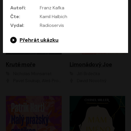
Autoři:
Franz Kafka
Čte:
Kamil Halbich
Vydal:
Radioservis
Přehrát ukázku
Kruté moře
Limonádový Joe
Nicholas Monsarrat
Jiří Brdečka
Pavel Soukup, Aleš Procházka, David Novotný, Marek Holý, Martin Preiss, Jakub Saic, Petr Neskusil, David Matásek, Vasil Fridrich, Pavel Rímský, Zuzana Slavíková, Zbyšek Horák, Martin Zahálka, Luboš Ondráček, Amélie Vránová, Andrea Elsnerová, Anna Theimerová, Antonín Navrátil, Apolena Velsová, Bohdan Tůma, Filip Jančík, Filip Švarc, Jan Škvor, Jiří Köhler, Kateřina Peřinová, Kristýna Nebeská, Kristýna Skružná, Ladislav Cigánek, Libor Terš, Lucie Timíková, Martin Hruška, Martin Stránský, Michal Holán, Michal Jagelka, Milada Vaňkátová, Oldřich Hajlich, Pavel Dytrt, Petr Burian, Petr Gelnar, Radek Hoppe, Radek Škvor, Radovan Vaculík, Richard Fiala, Robert Hájek, Robin Pařík, Roman Hajlich, Roman Říčař, Svatopluk Schuller, Terezie Taberyová, Valentina Vránová, Vojtěch hájek, Zuzana Kajnarová Říčařová
David Novotný