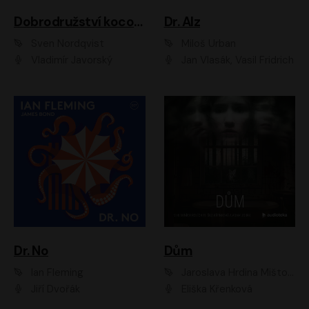
Dobrodružství kocoura Fiškuse a dědy Pettsona 1
Dr. Alz
Sven Nordqvist
Miloš Urban
Vladimír Javorský
Jan Vlasák, Vasil Fridrich
Dr. No
Dům
Ian Fleming
Jaroslava Hrdina Mištová
Jiří Dvořák
Eliška Křenková