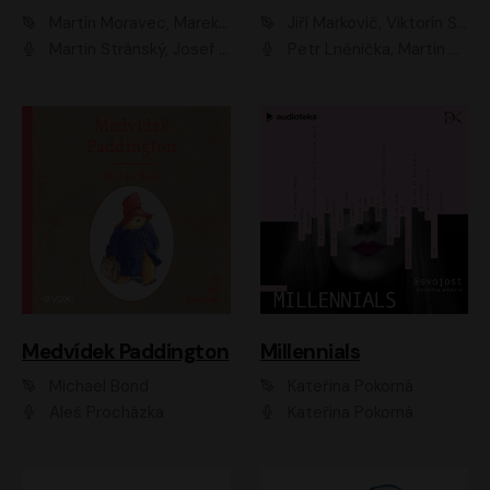
Martin Moravec, Marek Dvořák
Jiří Markovič, Viktorín Šulc
Martin Stránský, Josef Pejchal, Petra Bučková
Petr Lněnička, Martin Zahálka, Barbara Lukešová, Michal Zelenka
Medvídek Paddington
Millennials
Michael Bond
Kateřina Pokorná
Aleš Procházka
Kateřina Pokorná