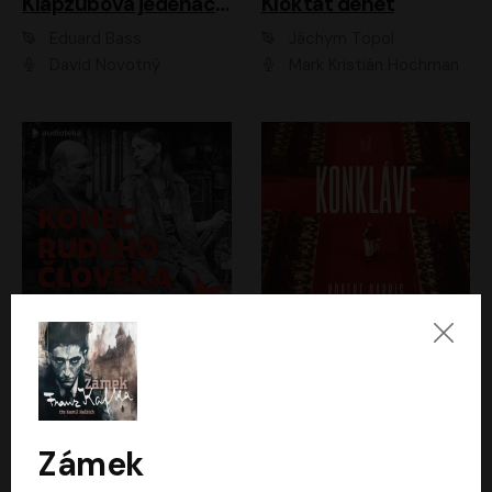
Klapzubova jedenáctka
Kloktat dehet
Eduard Bass
Jáchym Topol
David Novotný
Mark Kristián Hochman
Konec rudého člověka
Konkláve
Světlana Alexijevičová, Daniel Majling
Robert Harris
Jan Sklenář, Jan Staněk, Jan Vondráček, Johanna Tesařová, Klára Sedláčková Ottová, Magdalena Zimová, Marie Poulová, Martin Matejka, Miroslav Zavičár, Pavel Neškudla, Samuel Toman, Šimon Kučera, Štěpánka Fingerhutová, Tomáš Turek
Jan Kolařík
Zámek