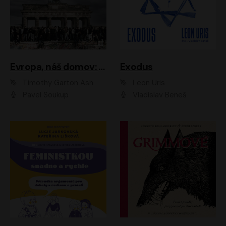
Evropa, náš domov: Od vylodění v Normandii po válku na Ukrajině
Exodus
Timothy Garton Ash
Leon Uris
Pavel Soukup
Vladislav Beneš