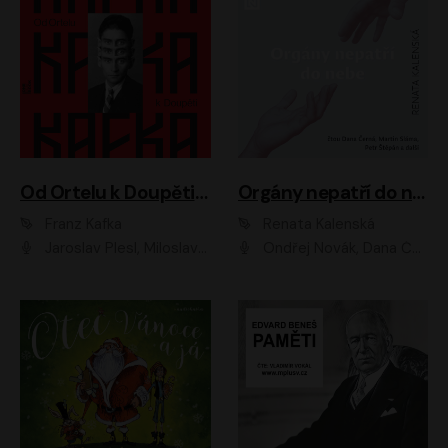
Od Ortelu k Doupěti – tucet Kafkových povídek
Orgány nepatří do nebe
Franz Kafka
Renata Kalenská
Jaroslav Plesl, Miloslav Mejzlík, David Novotný, Lukáš Hlavica, Jaromír Meduna, Václav Neužil, Otakar Brousek ml., Jan Holík, Václav Marhold
Ondřej Novák, Dana Černá, Martin Sláma, Petr Štěpán, Libor Hruška, Filip Jančík, Jakub Urbánek, Barbora Goldmannová, Karolína Zbořilová, Petra Šimberová, Richard Wágner, Klára Sochorová, Šárka Šildová, Zbyšek Horák, Anita Krausová