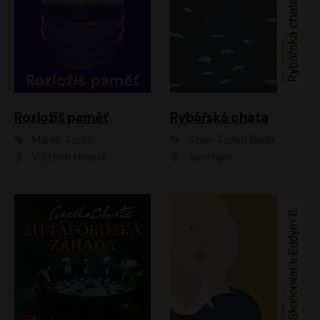
Rozložíš paměť
Rybářská chata
Marek Torčík
Stein Torleif Bjella
Vojtěch Hrabák
Jan Hájek