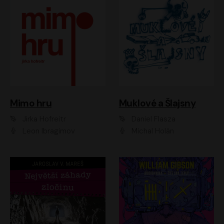
Muklové a Šlajsny
Mimo hru
Daniel Flasza
Jirka Hofreitr
Michal Holán
Leon Ibragimov