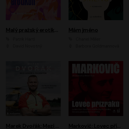
Malý pražský erotikon
Mám jméno
Patrik Hartl
Chanel Miller
David Novotný
Barbora Goldmannová
Marek Dvořák: Mezi nebem a pacientem
Markovič: Lovec přízraků