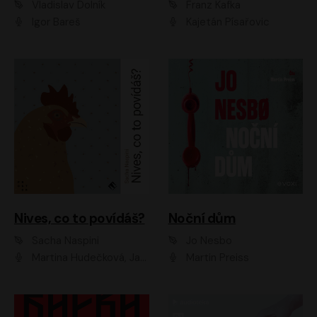
Vladislav Dolník
Franz Kafka
Igor Bareš
Kajetán Písařovic
Nives, co to povídáš?
Noční dům
Sacha Naspini
Jo Nesbo
Martina Hudečková, Jaromír Meduna, Zuzana Slavíková
Martin Preiss