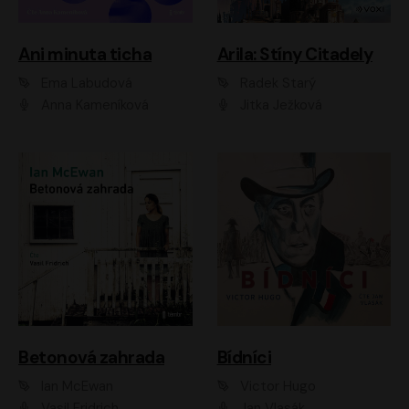
Ani minuta ticha
Arila: Stíny Citadely
Ema Labudová
Radek Starý
Anna Kameníková
Jitka Ježková
Betonová zahrada
Bídníci
Ian McEwan
Victor Hugo
Vasil Fridrich
Jan Vlasák