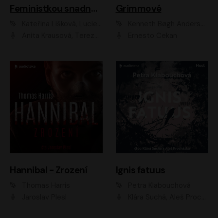
Feministkou snadno a rychle
Grimmové
Kateřina Lišková, Lucie Jarkovská
Kenneth Bøgh Andersen, Benni Bødker
Anita Krausová, Tereza Dočkalová
Ernesto Čekan
Hannibal - Zrození
Ignis fatuus
Thomas Harris
Petra Klabouchová
Jaroslav Plesl
Klára Suchá, Aleš Procházka