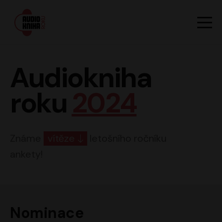
Hlavn
Men
Audiokniha roku
Audiokniha
roku
2024
Známe
vítěze
letošního ročníku
ankety!
Nominace