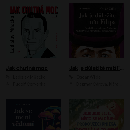
Jak chutná moc
Jak je důležité míti Filipa
Ladislav Mňačko
Oscar Wilde
Rudolf Červenka
Dagmar Čárová, Klára Suchá, Martin Hruška, Otakar Brousek ml., Pavel Neškudla, Radek Hoppe, Šárka Krausová, Vanda Hybnerová, Viktor Dvořák