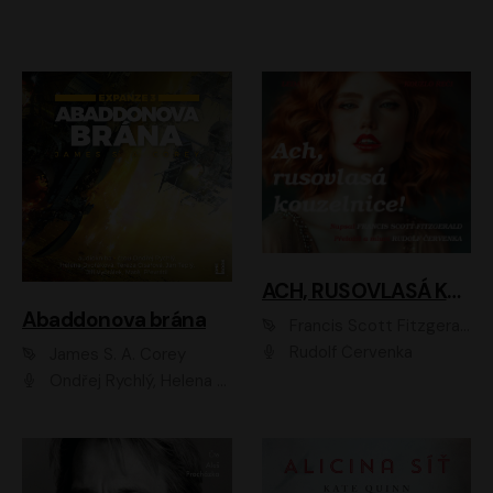
ACH, RUSOVLASÁ KOUZELNICE!
Abaddonova brána
Francis Scott Fitzgerald
Rudolf Červenka
James S. A. Corey
Ondřej Rychlý, Helena Dvořáková, Tereza Císařová, Jan Teplý, Jiří Vyorálek, Matěj Převrátil