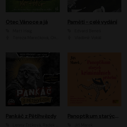
Otec Vánoce a já
Paměti - celé vydání
Matt Haig
Edvard Beneš
Tereza Marečková, Ondřej Endru Havlík
Vladimír Vokál
Pankáč z Pětihvězdy
Panoptikum starých kriminálních příběhů
Lenny Trčková, Radek Příhonský
Jiří Marek