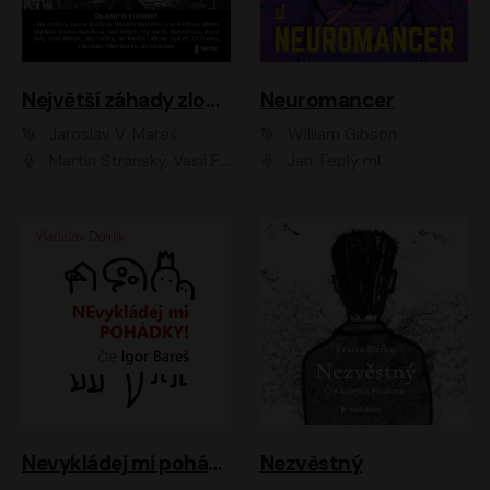
Největší záhady zločinu
Neuromancer
Jaroslav V. Mareš
William Gibson
Martin Stránský, Vasil Fridrich, Filip Jančík, Martin Preiss, Marek Holý, Lukáš Hlavica, Libor Hruška, Jan Maxián, Ladislav Cigánek, Jiří Ployhar, Filip Švarc, Vilém Udatný, Jan Vondráček, Jitka Ježková, Zuzana Slavíková, Michaela Klenková, Lucie Juřičková, Miriam Chytilová, Martina Hudečková
Jan Teplý ml.
Nevykládej mi pohádky
Nezvěstný