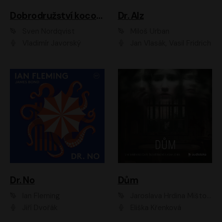
Dobrodružství kocoura Fiškuse a dědy Pettsona 1
Dr. Alz
Sven Nordqvist
Miloš Urban
Vladimír Javorský
Jan Vlasák, Vasil Fridrich
Dr. No
Dům
Ian Fleming
Jaroslava Hrdina Mištová
Jiří Dvořák
Eliška Křenková