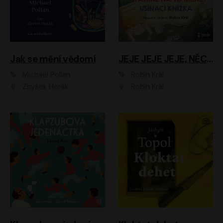
Jak se mění vědomí
JEJE JEJE JEJE, NĚCO SE MI DĚJE + PROBOUZECÍ KNÍŽKA + OPATRNĚ NA TO MRNĚ + USÍNACÍ KNÍŽKA
Michael Pollan
Robin Král
Zbyšek Horák
Robin Král