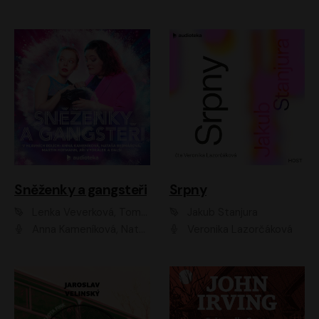
Sněženky a gangsteři
Srpny
Lenka Veverková, Tomáš Dianiška
Jakub Stanjura
Anna Kameníková, Nataša Bednářová, Tereza Hof, Taťjana Medvecká, Zuzana Slavíková, Šimon Krupa, Robert Mikluš, Jiří Vyorálek, Kryštof Hádek, Martin Hofmann, Martin Hruška
Veronika Lazorčáková