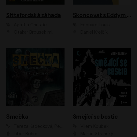
Sittafordská záhada
Skoncovat s Eddym B.
Agatha Christie
Édouard Louis
Otakar Brousek ml.
Daniel Krejčík
Smečka
Smějící se bestie
Tereza Kadečková, Petr Boček, Nelly Černohorská, Ondřej Kocáb, Ludmila Svozilová, Miroslav Pech, Karin Novotná, Jiří Sivok, Martin Štefko, Kateřina Malec Houfková, Tomáš Marton, Madla Pospíšilová Karasová, Michal Březina, Veronika Fiedlerová, Lukáš Vavrečka, Přemysl Krejčík, Mort Castle
Vilém Koubek
Libor Böhm
Martin Stránský