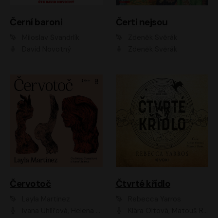
Černí baroni
Čerti nejsou
Miloslav Švandrlík
Zdeněk Svěrák
David Novotný
Zdeněk Svěrák
Červotoč
Čtvrté křídlo
Layla Martinez
Rebecca Yarros
Ivana Uhlířová, Helena Čermáková
Klára Oltová, Matouš Ruml