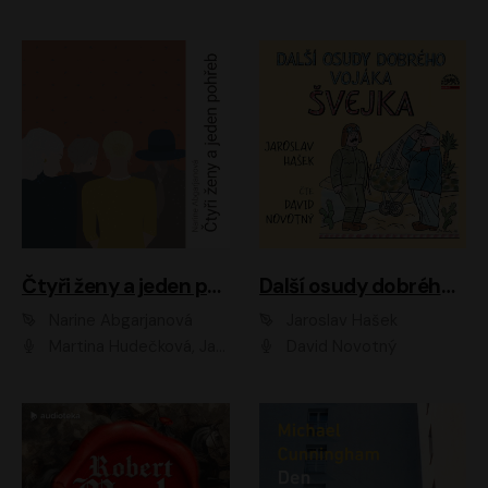
Čtyři ženy a jeden pohřeb
Další osudy dobrého vojáka Švejka
Narine Abgarjanová
Jaroslav Hašek
Martina Hudečková, Jaromír Meduna
David Novotný