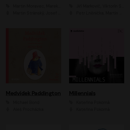
Martin Moravec, Marek Dvořák
Jiří Markovič, Viktorín Šulc
Martin Stránský, Josef Pejchal, Petra Bučková
Petr Lněnička, Martin Zahálka, Barbara Lukešová, Michal Zelenka
Medvídek Paddington
Millennials
Michael Bond
Kateřina Pokorná
Aleš Procházka
Kateřina Pokorná