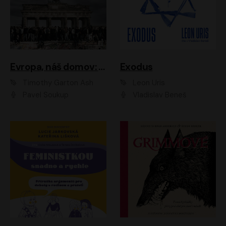
Evropa, náš domov: Od vylodění v Normandii po válku na Ukrajině
Exodus
Timothy Garton Ash
Leon Uris
Pavel Soukup
Vladislav Beneš