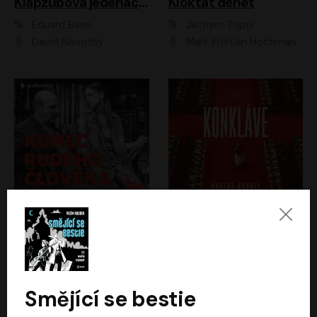
Klapzubova jedenáctka
Kloktat dehet
Eduard Bass
Jáchym Topol
David Novotný
Mark Kristián Hochman
Konec rudého člověka
Konkláve
Světlana Alexijevičová, Daniel Majling
Robert Harris
Jan Sklenář, Jan Staněk, Jan Vondráček, Johanna Tesařová, Klára Sedláčková Ottová, Magdalena Zimová, Marie Poulová, Martin Matejka, Miroslav Zavičár, Pavel Neškudla, Samuel Toman, Šimon Kučera, Štěpánka Fingerhutová, Tomáš Turek
Jan Kolařík
Smějící se bestie