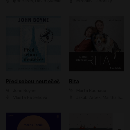
Igor Bareš, David Švehlík
Miroslav Táborský
Před sebou neutečeš
Rita
John Boyne
Marta Buchaca
Vlasta Peterková
Jakub Žáček, Martha Issová