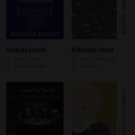
Rozložíš paměť
Rybářská chata
Marek Torčík
Stein Torleif Bjella
Vojtěch Hrabák
Jan Hájek