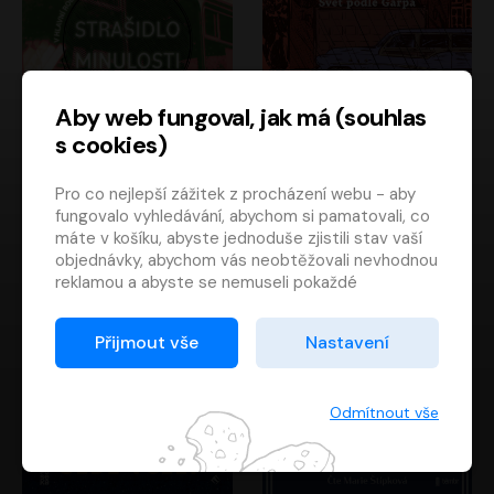
Aby web fungoval, jak má (souhlas
s cookies)
Strašidlo minulosti
Svět podle Garpa
Pro co nejlepší zážitek z procházení webu - aby
Jaroslav Velinský
John Irving
fungovalo vyhledávání, abychom si pamatovali, co
Libor Hruška
David Novotný
máte v košíku, abyste jednoduše zjistili stav vaší
objednávky, abychom vás neobtěžovali nevhodnou
reklamou a abyste se nemuseli pokaždé
přihlašovat.
Proto od vás potřebujeme souhlas se
Přijmout vše
Nastavení
zpracováním souborů cookies
, tj. malých souborů,
které se dočasně ukládají ve vašem prohlížeči.
Děkujeme, že nám ho dáte a pomůžete nám tak
Odmítnout vše
web zlepšovat.