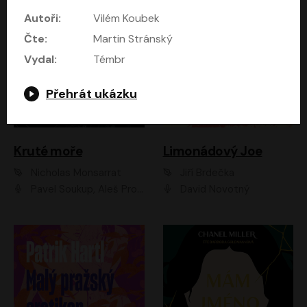
Autoři:
Vilém Koubek
Čte:
Martin Stránský
Vydal:
Témbr
Přehrát ukázku
Kruté moře
Limonádový Joe
Nicholas Monsarrat
Jiří Brdečka
Pavel Soukup, Aleš Procházka, David Novotný, Marek Holý, Martin Preiss, Jakub Saic, Petr Neskusil, David Matásek, Vasil Fridrich, Pavel Rímský, Zuzana Slavíková, Zbyšek Horák, Martin Zahálka, Luboš Ondráček, Amélie Vránová, Andrea Elsnerová, Anna Theimerová, Antonín Navrátil, Apolena Velsová, Bohdan Tůma, Filip Jančík, Filip Švarc, Jan Škvor, Jiří Köhler, Kateřina Peřinová, Kristýna Nebeská, Kristýna Skružná, Ladislav Cigánek, Libor Terš, Lucie Timíková, Martin Hruška, Martin Stránský, Michal Holán, Michal Jagelka, Milada Vaňkátová, Oldřich Hajlich, Pavel Dytrt, Petr Burian, Petr Gelnar, Radek Hoppe, Radek Škvor, Radovan Vaculík, Richard Fiala, Robert Hájek, Robin Pařík, Roman Hajlich, Roman Říčař, Svatopluk Schuller, Terezie Taberyová, Valentina Vránová, Vojtěch hájek, Zuzana Kajnarová Říčařová
David Novotný