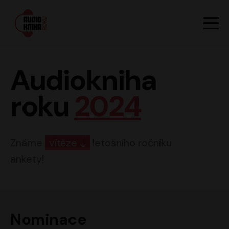
Hlavn
Men
Audiokniha roku
Audiokniha
roku
2024
Známe
vítěze
letošního ročníku
ankety!
Nominace