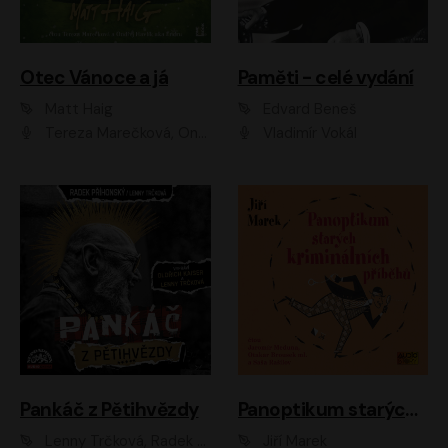
Otec Vánoce a já
Paměti - celé vydání
Matt Haig
Edvard Beneš
Tereza Marečková, Ondřej Endru Havlík
Vladimír Vokál
Pankáč z Pětihvězdy
Panoptikum starých kriminálních příběhů
Lenny Trčková, Radek Příhonský
Jiří Marek