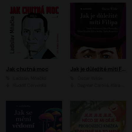
Jak chutná moc
Jak je důležité míti Filipa
Ladislav Mňačko
Oscar Wilde
Rudolf Červenka
Dagmar Čárová, Klára Suchá, Martin Hruška, Otakar Brousek ml., Pavel Neškudla, Radek Hoppe, Šárka Krausová, Vanda Hybnerová, Viktor Dvořák