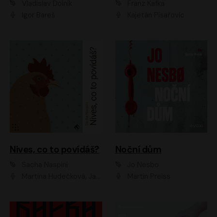
Vladislav Dolník
Franz Kafka
Igor Bareš
Kajetán Písařovic
Nives, co to povídáš?
Noční dům
Sacha Naspini
Jo Nesbo
Martina Hudečková, Jaromír Meduna, Zuzana Slavíková
Martin Preiss