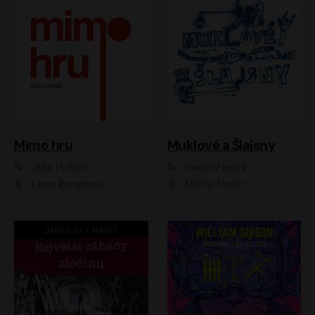
Muklové a Šlajsny
Mimo hru
Daniel Flasza
Jirka Hofreitr
Michal Holán
Leon Ibragimov