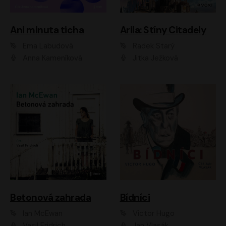
Ani minuta ticha
Arila: Stíny Citadely
Ema Labudová
Radek Starý
Anna Kameníková
Jitka Ježková
Betonová zahrada
Bídníci
Ian McEwan
Victor Hugo
Vasil Fridrich
Jan Vlasák