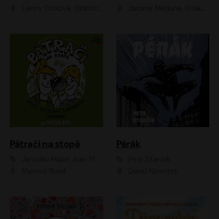
Lenny Trčková, Oldřich Kaiser
Jaromír Meduna, Otakar Brousek ml., Saša Rašilov
Pátrači na stopě
Pérák
Jaroslav Major, Alan Piskač
Petr Stančík
Matouš Ruml
David Novotný