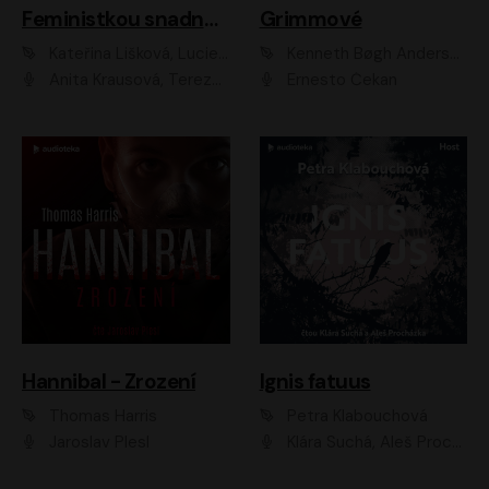
Feministkou snadno a rychle
Grimmové
Kateřina Lišková, Lucie Jarkovská
Kenneth Bøgh Andersen, Benni Bødker
Anita Krausová, Tereza Dočkalová
Ernesto Čekan
Hannibal - Zrození
Ignis fatuus
Thomas Harris
Petra Klabouchová
Jaroslav Plesl
Klára Suchá, Aleš Procházka