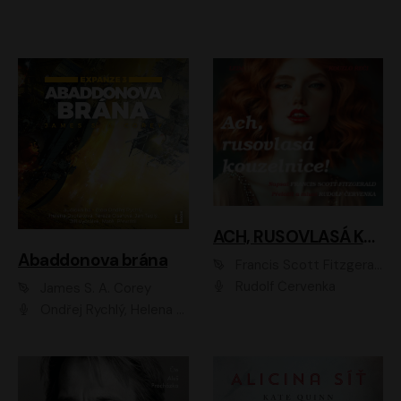
ACH, RUSOVLASÁ KOUZELNICE!
Abaddonova brána
Francis Scott Fitzgerald
Rudolf Červenka
James S. A. Corey
Ondřej Rychlý, Helena Dvořáková, Tereza Císařová, Jan Teplý, Jiří Vyorálek, Matěj Převrátil