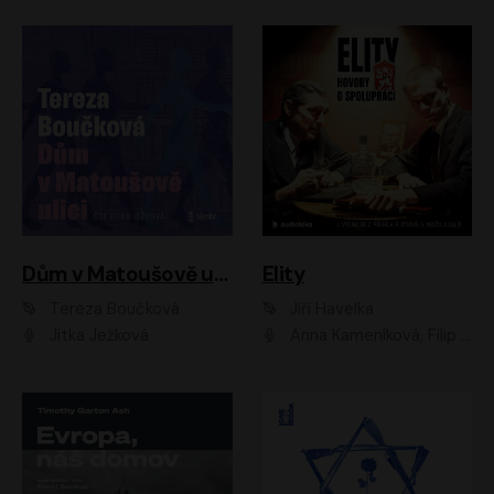
Dům v Matoušově ulici
Elity
Tereza Boučková
Jiří Havelka
Jitka Ježková
Anna Kameníková, Filip Březina, Jiří Lábus, Jiří Vyorálek, Klára Melíšková, Miloslav König, Miroslav Hanuš, Pavla Tomicová, Petr Lněnička, Richard Stanke, Taťjana Medveská, Václav Neužil, Vojtech Vondráček, Zdeněk Piškula