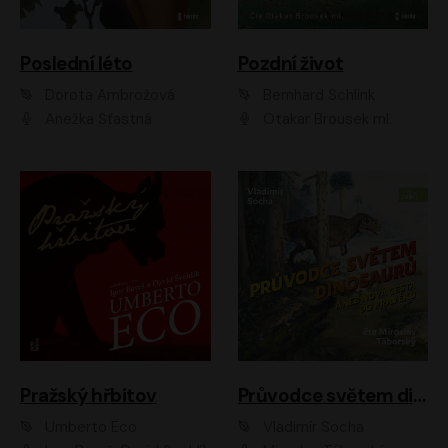
Poslední léto
Pozdní život
Dorota Ambrožová
Bernhard Schlink
Anežka Šťastná
Otakar Brousek ml.
Pražský hřbitov
Průvodce světem dinosaurů aneb Nová cesta do pravěku
Umberto Eco
Vladimír Socha