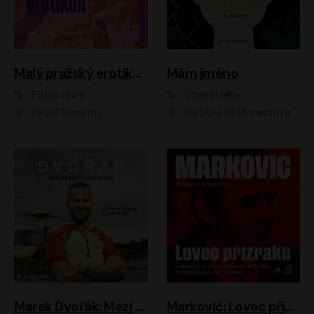
Malý pražský erotikon
Mám jméno
Patrik Hartl
Chanel Miller
David Novotný
Barbora Goldmannová
Marek Dvořák: Mezi nebem a pacientem
Markovič: Lovec přízraků