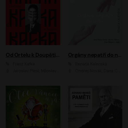
Od Ortelu k Doupěti – tucet Kafkových povídek
Orgány nepatří do nebe
Franz Kafka
Renata Kalenská
Jaroslav Plesl, Miloslav Mejzlík, David Novotný, Lukáš Hlavica, Jaromír Meduna, Václav Neužil, Otakar Brousek ml., Jan Holík, Václav Marhold
Ondřej Novák, Dana Černá, Martin Sláma, Petr Štěpán, Libor Hruška, Filip Jančík, Jakub Urbánek, Barbora Goldmannová, Karolína Zbořilová, Petra Šimberová, Richard Wágner, Klára Sochorová, Šárka Šildová, Zbyšek Horák, Anita Krausová