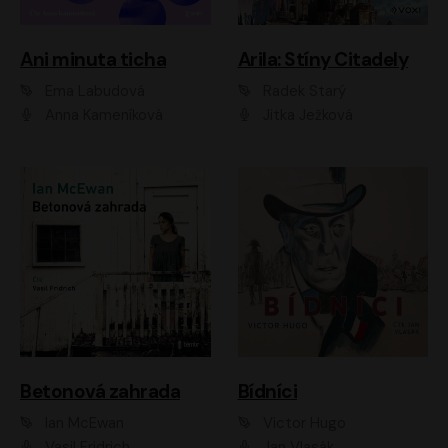
Ani minuta ticha
Arila: Stíny Citadely
Ema Labudová
Radek Starý
Anna Kameníková
Jitka Ježková
Betonová zahrada
Bídníci
Ian McEwan
Victor Hugo
Vasil Fridrich
Jan Vlasák