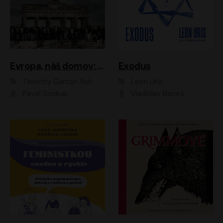
Evropa, náš domov: Od vylodění v Normandii po válku na Ukrajině
Exodus
Timothy Garton Ash
Leon Uris
Pavel Soukup
Vladislav Beneš