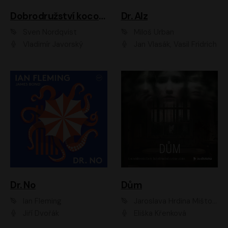
Dobrodružství kocoura Fiškuse a dědy Pettsona 1
Dr. Alz
Sven Nordqvist
Miloš Urban
Vladimír Javorský
Jan Vlasák, Vasil Fridrich
Dr. No
Dům
Ian Fleming
Jaroslava Hrdina Mištová
Jiří Dvořák
Eliška Křenková