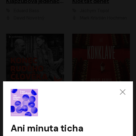
Klapzubova jedenáctka
Kloktat dehet
Eduard Bass
Jáchym Topol
David Novotný
Mark Kristián Hochman
Konec rudého člověka
Konkláve
Světlana Alexijevičová, Daniel Majling
Robert Harris
Jan Sklenář, Jan Staněk, Jan Vondráček, Johanna Tesařová, Klára Sedláčková Ottová, Magdalena Zimová, Marie Poulová, Martin Matejka, Miroslav Zavičár, Pavel Neškudla, Samuel Toman, Šimon Kučera, Štěpánka Fingerhutová, Tomáš Turek
Jan Kolařík
Ani minuta ticha