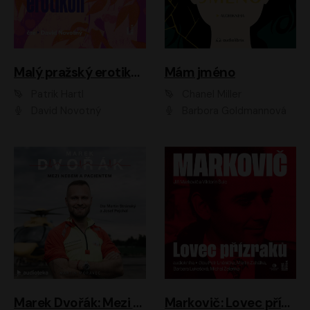
Malý pražský erotikon
Mám jméno
Patrik Hartl
Chanel Miller
David Novotný
Barbora Goldmannová
Marek Dvořák: Mezi nebem a pacientem
Markovič: Lovec přízraků