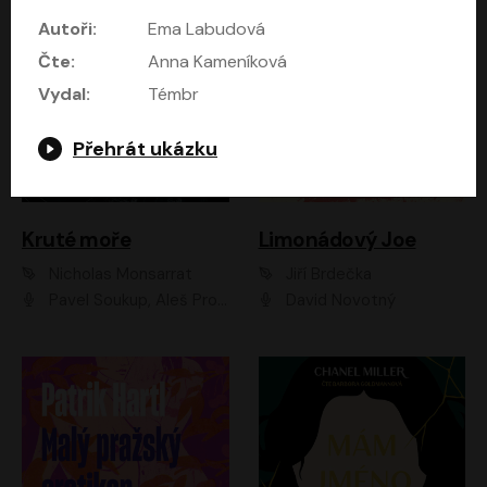
Autoři:
Ema Labudová
Čte:
Anna Kameníková
Vydal:
Témbr
Přehrát ukázku
Kruté moře
Limonádový Joe
Nicholas Monsarrat
Jiří Brdečka
Pavel Soukup, Aleš Procházka, David Novotný, Marek Holý, Martin Preiss, Jakub Saic, Petr Neskusil, David Matásek, Vasil Fridrich, Pavel Rímský, Zuzana Slavíková, Zbyšek Horák, Martin Zahálka, Luboš Ondráček, Amélie Vránová, Andrea Elsnerová, Anna Theimerová, Antonín Navrátil, Apolena Velsová, Bohdan Tůma, Filip Jančík, Filip Švarc, Jan Škvor, Jiří Köhler, Kateřina Peřinová, Kristýna Nebeská, Kristýna Skružná, Ladislav Cigánek, Libor Terš, Lucie Timíková, Martin Hruška, Martin Stránský, Michal Holán, Michal Jagelka, Milada Vaňkátová, Oldřich Hajlich, Pavel Dytrt, Petr Burian, Petr Gelnar, Radek Hoppe, Radek Škvor, Radovan Vaculík, Richard Fiala, Robert Hájek, Robin Pařík, Roman Hajlich, Roman Říčař, Svatopluk Schuller, Terezie Taberyová, Valentina Vránová, Vojtěch hájek, Zuzana Kajnarová Říčařová
David Novotný