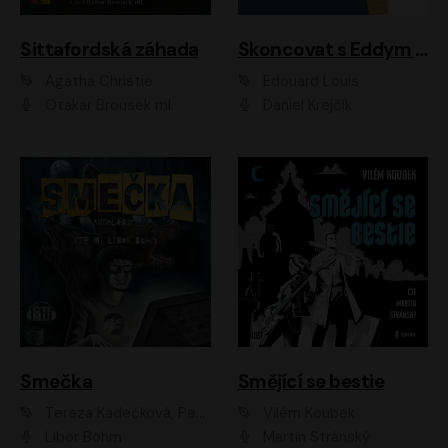
Sittafordská záhada
Skoncovat s Eddym B.
Agatha Christie
Édouard Louis
Otakar Brousek ml.
Daniel Krejčík
Smečka
Smějící se bestie
Tereza Kadečková, Petr Boček, Nelly Černohorská, Ondřej Kocáb, Ludmila Svozilová, Miroslav Pech, Karin Novotná, Jiří Sivok, Martin Štefko, Kateřina Malec Houfková, Tomáš Marton, Madla Pospíšilová Karasová, Michal Březina, Veronika Fiedlerová, Lukáš Vavrečka, Přemysl Krejčík, Mort Castle
Vilém Koubek
Libor Böhm
Martin Stránský