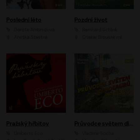
Poslední léto
Pozdní život
Dorota Ambrožová
Bernhard Schlink
Anežka Šťastná
Otakar Brousek ml.
Pražský hřbitov
Průvodce světem dinosaurů aneb Nová cesta do pravěku
Umberto Eco
Vladimír Socha