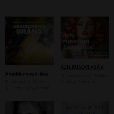
ACH, RUSOVLASÁ KOUZELNICE!
Abaddonova brána
Francis Scott Fitzgerald
Rudolf Červenka
James S. A. Corey
Ondřej Rychlý, Helena Dvořáková, Tereza Císařová, Jan Teplý, Jiří Vyorálek, Matěj Převrátil