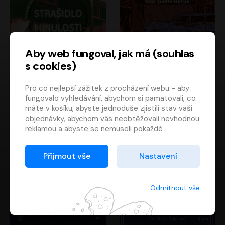
Aby web fungoval, jak má (souhlas
s cookies)
Strašidlo minulosti
Svět podle Garpa
Pro co nejlepší zážitek z procházení webu - aby
Jaroslav Velinský
John Irving
fungovalo vyhledávání, abychom si pamatovali, co
Libor Hruška
David Novotný
máte v košíku, abyste jednoduše zjistili stav vaší
objednávky, abychom vás neobtěžovali nevhodnou
reklamou a abyste se nemuseli pokaždé
přihlašovat.
Proto od vás potřebujeme souhlas se
Přijmout vše
Nastavení
zpracováním souborů cookies
, tj. malých souborů,
které se dočasně ukládají ve vašem prohlížeči.
Děkujeme, že nám ho dáte a pomůžete nám tak
Odmítnout vše
web zlepšovat.