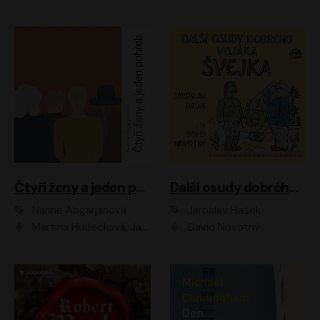
Čtyři ženy a jeden pohřeb
Další osudy dobrého vojáka Švejka
Narine Abgarjanová
Jaroslav Hašek
Martina Hudečková, Jaromír Meduna
David Novotný