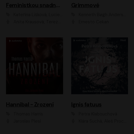
Feministkou snadno a rychle
Grimmové
Kateřina Lišková, Lucie Jarkovská
Kenneth Bøgh Andersen, Benni Bødker
Anita Krausová, Tereza Dočkalová
Ernesto Čekan
Hannibal - Zrození
Ignis fatuus
Thomas Harris
Petra Klabouchová
Jaroslav Plesl
Klára Suchá, Aleš Procházka