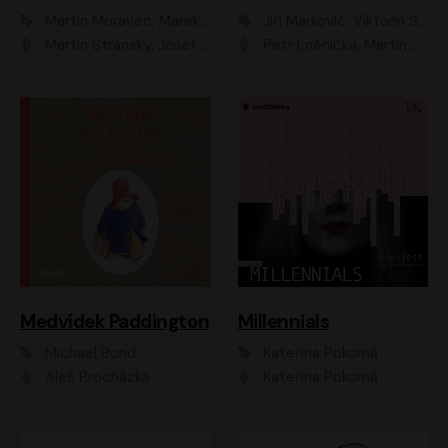
Martin Moravec, Marek Dvořák
Jiří Markovič, Viktorín Šulc
Martin Stránský, Josef Pejchal, Petra Bučková
Petr Lněnička, Martin Zahálka, Barbara Lukešová, Michal Zelenka
Medvídek Paddington
Millennials
Michael Bond
Kateřina Pokorná
Aleš Procházka
Kateřina Pokorná