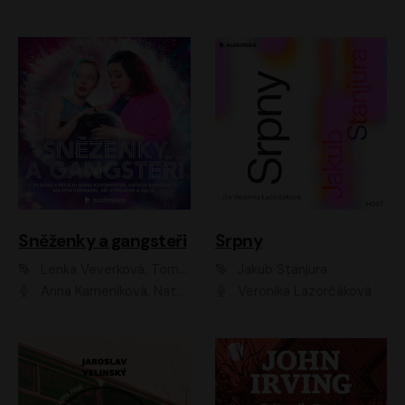
Sněženky a gangsteři
Srpny
Lenka Veverková, Tomáš Dianiška
Jakub Stanjura
Anna Kameníková, Nataša Bednářová, Tereza Hof, Taťjana Medvecká, Zuzana Slavíková, Šimon Krupa, Robert Mikluš, Jiří Vyorálek, Kryštof Hádek, Martin Hofmann, Martin Hruška
Veronika Lazorčáková