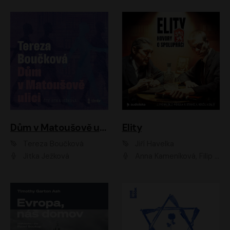
Dům v Matoušově ulici
Elity
Tereza Boučková
Jiří Havelka
Jitka Ježková
Anna Kameníková, Filip Březina, Jiří Lábus, Jiří Vyorálek, Klára Melíšková, Miloslav König, Miroslav Hanuš, Pavla Tomicová, Petr Lněnička, Richard Stanke, Taťjana Medveská, Václav Neužil, Vojtech Vondráček, Zdeněk Piškula