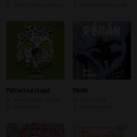
Lenny Trčková, Oldřich Kaiser
Jaromír Meduna, Otakar Brousek ml., Saša Rašilov
Pátrači na stopě
Pérák
Jaroslav Major, Alan Piskač
Petr Stančík
Matouš Ruml
David Novotný