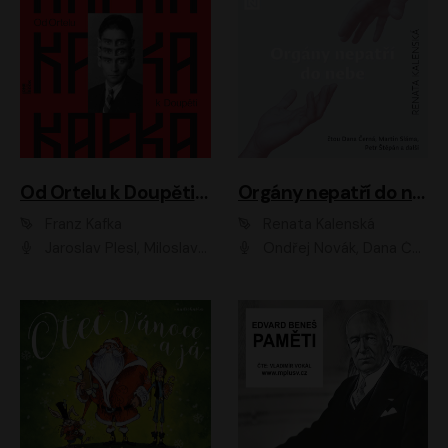
Od Ortelu k Doupěti – tucet Kafkových povídek
Orgány nepatří do nebe
Franz Kafka
Renata Kalenská
Jaroslav Plesl, Miloslav Mejzlík, David Novotný, Lukáš Hlavica, Jaromír Meduna, Václav Neužil, Otakar Brousek ml., Jan Holík, Václav Marhold
Ondřej Novák, Dana Černá, Martin Sláma, Petr Štěpán, Libor Hruška, Filip Jančík, Jakub Urbánek, Barbora Goldmannová, Karolína Zbořilová, Petra Šimberová, Richard Wágner, Klára Sochorová, Šárka Šildová, Zbyšek Horák, Anita Krausová