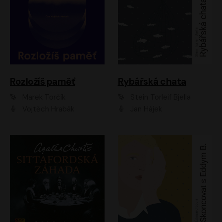
Rozložíš paměť
Rybářská chata
Marek Torčík
Stein Torleif Bjella
Vojtěch Hrabák
Jan Hájek