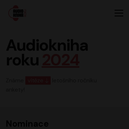
Hlavn
Men
Audiokniha roku
Audiokniha
roku
2024
Známe
vítěze
letošního ročníku
ankety!
Nominace