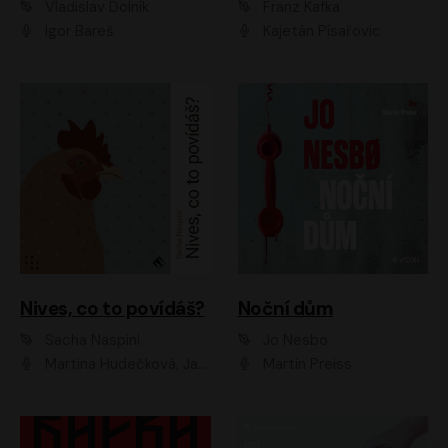
Vladislav Dolník
Franz Kafka
Igor Bareš
Kajetán Písařovic
Nives, co to povídáš?
Noční dům
Sacha Naspini
Jo Nesbo
Martina Hudečková, Jaromír Meduna, Zuzana Slavíková
Martin Preiss