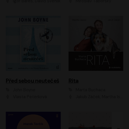
Igor Bareš, David Švehlík
Miroslav Táborský
Před sebou neutečeš
Rita
John Boyne
Marta Buchaca
Vlasta Peterková
Jakub Žáček, Martha Issová