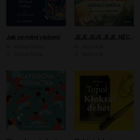
Jak se mění vědomí
JEJE JEJE JEJE, NĚCO SE MI DĚJE + PROBOUZECÍ KNÍŽKA + OPATRNĚ NA TO MRNĚ + USÍNACÍ KNÍŽKA
Michael Pollan
Robin Král
Zbyšek Horák
Robin Král