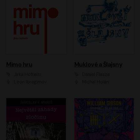
Muklové a Šlajsny
Mimo hru
Daniel Flasza
Jirka Hofreitr
Michal Holán
Leon Ibragimov