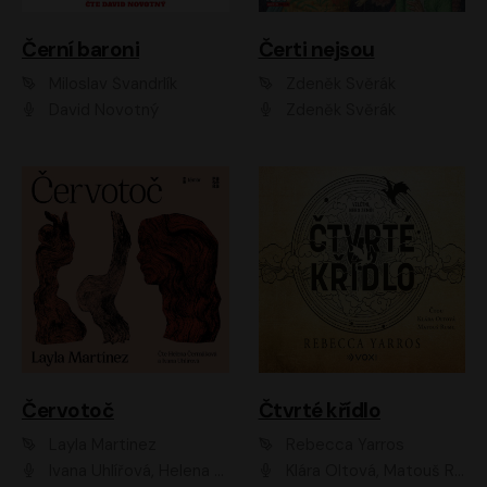
Černí baroni
Čerti nejsou
Miloslav Švandrlík
Zdeněk Svěrák
David Novotný
Zdeněk Svěrák
Červotoč
Čtvrté křídlo
Layla Martinez
Rebecca Yarros
Ivana Uhlířová, Helena Čermáková
Klára Oltová, Matouš Ruml