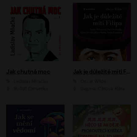
Jak chutná moc
Jak je důležité míti Filipa
Ladislav Mňačko
Oscar Wilde
Rudolf Červenka
Dagmar Čárová, Klára Suchá, Martin Hruška, Otakar Brousek ml., Pavel Neškudla, Radek Hoppe, Šárka Krausová, Vanda Hybnerová, Viktor Dvořák