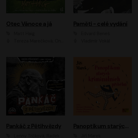
Otec Vánoce a já
Paměti - celé vydání
Matt Haig
Edvard Beneš
Tereza Marečková, Ondřej Endru Havlík
Vladimír Vokál
Pankáč z Pětihvězdy
Panoptikum starých kriminálních příběhů
Lenny Trčková, Radek Příhonský
Jiří Marek