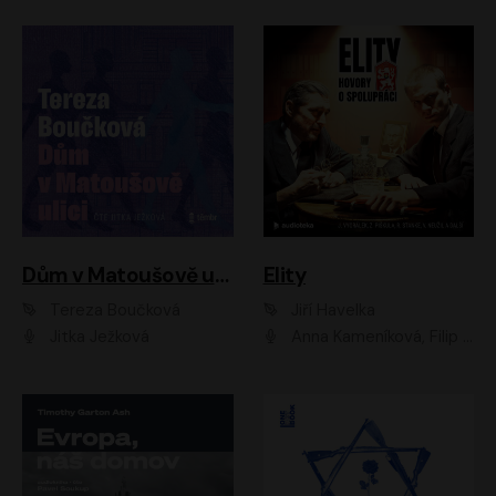
Dům v Matoušově ulici
Elity
Tereza Boučková
Jiří Havelka
Jitka Ježková
Anna Kameníková, Filip Březina, Jiří Lábus, Jiří Vyorálek, Klára Melíšková, Miloslav König, Miroslav Hanuš, Pavla Tomicová, Petr Lněnička, Richard Stanke, Taťjana Medveská, Václav Neužil, Vojtech Vondráček, Zdeněk Piškula