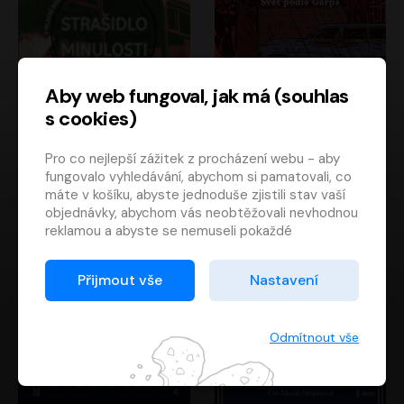
Aby web fungoval, jak má (souhlas
s cookies)
Strašidlo minulosti
Svět podle Garpa
Pro co nejlepší zážitek z procházení webu - aby
Jaroslav Velinský
John Irving
fungovalo vyhledávání, abychom si pamatovali, co
Libor Hruška
David Novotný
máte v košíku, abyste jednoduše zjistili stav vaší
objednávky, abychom vás neobtěžovali nevhodnou
reklamou a abyste se nemuseli pokaždé
přihlašovat.
Proto od vás potřebujeme souhlas se
Přijmout vše
Nastavení
zpracováním souborů cookies
, tj. malých souborů,
které se dočasně ukládají ve vašem prohlížeči.
Děkujeme, že nám ho dáte a pomůžete nám tak
Odmítnout vše
web zlepšovat.