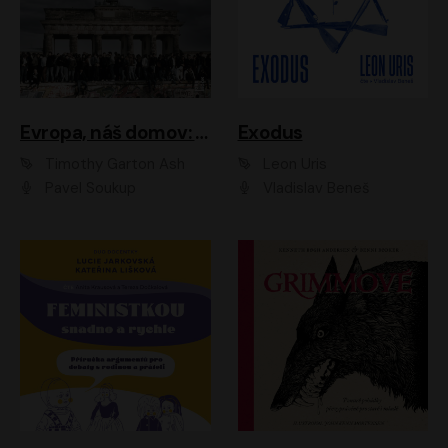
Evropa, náš domov: Od vylodění v Normandii po válku na Ukrajině
Exodus
Timothy Garton Ash
Leon Uris
Pavel Soukup
Vladislav Beneš