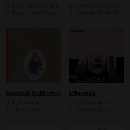
Martin Moravec, Marek Dvořák
Jiří Markovič, Viktorín Šulc
Martin Stránský, Josef Pejchal, Petra Bučková
Petr Lněnička, Martin Zahálka, Barbara Lukešová, Michal Zelenka
Medvídek Paddington
Millennials
Michael Bond
Kateřina Pokorná
Aleš Procházka
Kateřina Pokorná