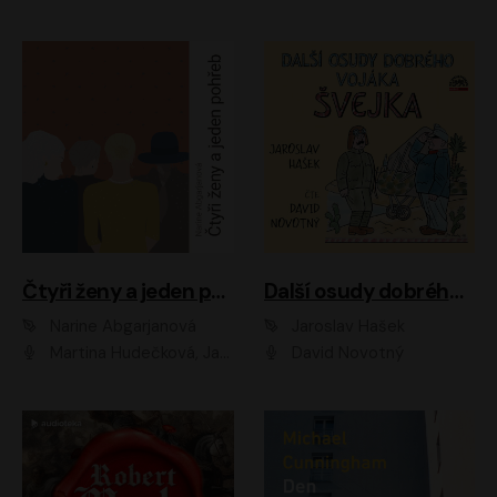
Čtyři ženy a jeden pohřeb
Další osudy dobrého vojáka Švejka
Narine Abgarjanová
Jaroslav Hašek
Martina Hudečková, Jaromír Meduna
David Novotný