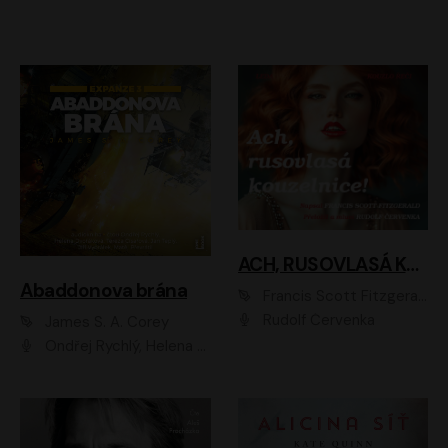
ACH, RUSOVLASÁ KOUZELNICE!
Abaddonova brána
Francis Scott Fitzgerald
Rudolf Červenka
James S. A. Corey
Ondřej Rychlý, Helena Dvořáková, Tereza Císařová, Jan Teplý, Jiří Vyorálek, Matěj Převrátil