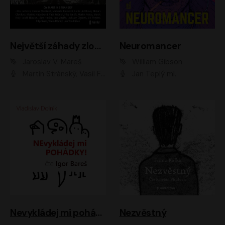
Největší záhady zločinu
Neuromancer
Jaroslav V. Mareš
William Gibson
Martin Stránský, Vasil Fridrich, Filip Jančík, Martin Preiss, Marek Holý, Lukáš Hlavica, Libor Hruška, Jan Maxián, Ladislav Cigánek, Jiří Ployhar, Filip Švarc, Vilém Udatný, Jan Vondráček, Jitka Ježková, Zuzana Slavíková, Michaela Klenková, Lucie Juřičková, Miriam Chytilová, Martina Hudečková
Jan Teplý ml.
Nevykládej mi pohádky
Nezvěstný