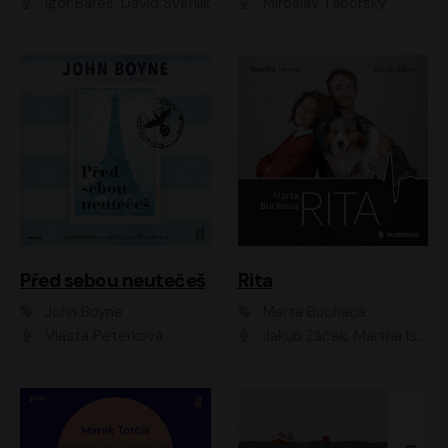
Igor Bareš, David Švehlík
Miroslav Táborský
Před sebou neutečeš
Rita
John Boyne
Marta Buchaca
Vlasta Peterková
Jakub Žáček, Martha Issová