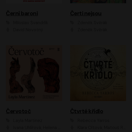
Černí baroni
Čerti nejsou
Miloslav Švandrlík
Zdeněk Svěrák
David Novotný
Zdeněk Svěrák
Červotoč
Čtvrté křídlo
Layla Martinez
Rebecca Yarros
Ivana Uhlířová, Helena Čermáková
Klára Oltová, Matouš Ruml