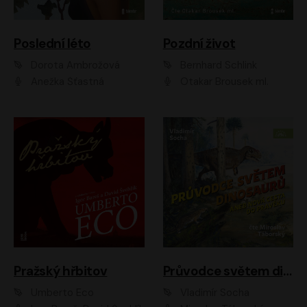
Poslední léto
Pozdní život
Dorota Ambrožová
Bernhard Schlink
Anežka Šťastná
Otakar Brousek ml.
Pražský hřbitov
Průvodce světem dinosaurů aneb Nová cesta do pravěku
Umberto Eco
Vladimír Socha