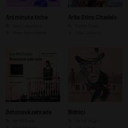
Ani minuta ticha
Arila: Stíny Citadely
Ema Labudová
Radek Starý
Anna Kameníková
Jitka Ježková
Betonová zahrada
Bídníci
Ian McEwan
Victor Hugo
Vasil Fridrich
Jan Vlasák