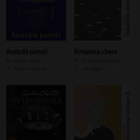
Rozložíš paměť
Rybářská chata
Marek Torčík
Stein Torleif Bjella
Vojtěch Hrabák
Jan Hájek