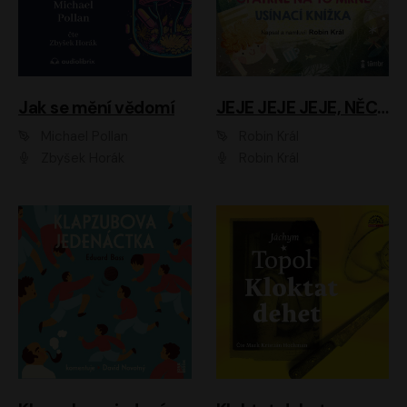
Jak se mění vědomí
JEJE JEJE JEJE, NĚCO SE MI DĚJE + PROBOUZECÍ KNÍŽKA + OPATRNĚ NA TO MRNĚ + USÍNACÍ KNÍŽKA
Michael Pollan
Robin Král
Zbyšek Horák
Robin Král