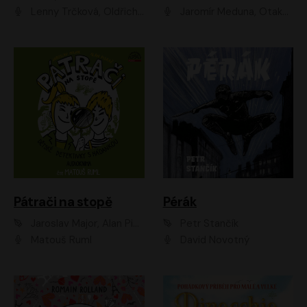
Lenny Trčková, Oldřich Kaiser
Jaromír Meduna, Otakar Brousek ml., Saša Rašilov
Pátrači na stopě
Pérák
Jaroslav Major, Alan Piskač
Petr Stančík
Matouš Ruml
David Novotný