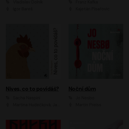
Vladislav Dolník
Franz Kafka
Igor Bareš
Kajetán Písařovic
Nives, co to povídáš?
Noční dům
Sacha Naspini
Jo Nesbo
Martina Hudečková, Jaromír Meduna, Zuzana Slavíková
Martin Preiss