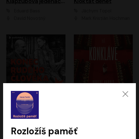
Klapzubova jedenáctka
Kloktat dehet
Eduard Bass
Jáchym Topol
David Novotný
Mark Kristián Hochman
Konec rudého člověka
Konkláve
Světlana Alexijevičová, Daniel Majling
Robert Harris
Jan Sklenář, Jan Staněk, Jan Vondráček, Johanna Tesařová, Klára Sedláčková Ottová, Magdalena Zimová, Marie Poulová, Martin Matejka, Miroslav Zavičár, Pavel Neškudla, Samuel Toman, Šimon Kučera, Štěpánka Fingerhutová, Tomáš Turek
Jan Kolařík
Rozložíš paměť