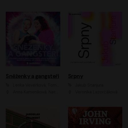
Sněženky a gangsteři
Srpny
Lenka Veverková, Tomáš Dianiška
Jakub Stanjura
Anna Kameníková, Nataša Bednářová, Tereza Hof, Taťjana Medvecká, Zuzana Slavíková, Šimon Krupa, Robert Mikluš, Jiří Vyorálek, Kryštof Hádek, Martin Hofmann, Martin Hruška
Veronika Lazorčáková