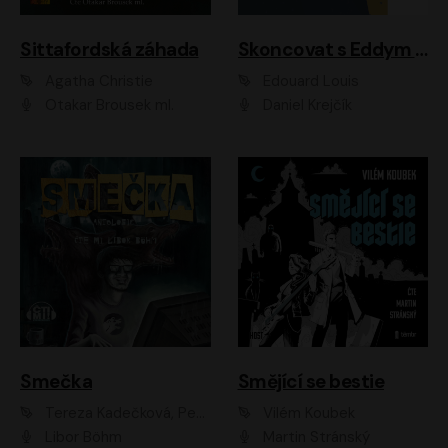
Sittafordská záhada
Skoncovat s Eddym B.
Agatha Christie
Édouard Louis
Otakar Brousek ml.
Daniel Krejčík
Smečka
Smějící se bestie
Tereza Kadečková, Petr Boček, Nelly Černohorská, Ondřej Kocáb, Ludmila Svozilová, Miroslav Pech, Karin Novotná, Jiří Sivok, Martin Štefko, Kateřina Malec Houfková, Tomáš Marton, Madla Pospíšilová Karasová, Michal Březina, Veronika Fiedlerová, Lukáš Vavrečka, Přemysl Krejčík, Mort Castle
Vilém Koubek
Libor Böhm
Martin Stránský