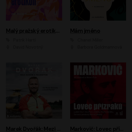
Malý pražský erotikon
Mám jméno
Patrik Hartl
Chanel Miller
David Novotný
Barbora Goldmannová
Marek Dvořák: Mezi nebem a pacientem
Markovič: Lovec přízraků