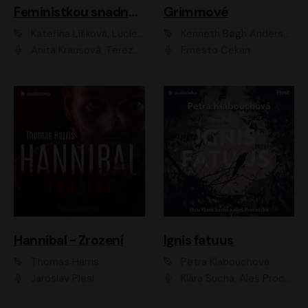
Feministkou snadno a rychle
Grimmové
Kateřina Lišková, Lucie Jarkovská
Kenneth Bøgh Andersen, Benni Bødker
Anita Krausová, Tereza Dočkalová
Ernesto Čekan
Hannibal - Zrození
Ignis fatuus
Thomas Harris
Petra Klabouchová
Jaroslav Plesl
Klára Suchá, Aleš Procházka