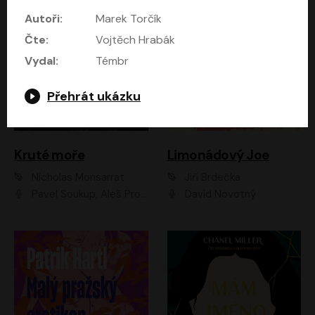
Autoři:
Marek Torčík
Čte:
Vojtěch Hrabák
Vydal:
Témbr
Přehrát ukázku
Kruté moře
Limonádový Joe
Nicholas Monsarrat
Jiří Brdečka
Pavel Soukup, Aleš Procházka, David Novotný, Marek Holý, Martin Preiss, Jakub Saic, Petr Neskusil, David Matásek, Vasil Fridrich, Pavel Rímský, Zuzana Slavíková, Zbyšek Horák, Martin Zahálka, Luboš Ondráček, Amélie Vránová, Andrea Elsnerová, Anna Theimerová, Antonín Navrátil, Apolena Velsová, Bohdan Tůma, Filip Jančík, Filip Švarc, Jan Škvor, Jiří Köhler, Kateřina Peřinová, Kristýna Nebeská, Kristýna Skružná, Ladislav Cigánek, Libor Terš, Lucie Timíková, Martin Hruška, Martin Stránský, Michal Holán, Michal Jagelka, Milada Vaňkátová, Oldřich Hajlich, Pavel Dytrt, Petr Burian, Petr Gelnar, Radek Hoppe, Radek Škvor, Radovan Vaculík, Richard Fiala, Robert Hájek, Robin Pařík, Roman Hajlich, Roman Říčař, Svatopluk Schuller, Terezie Taberyová, Valentina Vránová, Vojtěch hájek, Zuzana Kajnarová Říčařová
David Novotný