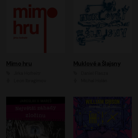
Muklové a Šlajsny
Mimo hru
Daniel Flasza
Jirka Hofreitr
Michal Holán
Leon Ibragimov