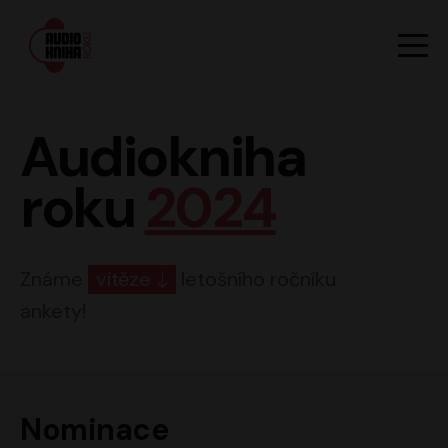
Hlavn
Men
Audiokniha roku
Audiokniha
roku
2024
Známe
vítěze
letošního ročníku
ankety!
Nominace