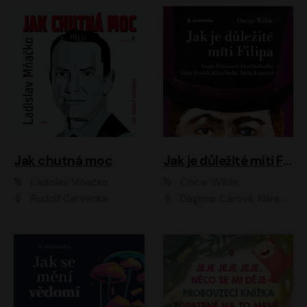
Jak chutná moc
Jak je důležité míti Filipa
Ladislav Mňačko
Oscar Wilde
Rudolf Červenka
Dagmar Čárová, Klára Suchá, Martin Hruška, Otakar Brousek ml., Pavel Neškudla, Radek Hoppe, Šárka Krausová, Vanda Hybnerová, Viktor Dvořák