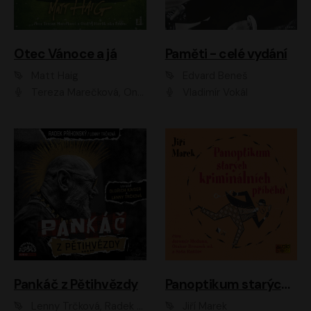
Otec Vánoce a já
Paměti - celé vydání
Matt Haig
Edvard Beneš
Tereza Marečková, Ondřej Endru Havlík
Vladimír Vokál
Pankáč z Pětihvězdy
Panoptikum starých kriminálních příběhů
Lenny Trčková, Radek Příhonský
Jiří Marek