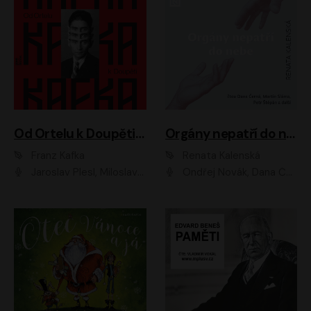
Od Ortelu k Doupěti – tucet Kafkových povídek
Orgány nepatří do nebe
Franz Kafka
Renata Kalenská
Jaroslav Plesl, Miloslav Mejzlík, David Novotný, Lukáš Hlavica, Jaromír Meduna, Václav Neužil, Otakar Brousek ml., Jan Holík, Václav Marhold
Ondřej Novák, Dana Černá, Martin Sláma, Petr Štěpán, Libor Hruška, Filip Jančík, Jakub Urbánek, Barbora Goldmannová, Karolína Zbořilová, Petra Šimberová, Richard Wágner, Klára Sochorová, Šárka Šildová, Zbyšek Horák, Anita Krausová