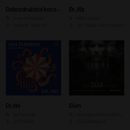
Dobrodružství kocoura Fiškuse a dědy Pettsona 1
Dr. Alz
Sven Nordqvist
Miloš Urban
Vladimír Javorský
Jan Vlasák, Vasil Fridrich
Dr. No
Dům
Ian Fleming
Jaroslava Hrdina Mištová
Jiří Dvořák
Eliška Křenková