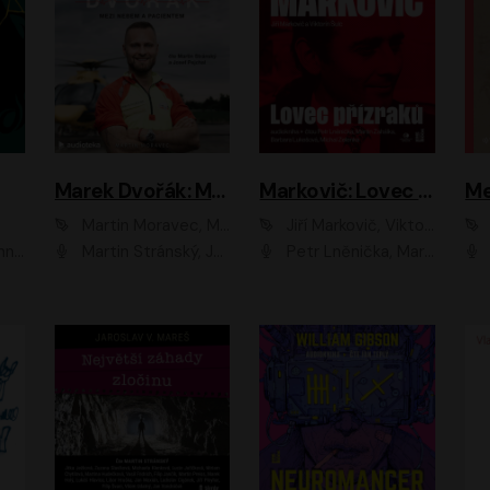
Marek Dvořák: Mezi nebem a pacientem
Markovič: Lovec přízraků
Martin Moravec, Marek Dvořák
Jiří Markovič, Viktorín Šulc
vá
Martin Stránský, Josef Pejchal, Petra Bučková
Petr Lněnička, Martin Zahálka, Barbara Lukešová, Michal Zelenka