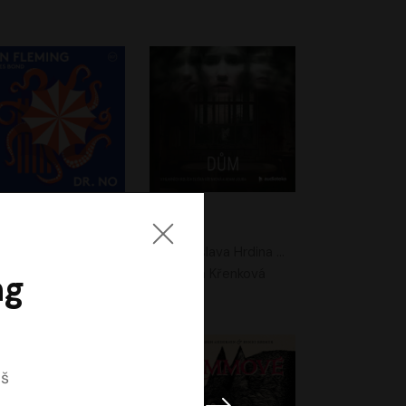
. No
Dům
Ian Fleming
Jaroslava Hrdina Mištová
Jiří Dvořák
Eliška Křenková
ng
oš