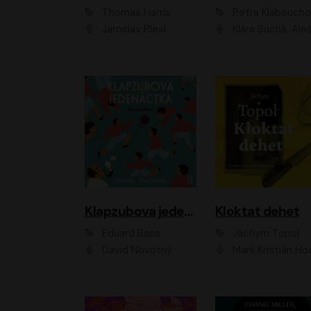
Thomas Harris
Petra Klabouch
Jaroslav Plesl
Klára Suchá, Aleš Procház
Klapzubova jedenáctka
Kloktat dehet
Eduard Bass
Jáchym Topol
David Novotný
Mark Kristián Hoch