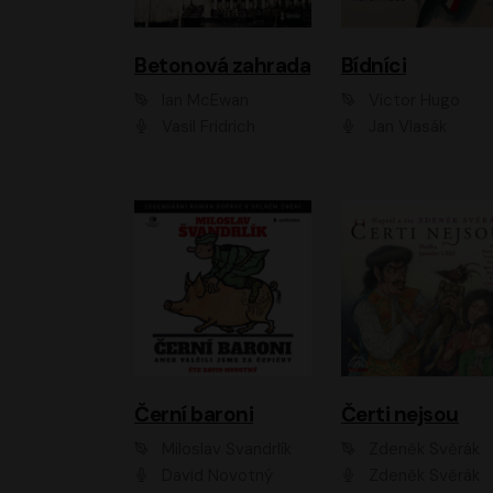
Betonová zahrada
Bídníci
Ian McEwan
Victor Hugo
Vasil Fridrich
Jan Vlasák
Černí baroni
Čerti nejsou
Miloslav Švandrlík
Zdeněk Svěrák
David Novotný
Zdeněk Svěrák