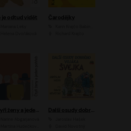
 je odtud vidět
Čarodějky
Mariana Leky
Karin Krajčo Babinská
Helena Dvořáková
Richard Krajčo
Čtyři ženy a jeden pohřeb
Další osudy dobrého vojáka Švejka
Narine Abgarjanová
Jaroslav Hašek
Martina Hudečková, Jaromír Meduna
David Novotný