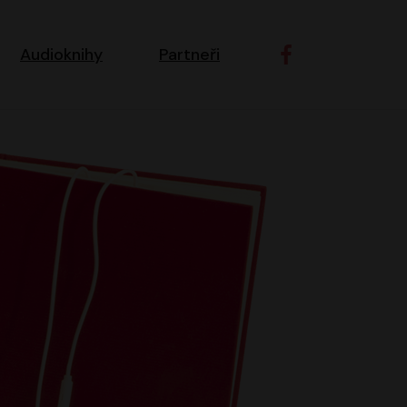
ní navigace
Audioknihy
Partneři