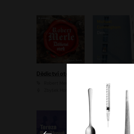
Dědictví otců
Den
Robert Merle
Michael Cunningha
Zbyšek Horák
Petr Stach