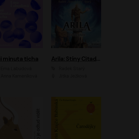
i minuta ticha
Arila: Stíny Citadely
Ema Labudová
Radek Starý
Anna Kameníková
Jitka Ježková