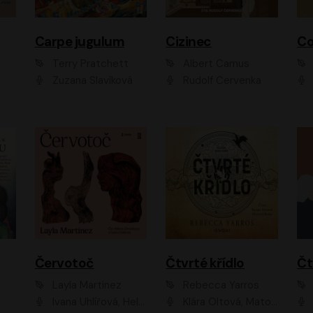
Carpe jugulum
Cizinec
Co
Terry Pratchett
Albert Camus
Zuzana Slavíková
Rudolf Červenka
Červotoč
Čtvrté křídlo
Layla Martinez
Rebecca Yarros
Ivana Uhlířová, Helena Čermáková
Klára Oltová, Matouš Ruml