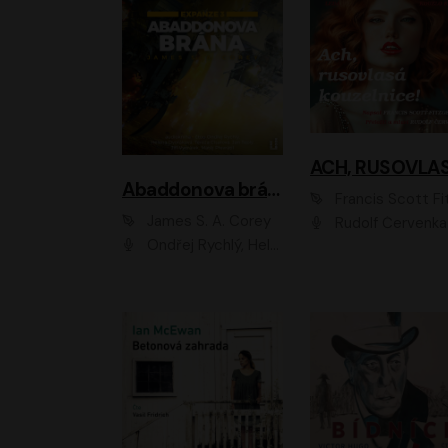
Abaddonova brána
Francis Scott Fitzger
James S. A. Corey
Rudolf Červenka
Ondřej Rychlý, Helena Dvořáková, Tereza Císařová, Jan Teplý, Jiří Vyorálek, Matěj Převrátil