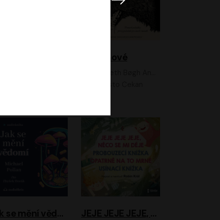
Feministkou snadno a rychle
Grimmové
Kateřina Lišková, Lucie Jarkovská
Kenneth Bøgh Andersen, Benni Bødker
Anita Krausová, Tereza Dočkalová
Ernesto Čekan
Jak se mění vědomí
JEJE JEJE JEJE, NĚCO SE MI DĚJE + PROBOUZECÍ KNÍŽKA + OPATRNĚ NA TO MRNĚ + USÍNACÍ KNÍŽKA