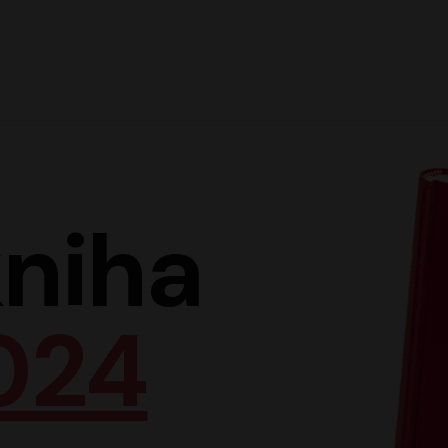
Hlav
niha
024