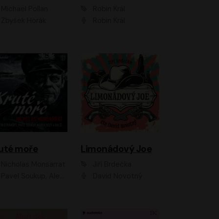
Michael Pollan
Robin Král
Zbyšek Horák
Robin Král
uté moře
Limonádový Joe
Nicholas Monsarrat
Jiří Brdečka
up, Aleš Procházka, David Novotný, Marek Holý, Martin Preiss, Jakub Saic, Petr Neskusil, David Matásek, Vasil Fridrich, Pavel Rímský, Zuzana Slavíková, Zbyšek Horák, Martin Zahálka, Luboš Ondráček, Amélie Vránová, Andrea Elsnerová, Anna Theimerová, Antonín Navrátil, Apolena Velsová, Bohdan Tůma, Filip Jančík, Filip Švarc, Jan Škvor, Jiří Köhler, Kateřina Peřinová, Kristýna Nebeská, Kristýna Skružná, Ladislav Cigánek, Libor Terš, Lucie Timíková, Martin Hruška, Martin Stránský, Michal Holán, Michal Jagelka, Milada Vaňkátová, Oldřich Hajlich, Pavel Dytrt, Petr Burian, Petr Gelnar, Radek Hoppe, Radek Škvor, Radovan Vaculík, Richard Fiala, Robert Hájek, Robin Pařík, Roman Hajlich, Roman Říčař, Svatopluk Schuller, Terezie Taberyová, Valentina Vránová, Vojtěch hájek, Zuzana Kajnarová Říčařová
David Novotný