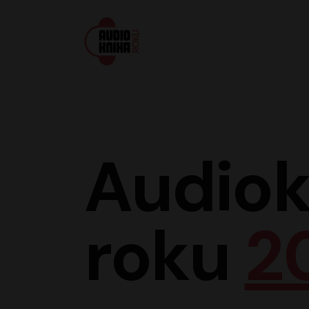
Audiokniha roku
Audiok
roku
2