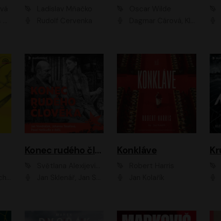
ová
Ladislav Mňačko
Oscar Wilde
ka
Rudolf Červenka
Dagmar Čárová, Klára Suchá, Martin Hruška, Otakar Brousek ml., Pavel Neškudla, Radek Hoppe, Šárka Krausová, Vanda Hybnerová, Viktor Dvořák
Konec rudého člověka
Konkláve
Kr
Světlana Alexijevičová, Daniel Majling
Robert Harris
man
Jan Sklenář, Jan Staněk, Jan Vondráček, Johanna Tesařová, Klára Sedláčková Ottová, Magdalena Zimová, Marie Poulová, Martin Matejka, Miroslav Zavičár, Pavel Neškudla, Samuel Toman, Šimon Kučera, Štěpánka Fingerhutová, Tomáš Turek
Jan Kolařík
Pavel Souk