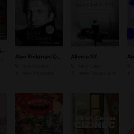
ACH, RUSOVLASÁ KOUZELNICE!
Alan Rickman: Deníky
Alicina Síť
An
ald
Alan Rickman
Kate Quinn
Aleš Procházka
Vilma Cibulková, Jitka Ježková