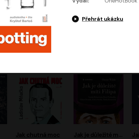
Vydal:
OneHotBook
Přehrát ukázku
Evropa, náš domov: Od vylodění v Normandii po válku na Ukrajině
Exodus
Timothy Garton Ash
Leon Uris
ráček, Zdeněk Piškula
Pavel Soukup
Vladislav Beneš
Jak chutná moc
Jak je důležité míti Filipa