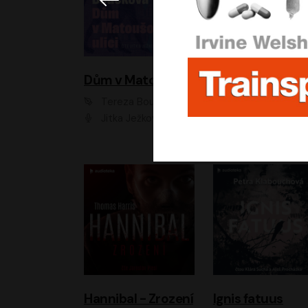
Dům v Matoušově ulici
Elity
Tereza Boučková
Jiří Havelka
Jitka Ježková
Anna Kameníková, Filip Březina, Jiří Lábus, Jiří Vyorálek, Klára Melíšková, Miloslav König, Miroslav Hanuš, Pavla Tomicová, Petr Lněnička, Richard Stanke, Taťjana Medveská, Václav Neužil, Vojtech Vond
Hannibal - Zrození
Ignis fatuus