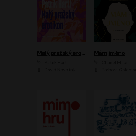
Malý pražský erotikon
Mám jméno
Patrik Hartl
Chanel Miller
David Novotný
Barbora Goldmanno