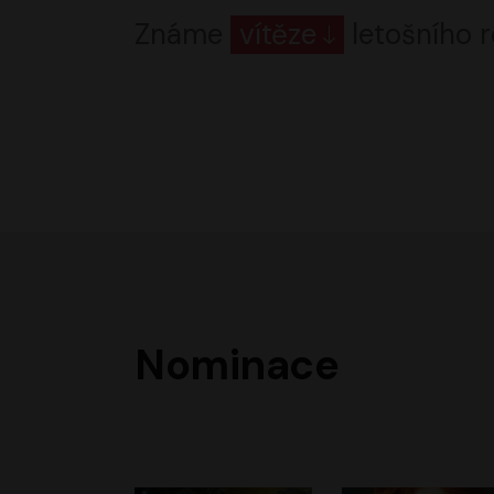
Známe
vítěze
letošního r
Nominace