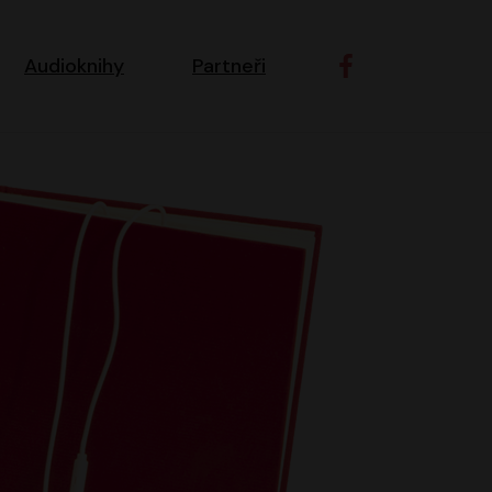
ní navigace
Audioknihy
Partneři