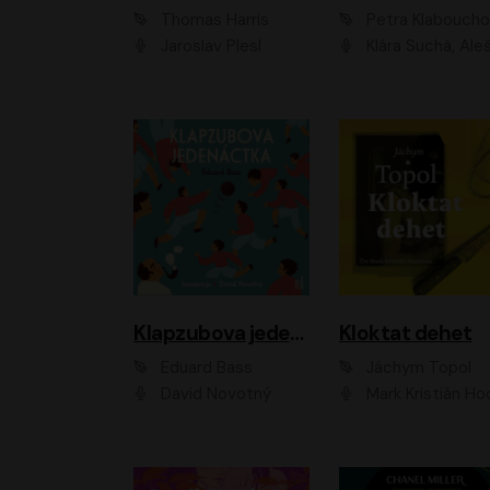
Thomas Harris
Petra Klabouch
Jaroslav Plesl
Klára Suchá, Aleš Procház
Klapzubova jedenáctka
Kloktat dehet
Eduard Bass
Jáchym Topol
David Novotný
Mark Kristián Hoch