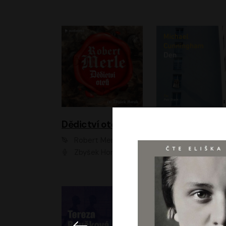
Dědictví otců
Den
Robert Merle
Michael Cunningha
Zbyšek Horák
Petr Stach