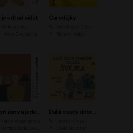
 je odtud vidět
Čarodějky
Mariana Leky
Karin Krajčo Babinská
Helena Dvořáková
Richard Krajčo
Čtyři ženy a jeden pohřeb
Další osudy dobrého vojáka Švejka
Narine Abgarjanová
Jaroslav Hašek
Martina Hudečková, Jaromír Meduna
David Novotný