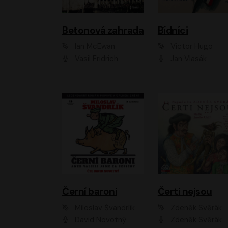
Betonová zahrada
Bídníci
Ian McEwan
Victor Hugo
Vasil Fridrich
Jan Vlasák
Černí baroni
Čerti nejsou
Miloslav Švandrlík
Zdeněk Svěrák
David Novotný
Zdeněk Svěrák