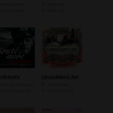
Michael Pollan
Robin Král
Zbyšek Horák
Robin Král
uté moře
Limonádový Joe
Nicholas Monsarrat
Jiří Brdečka
up, Aleš Procházka, David Novotný, Marek Holý, Martin Preiss, Jakub Saic, Petr Neskusil, David Matásek, Vasil Fridrich, Pavel Rímský, Zuzana Slavíková, Zbyšek Horák, Martin Zahálka, Luboš Ondráček, Amélie Vránová, Andrea Elsnerová, Anna Theimerová, Antonín Navrátil, Apolena Velsová, Bohdan Tůma, Filip Jančík, Filip Švarc, Jan Škvor, Jiří Köhler, Kateřina Peřinová, Kristýna Nebeská, Kristýna Skružná, Ladislav Cigánek, Libor Terš, Lucie Timíková, Martin Hruška, Martin Stránský, Michal Holán, Michal Jagelka, Milada Vaňkátová, Oldřich Hajlich, Pavel Dytrt, Petr Burian, Petr Gelnar, Radek Hoppe, Radek Škvor, Radovan Vaculík, Richard Fiala, Robert Hájek, Robin Pařík, Roman Hajlich, Roman Říčař, Svatopluk Schuller, Terezie Taberyová, Valentina Vránová, Vojtěch hájek, Zuzana Kajnarová Říčařová
David Novotný