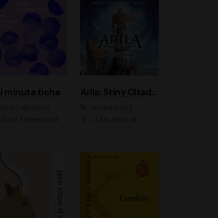
i minuta ticha
Arila: Stíny Citadely
Ema Labudová
Radek Starý
Anna Kameníková
Jitka Ježková