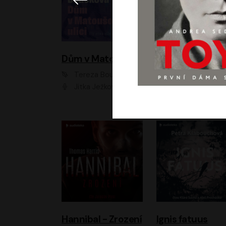
Dům v Matoušově ulici
Elity
Tereza Boučková
Jiří Havelka
Jitka Ježková
Anna Kameníková, Filip Březina, Jiří Lábus, Jiří Vyorálek, Klára Melíšková, Miloslav König, Miroslav Hanuš, Pavla Tomicová, Petr Lněnička, Richard Stanke, Taťjana Medveská, Václav Neužil, Vojtech Vond
Hannibal - Zrození
Ignis fatuus