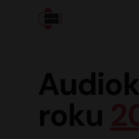
Audiokniha roku
Audiok
roku
2