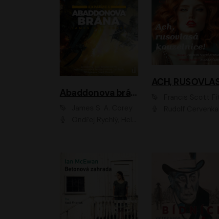
Abaddonova brána
Francis Scott Fitzger
James S. A. Corey
Rudolf Červenka
Ondřej Rychlý, Helena Dvořáková, Tereza Císařová, Jan Teplý, Jiří Vyorálek, Matěj Převrátil