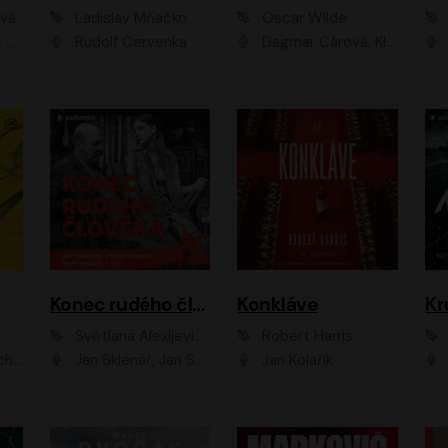
ová
Ladislav Mňačko
Oscar Wilde
ka
Rudolf Červenka
Dagmar Čárová, Klára Suchá, Martin Hruška, Otakar Brousek ml., Pavel Neškudla, Radek Hoppe, Šárka Krausová, Vanda Hybnerová, Viktor Dvořák
Konec rudého člověka
Konkláve
Kr
Světlana Alexijevičová, Daniel Majling
Robert Harris
man
Jan Sklenář, Jan Staněk, Jan Vondráček, Johanna Tesařová, Klára Sedláčková Ottová, Magdalena Zimová, Marie Poulová, Martin Matejka, Miroslav Zavičár, Pavel Neškudla, Samuel Toman, Šimon Kučera, Štěpánka Fingerhutová, Tomáš Turek
Jan Kolařík
Pavel Souk