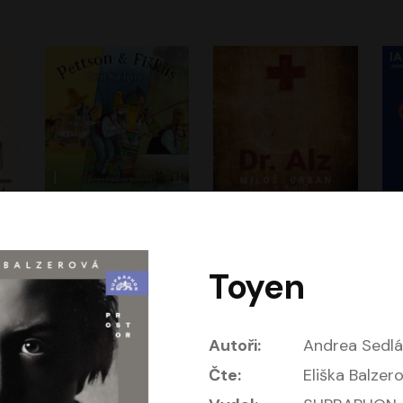
Dobrodružství kocoura Fiškuse a dědy Pettsona 1
Dr. Alz
Dr
m
Sven Nordqvist
Miloš Urban
Vladimír Javorský
Jan Vlasák, Vasil Fridrich
Toyen
Autoři:
Andrea Sedl
Čte:
Eliška Balzer