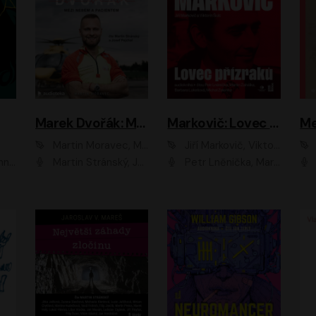
Marek Dvořák: Mezi nebem a pacientem
Markovič: Lovec přízraků
Martin Moravec, Marek Dvořák
Jiří Markovič, Viktorín Šulc
vá
Martin Stránský, Josef Pejchal, Petra Bučková
Petr Lněnička, Martin Zahálka, Barbara Lukešová, Michal Zelenka