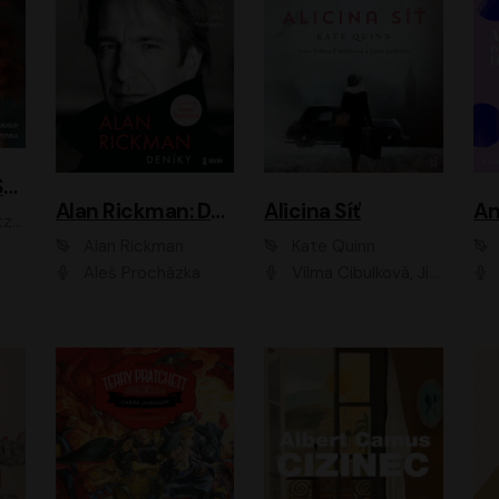
ACH, RUSOVLASÁ KOUZELNICE!
Alan Rickman: Deníky
Alicina Síť
An
ald
Alan Rickman
Kate Quinn
Aleš Procházka
Vilma Cibulková, Jitka Ježková