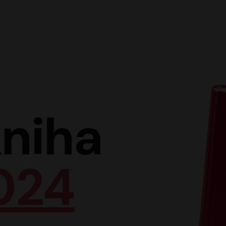
Hlav
niha
024