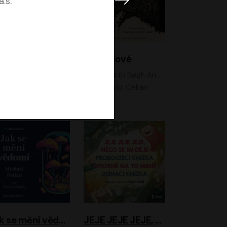
.s.
Feministkou snadno a rychle
Grimmové
Kateřina Lišková, Lucie Jarkovská
Kenneth Bøgh Andersen, Benni Bødker
Anita Krausová, Tereza Dočkalová
Ernesto Čekan
Jak se mění vědomí
JEJE JEJE JEJE, NĚCO SE MI DĚJE + PROBOUZECÍ KNÍŽKA + OPATRNĚ NA TO MRNĚ + USÍNACÍ KNÍŽKA