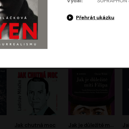
Vydal:
SUPRAPHON a
Přehrát ukázku
Evropa, náš domov: Od vylodění v Normandii po válku na Ukrajině
Exodus
Timothy Garton Ash
Leon Uris
ráček, Zdeněk Piškula
Pavel Soukup
Vladislav Beneš
Jak chutná moc
Jak je důležité míti Filipa