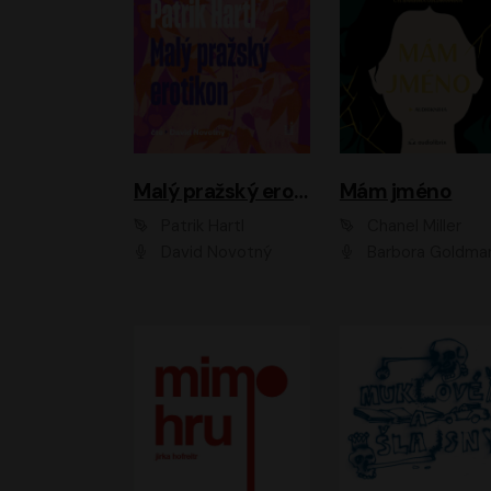
Malý pražský erotikon
Mám jméno
Patrik Hartl
Chanel Miller
David Novotný
Barbora Goldmanno