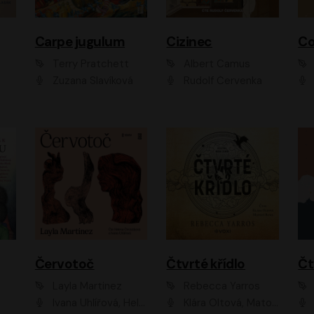
Carpe jugulum
Cizinec
Co
Terry Pratchett
Albert Camus
Zuzana Slavíková
Rudolf Červenka
Červotoč
Čtvrté křídlo
Layla Martinez
Rebecca Yarros
Ivana Uhlířová, Helena Čermáková
Klára Oltová, Matouš Ruml