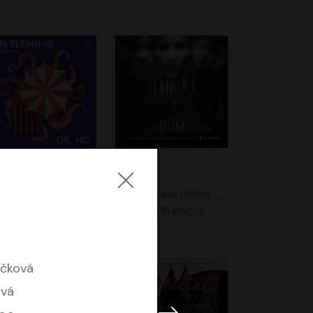
. No
Dům
Ian Fleming
Jaroslava Hrdina Mištová
Jiří Dvořák
Eliška Křenková
áčková
ová