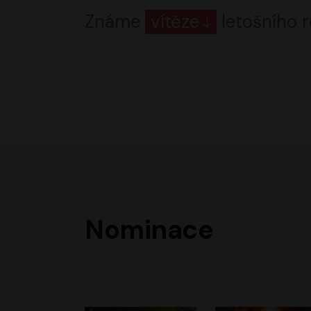
Známe
vítěze
letošního r
Nominace