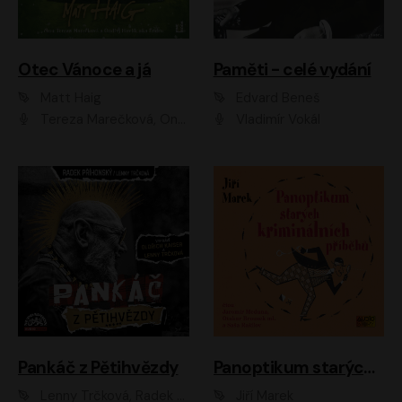
Otec Vánoce a já
Paměti - celé vydání
Matt Haig
Edvard Beneš
Tereza Marečková, Ondřej Endru Havlík
Vladimír Vokál
Pankáč z Pětihvězdy
Panoptikum starých kriminálních příběhů
Lenny Trčková, Radek Příhonský
Jiří Marek