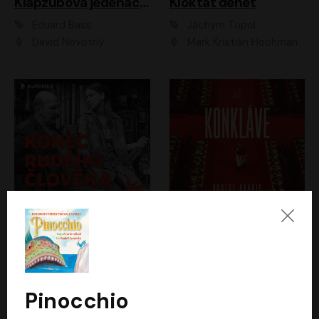
Klapzubova jedenáctka
Kloktat dehet
Eduard Bass
Jáchym Topol
David Novotný
Mark Kristián Hochman
Konec rudého člověka
Konkláve
Světlana Alexijevičová, Daniel Majling
Robert Harris
Jan Sklenář, Jan Staněk, Jan Vondráček, Johanna Tesařová, Klára Sedláčková Ottová, Magdalena Zimová, Marie Poulová, Martin Matejka, Miroslav Zavičár, Pavel Neškudla, Samuel Toman, Šimon Kučera, Štěpánka Fingerhutová, Tomáš Turek
Jan Kolařík
Pinocchio