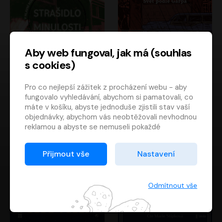
Aby web fungoval, jak má (souhlas
s cookies)
Strašidlo minulosti
Svět podle Garpa
Pro co nejlepší zážitek z procházení webu - aby
Jaroslav Velinský
John Irving
fungovalo vyhledávání, abychom si pamatovali, co
Libor Hruška
David Novotný
máte v košíku, abyste jednoduše zjistili stav vaší
objednávky, abychom vás neobtěžovali nevhodnou
reklamou a abyste se nemuseli pokaždé
přihlašovat.
Proto od vás potřebujeme souhlas se
Přijmout vše
Nastavení
zpracováním souborů cookies
, tj. malých souborů,
které se dočasně ukládají ve vašem prohlížeči.
Děkujeme, že nám ho dáte a pomůžete nám tak
Odmítnout vše
web zlepšovat.