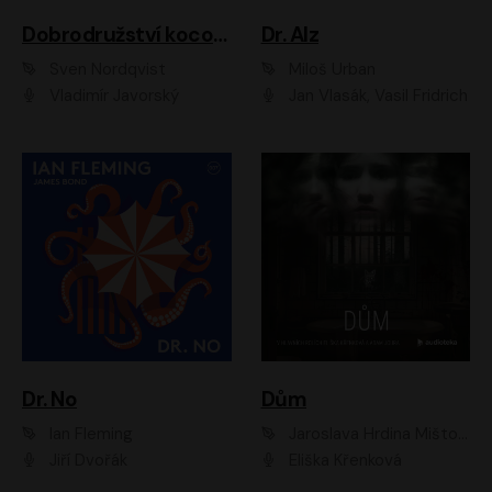
Dobrodružství kocoura Fiškuse a dědy Pettsona 1
Dr. Alz
Sven Nordqvist
Miloš Urban
Vladimír Javorský
Jan Vlasák, Vasil Fridrich
Dr. No
Dům
Ian Fleming
Jaroslava Hrdina Mištová
Jiří Dvořák
Eliška Křenková