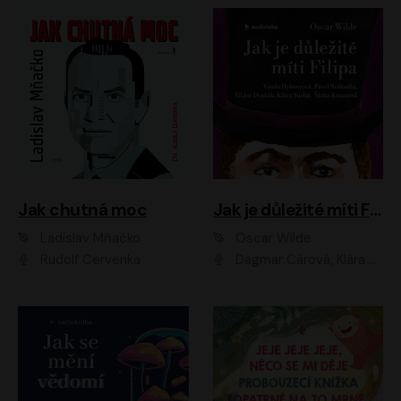
Jak chutná moc
Jak je důležité míti Filipa
Ladislav Mňačko
Oscar Wilde
Rudolf Červenka
Dagmar Čárová, Klára Suchá, Martin Hruška, Otakar Brousek ml., Pavel Neškudla, Radek Hoppe, Šárka Krausová, Vanda Hybnerová, Viktor Dvořák