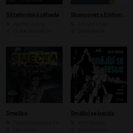
Sittafordská záhada
Skoncovat s Eddym B.
Agatha Christie
Édouard Louis
Otakar Brousek ml.
Daniel Krejčík
Smečka
Smějící se bestie
Tereza Kadečková, Petr Boček, Nelly Černohorská, Ondřej Kocáb, Ludmila Svozilová, Miroslav Pech, Karin Novotná, Jiří Sivok, Martin Štefko, Kateřina Malec Houfková, Tomáš Marton, Madla Pospíšilová Karasová, Michal Březina, Veronika Fiedlerová, Lukáš Vavrečka, Přemysl Krejčík, Mort Castle
Vilém Koubek
Libor Böhm
Martin Stránský