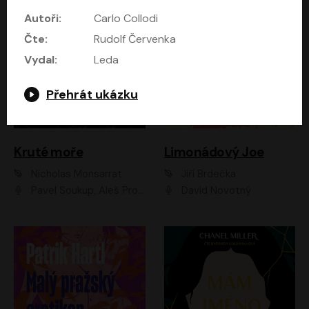
Autoři:
Carlo Collodi
Čte:
Rudolf Červenka
Vydal:
Leda
Přehrát ukázku
Kruté moře
Limonádový Joe
Nicholas Monsarrat
Jiří Brdečka
Pavel Soukup, Aleš Procházka, David Novotný, Marek Holý, Martin Preiss, Jakub Saic, Petr Neskusil, David Matásek, Vasil Fridrich, Pavel Rímský, Zuzana Slavíková, Zbyšek Horák, Martin Zahálka, Luboš Ondráček, Amélie Vránová, Andrea Elsnerová, Anna Theimerová, Antonín Navrátil, Apolena Velsová, Bohdan Tůma, Filip Jančík, Filip Švarc, Jan Škvor, Jiří Köhler, Kateřina Peřinová, Kristýna Nebeská, Kristýna Skružná, Ladislav Cigánek, Libor Terš, Lucie Timíková, Martin Hruška, Martin Stránský, Michal Holán, Michal Jagelka, Milada Vaňkátová, Oldřich Hajlich, Pavel Dytrt, Petr Burian, Petr Gelnar, Radek Hoppe, Radek Škvor, Radovan Vaculík, Richard Fiala, Robert Hájek, Robin Pařík, Roman Hajlich, Roman Říčař, Svatopluk Schuller, Terezie Taberyová, Valentina Vránová, Vojtěch hájek, Zuzana Kajnarová Říčařová
David Novotný