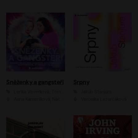
Sněženky a gangsteři
Srpny
Lenka Veverková, Tomáš Dianiška
Jakub Stanjura
Anna Kameníková, Nataša Bednářová, Tereza Hof, Taťjana Medvecká, Zuzana Slavíková, Šimon Krupa, Robert Mikluš, Jiří Vyorálek, Kryštof Hádek, Martin Hofmann, Martin Hruška
Veronika Lazorčáková