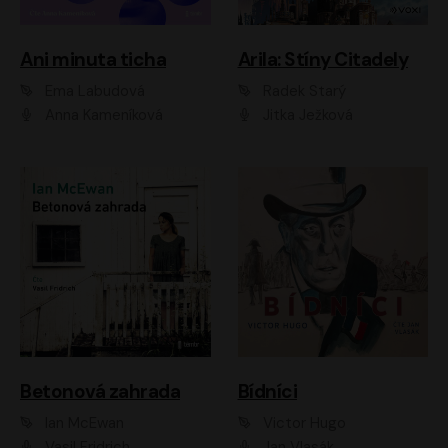
Ani minuta ticha
Arila: Stíny Citadely
Ema Labudová
Radek Starý
Anna Kameníková
Jitka Ježková
Betonová zahrada
Bídníci
Ian McEwan
Victor Hugo
Vasil Fridrich
Jan Vlasák