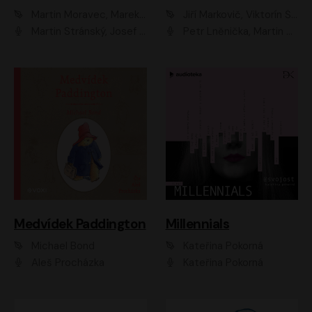
Martin Moravec, Marek Dvořák
Jiří Markovič, Viktorín Šulc
Martin Stránský, Josef Pejchal, Petra Bučková
Petr Lněnička, Martin Zahálka, Barbara Lukešová, Michal Zelenka
Medvídek Paddington
Millennials
Michael Bond
Kateřina Pokorná
Aleš Procházka
Kateřina Pokorná