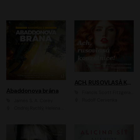
ACH, RUSOVLASÁ KOUZELNICE!
Abaddonova brána
Francis Scott Fitzgerald
Rudolf Červenka
James S. A. Corey
Ondřej Rychlý, Helena Dvořáková, Tereza Císařová, Jan Teplý, Jiří Vyorálek, Matěj Převrátil