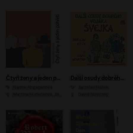
Čtyři ženy a jeden pohřeb
Další osudy dobrého vojáka Švejka
Narine Abgarjanová
Jaroslav Hašek
Martina Hudečková, Jaromír Meduna
David Novotný