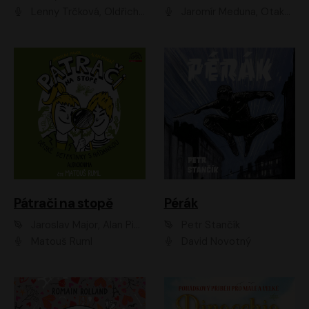
Lenny Trčková, Oldřich Kaiser
Jaromír Meduna, Otakar Brousek ml., Saša Rašilov
Pátrači na stopě
Pérák
Jaroslav Major, Alan Piskač
Petr Stančík
Matouš Ruml
David Novotný