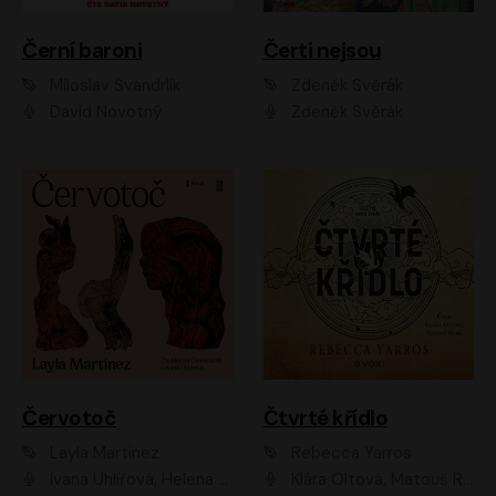
Černí baroni
Čerti nejsou
Miloslav Švandrlík
Zdeněk Svěrák
David Novotný
Zdeněk Svěrák
Červotoč
Čtvrté křídlo
Layla Martinez
Rebecca Yarros
Ivana Uhlířová, Helena Čermáková
Klára Oltová, Matouš Ruml