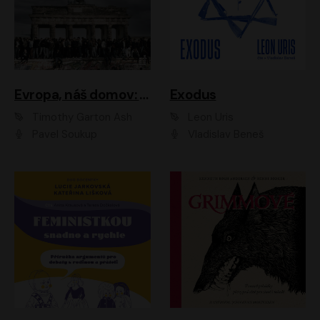
Evropa, náš domov: Od vylodění v Normandii po válku na Ukrajině
Exodus
Timothy Garton Ash
Leon Uris
Pavel Soukup
Vladislav Beneš