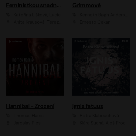
Feministkou snadno a rychle
Grimmové
Kateřina Lišková, Lucie Jarkovská
Kenneth Bøgh Andersen, Benni Bødker
Anita Krausová, Tereza Dočkalová
Ernesto Čekan
Hannibal - Zrození
Ignis fatuus
Thomas Harris
Petra Klabouchová
Jaroslav Plesl
Klára Suchá, Aleš Procházka