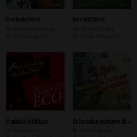
Poslední léto
Pozdní život
Dorota Ambrožová
Bernhard Schlink
Anežka Šťastná
Otakar Brousek ml.
Pražský hřbitov
Průvodce světem dinosaurů aneb Nová cesta do pravěku
Umberto Eco
Vladimír Socha