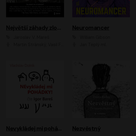
Největší záhady zločinu
Neuromancer
Jaroslav V. Mareš
William Gibson
Martin Stránský, Vasil Fridrich, Filip Jančík, Martin Preiss, Marek Holý, Lukáš Hlavica, Libor Hruška, Jan Maxián, Ladislav Cigánek, Jiří Ployhar, Filip Švarc, Vilém Udatný, Jan Vondráček, Jitka Ježková, Zuzana Slavíková, Michaela Klenková, Lucie Juřičková, Miriam Chytilová, Martina Hudečková
Jan Teplý ml.
Nevykládej mi pohádky
Nezvěstný