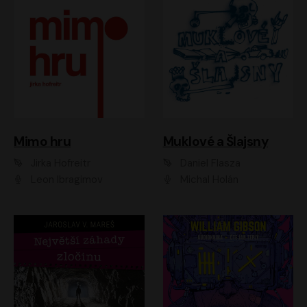
Muklové a Šlajsny
Mimo hru
Daniel Flasza
Jirka Hofreitr
Michal Holán
Leon Ibragimov