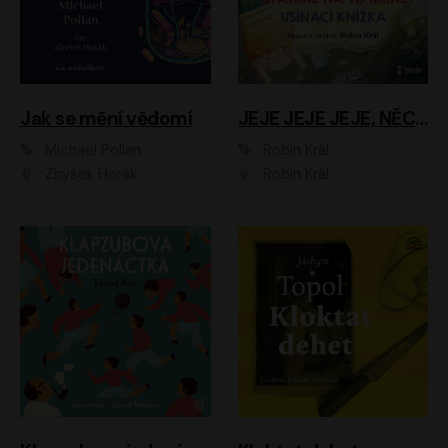
Jak se mění vědomí
JEJE JEJE JEJE, NĚCO SE MI DĚJE + PROBOUZECÍ KNÍŽKA + OPATRNĚ NA TO MRNĚ + USÍNACÍ KNÍŽKA
Michael Pollan
Robin Král
Zbyšek Horák
Robin Král