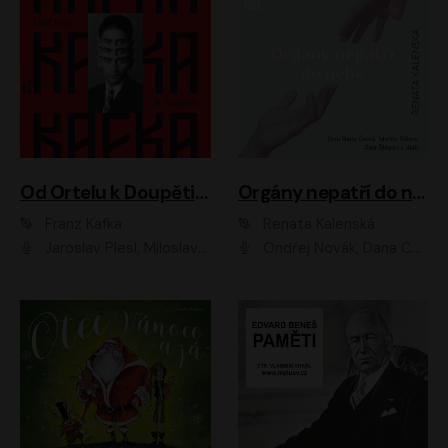
Od Ortelu k Doupěti – tucet Kafkových povídek
Orgány nepatří do nebe
Franz Kafka
Renata Kalenská
Jaroslav Plesl, Miloslav Mejzlík, David Novotný, Lukáš Hlavica, Jaromír Meduna, Václav Neužil, Otakar Brousek ml., Jan Holík, Václav Marhold
Ondřej Novák, Dana Černá, Martin Sláma, Petr Štěpán, Libor Hruška, Filip Jančík, Jakub Urbánek, Barbora Goldmannová, Karolína Zbořilová, Petra Šimberová, Richard Wágner, Klára Sochorová, Šárka Šildová, Zbyšek Horák, Anita Krausová