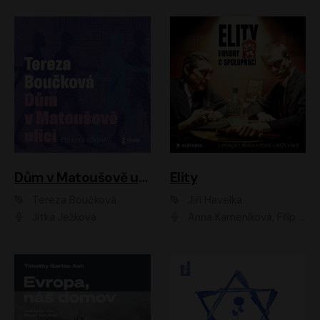
Dům v Matoušově ulici
Elity
Tereza Boučková
Jiří Havelka
Jitka Ježková
Anna Kameníková, Filip Březina, Jiří Lábus, Jiří Vyorálek, Klára Melíšková, Miloslav König, Miroslav Hanuš, Pavla Tomicová, Petr Lněnička, Richard Stanke, Taťjana Medveská, Václav Neužil, Vojtech Vondráček, Zdeněk Piškula