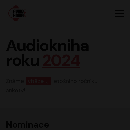
Hlavn
Men
Audiokniha roku
Audiokniha
roku
2024
Známe
vítěze
letošního ročníku
ankety!
Nominace