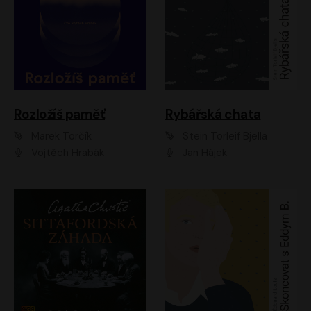
Rozložíš paměť
Rybářská chata
Marek Torčík
Stein Torleif Bjella
Vojtěch Hrabák
Jan Hájek