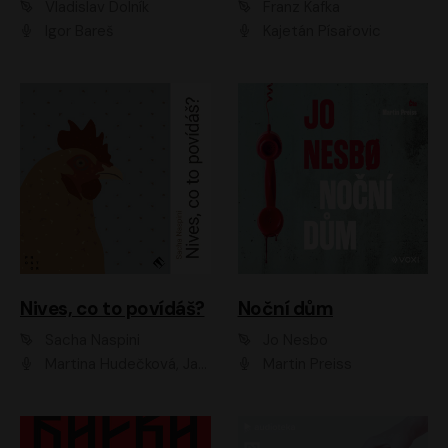
Vladislav Dolník
Franz Kafka
Igor Bareš
Kajetán Písařovic
Nives, co to povídáš?
Noční dům
Sacha Naspini
Jo Nesbo
Martina Hudečková, Jaromír Meduna, Zuzana Slavíková
Martin Preiss