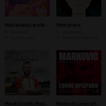
Malý pražský erotikon
Mám jméno
Patrik Hartl
Chanel Miller
David Novotný
Barbora Goldmannová
Marek Dvořák: Mezi nebem a pacientem
Markovič: Lovec přízraků