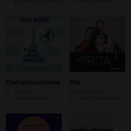
Igor Bareš, David Švehlík
Miroslav Táborský
Před sebou neutečeš
Rita
John Boyne
Marta Buchaca
Vlasta Peterková
Jakub Žáček, Martha Issová