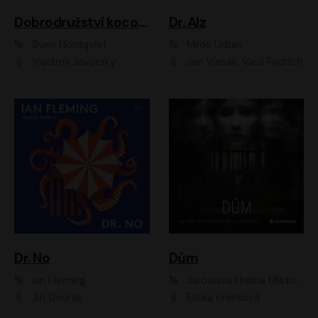
Dobrodružství kocoura Fiškuse a dědy Pettsona 1
Dr. Alz
Sven Nordqvist
Miloš Urban
Vladimír Javorský
Jan Vlasák, Vasil Fridrich
Dr. No
Dům
Ian Fleming
Jaroslava Hrdina Mištová
Jiří Dvořák
Eliška Křenková