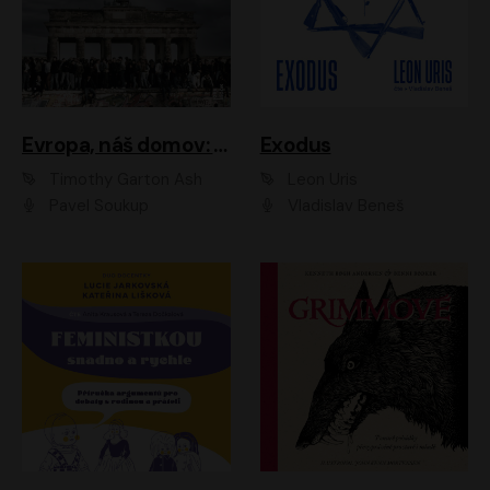
Evropa, náš domov: Od vylodění v Normandii po válku na Ukrajině
Exodus
Timothy Garton Ash
Leon Uris
Pavel Soukup
Vladislav Beneš