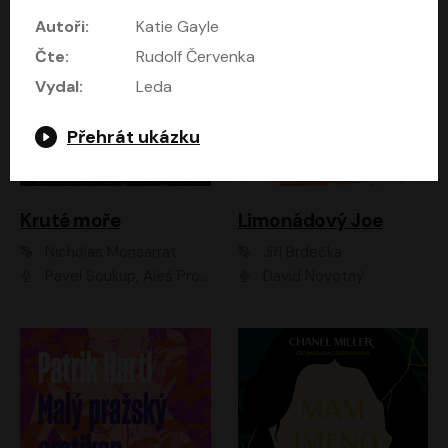
Autoři:
Katie Gayle
Čte:
Rudolf Červenka
Vydal:
Leda
Přehrát ukázku
Kruté moře
Limonádový Joe
Nicholas Monsarrat
Jiří Brdečka
Pavel Soukup, Aleš Procházka, David Novotný, Marek Holý, Martin Preiss, Jakub Saic, Petr Neskusil, David Matásek, Vasil Fridrich, Pavel Rímský, Zuzana Slavíková, Zbyšek Horák, Martin Zahálka, Luboš Ondráček, Amélie Vránová, Andrea Elsnerová, Anna Theimerová, Antonín Navrátil, Apolena Velsová, Bohdan Tůma, Filip Jančík, Filip Švarc, Jan Škvor, Jiří Köhler, Kateřina Peřinová, Kristýna Nebeská, Kristýna Skružná, Ladislav Cigánek, Libor Terš, Lucie Timíková, Martin Hruška, Martin Stránský, Michal Holán, Michal Jagelka, Milada Vaňkátová, Oldřich Hajlich, Pavel Dytrt, Petr Burian, Petr Gelnar, Radek Hoppe, Radek Škvor, Radovan Vaculík, Richard Fiala, Robert Hájek, Robin Pařík, Roman Hajlich, Roman Říčař, Svatopluk Schuller, Terezie Taberyová, Valentina Vránová, Vojtěch hájek, Zuzana Kajnarová Říčařová
David Novotný