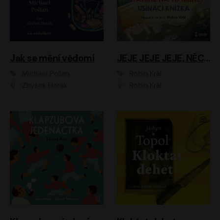
Jak se mění vědomí
JEJE JEJE JEJE, NĚCO SE MI DĚJE + PROBOUZECÍ KNÍŽKA + OPATRNĚ NA TO MRNĚ + USÍNACÍ KNÍŽKA
Michael Pollan
Robin Král
Zbyšek Horák
Robin Král