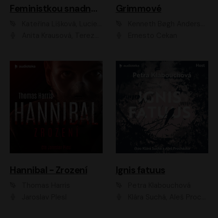
Feministkou snadno a rychle
Grimmové
Kateřina Lišková, Lucie Jarkovská
Kenneth Bøgh Andersen, Benni Bødker
Anita Krausová, Tereza Dočkalová
Ernesto Čekan
Hannibal - Zrození
Ignis fatuus
Thomas Harris
Petra Klabouchová
Jaroslav Plesl
Klára Suchá, Aleš Procházka