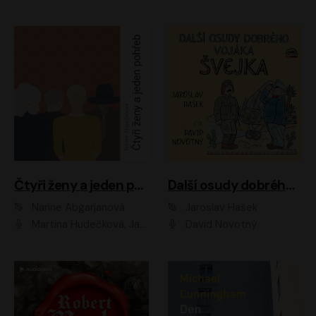
Čtyři ženy a jeden pohřeb
Další osudy dobrého vojáka Švejka
Narine Abgarjanová
Jaroslav Hašek
Martina Hudečková, Jaromír Meduna
David Novotný