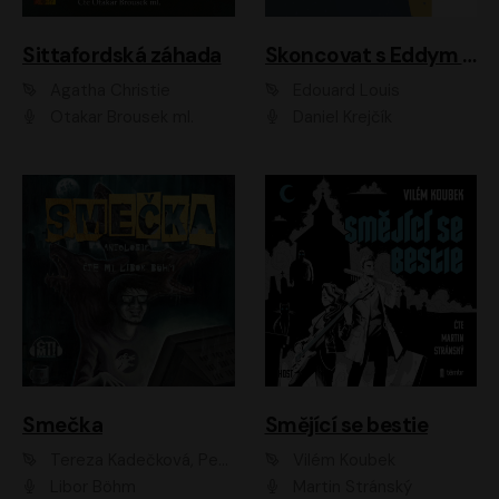
Sittafordská záhada
Skoncovat s Eddym B.
Agatha Christie
Édouard Louis
Otakar Brousek ml.
Daniel Krejčík
Smečka
Smějící se bestie
Tereza Kadečková, Petr Boček, Nelly Černohorská, Ondřej Kocáb, Ludmila Svozilová, Miroslav Pech, Karin Novotná, Jiří Sivok, Martin Štefko, Kateřina Malec Houfková, Tomáš Marton, Madla Pospíšilová Karasová, Michal Březina, Veronika Fiedlerová, Lukáš Vavrečka, Přemysl Krejčík, Mort Castle
Vilém Koubek
Libor Böhm
Martin Stránský