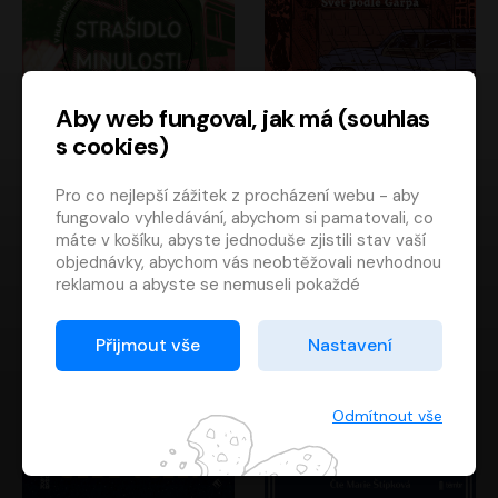
Aby web fungoval, jak má (souhlas
s cookies)
Strašidlo minulosti
Svět podle Garpa
Pro co nejlepší zážitek z procházení webu - aby
Jaroslav Velinský
John Irving
fungovalo vyhledávání, abychom si pamatovali, co
Libor Hruška
David Novotný
máte v košíku, abyste jednoduše zjistili stav vaší
objednávky, abychom vás neobtěžovali nevhodnou
reklamou a abyste se nemuseli pokaždé
přihlašovat.
Proto od vás potřebujeme souhlas se
Přijmout vše
Nastavení
zpracováním souborů cookies
, tj. malých souborů,
které se dočasně ukládají ve vašem prohlížeči.
Děkujeme, že nám ho dáte a pomůžete nám tak
Odmítnout vše
web zlepšovat.