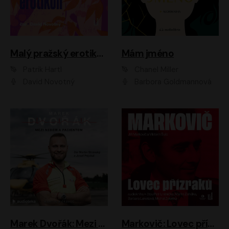
Malý pražský erotikon
Mám jméno
Patrik Hartl
Chanel Miller
David Novotný
Barbora Goldmannová
Marek Dvořák: Mezi nebem a pacientem
Markovič: Lovec přízraků