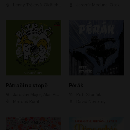
Lenny Trčková, Oldřich Kaiser
Jaromír Meduna, Otakar Brousek ml., Saša Rašilov
Pátrači na stopě
Pérák
Jaroslav Major, Alan Piskač
Petr Stančík
Matouš Ruml
David Novotný