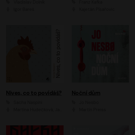
Vladislav Dolník
Franz Kafka
Igor Bareš
Kajetán Písařovic
Nives, co to povídáš?
Noční dům
Sacha Naspini
Jo Nesbo
Martina Hudečková, Jaromír Meduna, Zuzana Slavíková
Martin Preiss