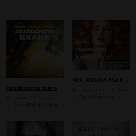
ACH, RUSOVLASÁ KOUZELNICE!
Abaddonova brána
Francis Scott Fitzgerald
Rudolf Červenka
James S. A. Corey
Ondřej Rychlý, Helena Dvořáková, Tereza Císařová, Jan Teplý, Jiří Vyorálek, Matěj Převrátil