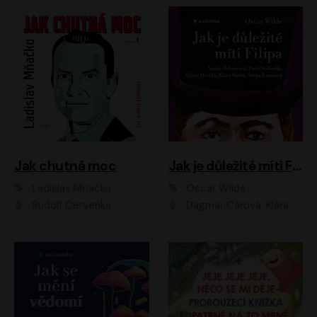
Jak chutná moc
Jak je důležité míti Filipa
Ladislav Mňačko
Oscar Wilde
Rudolf Červenka
Dagmar Čárová, Klára Suchá, Martin Hruška, Otakar Brousek ml., Pavel Neškudla, Radek Hoppe, Šárka Krausová, Vanda Hybnerová, Viktor Dvořák