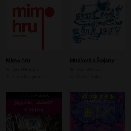
Muklové a Šlajsny
Mimo hru
Daniel Flasza
Jirka Hofreitr
Michal Holán
Leon Ibragimov