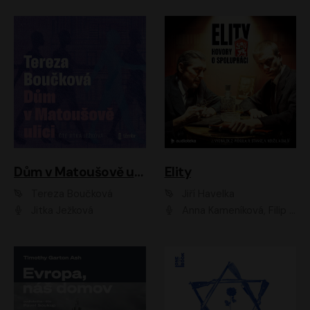
Dům v Matoušově ulici
Elity
Tereza Boučková
Jiří Havelka
Jitka Ježková
Anna Kameníková, Filip Březina, Jiří Lábus, Jiří Vyorálek, Klára Melíšková, Miloslav König, Miroslav Hanuš, Pavla Tomicová, Petr Lněnička, Richard Stanke, Taťjana Medveská, Václav Neužil, Vojtech Vondráček, Zdeněk Piškula