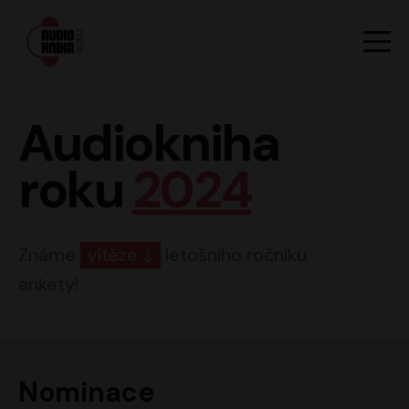
Hlavn
Men
Audiokniha roku
Audiokniha
roku
2024
Známe
vítěze
letošního ročníku
ankety!
Nominace