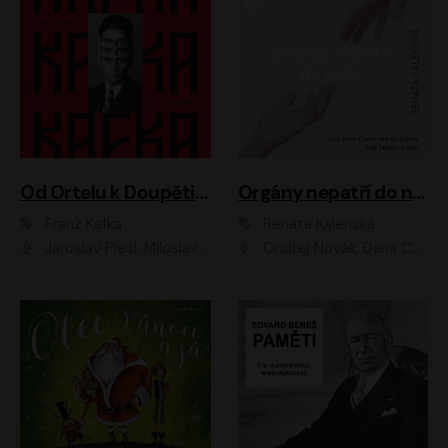
Od Ortelu k Doupěti – tucet Kafkových povídek
Orgány nepatří do nebe
Franz Kafka
Renata Kalenská
Jaroslav Plesl, Miloslav Mejzlík, David Novotný, Lukáš Hlavica, Jaromír Meduna, Václav Neužil, Otakar Brousek ml., Jan Holík, Václav Marhold
Ondřej Novák, Dana Černá, Martin Sláma, Petr Štěpán, Libor Hruška, Filip Jančík, Jakub Urbánek, Barbora Goldmannová, Karolína Zbořilová, Petra Šimberová, Richard Wágner, Klára Sochorová, Šárka Šildová, Zbyšek Horák, Anita Krausová