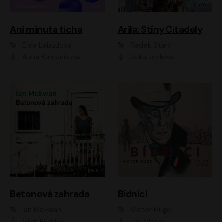
Ani minuta ticha
Arila: Stíny Citadely
Ema Labudová
Radek Starý
Anna Kameníková
Jitka Ježková
Betonová zahrada
Bídníci
Ian McEwan
Victor Hugo
Vasil Fridrich
Jan Vlasák