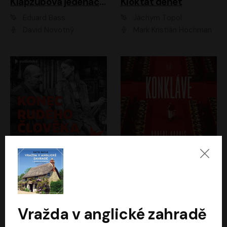
Klapzubova jedenáctka
Kloktat dehet
Eduard Bass
Jáchym Topol
David Novotný
Mark Kristián Hochman
Konec rudého člověka
Konkláve
Světlana Alexijevičová, Daniel Majling
Robert Harris
Jan Sklenář, Jan Staněk, Jan Vondráček, Johanna Tesařová, Klára Sedláčková Ottová, Magdalena Zimová, Marie Poulová, Martin Matejka, Miroslav Zavičár, Pavel Neškudla, Samuel Toman, Šimon Kučera, Štěpánka Fingerhutová, Tomáš Turek
Jan Kolařík
Vražda v anglické zahradě