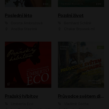
Poslední léto
Pozdní život
Dorota Ambrožová
Bernhard Schlink
Anežka Šťastná
Otakar Brousek ml.
Pražský hřbitov
Průvodce světem dinosaurů aneb Nová cesta do pravěku
Umberto Eco
Vladimír Socha