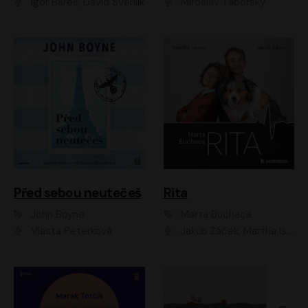
Igor Bareš, David Švehlík
Miroslav Táborský
Před sebou neutečeš
Rita
John Boyne
Marta Buchaca
Vlasta Peterková
Jakub Žáček, Martha Issová