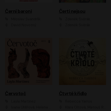
Černí baroni
Čerti nejsou
Miloslav Švandrlík
Zdeněk Svěrák
David Novotný
Zdeněk Svěrák
Červotoč
Čtvrté křídlo
Layla Martinez
Rebecca Yarros
Ivana Uhlířová, Helena Čermáková
Klára Oltová, Matouš Ruml