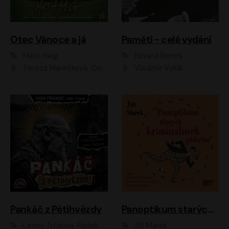
Otec Vánoce a já
Paměti - celé vydání
Matt Haig
Edvard Beneš
Tereza Marečková, Ondřej Endru Havlík
Vladimír Vokál
Pankáč z Pětihvězdy
Panoptikum starých kriminálních příběhů
Lenny Trčková, Radek Příhonský
Jiří Marek