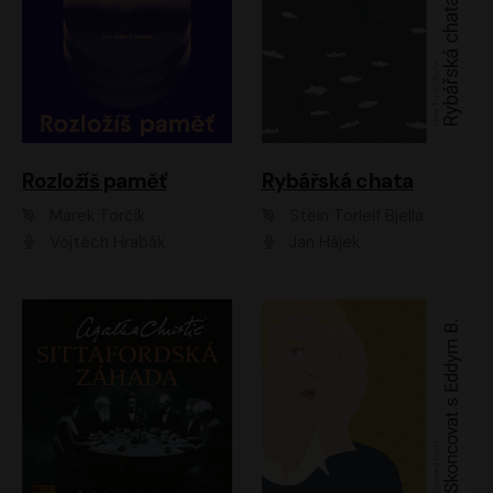
Rozložíš paměť
Rybářská chata
Marek Torčík
Stein Torleif Bjella
Vojtěch Hrabák
Jan Hájek