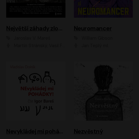
Největší záhady zločinu
Neuromancer
Jaroslav V. Mareš
William Gibson
Martin Stránský, Vasil Fridrich, Filip Jančík, Martin Preiss, Marek Holý, Lukáš Hlavica, Libor Hruška, Jan Maxián, Ladislav Cigánek, Jiří Ployhar, Filip Švarc, Vilém Udatný, Jan Vondráček, Jitka Ježková, Zuzana Slavíková, Michaela Klenková, Lucie Juřičková, Miriam Chytilová, Martina Hudečková
Jan Teplý ml.
Nevykládej mi pohádky
Nezvěstný