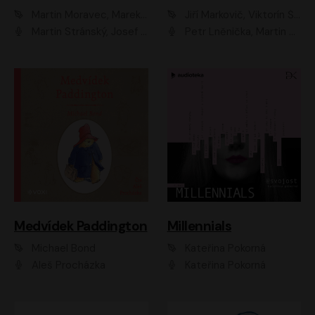
Martin Moravec, Marek Dvořák
Jiří Markovič, Viktorín Šulc
Martin Stránský, Josef Pejchal, Petra Bučková
Petr Lněnička, Martin Zahálka, Barbara Lukešová, Michal Zelenka
Medvídek Paddington
Millennials
Michael Bond
Kateřina Pokorná
Aleš Procházka
Kateřina Pokorná