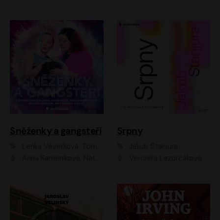
Sněženky a gangsteři
Srpny
Lenka Veverková, Tomáš Dianiška
Jakub Stanjura
Anna Kameníková, Nataša Bednářová, Tereza Hof, Taťjana Medvecká, Zuzana Slavíková, Šimon Krupa, Robert Mikluš, Jiří Vyorálek, Kryštof Hádek, Martin Hofmann, Martin Hruška
Veronika Lazorčáková