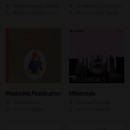
Martin Moravec, Marek Dvořák
Jiří Markovič, Viktorín Šulc
Martin Stránský, Josef Pejchal, Petra Bučková
Petr Lněnička, Martin Zahálka, Barbara Lukešová, Michal Zelenka
Medvídek Paddington
Millennials
Michael Bond
Kateřina Pokorná
Aleš Procházka
Kateřina Pokorná