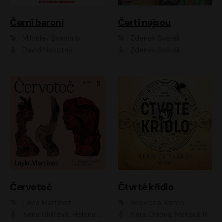
Černí baroni
Čerti nejsou
Miloslav Švandrlík
Zdeněk Svěrák
David Novotný
Zdeněk Svěrák
Červotoč
Čtvrté křídlo
Layla Martinez
Rebecca Yarros
Ivana Uhlířová, Helena Čermáková
Klára Oltová, Matouš Ruml