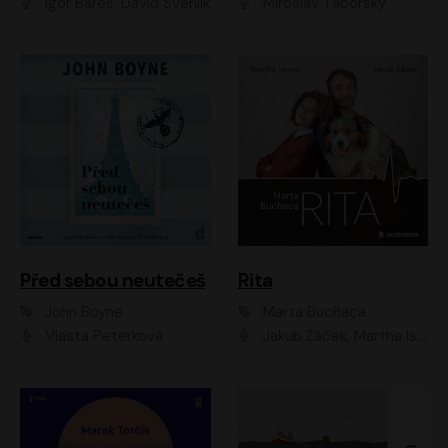
Igor Bareš, David Švehlík
Miroslav Táborský
Před sebou neutečeš
Rita
John Boyne
Marta Buchaca
Vlasta Peterková
Jakub Žáček, Martha Issová