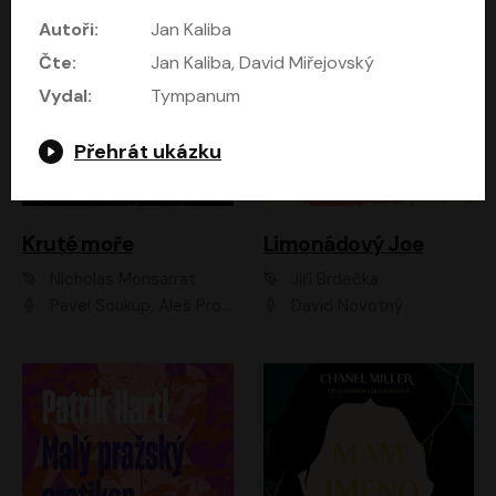
Autoři:
Jan Kaliba
Čte:
Jan Kaliba, David Miřejovský
Vydal:
Tympanum
Přehrát ukázku
Kruté moře
Limonádový Joe
Nicholas Monsarrat
Jiří Brdečka
Pavel Soukup, Aleš Procházka, David Novotný, Marek Holý, Martin Preiss, Jakub Saic, Petr Neskusil, David Matásek, Vasil Fridrich, Pavel Rímský, Zuzana Slavíková, Zbyšek Horák, Martin Zahálka, Luboš Ondráček, Amélie Vránová, Andrea Elsnerová, Anna Theimerová, Antonín Navrátil, Apolena Velsová, Bohdan Tůma, Filip Jančík, Filip Švarc, Jan Škvor, Jiří Köhler, Kateřina Peřinová, Kristýna Nebeská, Kristýna Skružná, Ladislav Cigánek, Libor Terš, Lucie Timíková, Martin Hruška, Martin Stránský, Michal Holán, Michal Jagelka, Milada Vaňkátová, Oldřich Hajlich, Pavel Dytrt, Petr Burian, Petr Gelnar, Radek Hoppe, Radek Škvor, Radovan Vaculík, Richard Fiala, Robert Hájek, Robin Pařík, Roman Hajlich, Roman Říčař, Svatopluk Schuller, Terezie Taberyová, Valentina Vránová, Vojtěch hájek, Zuzana Kajnarová Říčařová
David Novotný