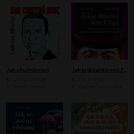
Jak chutná moc
Jak je důležité míti Filipa
Ladislav Mňačko
Oscar Wilde
Rudolf Červenka
Dagmar Čárová, Klára Suchá, Martin Hruška, Otakar Brousek ml., Pavel Neškudla, Radek Hoppe, Šárka Krausová, Vanda Hybnerová, Viktor Dvořák