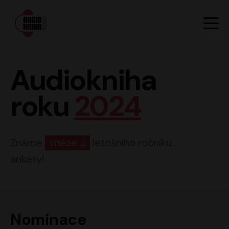
Hlavn
Men
Audiokniha roku
Audiokniha
roku
2024
Známe
vítěze
letošního ročníku
ankety!
Nominace