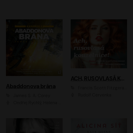
ACH, RUSOVLASÁ KOUZELNICE!
Abaddonova brána
Francis Scott Fitzgerald
Rudolf Červenka
James S. A. Corey
Ondřej Rychlý, Helena Dvořáková, Tereza Císařová, Jan Teplý, Jiří Vyorálek, Matěj Převrátil