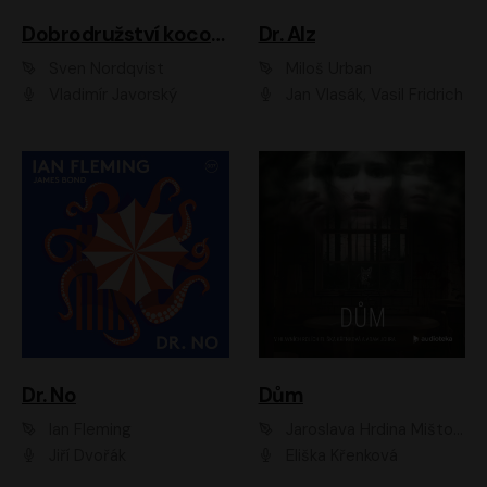
Dobrodružství kocoura Fiškuse a dědy Pettsona 1
Dr. Alz
Sven Nordqvist
Miloš Urban
Vladimír Javorský
Jan Vlasák, Vasil Fridrich
Dr. No
Dům
Ian Fleming
Jaroslava Hrdina Mištová
Jiří Dvořák
Eliška Křenková