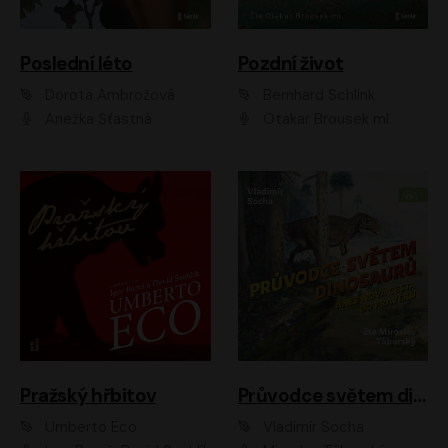
Poslední léto
Pozdní život
Dorota Ambrožová
Bernhard Schlink
Anežka Šťastná
Otakar Brousek ml.
Pražský hřbitov
Průvodce světem dinosaurů aneb Nová cesta do pravěku
Umberto Eco
Vladimír Socha