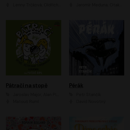
Lenny Trčková, Oldřich Kaiser
Jaromír Meduna, Otakar Brousek ml., Saša Rašilov
Pátrači na stopě
Pérák
Jaroslav Major, Alan Piskač
Petr Stančík
Matouš Ruml
David Novotný