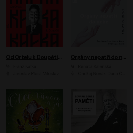
Od Ortelu k Doupěti – tucet Kafkových povídek
Orgány nepatří do nebe
Franz Kafka
Renata Kalenská
Jaroslav Plesl, Miloslav Mejzlík, David Novotný, Lukáš Hlavica, Jaromír Meduna, Václav Neužil, Otakar Brousek ml., Jan Holík, Václav Marhold
Ondřej Novák, Dana Černá, Martin Sláma, Petr Štěpán, Libor Hruška, Filip Jančík, Jakub Urbánek, Barbora Goldmannová, Karolína Zbořilová, Petra Šimberová, Richard Wágner, Klára Sochorová, Šárka Šildová, Zbyšek Horák, Anita Krausová