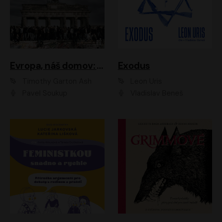
Evropa, náš domov: Od vylodění v Normandii po válku na Ukrajině
Exodus
Timothy Garton Ash
Leon Uris
Pavel Soukup
Vladislav Beneš