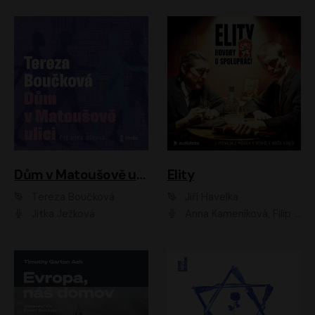
Dům v Matoušově ulici
Elity
Tereza Boučková
Jiří Havelka
Jitka Ježková
Anna Kameníková, Filip Březina, Jiří Lábus, Jiří Vyorálek, Klára Melíšková, Miloslav König, Miroslav Hanuš, Pavla Tomicová, Petr Lněnička, Richard Stanke, Taťjana Medveská, Václav Neužil, Vojtech Vondráček, Zdeněk Piškula