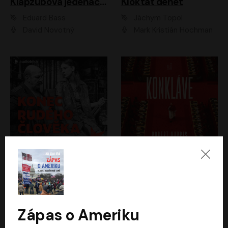
Klapzubova jedenáctka
Kloktat dehet
Eduard Bass
Jáchym Topol
David Novotný
Mark Kristián Hochman
Konec rudého člověka
Konkláve
Světlana Alexijevičová, Daniel Majling
Robert Harris
Jan Sklenář, Jan Staněk, Jan Vondráček, Johanna Tesařová, Klára Sedláčková Ottová, Magdalena Zimová, Marie Poulová, Martin Matejka, Miroslav Zavičár, Pavel Neškudla, Samuel Toman, Šimon Kučera, Štěpánka Fingerhutová, Tomáš Turek
Jan Kolařík
Zápas o Ameriku