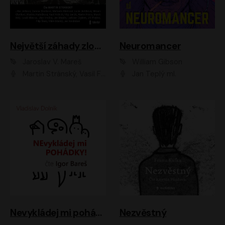
Největší záhady zločinu
Neuromancer
Jaroslav V. Mareš
William Gibson
Martin Stránský, Vasil Fridrich, Filip Jančík, Martin Preiss, Marek Holý, Lukáš Hlavica, Libor Hruška, Jan Maxián, Ladislav Cigánek, Jiří Ployhar, Filip Švarc, Vilém Udatný, Jan Vondráček, Jitka Ježková, Zuzana Slavíková, Michaela Klenková, Lucie Juřičková, Miriam Chytilová, Martina Hudečková
Jan Teplý ml.
Nevykládej mi pohádky
Nezvěstný