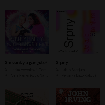
Sněženky a gangsteři
Srpny
Lenka Veverková, Tomáš Dianiška
Jakub Stanjura
Anna Kameníková, Nataša Bednářová, Tereza Hof, Taťjana Medvecká, Zuzana Slavíková, Šimon Krupa, Robert Mikluš, Jiří Vyorálek, Kryštof Hádek, Martin Hofmann, Martin Hruška
Veronika Lazorčáková