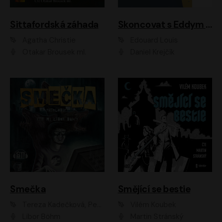
Sittafordská záhada
Skoncovat s Eddym B.
Agatha Christie
Édouard Louis
Otakar Brousek ml.
Daniel Krejčík
Smečka
Smějící se bestie
Tereza Kadečková, Petr Boček, Nelly Černohorská, Ondřej Kocáb, Ludmila Svozilová, Miroslav Pech, Karin Novotná, Jiří Sivok, Martin Štefko, Kateřina Malec Houfková, Tomáš Marton, Madla Pospíšilová Karasová, Michal Březina, Veronika Fiedlerová, Lukáš Vavrečka, Přemysl Krejčík, Mort Castle
Vilém Koubek
Libor Böhm
Martin Stránský