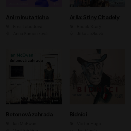
Ani minuta ticha
Arila: Stíny Citadely
Ema Labudová
Radek Starý
Anna Kameníková
Jitka Ježková
Betonová zahrada
Bídníci
Ian McEwan
Victor Hugo
Vasil Fridrich
Jan Vlasák