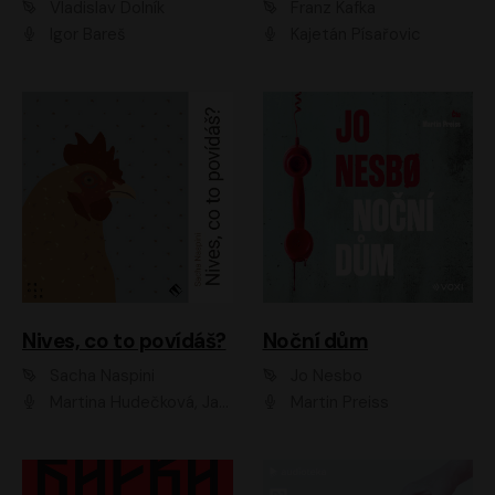
Vladislav Dolník
Franz Kafka
Igor Bareš
Kajetán Písařovic
Nives, co to povídáš?
Noční dům
Sacha Naspini
Jo Nesbo
Martina Hudečková, Jaromír Meduna, Zuzana Slavíková
Martin Preiss