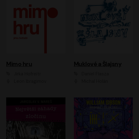
Muklové a Šlajsny
Mimo hru
Daniel Flasza
Jirka Hofreitr
Michal Holán
Leon Ibragimov