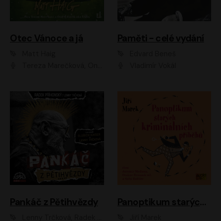
Otec Vánoce a já
Paměti - celé vydání
Matt Haig
Edvard Beneš
Tereza Marečková, Ondřej Endru Havlík
Vladimír Vokál
Pankáč z Pětihvězdy
Panoptikum starých kriminálních příběhů
Lenny Trčková, Radek Příhonský
Jiří Marek