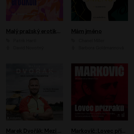
Malý pražský erotikon
Mám jméno
Patrik Hartl
Chanel Miller
David Novotný
Barbora Goldmannová
Marek Dvořák: Mezi nebem a pacientem
Markovič: Lovec přízraků