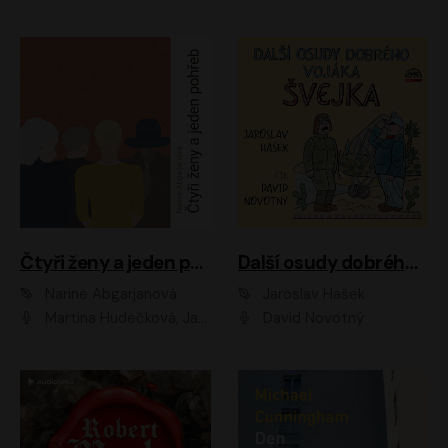
Čtyři ženy a jeden pohřeb
Další osudy dobrého vojáka Švejka
Narine Abgarjanová
Jaroslav Hašek
Martina Hudečková, Jaromír Meduna
David Novotný