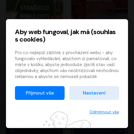
Aby web fungoval, jak má (souhlas
s cookies)
Strašidlo minulosti
Svět podle Garpa
Pro co nejlepší zážitek z procházení webu - aby
Jaroslav Velinský
John Irving
fungovalo vyhledávání, abychom si pamatovali, co
Libor Hruška
David Novotný
máte v košíku, abyste jednoduše zjistili stav vaší
objednávky, abychom vás neobtěžovali nevhodnou
reklamou a abyste se nemuseli pokaždé
přihlašovat.
Proto od vás potřebujeme souhlas se
Přijmout vše
Nastavení
zpracováním souborů cookies
, tj. malých souborů,
které se dočasně ukládají ve vašem prohlížeči.
Děkujeme, že nám ho dáte a pomůžete nám tak
Odmítnout vše
web zlepšovat.