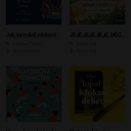
Jak se mění vědomí
JEJE JEJE JEJE, NĚCO SE MI DĚJE + PROBOUZECÍ KNÍŽKA + OPATRNĚ NA TO MRNĚ + USÍNACÍ KNÍŽKA
Michael Pollan
Robin Král
Zbyšek Horák
Robin Král