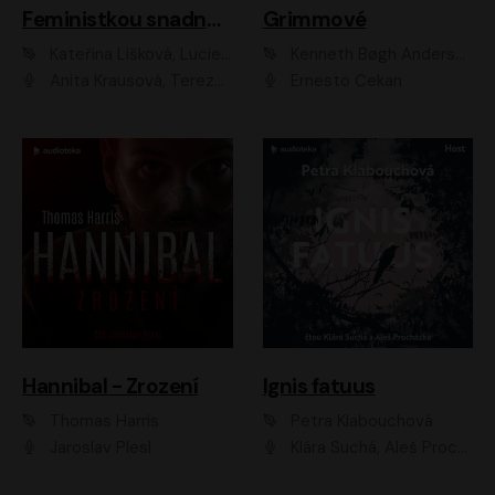
Feministkou snadno a rychle
Grimmové
Kateřina Lišková, Lucie Jarkovská
Kenneth Bøgh Andersen, Benni Bødker
Anita Krausová, Tereza Dočkalová
Ernesto Čekan
Hannibal - Zrození
Ignis fatuus
Thomas Harris
Petra Klabouchová
Jaroslav Plesl
Klára Suchá, Aleš Procházka