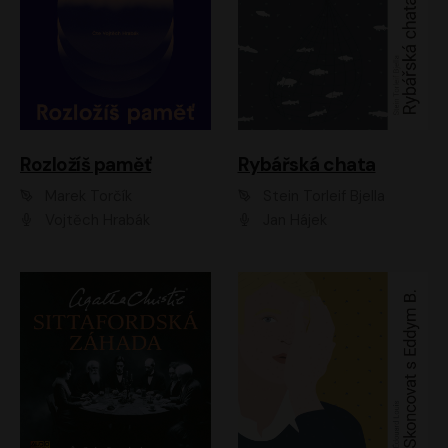
Rozložíš paměť
Rybářská chata
Marek Torčík
Stein Torleif Bjella
Vojtěch Hrabák
Jan Hájek