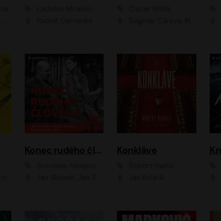
ová
Ladislav Mňačko
Oscar Wilde
ka
Rudolf Červenka
Dagmar Čárová, Klára Suchá, Martin Hruška, Otakar Brousek ml., Pavel Neškudla, Radek Hoppe, Šárka Krausová, Vanda Hybnerová, Viktor Dvořák
Konec rudého člověka
Konkláve
Kr
Světlana Alexijevičová, Daniel Majling
Robert Harris
man
Jan Sklenář, Jan Staněk, Jan Vondráček, Johanna Tesařová, Klára Sedláčková Ottová, Magdalena Zimová, Marie Poulová, Martin Matejka, Miroslav Zavičár, Pavel Neškudla, Samuel Toman, Šimon Kučera, Štěpánka Fingerhutová, Tomáš Turek
Jan Kolařík
Pavel Souk