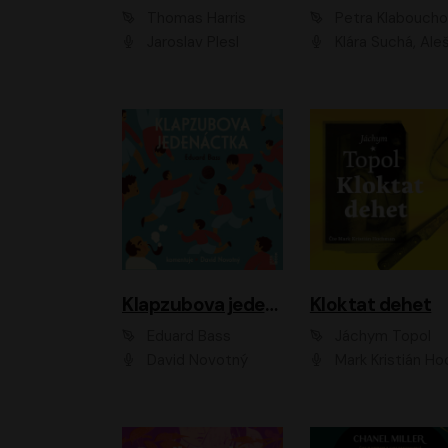
Thomas Harris
Petra Klabouch
Jaroslav Plesl
Klára Suchá, Aleš Procház
Klapzubova jedenáctka
Kloktat dehet
Eduard Bass
Jáchym Topol
David Novotný
Mark Kristián Hoch