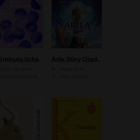
i minuta ticha
Arila: Stíny Citadely
Ema Labudová
Radek Starý
Anna Kameníková
Jitka Ježková