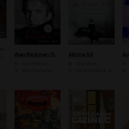
ACH, RUSOVLASÁ KOUZELNICE!
Alan Rickman: Deníky
Alicina Síť
An
ald
Alan Rickman
Kate Quinn
Aleš Procházka
Vilma Cibulková, Jitka Ježková