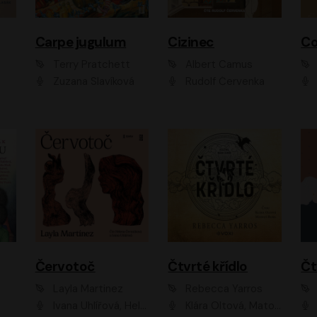
Carpe jugulum
Cizinec
Co
Terry Pratchett
Albert Camus
Zuzana Slavíková
Rudolf Červenka
Červotoč
Čtvrté křídlo
Layla Martinez
Rebecca Yarros
Ivana Uhlířová, Helena Čermáková
Klára Oltová, Matouš Ruml