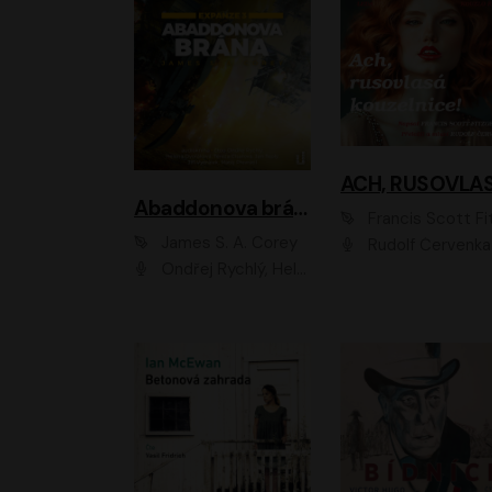
Abaddonova brána
Francis Scott Fitzger
James S. A. Corey
Rudolf Červenka
Ondřej Rychlý, Helena Dvořáková, Tereza Císařová, Jan Teplý, Jiří Vyorálek, Matěj Převrátil