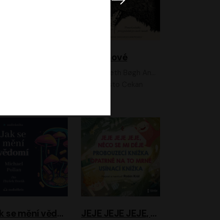
Feministkou snadno a rychle
Grimmové
Kateřina Lišková, Lucie Jarkovská
Kenneth Bøgh Andersen, Benni Bødker
Anita Krausová, Tereza Dočkalová
Ernesto Čekan
Jak se mění vědomí
JEJE JEJE JEJE, NĚCO SE MI DĚJE + PROBOUZECÍ KNÍŽKA + OPATRNĚ NA TO MRNĚ + USÍNACÍ KNÍŽKA