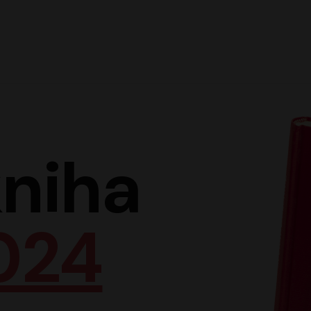
Hlav
niha
024