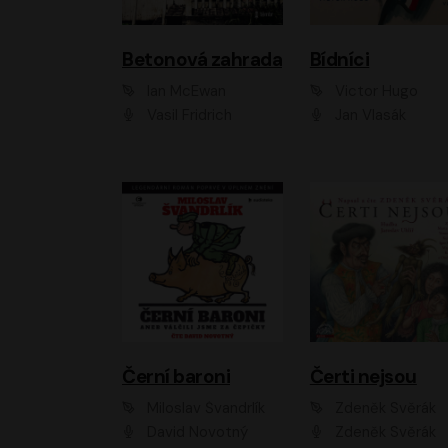
Betonová zahrada
Bídníci
Ian McEwan
Victor Hugo
Vasil Fridrich
Jan Vlasák
Černí baroni
Čerti nejsou
Miloslav Švandrlík
Zdeněk Svěrák
David Novotný
Zdeněk Svěrák