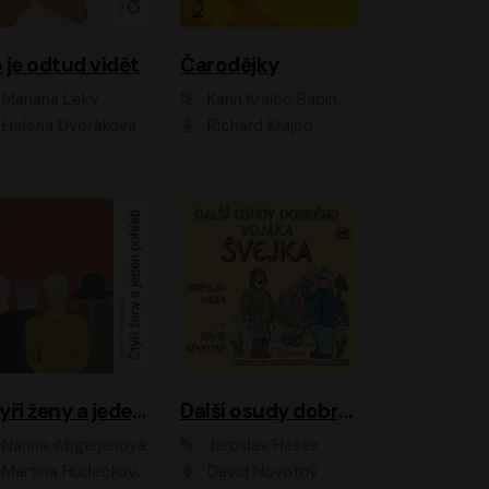
 je odtud vidět
Čarodějky
Mariana Leky
Karin Krajčo Babinská
Helena Dvořáková
Richard Krajčo
Čtyři ženy a jeden pohřeb
Další osudy dobrého vojáka Švejka
Narine Abgarjanová
Jaroslav Hašek
Martina Hudečková, Jaromír Meduna
David Novotný