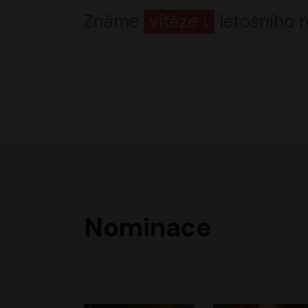
Známe
vítěze
letošního r
Nominace