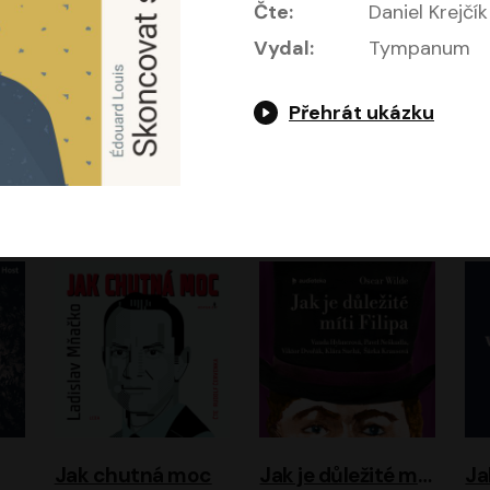
Čte:
Daniel Krejčík
Vydal:
Tympanum
Přehrát ukázku
Evropa, náš domov: Od vylodění v Normandii po válku na Ukrajině
Exodus
Timothy Garton Ash
Leon Uris
ráček, Zdeněk Piškula
Pavel Soukup
Vladislav Beneš
Jak chutná moc
Jak je důležité míti Filipa