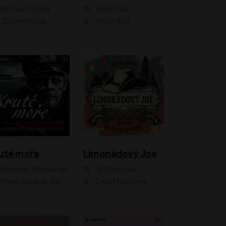
Michael Pollan
Robin Král
Zbyšek Horák
Robin Král
uté moře
Limonádový Joe
Nicholas Monsarrat
Jiří Brdečka
up, Aleš Procházka, David Novotný, Marek Holý, Martin Preiss, Jakub Saic, Petr Neskusil, David Matásek, Vasil Fridrich, Pavel Rímský, Zuzana Slavíková, Zbyšek Horák, Martin Zahálka, Luboš Ondráček, Amélie Vránová, Andrea Elsnerová, Anna Theimerová, Antonín Navrátil, Apolena Velsová, Bohdan Tůma, Filip Jančík, Filip Švarc, Jan Škvor, Jiří Köhler, Kateřina Peřinová, Kristýna Nebeská, Kristýna Skružná, Ladislav Cigánek, Libor Terš, Lucie Timíková, Martin Hruška, Martin Stránský, Michal Holán, Michal Jagelka, Milada Vaňkátová, Oldřich Hajlich, Pavel Dytrt, Petr Burian, Petr Gelnar, Radek Hoppe, Radek Škvor, Radovan Vaculík, Richard Fiala, Robert Hájek, Robin Pařík, Roman Hajlich, Roman Říčař, Svatopluk Schuller, Terezie Taberyová, Valentina Vránová, Vojtěch hájek, Zuzana Kajnarová Říčařová
David Novotný