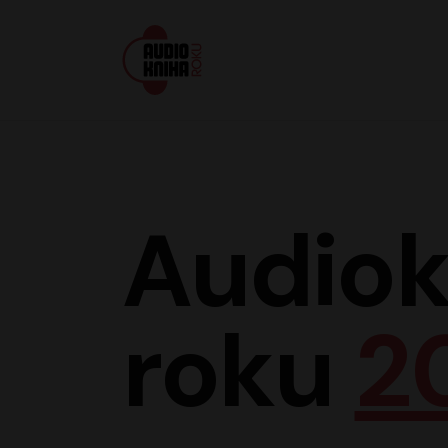
Audiokniha roku
Audiok
roku
2