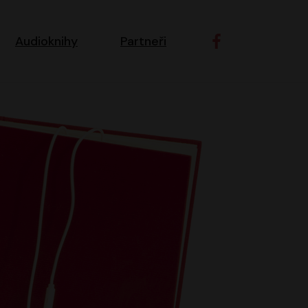
ní navigace
Audioknihy
Partneři