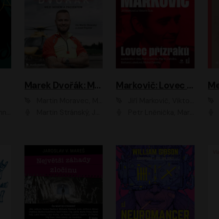
Marek Dvořák: Mezi nebem a pacientem
Markovič: Lovec přízraků
Martin Moravec, Marek Dvořák
Jiří Markovič, Viktorín Šulc
vá
Martin Stránský, Josef Pejchal, Petra Bučková
Petr Lněnička, Martin Zahálka, Barbara Lukešová, Michal Zelenka