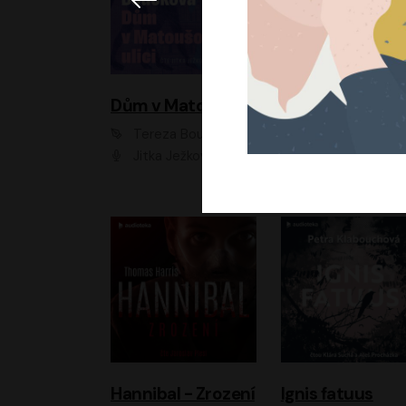
Dům v Matoušově ulici
Elity
Tereza Boučková
Jiří Havelka
Jitka Ježková
Anna Kameníková, Filip Březina, Jiří Lábus, Jiří Vyorálek, Klára Melíšková, Miloslav König, Miroslav Hanuš, Pavla Tomicová, Petr Lněnička, Richard Stanke, Taťjana Medveská, Václav Neužil, Vojtech Vond
Hannibal - Zrození
Ignis fatuus