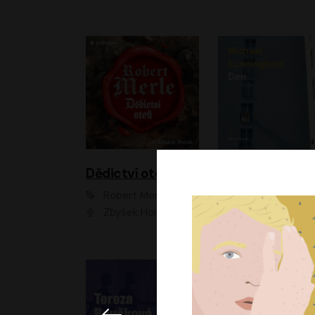
Dědictví otců
Den
Robert Merle
Michael Cunningha
Zbyšek Horák
Petr Stach