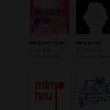
Malý pražský erotikon
Mám jméno
Patrik Hartl
Chanel Miller
David Novotný
Barbora Goldmanno