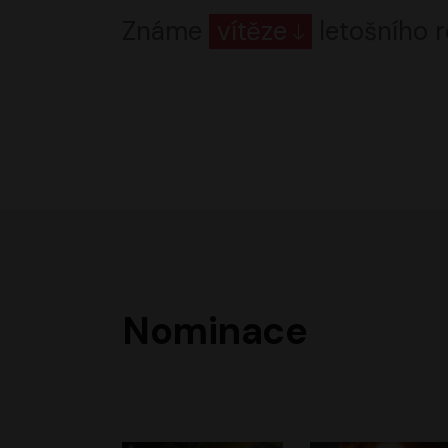
Známe
vítěze
letošního r
Nominace