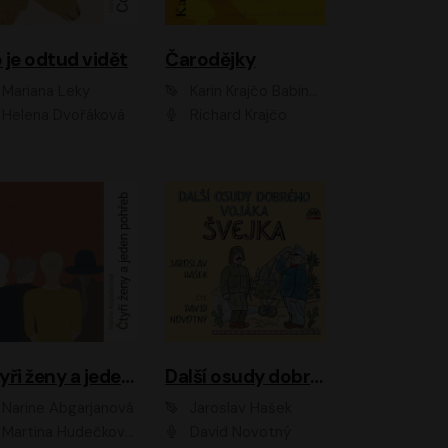
 je odtud vidět
Čarodějky
Mariana Leky
Karin Krajčo Babinská
Helena Dvořáková
Richard Krajčo
Čtyři ženy a jeden pohřeb
Další osudy dobrého vojáka Švejka
Narine Abgarjanová
Jaroslav Hašek
Martina Hudečková, Jaromír Meduna
David Novotný