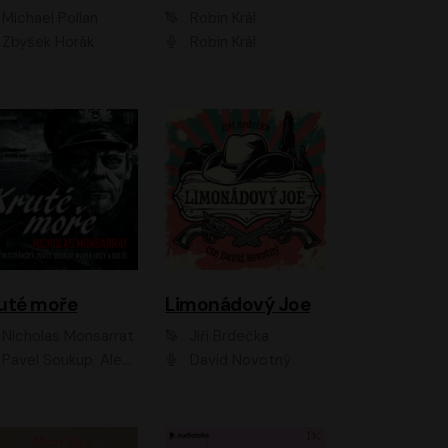
Michael Pollan
Robin Král
Zbyšek Horák
Robin Král
uté moře
Limonádový Joe
Nicholas Monsarrat
Jiří Brdečka
up, Aleš Procházka, David Novotný, Marek Holý, Martin Preiss, Jakub Saic, Petr Neskusil, David Matásek, Vasil Fridrich, Pavel Rímský, Zuzana Slavíková, Zbyšek Horák, Martin Zahálka, Luboš Ondráček, Amélie Vránová, Andrea Elsnerová, Anna Theimerová, Antonín Navrátil, Apolena Velsová, Bohdan Tůma, Filip Jančík, Filip Švarc, Jan Škvor, Jiří Köhler, Kateřina Peřinová, Kristýna Nebeská, Kristýna Skružná, Ladislav Cigánek, Libor Terš, Lucie Timíková, Martin Hruška, Martin Stránský, Michal Holán, Michal Jagelka, Milada Vaňkátová, Oldřich Hajlich, Pavel Dytrt, Petr Burian, Petr Gelnar, Radek Hoppe, Radek Škvor, Radovan Vaculík, Richard Fiala, Robert Hájek, Robin Pařík, Roman Hajlich, Roman Říčař, Svatopluk Schuller, Terezie Taberyová, Valentina Vránová, Vojtěch hájek, Zuzana Kajnarová Říčařová
David Novotný