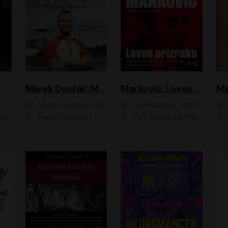
Marek Dvořák: Mezi nebem a pacientem
Markovič: Lovec přízraků
Martin Moravec, Marek Dvořák
Jiří Markovič, Viktorín Šulc
vá
Martin Stránský, Josef Pejchal, Petra Bučková
Petr Lněnička, Martin Zahálka, Barbara Lukešová, Michal Zelenka