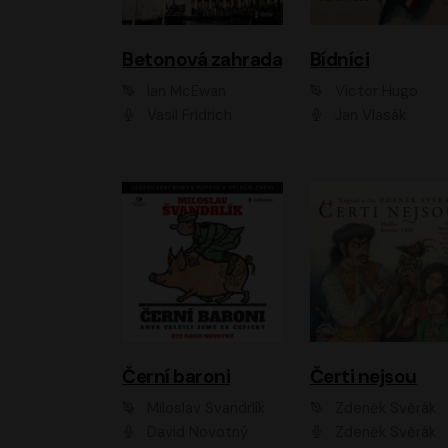
Betonová zahrada
Bídníci
Ian McEwan
Victor Hugo
Vasil Fridrich
Jan Vlasák
Černí baroni
Čerti nejsou
Miloslav Švandrlík
Zdeněk Svěrák
David Novotný
Zdeněk Svěrák