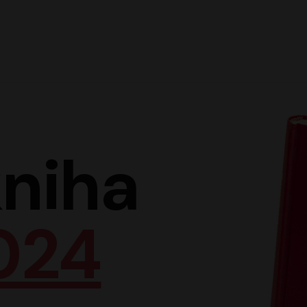
Hlav
niha
024