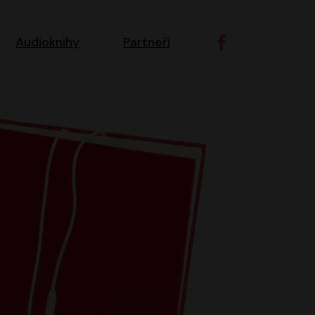
ní navigace
Audioknihy
Partneři