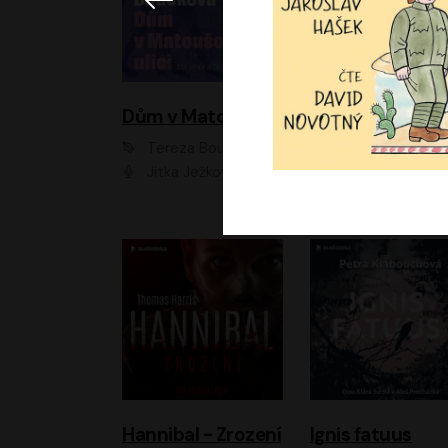
Dům v Matoušově ulici
Elity
Tereza Boučková
Jiří Havelka
Jitka Ježková
Anna Kameníková, Filip Březina, Jiří Lábus, Jiří Vyorálek, Klára Melíšková, Miloslav König, Miroslav Hanuš, Pavla Tomicová, Petr Lněnička, Richard Stanke, Taťjana Medveská, Václav Neužil, Vojtech Vond
Hannibal - Zrození
Ignis fatuus