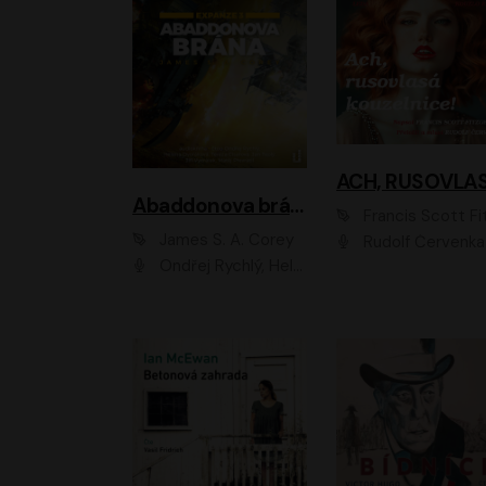
Abaddonova brána
Francis Scott Fitzger
James S. A. Corey
Rudolf Červenka
Ondřej Rychlý, Helena Dvořáková, Tereza Císařová, Jan Teplý, Jiří Vyorálek, Matěj Převrátil