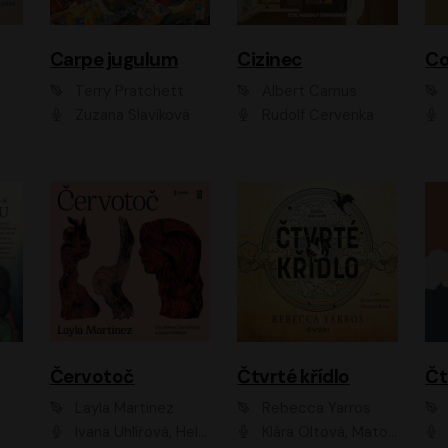
Carpe jugulum
Cizinec
Co
Terry Pratchett
Albert Camus
Zuzana Slavíková
Rudolf Červenka
Červotoč
Čtvrté křídlo
Layla Martinez
Rebecca Yarros
Ivana Uhlířová, Helena Čermáková
Klára Oltová, Matouš Ruml