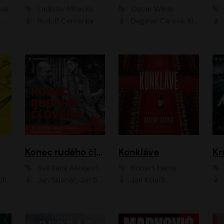
ová
Ladislav Mňačko
Oscar Wilde
ka
Rudolf Červenka
Dagmar Čárová, Klára Suchá, Martin Hruška, Otakar Brousek ml., Pavel Neškudla, Radek Hoppe, Šárka Krausová, Vanda Hybnerová, Viktor Dvořák
Konec rudého člověka
Konkláve
Kr
Světlana Alexijevičová, Daniel Majling
Robert Harris
man
Jan Sklenář, Jan Staněk, Jan Vondráček, Johanna Tesařová, Klára Sedláčková Ottová, Magdalena Zimová, Marie Poulová, Martin Matejka, Miroslav Zavičár, Pavel Neškudla, Samuel Toman, Šimon Kučera, Štěpánka Fingerhutová, Tomáš Turek
Jan Kolařík
Pavel Souk