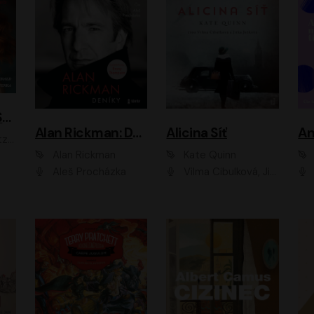
ACH, RUSOVLASÁ KOUZELNICE!
Alan Rickman: Deníky
Alicina Síť
An
ald
Alan Rickman
Kate Quinn
Aleš Procházka
Vilma Cibulková, Jitka Ježková