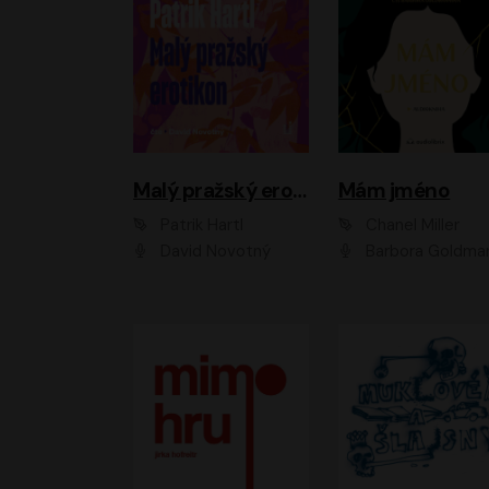
Malý pražský erotikon
Mám jméno
Patrik Hartl
Chanel Miller
David Novotný
Barbora Goldmanno