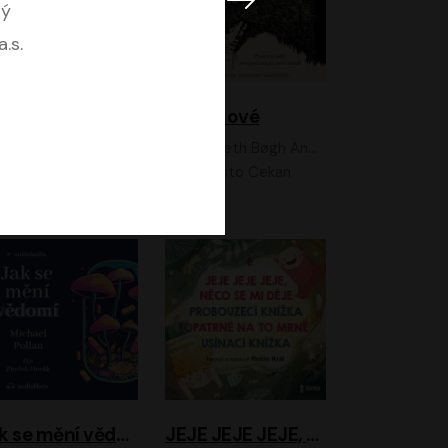
ný
.s.
Feministkou snadno a rychle
Grimmové
Kateřina Lišková, Lucie Jarkovská
Kenneth Bøgh Andersen, Benni Bødker
Anita Krausová, Tereza Dočkalová
Ernesto Čekan
Jak se mění vědomí
JEJE JEJE JEJE, NĚCO SE MI DĚJE + PROBOUZECÍ KNÍŽKA + OPATRNĚ NA TO MRNĚ + USÍNACÍ KNÍŽKA