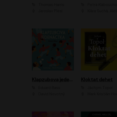
Thomas Harris
Petra Klabouch
Jaroslav Plesl
Klára Suchá, Aleš Procház
Klapzubova jedenáctka
Kloktat dehet
Eduard Bass
Jáchym Topol
David Novotný
Mark Kristián Hoch