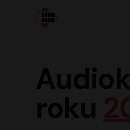
Audiokniha roku
Audiok
roku
2