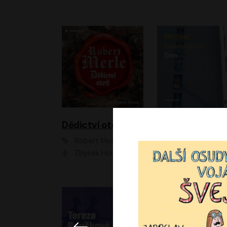
Dědictví otců
Den
Robert Merle
Michael Cunningha
Zbyšek Horák
Petr Stach