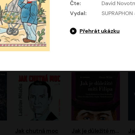
Čte:
David Novot
Vydal:
SUPRAPHON a
Přehrát ukázku
Evropa, náš domov: Od vylodění v Normandii po válku na Ukrajině
Exodus
Timothy Garton Ash
Leon Uris
ráček, Zdeněk Piškula
Pavel Soukup
Vladislav Beneš
Jak chutná moc
Jak je důležité míti Filipa