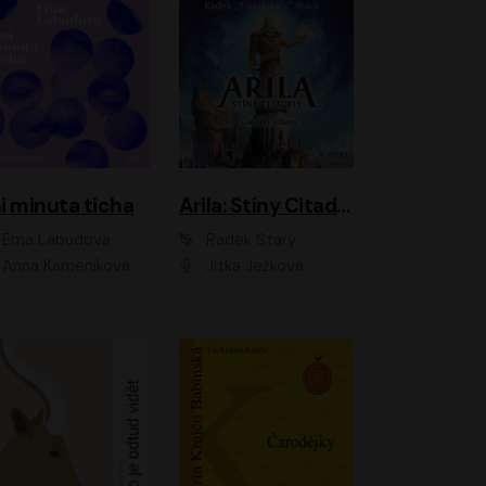
i minuta ticha
Arila: Stíny Citadely
Ema Labudová
Radek Starý
Anna Kameníková
Jitka Ježková