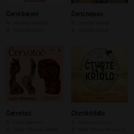
Černí baroni
Čerti nejsou
Miloslav Švandrlík
Zdeněk Svěrák
David Novotný
Zdeněk Svěrák
Červotoč
Čtvrté křídlo
Layla Martinez
Rebecca Yarros
Ivana Uhlířová, Helena Čermáková
Klára Oltová, Matouš Ruml