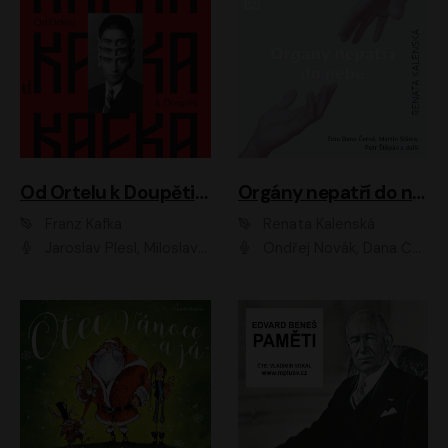
Od Ortelu k Doupěti – tucet Kafkových povídek
Orgány nepatří do nebe
Franz Kafka
Renata Kalenská
Jaroslav Plesl, Miloslav Mejzlík, David Novotný, Lukáš Hlavica, Jaromír Meduna, Václav Neužil, Otakar Brousek ml., Jan Holík, Václav Marhold
Ondřej Novák, Dana Černá, Martin Sláma, Petr Štěpán, Libor Hruška, Filip Jančík, Jakub Urbánek, Barbora Goldmannová, Karolína Zbořilová, Petra Šimberová, Richard Wágner, Klára Sochorová, Šárka Šildová, Zbyšek Horák, Anita Krausová