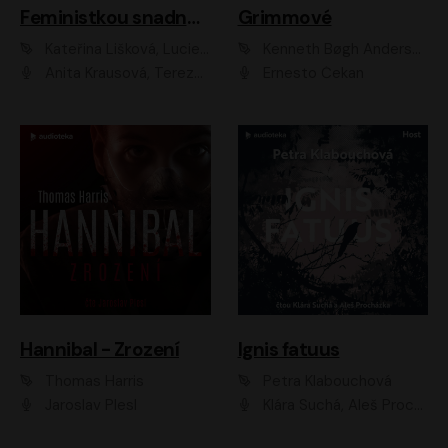
Feministkou snadno a rychle
Grimmové
Kateřina Lišková, Lucie Jarkovská
Kenneth Bøgh Andersen, Benni Bødker
Anita Krausová, Tereza Dočkalová
Ernesto Čekan
Hannibal - Zrození
Ignis fatuus
Thomas Harris
Petra Klabouchová
Jaroslav Plesl
Klára Suchá, Aleš Procházka