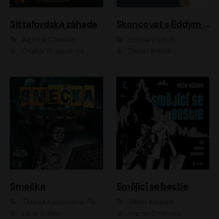
Sittafordská záhada
Skoncovat s Eddym B.
Agatha Christie
Édouard Louis
Otakar Brousek ml.
Daniel Krejčík
Smečka
Smějící se bestie
Tereza Kadečková, Petr Boček, Nelly Černohorská, Ondřej Kocáb, Ludmila Svozilová, Miroslav Pech, Karin Novotná, Jiří Sivok, Martin Štefko, Kateřina Malec Houfková, Tomáš Marton, Madla Pospíšilová Karasová, Michal Březina, Veronika Fiedlerová, Lukáš Vavrečka, Přemysl Krejčík, Mort Castle
Vilém Koubek
Libor Böhm
Martin Stránský