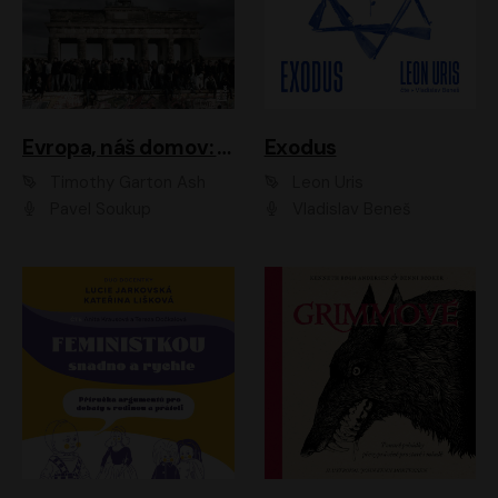
Evropa, náš domov: Od vylodění v Normandii po válku na Ukrajině
Exodus
Timothy Garton Ash
Leon Uris
Pavel Soukup
Vladislav Beneš