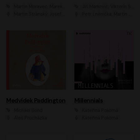
Martin Moravec, Marek Dvořák
Jiří Markovič, Viktorín Šulc
Martin Stránský, Josef Pejchal, Petra Bučková
Petr Lněnička, Martin Zahálka, Barbara Lukešová, Michal Zelenka
Medvídek Paddington
Millennials
Michael Bond
Kateřina Pokorná
Aleš Procházka
Kateřina Pokorná