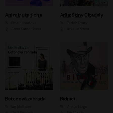
Ani minuta ticha
Arila: Stíny Citadely
Ema Labudová
Radek Starý
Anna Kameníková
Jitka Ježková
Betonová zahrada
Bídníci
Ian McEwan
Victor Hugo
Vasil Fridrich
Jan Vlasák