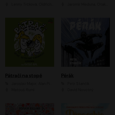
Lenny Trčková, Oldřich Kaiser
Jaromír Meduna, Otakar Brousek ml., Saša Rašilov
Pátrači na stopě
Pérák
Jaroslav Major, Alan Piskač
Petr Stančík
Matouš Ruml
David Novotný