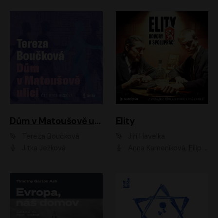
Dům v Matoušově ulici
Elity
Tereza Boučková
Jiří Havelka
Jitka Ježková
Anna Kameníková, Filip Březina, Jiří Lábus, Jiří Vyorálek, Klára Melíšková, Miloslav König, Miroslav Hanuš, Pavla Tomicová, Petr Lněnička, Richard Stanke, Taťjana Medveská, Václav Neužil, Vojtech Vondráček, Zdeněk Piškula