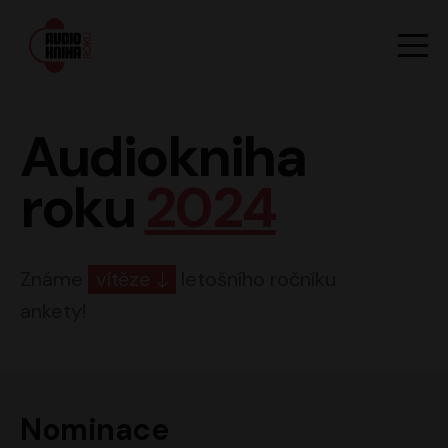
Hlavn
Men
Audiokniha roku
Audiokniha
roku
2024
Známe
vítěze
letošního ročníku
ankety!
Nominace