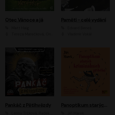
Otec Vánoce a já
Paměti - celé vydání
Matt Haig
Edvard Beneš
Tereza Marečková, Ondřej Endru Havlík
Vladimír Vokál
Pankáč z Pětihvězdy
Panoptikum starých kriminálních příběhů
Lenny Trčková, Radek Příhonský
Jiří Marek