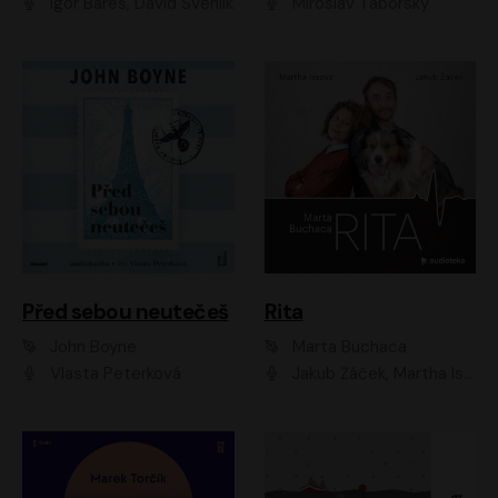
Igor Bareš, David Švehlík
Miroslav Táborský
Před sebou neutečeš
Rita
John Boyne
Marta Buchaca
Vlasta Peterková
Jakub Žáček, Martha Issová