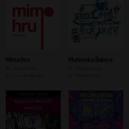
Muklové a Šlajsny
Mimo hru
Daniel Flasza
Jirka Hofreitr
Michal Holán
Leon Ibragimov