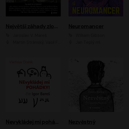
Největší záhady zločinu
Neuromancer
Jaroslav V. Mareš
William Gibson
Martin Stránský, Vasil Fridrich, Filip Jančík, Martin Preiss, Marek Holý, Lukáš Hlavica, Libor Hruška, Jan Maxián, Ladislav Cigánek, Jiří Ployhar, Filip Švarc, Vilém Udatný, Jan Vondráček, Jitka Ježková, Zuzana Slavíková, Michaela Klenková, Lucie Juřičková, Miriam Chytilová, Martina Hudečková
Jan Teplý ml.
Nevykládej mi pohádky
Nezvěstný