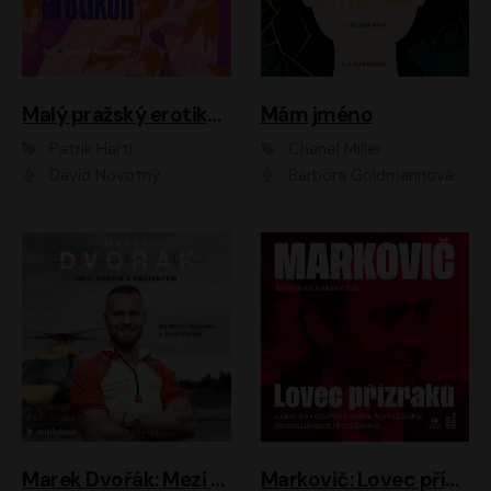
Malý pražský erotikon
Mám jméno
Patrik Hartl
Chanel Miller
David Novotný
Barbora Goldmannová
Marek Dvořák: Mezi nebem a pacientem
Markovič: Lovec přízraků