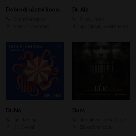
Dobrodružství kocoura Fiškuse a dědy Pettsona 1
Dr. Alz
Sven Nordqvist
Miloš Urban
Vladimír Javorský
Jan Vlasák, Vasil Fridrich
Dr. No
Dům
Ian Fleming
Jaroslava Hrdina Mištová
Jiří Dvořák
Eliška Křenková