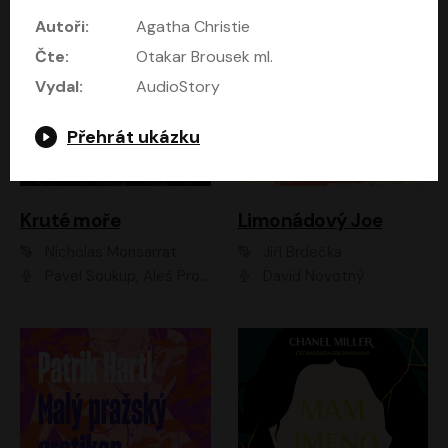
Autoři:
Agatha Christie
Čte:
Otakar Brousek ml.
Vydal:
AudioStory
Přehrát ukázku
Kruté moře
Limonádový Joe
Nicholas Monsarrat
Jiří Brdečka
Pavel Soukup, Aleš Procházka, David Novotný, Marek Holý, Martin Preiss, Jakub Saic, Petr Neskusil, David Matásek, Vasil Fridrich, Pavel Rímský, Zuzana Slavíková, Zbyšek Horák, Martin Zahálka, Luboš Ondráček, Amélie Vránová, Andrea Elsnerová, Anna Theimerová, Antonín Navrátil, Apolena Velsová, Bohdan Tůma, Filip Jančík, Filip Švarc, Jan Škvor, Jiří Köhler, Kateřina Peřinová, Kristýna Nebeská, Kristýna Skružná, Ladislav Cigánek, Libor Terš, Lucie Timíková, Martin Hruška, Martin Stránský, Michal Holán, Michal Jagelka, Milada Vaňkátová, Oldřich Hajlich, Pavel Dytrt, Petr Burian, Petr Gelnar, Radek Hoppe, Radek Škvor, Radovan Vaculík, Richard Fiala, Robert Hájek, Robin Pařík, Roman Hajlich, Roman Říčař, Svatopluk Schuller, Terezie Taberyová, Valentina Vránová, Vojtěch hájek, Zuzana Kajnarová Říčařová
David Novotný