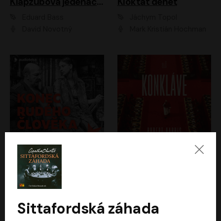
Klapzubova jedenáctka
Kloktat dehet
Eduard Bass
Jáchym Topol
David Novotný
Mark Kristián Hochman
Konec rudého člověka
Konkláve
Světlana Alexijevičová, Daniel Majling
Robert Harris
Jan Sklenář, Jan Staněk, Jan Vondráček, Johanna Tesařová, Klára Sedláčková Ottová, Magdalena Zimová, Marie Poulová, Martin Matejka, Miroslav Zavičár, Pavel Neškudla, Samuel Toman, Šimon Kučera, Štěpánka Fingerhutová, Tomáš Turek
Jan Kolařík
Sittafordská záhada