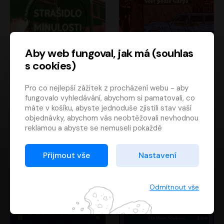
Aby web fungoval, jak má (souhlas
s cookies)
Strašidlo minulosti
Svět podle Garpa
Pro co nejlepší zážitek z procházení webu - aby
Jaroslav Velinský
John Irving
fungovalo vyhledávání, abychom si pamatovali, co
Libor Hruška
David Novotný
máte v košíku, abyste jednoduše zjistili stav vaší
objednávky, abychom vás neobtěžovali nevhodnou
reklamou a abyste se nemuseli pokaždé
přihlašovat.
Proto od vás potřebujeme souhlas se
Přijmout vše
Nastavení
zpracováním souborů cookies
, tj. malých souborů,
které se dočasně ukládají ve vašem prohlížeči.
Děkujeme, že nám ho dáte a pomůžete nám tak
Odmítnout vše
web zlepšovat.