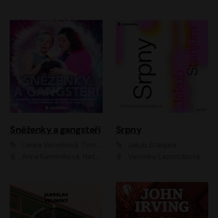
Sněženky a gangsteři
Srpny
Lenka Veverková, Tomáš Dianiška
Jakub Stanjura
Anna Kameníková, Nataša Bednářová, Tereza Hof, Taťjana Medvecká, Zuzana Slavíková, Šimon Krupa, Robert Mikluš, Jiří Vyorálek, Kryštof Hádek, Martin Hofmann, Martin Hruška
Veronika Lazorčáková