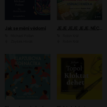
Jak se mění vědomí
JEJE JEJE JEJE, NĚCO SE MI DĚJE + PROBOUZECÍ KNÍŽKA + OPATRNĚ NA TO MRNĚ + USÍNACÍ KNÍŽKA
Michael Pollan
Robin Král
Zbyšek Horák
Robin Král