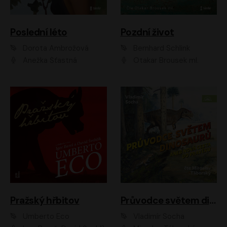
Poslední léto
Pozdní život
Dorota Ambrožová
Bernhard Schlink
Anežka Šťastná
Otakar Brousek ml.
Pražský hřbitov
Průvodce světem dinosaurů aneb Nová cesta do pravěku
Umberto Eco
Vladimír Socha