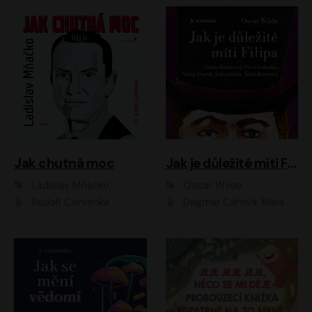
Jak chutná moc
Jak je důležité míti Filipa
Ladislav Mňačko
Oscar Wilde
Rudolf Červenka
Dagmar Čárová, Klára Suchá, Martin Hruška, Otakar Brousek ml., Pavel Neškudla, Radek Hoppe, Šárka Krausová, Vanda Hybnerová, Viktor Dvořák