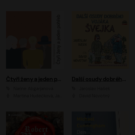
Čtyři ženy a jeden pohřeb
Další osudy dobrého vojáka Švejka
Narine Abgarjanová
Jaroslav Hašek
Martina Hudečková, Jaromír Meduna
David Novotný