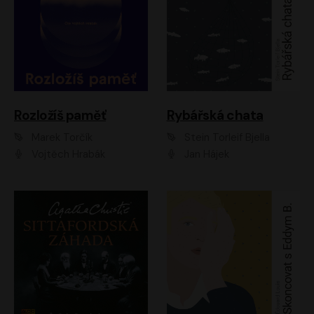
Rozložíš paměť
Rybářská chata
Marek Torčík
Stein Torleif Bjella
Vojtěch Hrabák
Jan Hájek