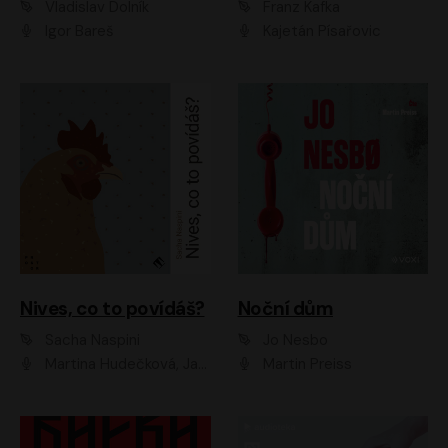
Vladislav Dolník
Franz Kafka
Igor Bareš
Kajetán Písařovic
Nives, co to povídáš?
Noční dům
Sacha Naspini
Jo Nesbo
Martina Hudečková, Jaromír Meduna, Zuzana Slavíková
Martin Preiss