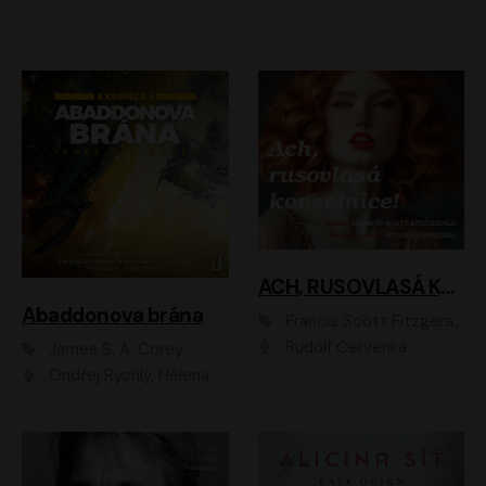
ACH, RUSOVLASÁ KOUZELNICE!
Abaddonova brána
Francis Scott Fitzgerald
Rudolf Červenka
James S. A. Corey
Ondřej Rychlý, Helena Dvořáková, Tereza Císařová, Jan Teplý, Jiří Vyorálek, Matěj Převrátil