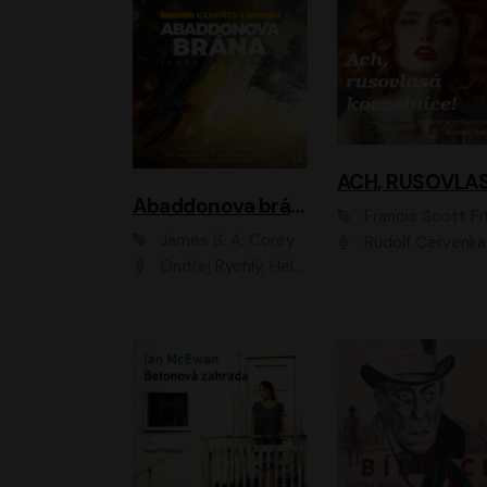
Abaddonova brána
Francis Scott Fitzger
James S. A. Corey
Rudolf Červenka
Ondřej Rychlý, Helena Dvořáková, Tereza Císařová, Jan Teplý, Jiří Vyorálek, Matěj Převrátil