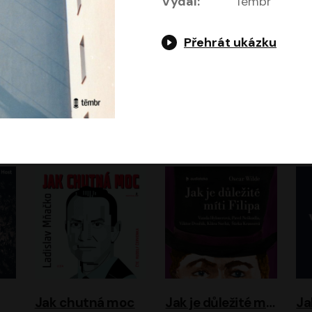
Vydal:
Témbr
Přehrát ukázku
Evropa, náš domov: Od vylodění v Normandii po válku na Ukrajině
Exodus
Timothy Garton Ash
Leon Uris
ráček, Zdeněk Piškula
Pavel Soukup
Vladislav Beneš
Jak chutná moc
Jak je důležité míti Filipa