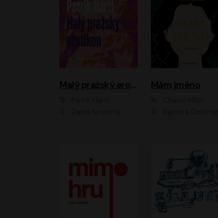
Malý pražský erotikon
Mám jméno
Patrik Hartl
Chanel Miller
David Novotný
Barbora Goldmanno