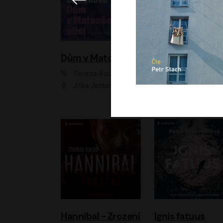
Dům v Matoušově ulici
Elity
Tereza Boučková
Jiří Havelka
Jitka Ježková
Anna Kameníková, Filip Březina, Jiří Lábus, Jiří Vyorálek, Klára Melíšková, Miloslav König, Miroslav Hanuš, Pavla Tomicová, Petr Lněnička, Richard Stanke, Taťjana Medveská, Václav Neužil, Vojtech Vond
Hannibal - Zrození
Ignis fatuus