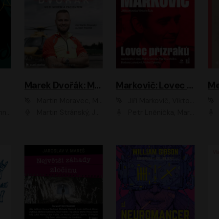
Marek Dvořák: Mezi nebem a pacientem
Markovič: Lovec přízraků
Martin Moravec, Marek Dvořák
Jiří Markovič, Viktorín Šulc
vá
Martin Stránský, Josef Pejchal, Petra Bučková
Petr Lněnička, Martin Zahálka, Barbara Lukešová, Michal Zelenka