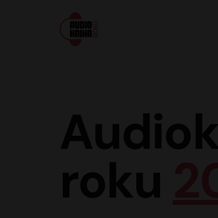
Audiokniha roku
Audiok
roku
2