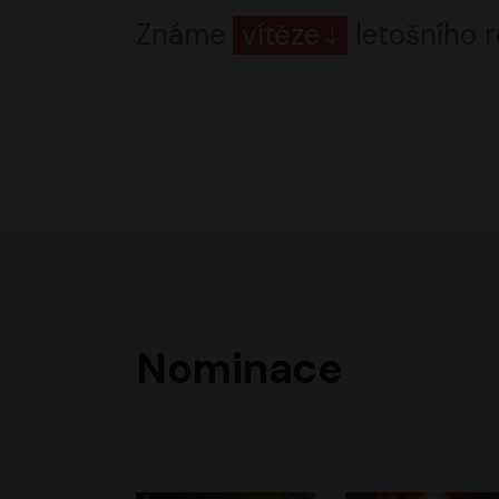
Známe
vítěze
letošního r
Nominace