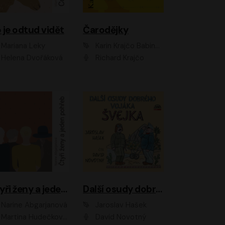
 je odtud vidět
Čarodějky
Mariana Leky
Karin Krajčo Babinská
Helena Dvořáková
Richard Krajčo
Čtyři ženy a jeden pohřeb
Další osudy dobrého vojáka Švejka
Narine Abgarjanová
Jaroslav Hašek
Martina Hudečková, Jaromír Meduna
David Novotný