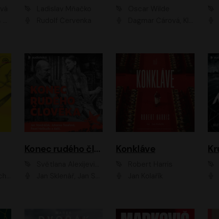
ová
Ladislav Mňačko
Oscar Wilde
ka
Rudolf Červenka
Dagmar Čárová, Klára Suchá, Martin Hruška, Otakar Brousek ml., Pavel Neškudla, Radek Hoppe, Šárka Krausová, Vanda Hybnerová, Viktor Dvořák
Konec rudého člověka
Konkláve
Kr
Světlana Alexijevičová, Daniel Majling
Robert Harris
man
Jan Sklenář, Jan Staněk, Jan Vondráček, Johanna Tesařová, Klára Sedláčková Ottová, Magdalena Zimová, Marie Poulová, Martin Matejka, Miroslav Zavičár, Pavel Neškudla, Samuel Toman, Šimon Kučera, Štěpánka Fingerhutová, Tomáš Turek
Jan Kolařík
Pavel Souk