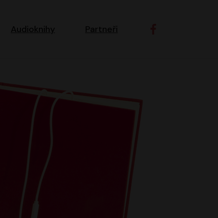
ní navigace
Audioknihy
Partneři