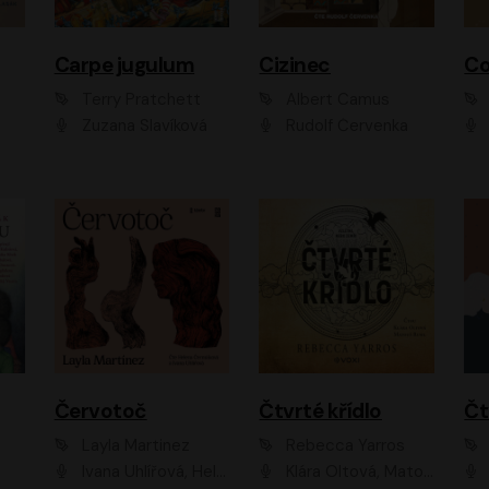
Carpe jugulum
Cizinec
Co
Terry Pratchett
Albert Camus
Zuzana Slavíková
Rudolf Červenka
Červotoč
Čtvrté křídlo
Layla Martinez
Rebecca Yarros
Ivana Uhlířová, Helena Čermáková
Klára Oltová, Matouš Ruml