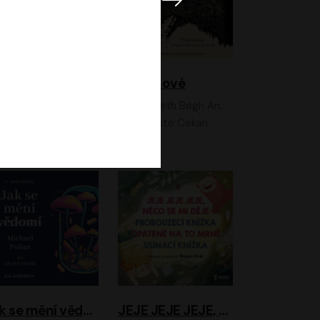
Feministkou snadno a rychle
Grimmové
Kateřina Lišková, Lucie Jarkovská
Kenneth Bøgh Andersen, Benni Bødker
Anita Krausová, Tereza Dočkalová
Ernesto Čekan
Jak se mění vědomí
JEJE JEJE JEJE, NĚCO SE MI DĚJE + PROBOUZECÍ KNÍŽKA + OPATRNĚ NA TO MRNĚ + USÍNACÍ KNÍŽKA