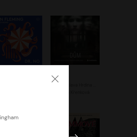
. No
Dům
Ian Fleming
Jaroslava Hrdina Mištová
Jiří Dvořák
Eliška Křenková
ningham