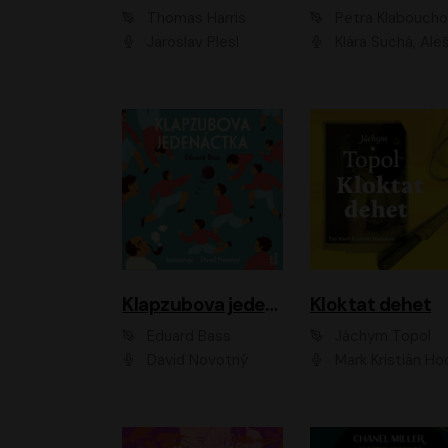
Thomas Harris
Petra Klabouch
Jaroslav Plesl
Klára Suchá, Aleš Procház
Klapzubova jedenáctka
Kloktat dehet
Eduard Bass
Jáchym Topol
David Novotný
Mark Kristián Hoch