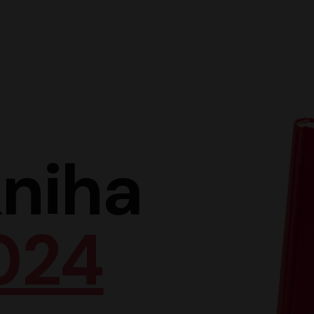
Hlav
niha
024