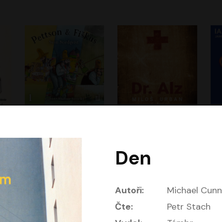
Dobrodružství kocoura Fiškuse a dědy Pettsona 1
Dr. Alz
Dr
m
Sven Nordqvist
Miloš Urban
Vladimír Javorský
Jan Vlasák, Vasil Fridrich
Den
Autoři:
Michael Cun
Čte:
Petr Stach