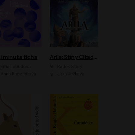
i minuta ticha
Arila: Stíny Citadely
Ema Labudová
Radek Starý
Anna Kameníková
Jitka Ježková