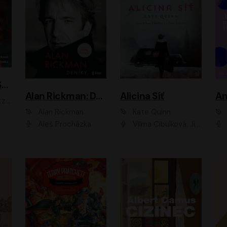
ACH, RUSOVLASÁ KOUZELNICE!
Alan Rickman: Deníky
Alicina Síť
An
ald
Alan Rickman
Kate Quinn
Aleš Procházka
Vilma Cibulková, Jitka Ježková