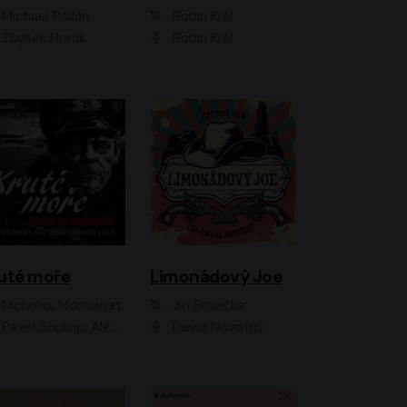
Michael Pollan
Robin Král
Zbyšek Horák
Robin Král
uté moře
Limonádový Joe
Nicholas Monsarrat
Jiří Brdečka
up, Aleš Procházka, David Novotný, Marek Holý, Martin Preiss, Jakub Saic, Petr Neskusil, David Matásek, Vasil Fridrich, Pavel Rímský, Zuzana Slavíková, Zbyšek Horák, Martin Zahálka, Luboš Ondráček, Amélie Vránová, Andrea Elsnerová, Anna Theimerová, Antonín Navrátil, Apolena Velsová, Bohdan Tůma, Filip Jančík, Filip Švarc, Jan Škvor, Jiří Köhler, Kateřina Peřinová, Kristýna Nebeská, Kristýna Skružná, Ladislav Cigánek, Libor Terš, Lucie Timíková, Martin Hruška, Martin Stránský, Michal Holán, Michal Jagelka, Milada Vaňkátová, Oldřich Hajlich, Pavel Dytrt, Petr Burian, Petr Gelnar, Radek Hoppe, Radek Škvor, Radovan Vaculík, Richard Fiala, Robert Hájek, Robin Pařík, Roman Hajlich, Roman Říčař, Svatopluk Schuller, Terezie Taberyová, Valentina Vránová, Vojtěch hájek, Zuzana Kajnarová Říčařová
David Novotný