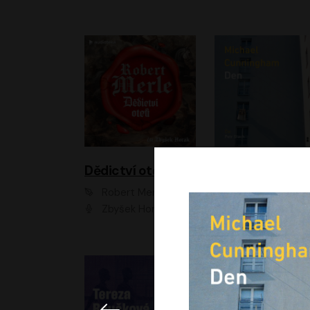
Dědictví otců
Den
Robert Merle
Michael Cunningha
Zbyšek Horák
Petr Stach