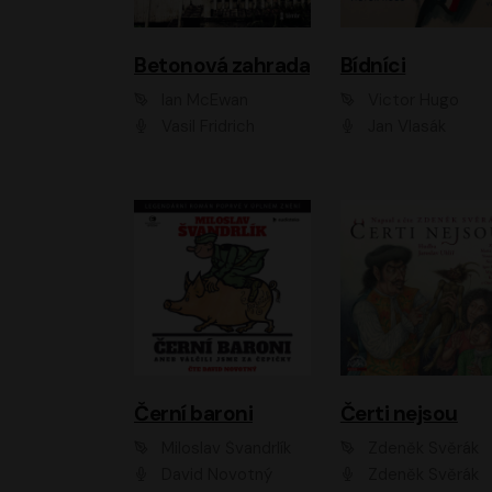
Betonová zahrada
Bídníci
Ian McEwan
Victor Hugo
Vasil Fridrich
Jan Vlasák
Černí baroni
Čerti nejsou
Miloslav Švandrlík
Zdeněk Svěrák
David Novotný
Zdeněk Svěrák