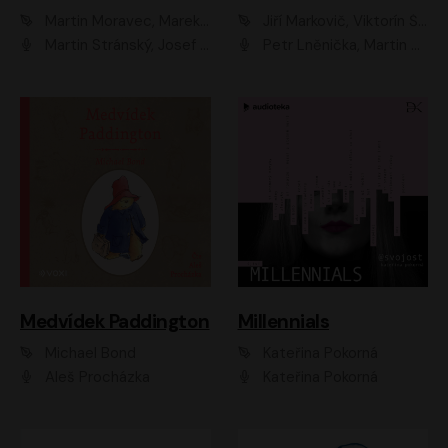
Martin Moravec, Marek Dvořák
Jiří Markovič, Viktorín Šulc
Martin Stránský, Josef Pejchal, Petra Bučková
Petr Lněnička, Martin Zahálka, Barbara Lukešová, Michal Zelenka
Medvídek Paddington
Millennials
Michael Bond
Kateřina Pokorná
Aleš Procházka
Kateřina Pokorná