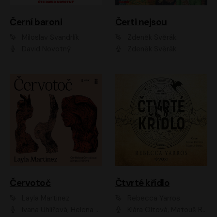
Černí baroni
Čerti nejsou
Miloslav Švandrlík
Zdeněk Svěrák
David Novotný
Zdeněk Svěrák
Červotoč
Čtvrté křídlo
Layla Martinez
Rebecca Yarros
Ivana Uhlířová, Helena Čermáková
Klára Oltová, Matouš Ruml