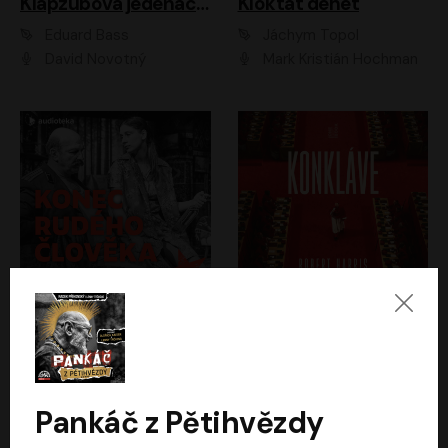
Klapzubova jedenáctka
Kloktat dehet
Eduard Bass
Jáchym Topol
David Novotný
Mark Kristián Hochman
Konec rudého člověka
Konkláve
Světlana Alexijevičová, Daniel Majling
Robert Harris
Jan Sklenář, Jan Staněk, Jan Vondráček, Johanna Tesařová, Klára Sedláčková Ottová, Magdalena Zimová, Marie Poulová, Martin Matejka, Miroslav Zavičár, Pavel Neškudla, Samuel Toman, Šimon Kučera, Štěpánka Fingerhutová, Tomáš Turek
Jan Kolařík
Pankáč z Pětihvězdy