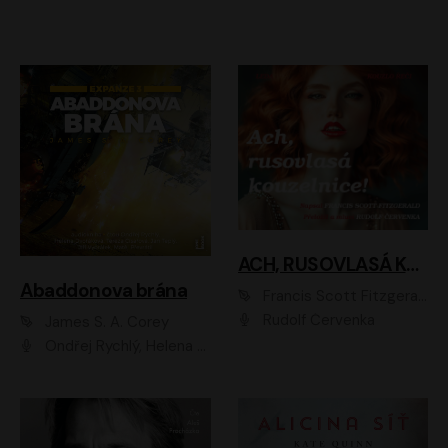
ACH, RUSOVLASÁ KOUZELNICE!
Abaddonova brána
Francis Scott Fitzgerald
Rudolf Červenka
James S. A. Corey
Ondřej Rychlý, Helena Dvořáková, Tereza Císařová, Jan Teplý, Jiří Vyorálek, Matěj Převrátil