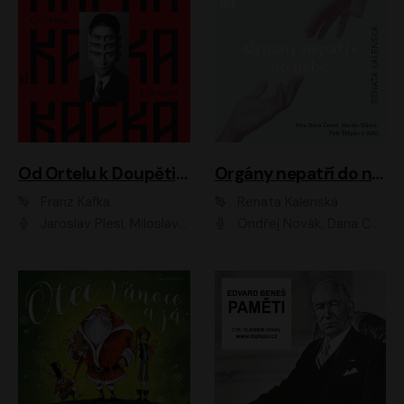
Od Ortelu k Doupěti – tucet Kafkových povídek
Orgány nepatří do nebe
Franz Kafka
Renata Kalenská
Jaroslav Plesl, Miloslav Mejzlík, David Novotný, Lukáš Hlavica, Jaromír Meduna, Václav Neužil, Otakar Brousek ml., Jan Holík, Václav Marhold
Ondřej Novák, Dana Černá, Martin Sláma, Petr Štěpán, Libor Hruška, Filip Jančík, Jakub Urbánek, Barbora Goldmannová, Karolína Zbořilová, Petra Šimberová, Richard Wágner, Klára Sochorová, Šárka Šildová, Zbyšek Horák, Anita Krausová