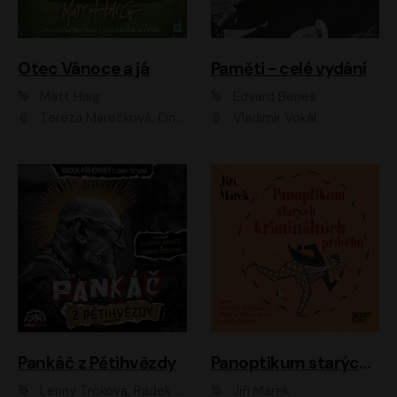
Otec Vánoce a já
Paměti - celé vydání
Matt Haig
Edvard Beneš
Tereza Marečková, Ondřej Endru Havlík
Vladimír Vokál
Pankáč z Pětihvězdy
Panoptikum starých kriminálních příběhů
Lenny Trčková, Radek Příhonský
Jiří Marek