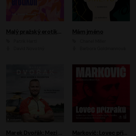
Malý pražský erotikon
Mám jméno
Patrik Hartl
Chanel Miller
David Novotný
Barbora Goldmannová
Marek Dvořák: Mezi nebem a pacientem
Markovič: Lovec přízraků