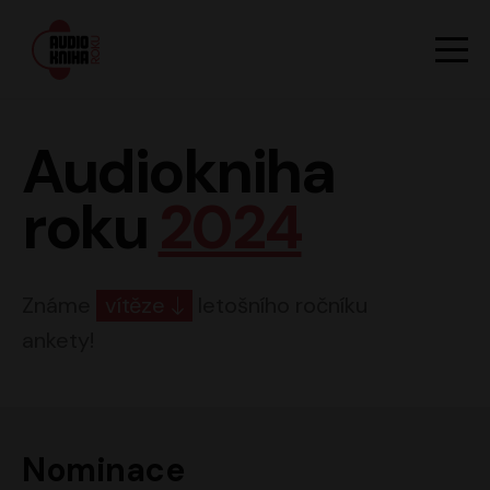
Hlavn
Men
Audiokniha roku
Audiokniha
roku
2024
Známe
vítěze
letošního ročníku
ankety!
Nominace