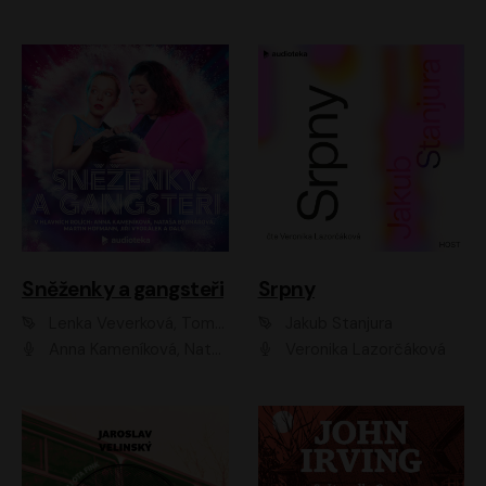
Sněženky a gangsteři
Srpny
Lenka Veverková, Tomáš Dianiška
Jakub Stanjura
Anna Kameníková, Nataša Bednářová, Tereza Hof, Taťjana Medvecká, Zuzana Slavíková, Šimon Krupa, Robert Mikluš, Jiří Vyorálek, Kryštof Hádek, Martin Hofmann, Martin Hruška
Veronika Lazorčáková