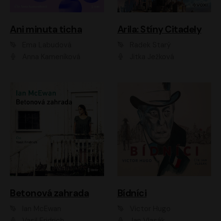
Ani minuta ticha
Arila: Stíny Citadely
Ema Labudová
Radek Starý
Anna Kameníková
Jitka Ježková
Betonová zahrada
Bídníci
Ian McEwan
Victor Hugo
Vasil Fridrich
Jan Vlasák