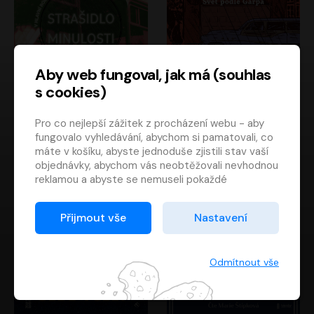
Aby web fungoval, jak má (souhlas
s cookies)
Strašidlo minulosti
Svět podle Garpa
Pro co nejlepší zážitek z procházení webu - aby
Jaroslav Velinský
John Irving
fungovalo vyhledávání, abychom si pamatovali, co
Libor Hruška
David Novotný
máte v košíku, abyste jednoduše zjistili stav vaší
objednávky, abychom vás neobtěžovali nevhodnou
reklamou a abyste se nemuseli pokaždé
přihlašovat.
Proto od vás potřebujeme souhlas se
Přijmout vše
Nastavení
zpracováním souborů cookies
, tj. malých souborů,
které se dočasně ukládají ve vašem prohlížeči.
Děkujeme, že nám ho dáte a pomůžete nám tak
Odmítnout vše
web zlepšovat.