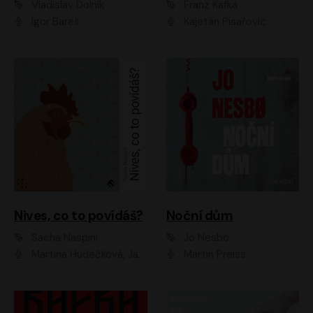
Vladislav Dolník
Franz Kafka
Igor Bareš
Kajetán Písařovic
Nives, co to povídáš?
Noční dům
Sacha Naspini
Jo Nesbo
Martina Hudečková, Jaromír Meduna, Zuzana Slavíková
Martin Preiss