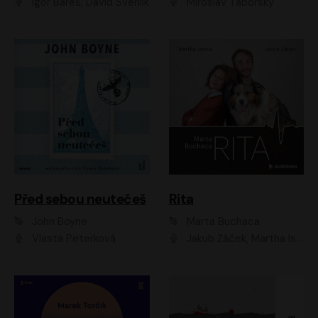
Igor Bareš, David Švehlík
Miroslav Táborský
Před sebou neutečeš
Rita
John Boyne
Marta Buchaca
Vlasta Peterková
Jakub Žáček, Martha Issová