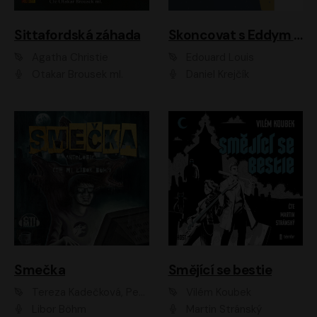
Sittafordská záhada
Skoncovat s Eddym B.
Agatha Christie
Édouard Louis
Otakar Brousek ml.
Daniel Krejčík
Smečka
Smějící se bestie
Tereza Kadečková, Petr Boček, Nelly Černohorská, Ondřej Kocáb, Ludmila Svozilová, Miroslav Pech, Karin Novotná, Jiří Sivok, Martin Štefko, Kateřina Malec Houfková, Tomáš Marton, Madla Pospíšilová Karasová, Michal Březina, Veronika Fiedlerová, Lukáš Vavrečka, Přemysl Krejčík, Mort Castle
Vilém Koubek
Libor Böhm
Martin Stránský