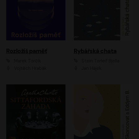
Rozložíš paměť
Rybářská chata
Marek Torčík
Stein Torleif Bjella
Vojtěch Hrabák
Jan Hájek