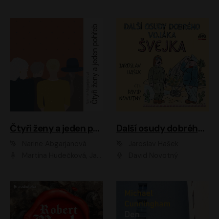
Čtyři ženy a jeden pohřeb
Další osudy dobrého vojáka Švejka
Narine Abgarjanová
Jaroslav Hašek
Martina Hudečková, Jaromír Meduna
David Novotný