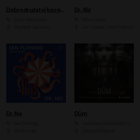
Dobrodružství kocoura Fiškuse a dědy Pettsona 1
Dr. Alz
Sven Nordqvist
Miloš Urban
Vladimír Javorský
Jan Vlasák, Vasil Fridrich
Dr. No
Dům
Ian Fleming
Jaroslava Hrdina Mištová
Jiří Dvořák
Eliška Křenková