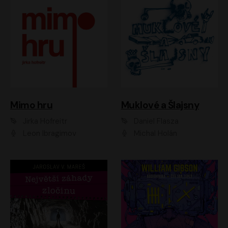
Muklové a Šlajsny
Mimo hru
Daniel Flasza
Jirka Hofreitr
Michal Holán
Leon Ibragimov