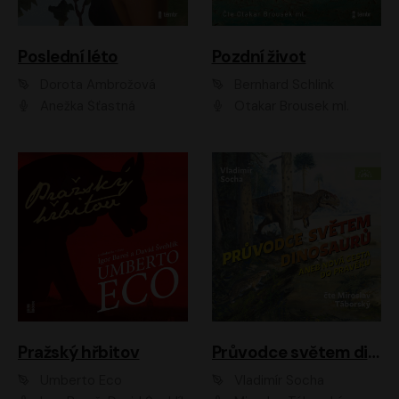
Poslední léto
Pozdní život
Dorota Ambrožová
Bernhard Schlink
Anežka Šťastná
Otakar Brousek ml.
Pražský hřbitov
Průvodce světem dinosaurů aneb Nová cesta do pravěku
Umberto Eco
Vladimír Socha