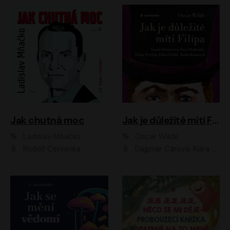
Jak chutná moc
Jak je důležité míti Filipa
Ladislav Mňačko
Oscar Wilde
Rudolf Červenka
Dagmar Čárová, Klára Suchá, Martin Hruška, Otakar Brousek ml., Pavel Neškudla, Radek Hoppe, Šárka Krausová, Vanda Hybnerová, Viktor Dvořák