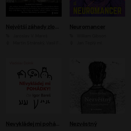
Největší záhady zločinu
Neuromancer
Jaroslav V. Mareš
William Gibson
Martin Stránský, Vasil Fridrich, Filip Jančík, Martin Preiss, Marek Holý, Lukáš Hlavica, Libor Hruška, Jan Maxián, Ladislav Cigánek, Jiří Ployhar, Filip Švarc, Vilém Udatný, Jan Vondráček, Jitka Ježková, Zuzana Slavíková, Michaela Klenková, Lucie Juřičková, Miriam Chytilová, Martina Hudečková
Jan Teplý ml.
Nevykládej mi pohádky
Nezvěstný