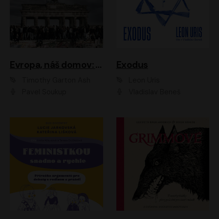
Evropa, náš domov: Od vylodění v Normandii po válku na Ukrajině
Exodus
Timothy Garton Ash
Leon Uris
Pavel Soukup
Vladislav Beneš