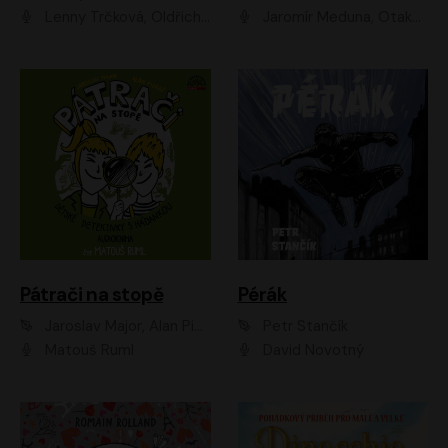
Lenny Trčková, Oldřich Kaiser
Jaromír Meduna, Otakar Brousek ml., Saša Rašilov
Pátrači na stopě
Pérák
Jaroslav Major, Alan Piskač
Petr Stančík
Matouš Ruml
David Novotný