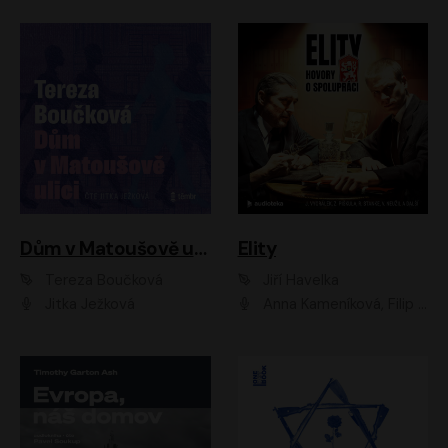
Dům v Matoušově ulici
Elity
Tereza Boučková
Jiří Havelka
Jitka Ježková
Anna Kameníková, Filip Březina, Jiří Lábus, Jiří Vyorálek, Klára Melíšková, Miloslav König, Miroslav Hanuš, Pavla Tomicová, Petr Lněnička, Richard Stanke, Taťjana Medveská, Václav Neužil, Vojtech Vondráček, Zdeněk Piškula