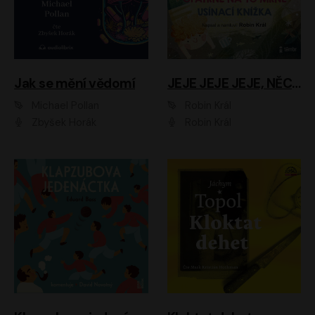
Jak se mění vědomí
JEJE JEJE JEJE, NĚCO SE MI DĚJE + PROBOUZECÍ KNÍŽKA + OPATRNĚ NA TO MRNĚ + USÍNACÍ KNÍŽKA
Michael Pollan
Robin Král
Zbyšek Horák
Robin Král