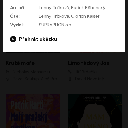
Autoři:
Lenny Trčková, Radek Příhonský
Čte:
Lenny Trčková, Oldřich Kaiser
Vydal:
SUPRAPHON a.s.
Přehrát ukázku
Kruté moře
Limonádový Joe
Nicholas Monsarrat
Jiří Brdečka
Pavel Soukup, Aleš Procházka, David Novotný, Marek Holý, Martin Preiss, Jakub Saic, Petr Neskusil, David Matásek, Vasil Fridrich, Pavel Rímský, Zuzana Slavíková, Zbyšek Horák, Martin Zahálka, Luboš Ondráček, Amélie Vránová, Andrea Elsnerová, Anna Theimerová, Antonín Navrátil, Apolena Velsová, Bohdan Tůma, Filip Jančík, Filip Švarc, Jan Škvor, Jiří Köhler, Kateřina Peřinová, Kristýna Nebeská, Kristýna Skružná, Ladislav Cigánek, Libor Terš, Lucie Timíková, Martin Hruška, Martin Stránský, Michal Holán, Michal Jagelka, Milada Vaňkátová, Oldřich Hajlich, Pavel Dytrt, Petr Burian, Petr Gelnar, Radek Hoppe, Radek Škvor, Radovan Vaculík, Richard Fiala, Robert Hájek, Robin Pařík, Roman Hajlich, Roman Říčař, Svatopluk Schuller, Terezie Taberyová, Valentina Vránová, Vojtěch hájek, Zuzana Kajnarová Říčařová
David Novotný