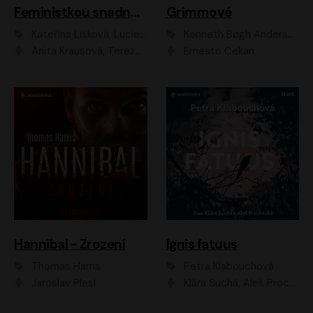
Feministkou snadno a rychle
Grimmové
Kateřina Lišková, Lucie Jarkovská
Kenneth Bøgh Andersen, Benni Bødker
Anita Krausová, Tereza Dočkalová
Ernesto Čekan
Hannibal - Zrození
Ignis fatuus
Thomas Harris
Petra Klabouchová
Jaroslav Plesl
Klára Suchá, Aleš Procházka