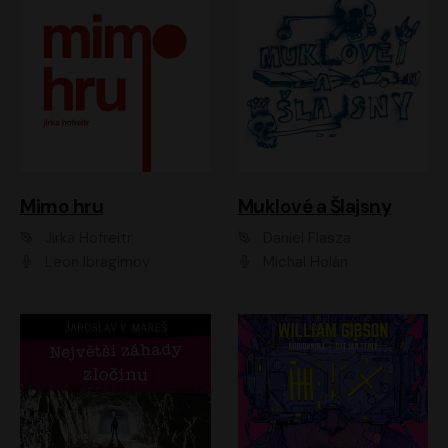
Muklové a Šlajsny
Mimo hru
Daniel Flasza
Jirka Hofreitr
Michal Holán
Leon Ibragimov