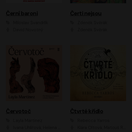
Černí baroni
Čerti nejsou
Miloslav Švandrlík
Zdeněk Svěrák
David Novotný
Zdeněk Svěrák
Červotoč
Čtvrté křídlo
Layla Martinez
Rebecca Yarros
Ivana Uhlířová, Helena Čermáková
Klára Oltová, Matouš Ruml