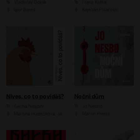
Vladislav Dolník
Franz Kafka
Igor Bareš
Kajetán Písařovic
Nives, co to povídáš?
Noční dům
Sacha Naspini
Jo Nesbo
Martina Hudečková, Jaromír Meduna, Zuzana Slavíková
Martin Preiss