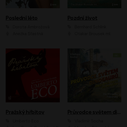
Poslední léto
Pozdní život
Dorota Ambrožová
Bernhard Schlink
Anežka Šťastná
Otakar Brousek ml.
Pražský hřbitov
Průvodce světem dinosaurů aneb Nová cesta do pravěku
Umberto Eco
Vladimír Socha