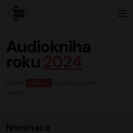
Hlavn
Men
Audiokniha roku
Audiokniha
roku
2024
Známe
vítěze
letošního ročníku
ankety!
Nominace