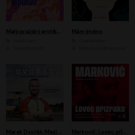
Malý pražský erotikon
Mám jméno
Patrik Hartl
Chanel Miller
David Novotný
Barbora Goldmannová
Marek Dvořák: Mezi nebem a pacientem
Markovič: Lovec přízraků