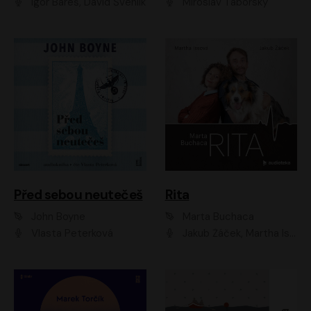
Igor Bareš, David Švehlík
Miroslav Táborský
Před sebou neutečeš
Rita
John Boyne
Marta Buchaca
Vlasta Peterková
Jakub Žáček, Martha Issová