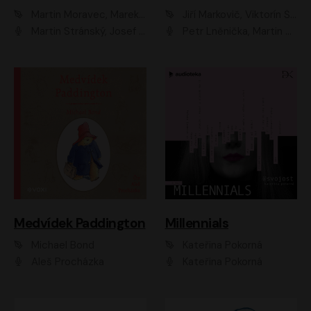
Martin Moravec, Marek Dvořák
Jiří Markovič, Viktorín Šulc
Martin Stránský, Josef Pejchal, Petra Bučková
Petr Lněnička, Martin Zahálka, Barbara Lukešová, Michal Zelenka
Medvídek Paddington
Millennials
Michael Bond
Kateřina Pokorná
Aleš Procházka
Kateřina Pokorná