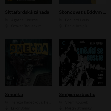
Sittafordská záhada
Skoncovat s Eddym B.
Agatha Christie
Édouard Louis
Otakar Brousek ml.
Daniel Krejčík
Smečka
Smějící se bestie
Tereza Kadečková, Petr Boček, Nelly Černohorská, Ondřej Kocáb, Ludmila Svozilová, Miroslav Pech, Karin Novotná, Jiří Sivok, Martin Štefko, Kateřina Malec Houfková, Tomáš Marton, Madla Pospíšilová Karasová, Michal Březina, Veronika Fiedlerová, Lukáš Vavrečka, Přemysl Krejčík, Mort Castle
Vilém Koubek
Libor Böhm
Martin Stránský