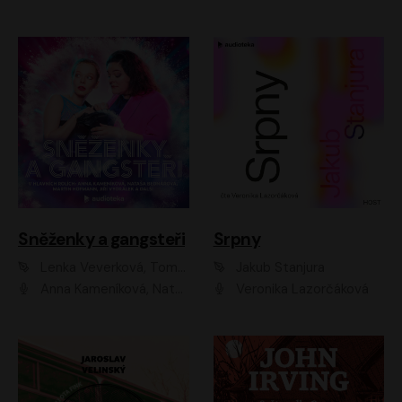
Sněženky a gangsteři
Srpny
Lenka Veverková, Tomáš Dianiška
Jakub Stanjura
Anna Kameníková, Nataša Bednářová, Tereza Hof, Taťjana Medvecká, Zuzana Slavíková, Šimon Krupa, Robert Mikluš, Jiří Vyorálek, Kryštof Hádek, Martin Hofmann, Martin Hruška
Veronika Lazorčáková