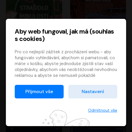
Aby web fungoval, jak má (souhlas
s cookies)
Strašidlo minulosti
Svět podle Garpa
Pro co nejlepší zážitek z procházení webu - aby
Jaroslav Velinský
John Irving
fungovalo vyhledávání, abychom si pamatovali, co
Libor Hruška
David Novotný
máte v košíku, abyste jednoduše zjistili stav vaší
objednávky, abychom vás neobtěžovali nevhodnou
reklamou a abyste se nemuseli pokaždé
přihlašovat.
Proto od vás potřebujeme souhlas se
Přijmout vše
Nastavení
zpracováním souborů cookies
, tj. malých souborů,
které se dočasně ukládají ve vašem prohlížeči.
Děkujeme, že nám ho dáte a pomůžete nám tak
Odmítnout vše
web zlepšovat.