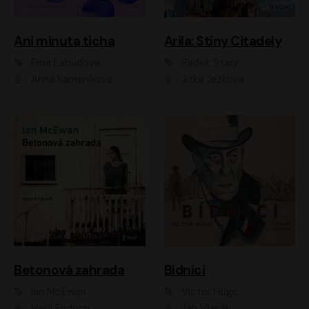
Ani minuta ticha
Arila: Stíny Citadely
Ema Labudová
Radek Starý
Anna Kameníková
Jitka Ježková
Betonová zahrada
Bídníci
Ian McEwan
Victor Hugo
Vasil Fridrich
Jan Vlasák