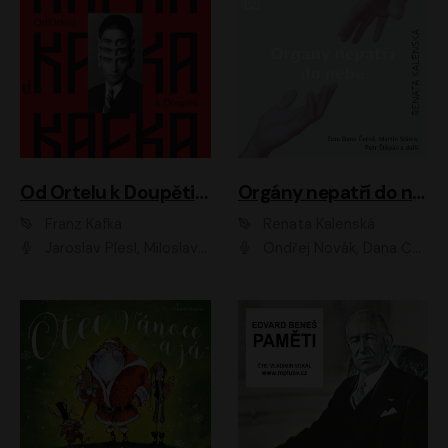
Od Ortelu k Doupěti – tucet Kafkových povídek
Orgány nepatří do nebe
Franz Kafka
Renata Kalenská
Jaroslav Plesl, Miloslav Mejzlík, David Novotný, Lukáš Hlavica, Jaromír Meduna, Václav Neužil, Otakar Brousek ml., Jan Holík, Václav Marhold
Ondřej Novák, Dana Černá, Martin Sláma, Petr Štěpán, Libor Hruška, Filip Jančík, Jakub Urbánek, Barbora Goldmannová, Karolína Zbořilová, Petra Šimberová, Richard Wágner, Klára Sochorová, Šárka Šildová, Zbyšek Horák, Anita Krausová