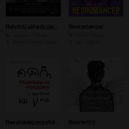
Největší záhady zločinu
Neuromancer
Jaroslav V. Mareš
William Gibson
Martin Stránský, Vasil Fridrich, Filip Jančík, Martin Preiss, Marek Holý, Lukáš Hlavica, Libor Hruška, Jan Maxián, Ladislav Cigánek, Jiří Ployhar, Filip Švarc, Vilém Udatný, Jan Vondráček, Jitka Ježková, Zuzana Slavíková, Michaela Klenková, Lucie Juřičková, Miriam Chytilová, Martina Hudečková
Jan Teplý ml.
Nevykládej mi pohádky
Nezvěstný