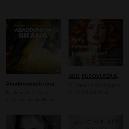
ACH, RUSOVLASÁ KOUZELNICE!
Abaddonova brána
Francis Scott Fitzgerald
Rudolf Červenka
James S. A. Corey
Ondřej Rychlý, Helena Dvořáková, Tereza Císařová, Jan Teplý, Jiří Vyorálek, Matěj Převrátil