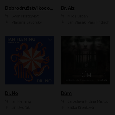
Dobrodružství kocoura Fiškuse a dědy Pettsona 1
Dr. Alz
Sven Nordqvist
Miloš Urban
Vladimír Javorský
Jan Vlasák, Vasil Fridrich
Dr. No
Dům
Ian Fleming
Jaroslava Hrdina Mištová
Jiří Dvořák
Eliška Křenková