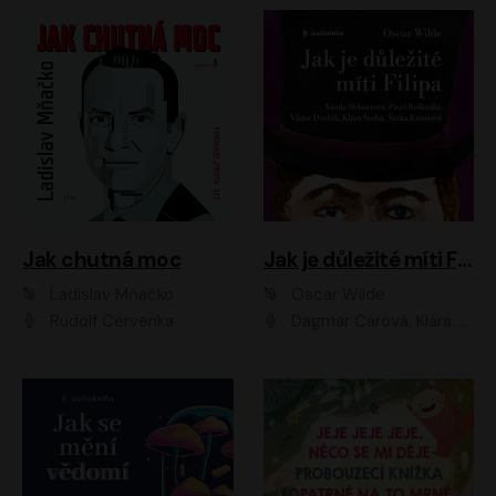
Jak chutná moc
Jak je důležité míti Filipa
Ladislav Mňačko
Oscar Wilde
Rudolf Červenka
Dagmar Čárová, Klára Suchá, Martin Hruška, Otakar Brousek ml., Pavel Neškudla, Radek Hoppe, Šárka Krausová, Vanda Hybnerová, Viktor Dvořák