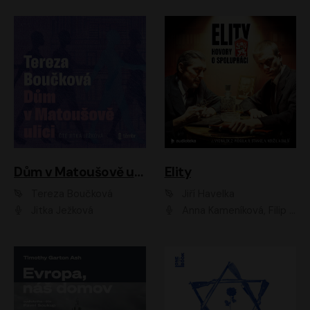
Dům v Matoušově ulici
Elity
Tereza Boučková
Jiří Havelka
Jitka Ježková
Anna Kameníková, Filip Březina, Jiří Lábus, Jiří Vyorálek, Klára Melíšková, Miloslav König, Miroslav Hanuš, Pavla Tomicová, Petr Lněnička, Richard Stanke, Taťjana Medveská, Václav Neužil, Vojtech Vondráček, Zdeněk Piškula