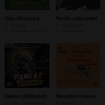
Otec Vánoce a já
Paměti - celé vydání
Matt Haig
Edvard Beneš
Tereza Marečková, Ondřej Endru Havlík
Vladimír Vokál
Pankáč z Pětihvězdy
Panoptikum starých kriminálních příběhů
Lenny Trčková, Radek Příhonský
Jiří Marek