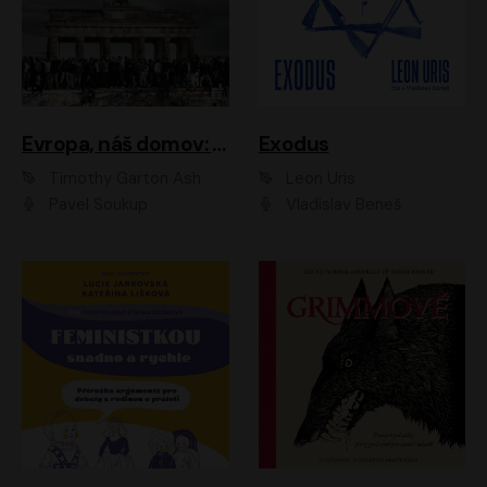
Evropa, náš domov: Od vylodění v Normandii po válku na Ukrajině
Exodus
Timothy Garton Ash
Leon Uris
Pavel Soukup
Vladislav Beneš