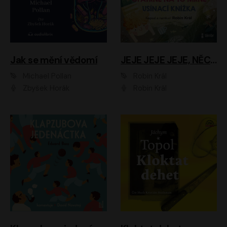
Jak se mění vědomí
JEJE JEJE JEJE, NĚCO SE MI DĚJE + PROBOUZECÍ KNÍŽKA + OPATRNĚ NA TO MRNĚ + USÍNACÍ KNÍŽKA
Michael Pollan
Robin Král
Zbyšek Horák
Robin Král