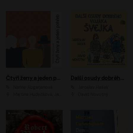
Čtyři ženy a jeden pohřeb
Další osudy dobrého vojáka Švejka
Narine Abgarjanová
Jaroslav Hašek
Martina Hudečková, Jaromír Meduna
David Novotný