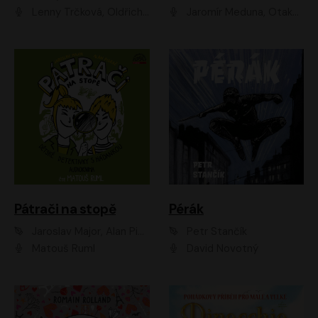
Lenny Trčková, Oldřich Kaiser
Jaromír Meduna, Otakar Brousek ml., Saša Rašilov
Pátrači na stopě
Pérák
Jaroslav Major, Alan Piskač
Petr Stančík
Matouš Ruml
David Novotný