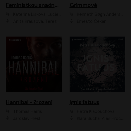
Feministkou snadno a rychle
Grimmové
Kateřina Lišková, Lucie Jarkovská
Kenneth Bøgh Andersen, Benni Bødker
Anita Krausová, Tereza Dočkalová
Ernesto Čekan
Hannibal - Zrození
Ignis fatuus
Thomas Harris
Petra Klabouchová
Jaroslav Plesl
Klára Suchá, Aleš Procházka