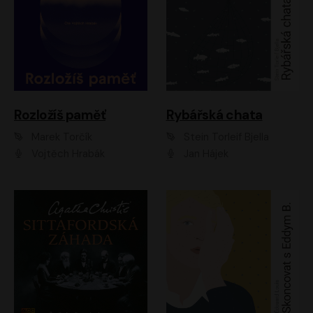
Rozložíš paměť
Rybářská chata
Marek Torčík
Stein Torleif Bjella
Vojtěch Hrabák
Jan Hájek