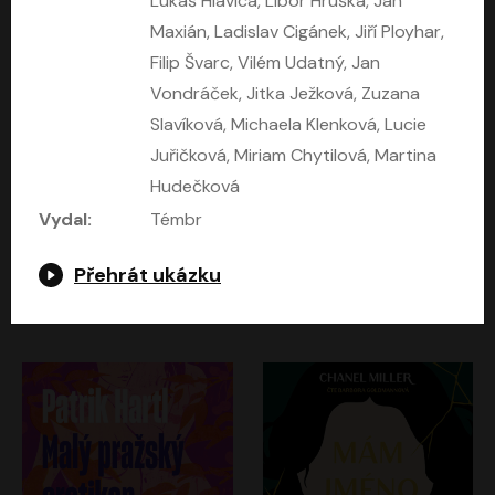
Lukáš Hlavica, Libor Hruška, Jan
Maxián, Ladislav Cigánek, Jiří Ployhar,
Filip Švarc, Vilém Udatný, Jan
Vondráček, Jitka Ježková, Zuzana
Slavíková, Michaela Klenková, Lucie
Juřičková, Miriam Chytilová, Martina
Hudečková
Vydal:
Témbr
Kruté moře
Limonádový Joe
Přehrát ukázku
Nicholas Monsarrat
Jiří Brdečka
Pavel Soukup, Aleš Procházka, David Novotný, Marek Holý, Martin Preiss, Jakub Saic, Petr Neskusil, David Matásek, Vasil Fridrich, Pavel Rímský, Zuzana Slavíková, Zbyšek Horák, Martin Zahálka, Luboš Ondráček, Amélie Vránová, Andrea Elsnerová, Anna Theimerová, Antonín Navrátil, Apolena Velsová, Bohdan Tůma, Filip Jančík, Filip Švarc, Jan Škvor, Jiří Köhler, Kateřina Peřinová, Kristýna Nebeská, Kristýna Skružná, Ladislav Cigánek, Libor Terš, Lucie Timíková, Martin Hruška, Martin Stránský, Michal Holán, Michal Jagelka, Milada Vaňkátová, Oldřich Hajlich, Pavel Dytrt, Petr Burian, Petr Gelnar, Radek Hoppe, Radek Škvor, Radovan Vaculík, Richard Fiala, Robert Hájek, Robin Pařík, Roman Hajlich, Roman Říčař, Svatopluk Schuller, Terezie Taberyová, Valentina Vránová, Vojtěch hájek, Zuzana Kajnarová Říčařová
David Novotný