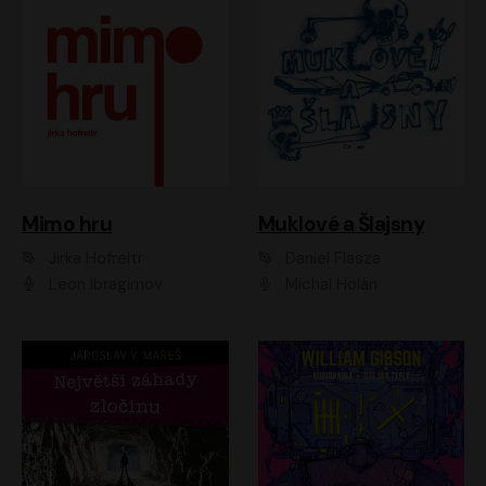
Muklové a Šlajsny
Mimo hru
Daniel Flasza
Jirka Hofreitr
Michal Holán
Leon Ibragimov