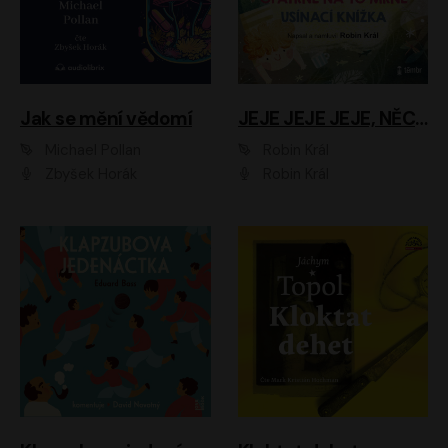
Jak se mění vědomí
JEJE JEJE JEJE, NĚCO SE MI DĚJE + PROBOUZECÍ KNÍŽKA + OPATRNĚ NA TO MRNĚ + USÍNACÍ KNÍŽKA
Michael Pollan
Robin Král
Zbyšek Horák
Robin Král