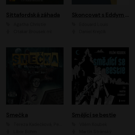
Sittafordská záhada
Skoncovat s Eddym B.
Agatha Christie
Édouard Louis
Otakar Brousek ml.
Daniel Krejčík
Smečka
Smějící se bestie
Tereza Kadečková, Petr Boček, Nelly Černohorská, Ondřej Kocáb, Ludmila Svozilová, Miroslav Pech, Karin Novotná, Jiří Sivok, Martin Štefko, Kateřina Malec Houfková, Tomáš Marton, Madla Pospíšilová Karasová, Michal Březina, Veronika Fiedlerová, Lukáš Vavrečka, Přemysl Krejčík, Mort Castle
Vilém Koubek
Libor Böhm
Martin Stránský