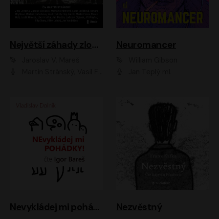
Největší záhady zločinu
Neuromancer
Jaroslav V. Mareš
William Gibson
Martin Stránský, Vasil Fridrich, Filip Jančík, Martin Preiss, Marek Holý, Lukáš Hlavica, Libor Hruška, Jan Maxián, Ladislav Cigánek, Jiří Ployhar, Filip Švarc, Vilém Udatný, Jan Vondráček, Jitka Ježková, Zuzana Slavíková, Michaela Klenková, Lucie Juřičková, Miriam Chytilová, Martina Hudečková
Jan Teplý ml.
Nevykládej mi pohádky
Nezvěstný