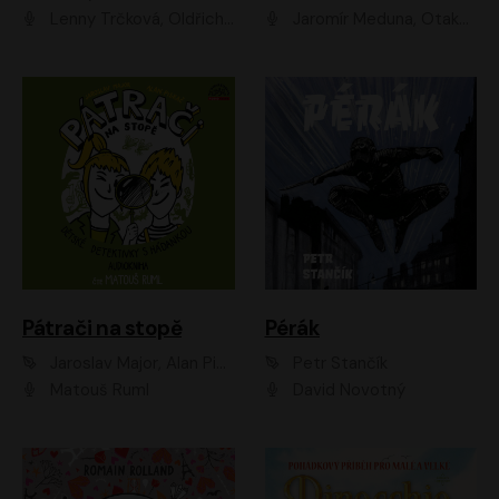
Lenny Trčková, Oldřich Kaiser
Jaromír Meduna, Otakar Brousek ml., Saša Rašilov
Pátrači na stopě
Pérák
Jaroslav Major, Alan Piskač
Petr Stančík
Matouš Ruml
David Novotný