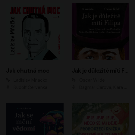
Jak chutná moc
Jak je důležité míti Filipa
Ladislav Mňačko
Oscar Wilde
Rudolf Červenka
Dagmar Čárová, Klára Suchá, Martin Hruška, Otakar Brousek ml., Pavel Neškudla, Radek Hoppe, Šárka Krausová, Vanda Hybnerová, Viktor Dvořák