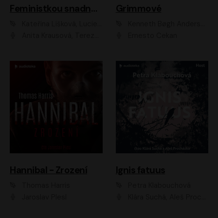
Feministkou snadno a rychle
Grimmové
Kateřina Lišková, Lucie Jarkovská
Kenneth Bøgh Andersen, Benni Bødker
Anita Krausová, Tereza Dočkalová
Ernesto Čekan
Hannibal - Zrození
Ignis fatuus
Thomas Harris
Petra Klabouchová
Jaroslav Plesl
Klára Suchá, Aleš Procházka