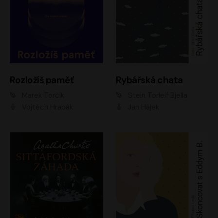
Rozložíš paměť
Rybářská chata
Marek Torčík
Stein Torleif Bjella
Vojtěch Hrabák
Jan Hájek