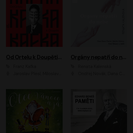
Od Ortelu k Doupěti – tucet Kafkových povídek
Orgány nepatří do nebe
Franz Kafka
Renata Kalenská
Jaroslav Plesl, Miloslav Mejzlík, David Novotný, Lukáš Hlavica, Jaromír Meduna, Václav Neužil, Otakar Brousek ml., Jan Holík, Václav Marhold
Ondřej Novák, Dana Černá, Martin Sláma, Petr Štěpán, Libor Hruška, Filip Jančík, Jakub Urbánek, Barbora Goldmannová, Karolína Zbořilová, Petra Šimberová, Richard Wágner, Klára Sochorová, Šárka Šildová, Zbyšek Horák, Anita Krausová