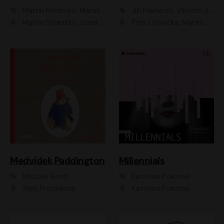
Martin Moravec, Marek Dvořák
Jiří Markovič, Viktorín Šulc
Martin Stránský, Josef Pejchal, Petra Bučková
Petr Lněnička, Martin Zahálka, Barbara Lukešová, Michal Zelenka
Medvídek Paddington
Millennials
Michael Bond
Kateřina Pokorná
Aleš Procházka
Kateřina Pokorná