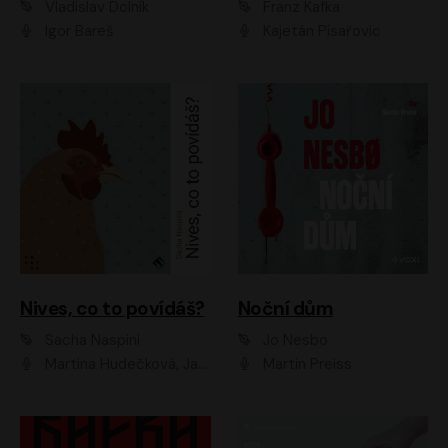
Vladislav Dolník
Franz Kafka
Igor Bareš
Kajetán Písařovic
Nives, co to povídáš?
Noční dům
Sacha Naspini
Jo Nesbo
Martina Hudečková, Jaromír Meduna, Zuzana Slavíková
Martin Preiss