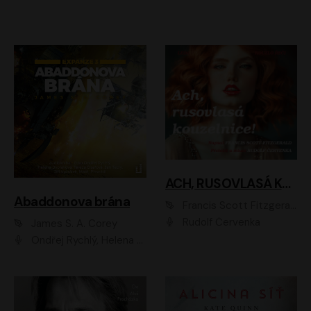
ACH, RUSOVLASÁ KOUZELNICE!
Abaddonova brána
Francis Scott Fitzgerald
Rudolf Červenka
James S. A. Corey
Ondřej Rychlý, Helena Dvořáková, Tereza Císařová, Jan Teplý, Jiří Vyorálek, Matěj Převrátil