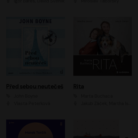
Igor Bareš, David Švehlík
Miroslav Táborský
Před sebou neutečeš
Rita
John Boyne
Marta Buchaca
Vlasta Peterková
Jakub Žáček, Martha Issová