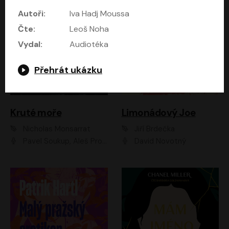
Autoři:
Iva Hadj Moussa
Čte:
Leoš Noha
Vydal:
Audiotéka
Přehrát ukázku
Kruté moře
Limonádový Joe
Nicholas Monsarrat
Jiří Brdečka
Pavel Soukup, Aleš Procházka, David Novotný, Marek Holý, Martin Preiss, Jakub Saic, Petr Neskusil, David Matásek, Vasil Fridrich, Pavel Rímský, Zuzana Slavíková, Zbyšek Horák, Martin Zahálka, Luboš Ondráček, Amélie Vránová, Andrea Elsnerová, Anna Theimerová, Antonín Navrátil, Apolena Velsová, Bohdan Tůma, Filip Jančík, Filip Švarc, Jan Škvor, Jiří Köhler, Kateřina Peřinová, Kristýna Nebeská, Kristýna Skružná, Ladislav Cigánek, Libor Terš, Lucie Timíková, Martin Hruška, Martin Stránský, Michal Holán, Michal Jagelka, Milada Vaňkátová, Oldřich Hajlich, Pavel Dytrt, Petr Burian, Petr Gelnar, Radek Hoppe, Radek Škvor, Radovan Vaculík, Richard Fiala, Robert Hájek, Robin Pařík, Roman Hajlich, Roman Říčař, Svatopluk Schuller, Terezie Taberyová, Valentina Vránová, Vojtěch hájek, Zuzana Kajnarová Říčařová
David Novotný