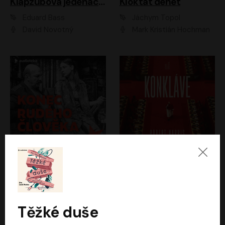
Klapzubova jedenáctka
Kloktat dehet
Eduard Bass
Jáchym Topol
David Novotný
Mark Kristián Hochman
Konec rudého člověka
Konkláve
Světlana Alexijevičová, Daniel Majling
Robert Harris
Jan Sklenář, Jan Staněk, Jan Vondráček, Johanna Tesařová, Klára Sedláčková Ottová, Magdalena Zimová, Marie Poulová, Martin Matejka, Miroslav Zavičár, Pavel Neškudla, Samuel Toman, Šimon Kučera, Štěpánka Fingerhutová, Tomáš Turek
Jan Kolařík
Těžké duše