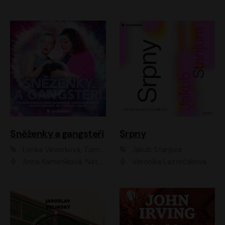
Sněženky a gangsteři
Srpny
Lenka Veverková, Tomáš Dianiška
Jakub Stanjura
Anna Kameníková, Nataša Bednářová, Tereza Hof, Taťjana Medvecká, Zuzana Slavíková, Šimon Krupa, Robert Mikluš, Jiří Vyorálek, Kryštof Hádek, Martin Hofmann, Martin Hruška
Veronika Lazorčáková