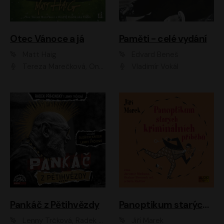
Otec Vánoce a já
Paměti - celé vydání
Matt Haig
Edvard Beneš
Tereza Marečková, Ondřej Endru Havlík
Vladimír Vokál
Pankáč z Pětihvězdy
Panoptikum starých kriminálních příběhů
Lenny Trčková, Radek Příhonský
Jiří Marek