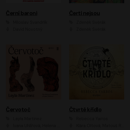
Černí baroni
Čerti nejsou
Miloslav Švandrlík
Zdeněk Svěrák
David Novotný
Zdeněk Svěrák
Červotoč
Čtvrté křídlo
Layla Martinez
Rebecca Yarros
Ivana Uhlířová, Helena Čermáková
Klára Oltová, Matouš Ruml