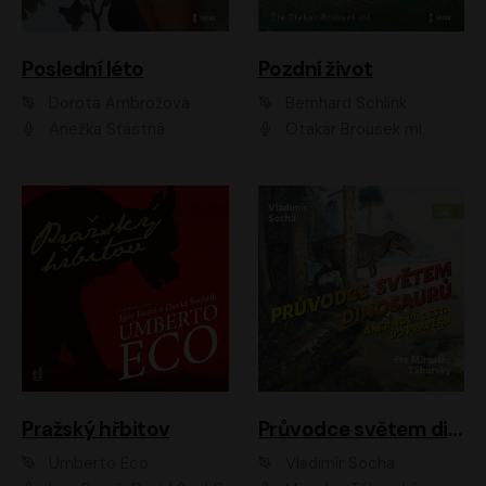
Poslední léto
Pozdní život
Dorota Ambrožová
Bernhard Schlink
Anežka Šťastná
Otakar Brousek ml.
Pražský hřbitov
Průvodce světem dinosaurů aneb Nová cesta do pravěku
Umberto Eco
Vladimír Socha