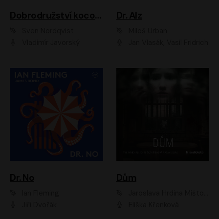
Dobrodružství kocoura Fiškuse a dědy Pettsona 1
Dr. Alz
Sven Nordqvist
Miloš Urban
Vladimír Javorský
Jan Vlasák, Vasil Fridrich
Dr. No
Dům
Ian Fleming
Jaroslava Hrdina Mištová
Jiří Dvořák
Eliška Křenková