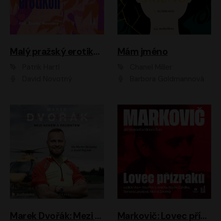
Malý pražský erotikon
Mám jméno
Patrik Hartl
Chanel Miller
David Novotný
Barbora Goldmannová
Marek Dvořák: Mezi nebem a pacientem
Markovič: Lovec přízraků