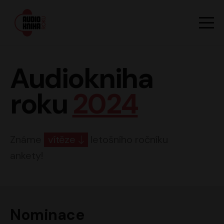
Hlavn
Men
Audiokniha roku
Audiokniha
roku
2024
Známe
vítěze
letošního ročníku
ankety!
Nominace