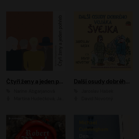
Čtyři ženy a jeden pohřeb
Další osudy dobrého vojáka Švejka
Narine Abgarjanová
Jaroslav Hašek
Martina Hudečková, Jaromír Meduna
David Novotný