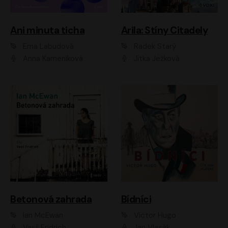
Ani minuta ticha
Arila: Stíny Citadely
Ema Labudová
Radek Starý
Anna Kameníková
Jitka Ježková
Betonová zahrada
Bídníci
Ian McEwan
Victor Hugo
Vasil Fridrich
Jan Vlasák