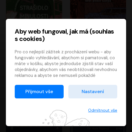
Aby web fungoval, jak má (souhlas
s cookies)
Strašidlo minulosti
Svět podle Garpa
Pro co nejlepší zážitek z procházení webu - aby
Jaroslav Velinský
John Irving
fungovalo vyhledávání, abychom si pamatovali, co
Libor Hruška
David Novotný
máte v košíku, abyste jednoduše zjistili stav vaší
objednávky, abychom vás neobtěžovali nevhodnou
reklamou a abyste se nemuseli pokaždé
přihlašovat.
Proto od vás potřebujeme souhlas se
Přijmout vše
Nastavení
zpracováním souborů cookies
, tj. malých souborů,
které se dočasně ukládají ve vašem prohlížeči.
Děkujeme, že nám ho dáte a pomůžete nám tak
Odmítnout vše
web zlepšovat.