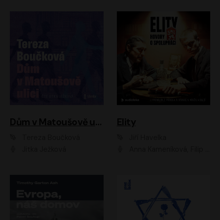
Dům v Matoušově ulici
Elity
Tereza Boučková
Jiří Havelka
Jitka Ježková
Anna Kameníková, Filip Březina, Jiří Lábus, Jiří Vyorálek, Klára Melíšková, Miloslav König, Miroslav Hanuš, Pavla Tomicová, Petr Lněnička, Richard Stanke, Taťjana Medveská, Václav Neužil, Vojtech Vondráček, Zdeněk Piškula