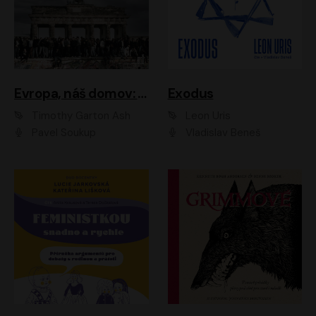
Evropa, náš domov: Od vylodění v Normandii po válku na Ukrajině
Exodus
Timothy Garton Ash
Leon Uris
Pavel Soukup
Vladislav Beneš