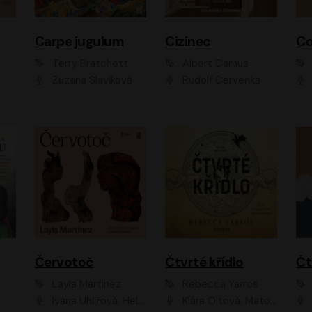
Carpe jugulum
Cizinec
Co
Terry Pratchett
Albert Camus
Zuzana Slavíková
Rudolf Červenka
Červotoč
Čtvrté křídlo
Layla Martinez
Rebecca Yarros
Ivana Uhlířová, Helena Čermáková
Klára Oltová, Matouš Ruml