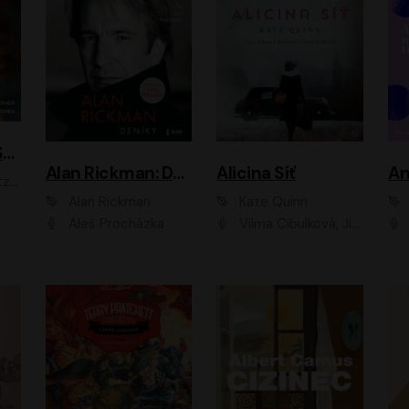
ACH, RUSOVLASÁ KOUZELNICE!
Alan Rickman: Deníky
Alicina Síť
An
ald
Alan Rickman
Kate Quinn
Aleš Procházka
Vilma Cibulková, Jitka Ježková