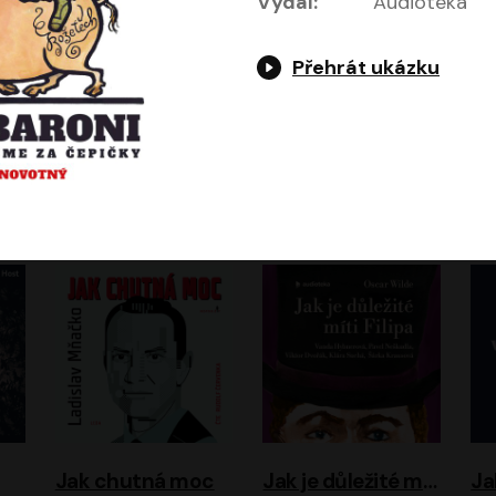
Vydal:
Audiotéka
Přehrát ukázku
Evropa, náš domov: Od vylodění v Normandii po válku na Ukrajině
Exodus
Timothy Garton Ash
Leon Uris
ráček, Zdeněk Piškula
Pavel Soukup
Vladislav Beneš
Jak chutná moc
Jak je důležité míti Filipa