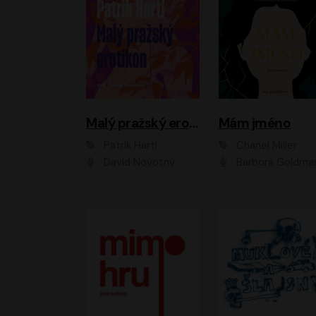
Malý pražský erotikon
Mám jméno
Patrik Hartl
Chanel Miller
David Novotný
Barbora Goldmanno