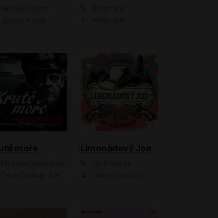
Michael Pollan
Robin Král
Zbyšek Horák
Robin Král
uté moře
Limonádový Joe
Nicholas Monsarrat
Jiří Brdečka
up, Aleš Procházka, David Novotný, Marek Holý, Martin Preiss, Jakub Saic, Petr Neskusil, David Matásek, Vasil Fridrich, Pavel Rímský, Zuzana Slavíková, Zbyšek Horák, Martin Zahálka, Luboš Ondráček, Amélie Vránová, Andrea Elsnerová, Anna Theimerová, Antonín Navrátil, Apolena Velsová, Bohdan Tůma, Filip Jančík, Filip Švarc, Jan Škvor, Jiří Köhler, Kateřina Peřinová, Kristýna Nebeská, Kristýna Skružná, Ladislav Cigánek, Libor Terš, Lucie Timíková, Martin Hruška, Martin Stránský, Michal Holán, Michal Jagelka, Milada Vaňkátová, Oldřich Hajlich, Pavel Dytrt, Petr Burian, Petr Gelnar, Radek Hoppe, Radek Škvor, Radovan Vaculík, Richard Fiala, Robert Hájek, Robin Pařík, Roman Hajlich, Roman Říčař, Svatopluk Schuller, Terezie Taberyová, Valentina Vránová, Vojtěch hájek, Zuzana Kajnarová Říčařová
David Novotný