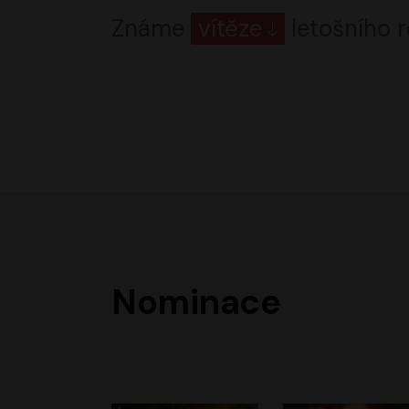
Známe
vítěze
letošního r
Nominace