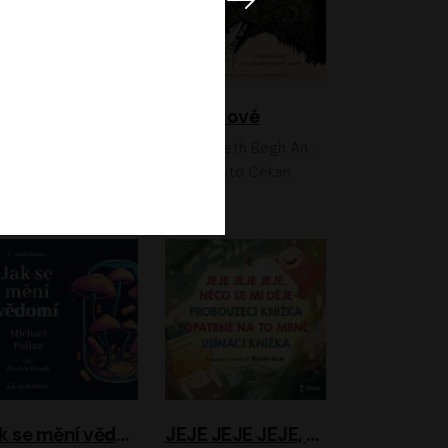
Feministkou snadno a rychle
Grimmové
Kateřina Lišková, Lucie Jarkovská
Kenneth Bøgh Andersen, Benni Bødker
Anita Krausová, Tereza Dočkalová
Ernesto Čekan
Jak se mění vědomí
JEJE JEJE JEJE, NĚCO SE MI DĚJE + PROBOUZECÍ KNÍŽKA + OPATRNĚ NA TO MRNĚ + USÍNACÍ KNÍŽKA