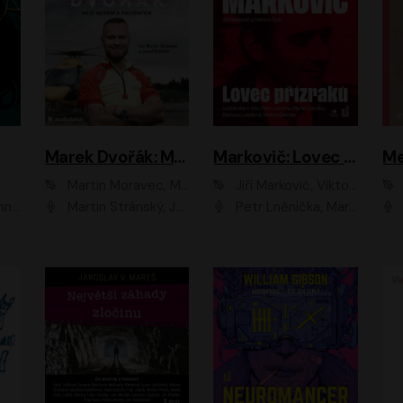
Marek Dvořák: Mezi nebem a pacientem
Markovič: Lovec přízraků
Martin Moravec, Marek Dvořák
Jiří Markovič, Viktorín Šulc
vá
Martin Stránský, Josef Pejchal, Petra Bučková
Petr Lněnička, Martin Zahálka, Barbara Lukešová, Michal Zelenka