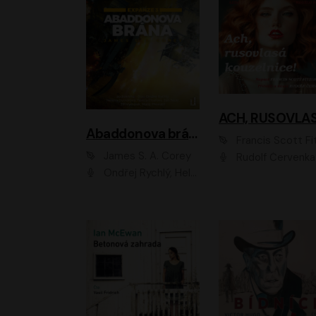
Abaddonova brána
Francis Scott Fitzger
James S. A. Corey
Rudolf Červenka
Ondřej Rychlý, Helena Dvořáková, Tereza Císařová, Jan Teplý, Jiří Vyorálek, Matěj Převrátil