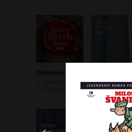
Dědictví otců
Den
Robert Merle
Michael Cunningha
Zbyšek Horák
Petr Stach