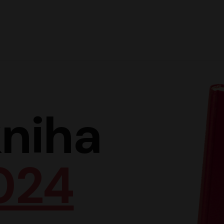
Hlav
niha
024