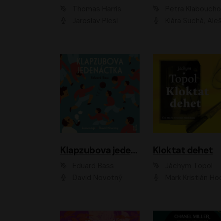
Thomas Harris
Petra Klabouch
Jaroslav Plesl
Klára Suchá, Aleš Procház
Klapzubova jedenáctka
Kloktat dehet
Eduard Bass
Jáchym Topol
David Novotný
Mark Kristián Hoch