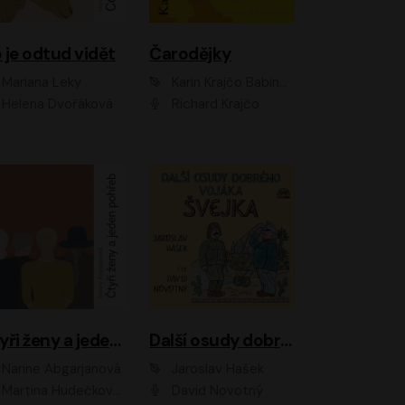
 je odtud vidět
Čarodějky
Mariana Leky
Karin Krajčo Babinská
Helena Dvořáková
Richard Krajčo
Čtyři ženy a jeden pohřeb
Další osudy dobrého vojáka Švejka
Narine Abgarjanová
Jaroslav Hašek
Martina Hudečková, Jaromír Meduna
David Novotný