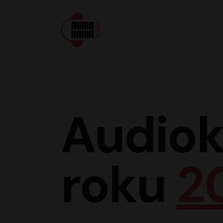
Audiokniha roku
Audiok
roku
2