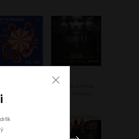
. No
Dům
Ian Fleming
Jaroslava Hrdina Mištová
Jiří Dvořák
Eliška Křenková
i
drlík
ný