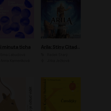
i minuta ticha
Arila: Stíny Citadely
Ema Labudová
Radek Starý
Anna Kameníková
Jitka Ježková