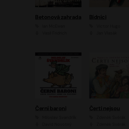
Betonová zahrada
Bídníci
Ian McEwan
Victor Hugo
Vasil Fridrich
Jan Vlasák
Černí baroni
Čerti nejsou
Miloslav Švandrlík
Zdeněk Svěrák
David Novotný
Zdeněk Svěrák