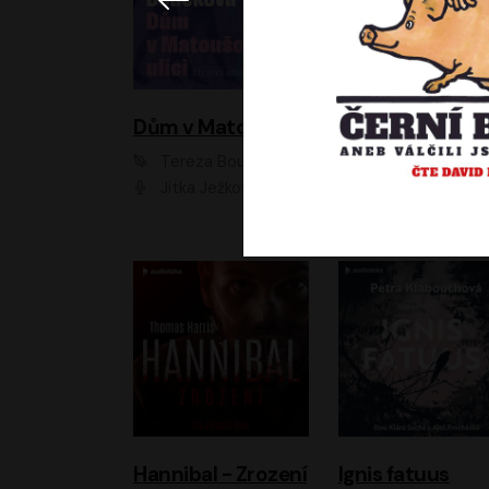
Dům v Matoušově ulici
Elity
Tereza Boučková
Jiří Havelka
Jitka Ježková
Anna Kameníková, Filip Březina, Jiří Lábus, Jiří Vyorálek, Klára Melíšková, Miloslav König, Miroslav Hanuš, Pavla Tomicová, Petr Lněnička, Richard Stanke, Taťjana Medveská, Václav Neužil, Vojtech Vond
Hannibal - Zrození
Ignis fatuus