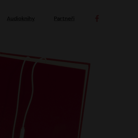
ní navigace
Audioknihy
Partneři