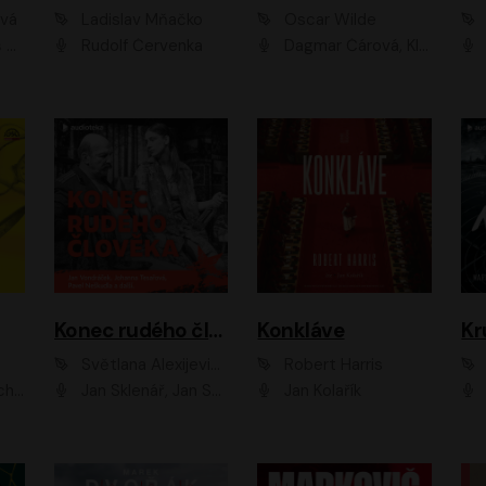
ová
Ladislav Mňačko
Oscar Wilde
ka
Rudolf Červenka
Dagmar Čárová, Klára Suchá, Martin Hruška, Otakar Brousek ml., Pavel Neškudla, Radek Hoppe, Šárka Krausová, Vanda Hybnerová, Viktor Dvořák
Konec rudého člověka
Konkláve
Kr
Světlana Alexijevičová, Daniel Majling
Robert Harris
man
Jan Sklenář, Jan Staněk, Jan Vondráček, Johanna Tesařová, Klára Sedláčková Ottová, Magdalena Zimová, Marie Poulová, Martin Matejka, Miroslav Zavičár, Pavel Neškudla, Samuel Toman, Šimon Kučera, Štěpánka Fingerhutová, Tomáš Turek
Jan Kolařík
Pavel Souk