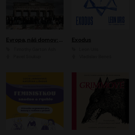
Evropa, náš domov: Od vylodění v Normandii po válku na Ukrajině
Exodus
Timothy Garton Ash
Leon Uris
Pavel Soukup
Vladislav Beneš