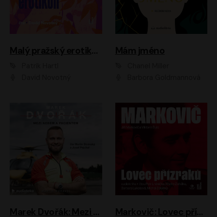
Malý pražský erotikon
Mám jméno
Patrik Hartl
Chanel Miller
David Novotný
Barbora Goldmannová
Marek Dvořák: Mezi nebem a pacientem
Markovič: Lovec přízraků