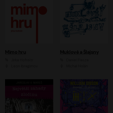
Muklové a Šlajsny
Mimo hru
Daniel Flasza
Jirka Hofreitr
Michal Holán
Leon Ibragimov