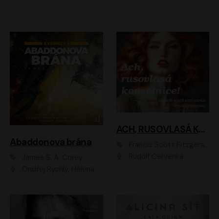
ACH, RUSOVLASÁ KOUZELNICE!
Abaddonova brána
Francis Scott Fitzgerald
Rudolf Červenka
James S. A. Corey
Ondřej Rychlý, Helena Dvořáková, Tereza Císařová, Jan Teplý, Jiří Vyorálek, Matěj Převrátil