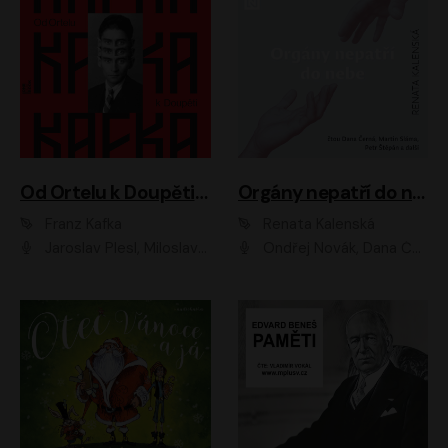
Od Ortelu k Doupěti – tucet Kafkových povídek
Orgány nepatří do nebe
Franz Kafka
Renata Kalenská
Jaroslav Plesl, Miloslav Mejzlík, David Novotný, Lukáš Hlavica, Jaromír Meduna, Václav Neužil, Otakar Brousek ml., Jan Holík, Václav Marhold
Ondřej Novák, Dana Černá, Martin Sláma, Petr Štěpán, Libor Hruška, Filip Jančík, Jakub Urbánek, Barbora Goldmannová, Karolína Zbořilová, Petra Šimberová, Richard Wágner, Klára Sochorová, Šárka Šildová, Zbyšek Horák, Anita Krausová