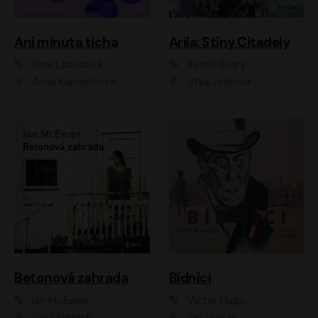
Ani minuta ticha
Arila: Stíny Citadely
Ema Labudová
Radek Starý
Anna Kameníková
Jitka Ježková
Betonová zahrada
Bídníci
Ian McEwan
Victor Hugo
Vasil Fridrich
Jan Vlasák