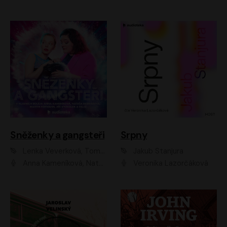
Sněženky a gangsteři
Srpny
Lenka Veverková, Tomáš Dianiška
Jakub Stanjura
Anna Kameníková, Nataša Bednářová, Tereza Hof, Taťjana Medvecká, Zuzana Slavíková, Šimon Krupa, Robert Mikluš, Jiří Vyorálek, Kryštof Hádek, Martin Hofmann, Martin Hruška
Veronika Lazorčáková