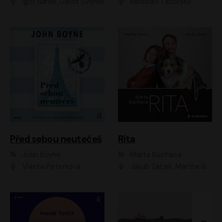
Igor Bareš, David Švehlík
Miroslav Táborský
Před sebou neutečeš
Rita
John Boyne
Marta Buchaca
Vlasta Peterková
Jakub Žáček, Martha Issová