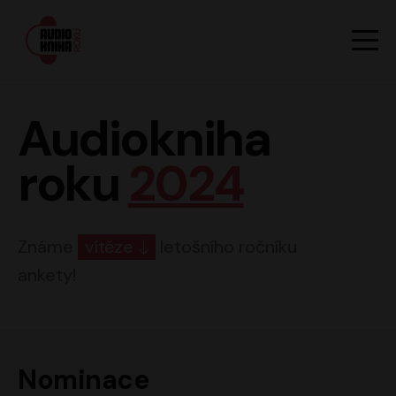
Hlavn
Men
Audiokniha roku
Audiokniha
roku
2024
Známe
vítěze
letošního ročníku
ankety!
Nominace