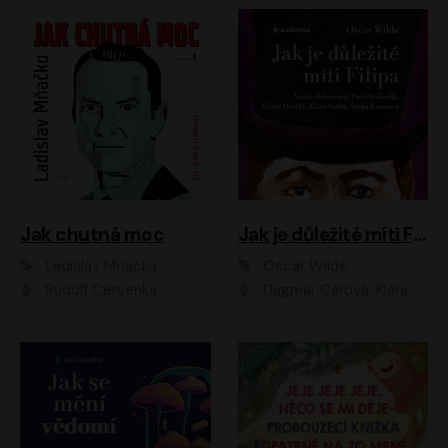
Jak chutná moc
Jak je důležité míti Filipa
Ladislav Mňačko
Oscar Wilde
Rudolf Červenka
Dagmar Čárová, Klára Suchá, Martin Hruška, Otakar Brousek ml., Pavel Neškudla, Radek Hoppe, Šárka Krausová, Vanda Hybnerová, Viktor Dvořák