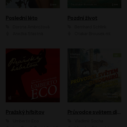
Poslední léto
Pozdní život
Dorota Ambrožová
Bernhard Schlink
Anežka Šťastná
Otakar Brousek ml.
Pražský hřbitov
Průvodce světem dinosaurů aneb Nová cesta do pravěku
Umberto Eco
Vladimír Socha