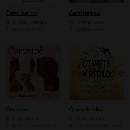
Černí baroni
Čerti nejsou
Miloslav Švandrlík
Zdeněk Svěrák
David Novotný
Zdeněk Svěrák
Červotoč
Čtvrté křídlo
Layla Martinez
Rebecca Yarros
Ivana Uhlířová, Helena Čermáková
Klára Oltová, Matouš Ruml