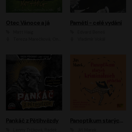
Otec Vánoce a já
Paměti - celé vydání
Matt Haig
Edvard Beneš
Tereza Marečková, Ondřej Endru Havlík
Vladimír Vokál
Pankáč z Pětihvězdy
Panoptikum starých kriminálních příběhů
Lenny Trčková, Radek Příhonský
Jiří Marek