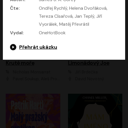
Čte:
Ondřej Rychlý, Helena Dvořáková,
Tereza Císařová, Jan Teplý, Jiří
Vyorálek, Matěj Převrátil
Vydal:
OneHotBook
Přehrát ukázku
Kruté moře
Limonádový Joe
Nicholas Monsarrat
Jiří Brdečka
Pavel Soukup, Aleš Procházka, David Novotný, Marek Holý, Martin Preiss, Jakub Saic, Petr Neskusil, David Matásek, Vasil Fridrich, Pavel Rímský, Zuzana Slavíková, Zbyšek Horák, Martin Zahálka, Luboš Ondráček, Amélie Vránová, Andrea Elsnerová, Anna Theimerová, Antonín Navrátil, Apolena Velsová, Bohdan Tůma, Filip Jančík, Filip Švarc, Jan Škvor, Jiří Köhler, Kateřina Peřinová, Kristýna Nebeská, Kristýna Skružná, Ladislav Cigánek, Libor Terš, Lucie Timíková, Martin Hruška, Martin Stránský, Michal Holán, Michal Jagelka, Milada Vaňkátová, Oldřich Hajlich, Pavel Dytrt, Petr Burian, Petr Gelnar, Radek Hoppe, Radek Škvor, Radovan Vaculík, Richard Fiala, Robert Hájek, Robin Pařík, Roman Hajlich, Roman Říčař, Svatopluk Schuller, Terezie Taberyová, Valentina Vránová, Vojtěch hájek, Zuzana Kajnarová Říčařová
David Novotný