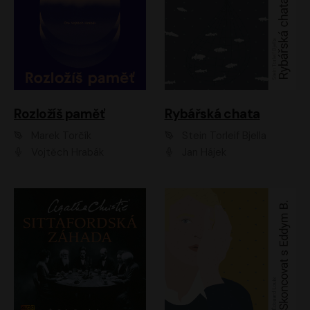
Rozložíš paměť
Rybářská chata
Marek Torčík
Stein Torleif Bjella
Vojtěch Hrabák
Jan Hájek