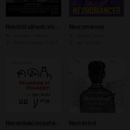
Největší záhady zločinu
Neuromancer
Jaroslav V. Mareš
William Gibson
Martin Stránský, Vasil Fridrich, Filip Jančík, Martin Preiss, Marek Holý, Lukáš Hlavica, Libor Hruška, Jan Maxián, Ladislav Cigánek, Jiří Ployhar, Filip Švarc, Vilém Udatný, Jan Vondráček, Jitka Ježková, Zuzana Slavíková, Michaela Klenková, Lucie Juřičková, Miriam Chytilová, Martina Hudečková
Jan Teplý ml.
Nevykládej mi pohádky
Nezvěstný