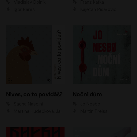
Vladislav Dolník
Franz Kafka
Igor Bareš
Kajetán Písařovic
Nives, co to povídáš?
Noční dům
Sacha Naspini
Jo Nesbo
Martina Hudečková, Jaromír Meduna, Zuzana Slavíková
Martin Preiss