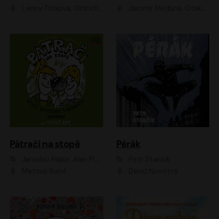
Lenny Trčková, Oldřich Kaiser
Jaromír Meduna, Otakar Brousek ml., Saša Rašilov
Pátrači na stopě
Pérák
Jaroslav Major, Alan Piskač
Petr Stančík
Matouš Ruml
David Novotný