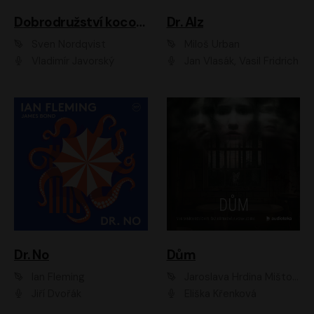
Dobrodružství kocoura Fiškuse a dědy Pettsona 1
Dr. Alz
Sven Nordqvist
Miloš Urban
Vladimír Javorský
Jan Vlasák, Vasil Fridrich
Dr. No
Dům
Ian Fleming
Jaroslava Hrdina Mištová
Jiří Dvořák
Eliška Křenková