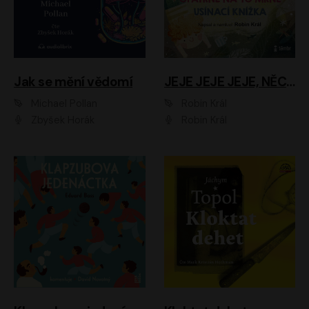
Jak se mění vědomí
JEJE JEJE JEJE, NĚCO SE MI DĚJE + PROBOUZECÍ KNÍŽKA + OPATRNĚ NA TO MRNĚ + USÍNACÍ KNÍŽKA
Michael Pollan
Robin Král
Zbyšek Horák
Robin Král