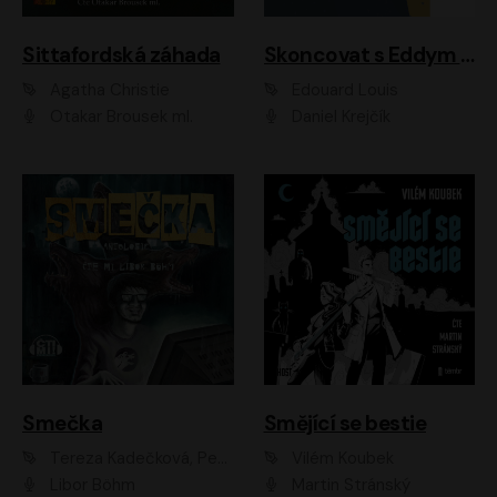
Sittafordská záhada
Skoncovat s Eddym B.
Agatha Christie
Édouard Louis
Otakar Brousek ml.
Daniel Krejčík
Smečka
Smějící se bestie
Tereza Kadečková, Petr Boček, Nelly Černohorská, Ondřej Kocáb, Ludmila Svozilová, Miroslav Pech, Karin Novotná, Jiří Sivok, Martin Štefko, Kateřina Malec Houfková, Tomáš Marton, Madla Pospíšilová Karasová, Michal Březina, Veronika Fiedlerová, Lukáš Vavrečka, Přemysl Krejčík, Mort Castle
Vilém Koubek
Libor Böhm
Martin Stránský