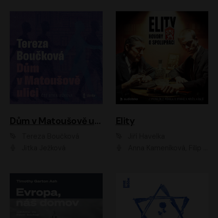
Dům v Matoušově ulici
Elity
Tereza Boučková
Jiří Havelka
Jitka Ježková
Anna Kameníková, Filip Březina, Jiří Lábus, Jiří Vyorálek, Klára Melíšková, Miloslav König, Miroslav Hanuš, Pavla Tomicová, Petr Lněnička, Richard Stanke, Taťjana Medveská, Václav Neužil, Vojtech Vondráček, Zdeněk Piškula