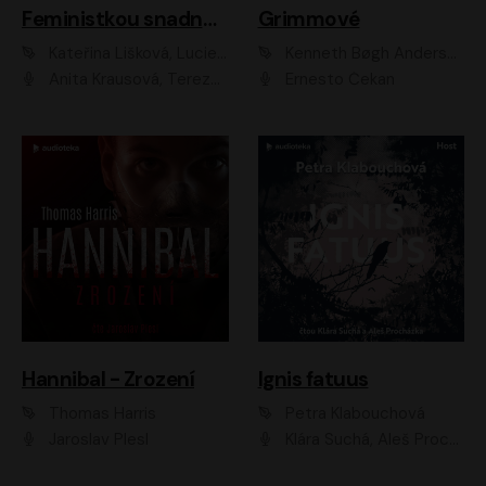
Feministkou snadno a rychle
Grimmové
Kateřina Lišková, Lucie Jarkovská
Kenneth Bøgh Andersen, Benni Bødker
Anita Krausová, Tereza Dočkalová
Ernesto Čekan
Hannibal - Zrození
Ignis fatuus
Thomas Harris
Petra Klabouchová
Jaroslav Plesl
Klára Suchá, Aleš Procházka