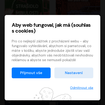
Aby web fungoval, jak má (souhlas
s cookies)
Strašidlo minulosti
Svět podle Garpa
Pro co nejlepší zážitek z procházení webu - aby
Jaroslav Velinský
John Irving
fungovalo vyhledávání, abychom si pamatovali, co
Libor Hruška
David Novotný
máte v košíku, abyste jednoduše zjistili stav vaší
objednávky, abychom vás neobtěžovali nevhodnou
reklamou a abyste se nemuseli pokaždé
přihlašovat.
Proto od vás potřebujeme souhlas se
Přijmout vše
Nastavení
zpracováním souborů cookies
, tj. malých souborů,
které se dočasně ukládají ve vašem prohlížeči.
Děkujeme, že nám ho dáte a pomůžete nám tak
Odmítnout vše
web zlepšovat.