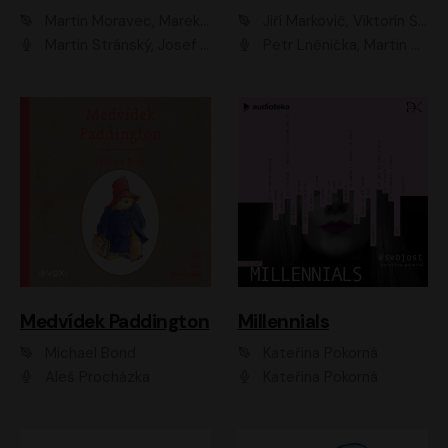
Martin Moravec, Marek Dvořák
Jiří Markovič, Viktorín Šulc
Martin Stránský, Josef Pejchal, Petra Bučková
Petr Lněnička, Martin Zahálka, Barbara Lukešová, Michal Zelenka
Medvídek Paddington
Millennials
Michael Bond
Kateřina Pokorná
Aleš Procházka
Kateřina Pokorná