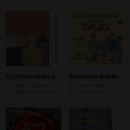
Čtyři ženy a jeden pohřeb
Další osudy dobrého vojáka Švejka
Narine Abgarjanová
Jaroslav Hašek
Martina Hudečková, Jaromír Meduna
David Novotný