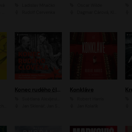
ová
Ladislav Mňačko
Oscar Wilde
ka
Rudolf Červenka
Dagmar Čárová, Klára Suchá, Martin Hruška, Otakar Brousek ml., Pavel Neškudla, Radek Hoppe, Šárka Krausová, Vanda Hybnerová, Viktor Dvořák
Konec rudého člověka
Konkláve
Kr
Světlana Alexijevičová, Daniel Majling
Robert Harris
man
Jan Sklenář, Jan Staněk, Jan Vondráček, Johanna Tesařová, Klára Sedláčková Ottová, Magdalena Zimová, Marie Poulová, Martin Matejka, Miroslav Zavičár, Pavel Neškudla, Samuel Toman, Šimon Kučera, Štěpánka Fingerhutová, Tomáš Turek
Jan Kolařík
Pavel Souk