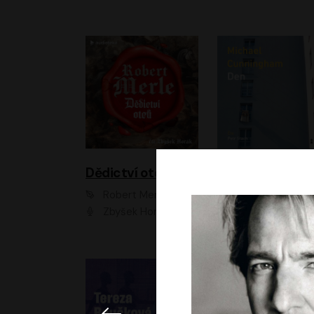
Dědictví otců
Den
Robert Merle
Michael Cunningha
Zbyšek Horák
Petr Stach