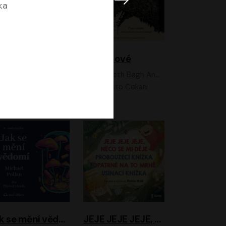
ka
Feministkou snadno a rychle
Grimmové
Kateřina Lišková, Lucie Jarkovská
Kenneth Bøgh Andersen, Benni Bødker
Anita Krausová, Tereza Dočkalová
Ernesto Čekan
Jak se mění vědomí
JEJE JEJE JEJE, NĚCO SE MI DĚJE + PROBOUZECÍ KNÍŽKA + OPATRNĚ NA TO MRNĚ + USÍNACÍ KNÍŽKA