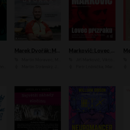
Marek Dvořák: Mezi nebem a pacientem
Markovič: Lovec přízraků
Martin Moravec, Marek Dvořák
Jiří Markovič, Viktorín Šulc
vá
Martin Stránský, Josef Pejchal, Petra Bučková
Petr Lněnička, Martin Zahálka, Barbara Lukešová, Michal Zelenka