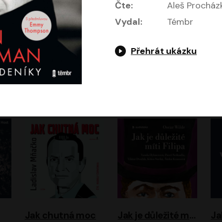
Čte:
Aleš Procház
Vydal:
Témbr
Přehrát ukázku
Evropa, náš domov: Od vylodění v Normandii po válku na Ukrajině
Exodus
Timothy Garton Ash
Leon Uris
ráček, Zdeněk Piškula
Pavel Soukup
Vladislav Beneš
Jak chutná moc
Jak je důležité míti Filipa