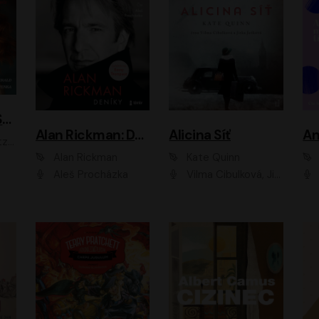
ACH, RUSOVLASÁ KOUZELNICE!
Alan Rickman: Deníky
Alicina Síť
An
ald
Alan Rickman
Kate Quinn
Aleš Procházka
Vilma Cibulková, Jitka Ježková