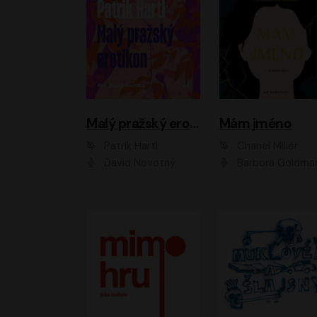
Malý pražský erotikon
Mám jméno
Patrik Hartl
Chanel Miller
David Novotný
Barbora Goldmanno