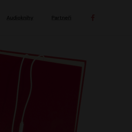
ní navigace
Audioknihy
Partneři