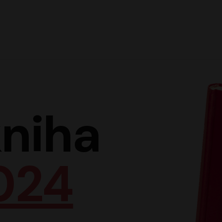
Hlav
niha
024