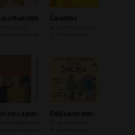
 je odtud vidět
Čarodějky
Mariana Leky
Karin Krajčo Babinská
Helena Dvořáková
Richard Krajčo
Čtyři ženy a jeden pohřeb
Další osudy dobrého vojáka Švejka
Narine Abgarjanová
Jaroslav Hašek
Martina Hudečková, Jaromír Meduna
David Novotný