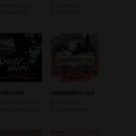
Michael Pollan
Robin Král
Zbyšek Horák
Robin Král
uté moře
Limonádový Joe
Nicholas Monsarrat
Jiří Brdečka
up, Aleš Procházka, David Novotný, Marek Holý, Martin Preiss, Jakub Saic, Petr Neskusil, David Matásek, Vasil Fridrich, Pavel Rímský, Zuzana Slavíková, Zbyšek Horák, Martin Zahálka, Luboš Ondráček, Amélie Vránová, Andrea Elsnerová, Anna Theimerová, Antonín Navrátil, Apolena Velsová, Bohdan Tůma, Filip Jančík, Filip Švarc, Jan Škvor, Jiří Köhler, Kateřina Peřinová, Kristýna Nebeská, Kristýna Skružná, Ladislav Cigánek, Libor Terš, Lucie Timíková, Martin Hruška, Martin Stránský, Michal Holán, Michal Jagelka, Milada Vaňkátová, Oldřich Hajlich, Pavel Dytrt, Petr Burian, Petr Gelnar, Radek Hoppe, Radek Škvor, Radovan Vaculík, Richard Fiala, Robert Hájek, Robin Pařík, Roman Hajlich, Roman Říčař, Svatopluk Schuller, Terezie Taberyová, Valentina Vránová, Vojtěch hájek, Zuzana Kajnarová Říčařová
David Novotný