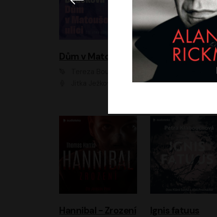
Dům v Matoušově ulici
Elity
Tereza Boučková
Jiří Havelka
Jitka Ježková
Anna Kameníková, Filip Březina, Jiří Lábus, Jiří Vyorálek, Klára Melíšková, Miloslav König, Miroslav Hanuš, Pavla Tomicová, Petr Lněnička, Richard Stanke, Taťjana Medveská, Václav Neužil, Vojtech Vond
Hannibal - Zrození
Ignis fatuus