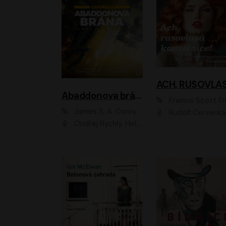
Abaddonova brána
Francis Scott Fitzger
James S. A. Corey
Rudolf Červenka
Ondřej Rychlý, Helena Dvořáková, Tereza Císařová, Jan Teplý, Jiří Vyorálek, Matěj Převrátil