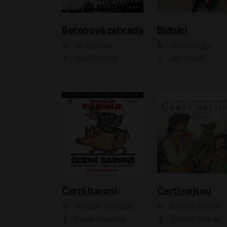
Betonová zahrada
Bídníci
Ian McEwan
Victor Hugo
Vasil Fridrich
Jan Vlasák
Černí baroni
Čerti nejsou
Miloslav Švandrlík
Zdeněk Svěrák
David Novotný
Zdeněk Svěrák