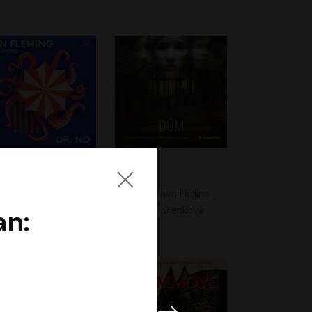
. No
Dům
Ian Fleming
Jaroslava Hrdina Mištová
Jiří Dvořák
Eliška Křenková
an: