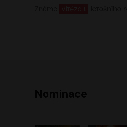
Známe
vítěze
letošního r
Nominace