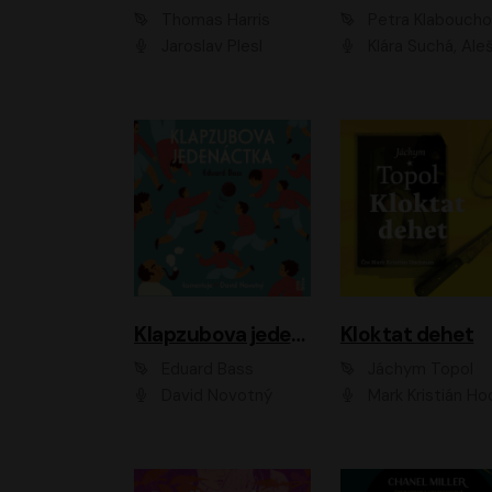
Thomas Harris
Petra Klabouch
Jaroslav Plesl
Klára Suchá, Aleš Procház
Klapzubova jedenáctka
Kloktat dehet
Eduard Bass
Jáchym Topol
David Novotný
Mark Kristián Hoch