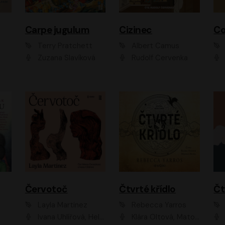
Carpe jugulum
Cizinec
Co
Terry Pratchett
Albert Camus
Zuzana Slavíková
Rudolf Červenka
Červotoč
Čtvrté křídlo
Layla Martinez
Rebecca Yarros
Ivana Uhlířová, Helena Čermáková
Klára Oltová, Matouš Ruml