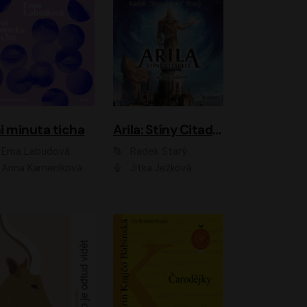
i minuta ticha
Arila: Stíny Citadely
Ema Labudová
Radek Starý
Anna Kameníková
Jitka Ježková