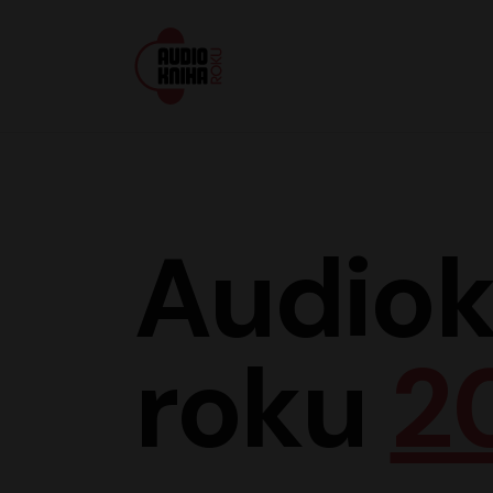
Audiokniha roku
Audiok
roku
2