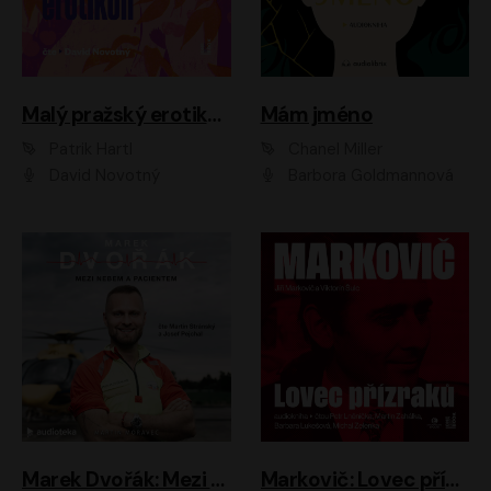
Malý pražský erotikon
Mám jméno
Patrik Hartl
Chanel Miller
David Novotný
Barbora Goldmannová
Marek Dvořák: Mezi nebem a pacientem
Markovič: Lovec přízraků