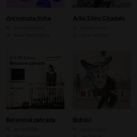
Ani minuta ticha
Arila: Stíny Citadely
Ema Labudová
Radek Starý
Anna Kameníková
Jitka Ježková
Betonová zahrada
Bídníci
Ian McEwan
Victor Hugo
Vasil Fridrich
Jan Vlasák