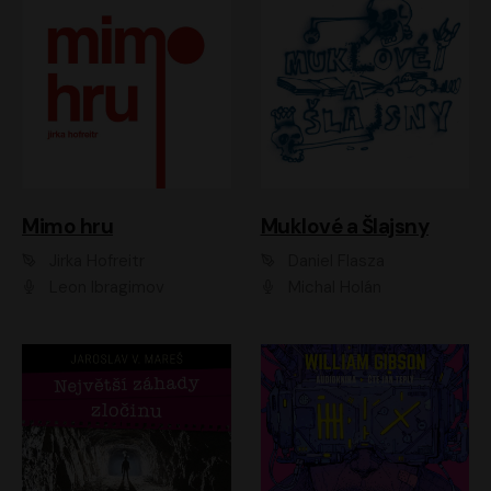
Muklové a Šlajsny
Mimo hru
Daniel Flasza
Jirka Hofreitr
Michal Holán
Leon Ibragimov