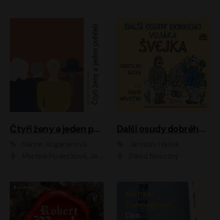
Čtyři ženy a jeden pohřeb
Další osudy dobrého vojáka Švejka
Narine Abgarjanová
Jaroslav Hašek
Martina Hudečková, Jaromír Meduna
David Novotný