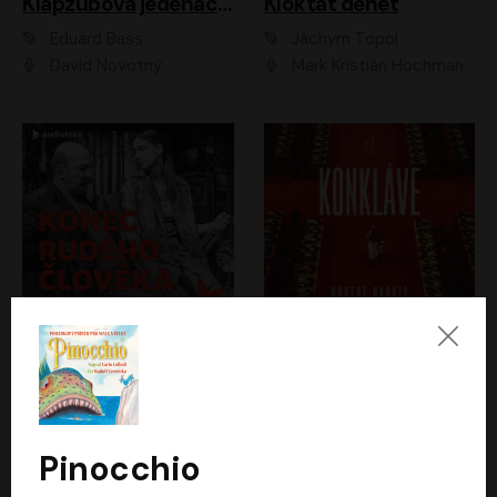
Klapzubova jedenáctka
Kloktat dehet
Eduard Bass
Jáchym Topol
David Novotný
Mark Kristián Hochman
Konec rudého člověka
Konkláve
Světlana Alexijevičová, Daniel Majling
Robert Harris
Jan Sklenář, Jan Staněk, Jan Vondráček, Johanna Tesařová, Klára Sedláčková Ottová, Magdalena Zimová, Marie Poulová, Martin Matejka, Miroslav Zavičár, Pavel Neškudla, Samuel Toman, Šimon Kučera, Štěpánka Fingerhutová, Tomáš Turek
Jan Kolařík
Pinocchio