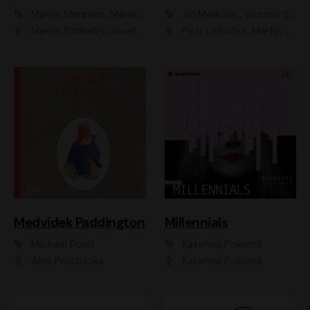
Martin Moravec, Marek Dvořák
Jiří Markovič, Viktorín Šulc
Martin Stránský, Josef Pejchal, Petra Bučková
Petr Lněnička, Martin Zahálka, Barbara Lukešová, Michal Zelenka
Medvídek Paddington
Millennials
Michael Bond
Kateřina Pokorná
Aleš Procházka
Kateřina Pokorná