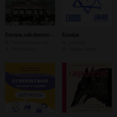
Evropa, náš domov: Od vylodění v Normandii po válku na Ukrajině
Exodus
Timothy Garton Ash
Leon Uris
Pavel Soukup
Vladislav Beneš