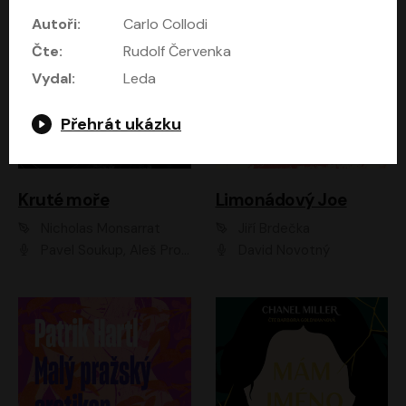
Autoři:
Carlo Collodi
Čte:
Rudolf Červenka
Vydal:
Leda
Přehrát ukázku
Kruté moře
Limonádový Joe
Nicholas Monsarrat
Jiří Brdečka
Pavel Soukup, Aleš Procházka, David Novotný, Marek Holý, Martin Preiss, Jakub Saic, Petr Neskusil, David Matásek, Vasil Fridrich, Pavel Rímský, Zuzana Slavíková, Zbyšek Horák, Martin Zahálka, Luboš Ondráček, Amélie Vránová, Andrea Elsnerová, Anna Theimerová, Antonín Navrátil, Apolena Velsová, Bohdan Tůma, Filip Jančík, Filip Švarc, Jan Škvor, Jiří Köhler, Kateřina Peřinová, Kristýna Nebeská, Kristýna Skružná, Ladislav Cigánek, Libor Terš, Lucie Timíková, Martin Hruška, Martin Stránský, Michal Holán, Michal Jagelka, Milada Vaňkátová, Oldřich Hajlich, Pavel Dytrt, Petr Burian, Petr Gelnar, Radek Hoppe, Radek Škvor, Radovan Vaculík, Richard Fiala, Robert Hájek, Robin Pařík, Roman Hajlich, Roman Říčař, Svatopluk Schuller, Terezie Taberyová, Valentina Vránová, Vojtěch hájek, Zuzana Kajnarová Říčařová
David Novotný