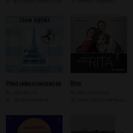
Igor Bareš, David Švehlík
Miroslav Táborský
Před sebou neutečeš
Rita
John Boyne
Marta Buchaca
Vlasta Peterková
Jakub Žáček, Martha Issová