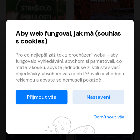
Aby web fungoval, jak má (souhlas
s cookies)
Strašidlo minulosti
Svět podle Garpa
Pro co nejlepší zážitek z procházení webu - aby
Jaroslav Velinský
John Irving
fungovalo vyhledávání, abychom si pamatovali, co
Libor Hruška
David Novotný
máte v košíku, abyste jednoduše zjistili stav vaší
objednávky, abychom vás neobtěžovali nevhodnou
reklamou a abyste se nemuseli pokaždé
přihlašovat.
Proto od vás potřebujeme souhlas se
Přijmout vše
Nastavení
zpracováním souborů cookies
, tj. malých souborů,
které se dočasně ukládají ve vašem prohlížeči.
Děkujeme, že nám ho dáte a pomůžete nám tak
Odmítnout vše
web zlepšovat.