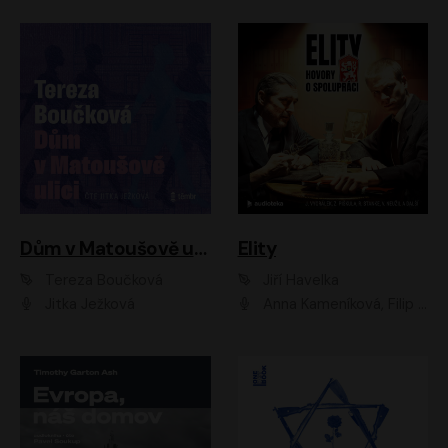
Dům v Matoušově ulici
Elity
Tereza Boučková
Jiří Havelka
Jitka Ježková
Anna Kameníková, Filip Březina, Jiří Lábus, Jiří Vyorálek, Klára Melíšková, Miloslav König, Miroslav Hanuš, Pavla Tomicová, Petr Lněnička, Richard Stanke, Taťjana Medveská, Václav Neužil, Vojtech Vondráček, Zdeněk Piškula