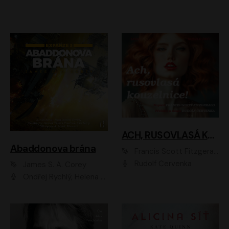
ACH, RUSOVLASÁ KOUZELNICE!
Abaddonova brána
Francis Scott Fitzgerald
Rudolf Červenka
James S. A. Corey
Ondřej Rychlý, Helena Dvořáková, Tereza Císařová, Jan Teplý, Jiří Vyorálek, Matěj Převrátil