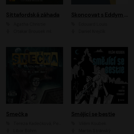
Sittafordská záhada
Skoncovat s Eddym B.
Agatha Christie
Édouard Louis
Otakar Brousek ml.
Daniel Krejčík
Smečka
Smějící se bestie
Tereza Kadečková, Petr Boček, Nelly Černohorská, Ondřej Kocáb, Ludmila Svozilová, Miroslav Pech, Karin Novotná, Jiří Sivok, Martin Štefko, Kateřina Malec Houfková, Tomáš Marton, Madla Pospíšilová Karasová, Michal Březina, Veronika Fiedlerová, Lukáš Vavrečka, Přemysl Krejčík, Mort Castle
Vilém Koubek
Libor Böhm
Martin Stránský