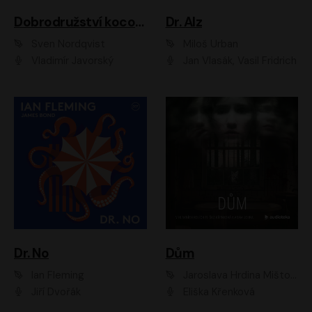
Dobrodružství kocoura Fiškuse a dědy Pettsona 1
Dr. Alz
Sven Nordqvist
Miloš Urban
Vladimír Javorský
Jan Vlasák, Vasil Fridrich
Dr. No
Dům
Ian Fleming
Jaroslava Hrdina Mištová
Jiří Dvořák
Eliška Křenková