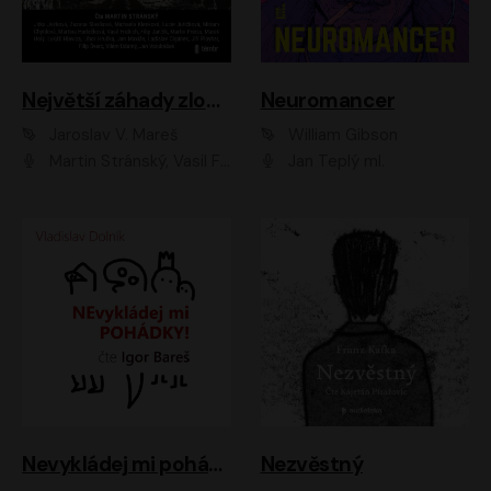
Největší záhady zločinu
Neuromancer
Jaroslav V. Mareš
William Gibson
Martin Stránský, Vasil Fridrich, Filip Jančík, Martin Preiss, Marek Holý, Lukáš Hlavica, Libor Hruška, Jan Maxián, Ladislav Cigánek, Jiří Ployhar, Filip Švarc, Vilém Udatný, Jan Vondráček, Jitka Ježková, Zuzana Slavíková, Michaela Klenková, Lucie Juřičková, Miriam Chytilová, Martina Hudečková
Jan Teplý ml.
Nevykládej mi pohádky
Nezvěstný