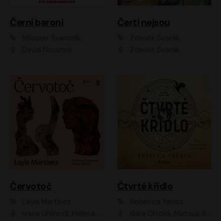
Černí baroni
Čerti nejsou
Miloslav Švandrlík
Zdeněk Svěrák
David Novotný
Zdeněk Svěrák
Červotoč
Čtvrté křídlo
Layla Martinez
Rebecca Yarros
Ivana Uhlířová, Helena Čermáková
Klára Oltová, Matouš Ruml