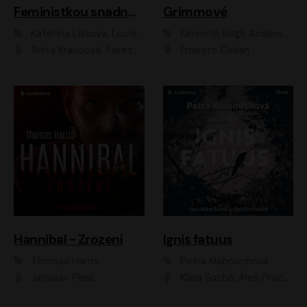
Feministkou snadno a rychle
Grimmové
Kateřina Lišková, Lucie Jarkovská
Kenneth Bøgh Andersen, Benni Bødker
Anita Krausová, Tereza Dočkalová
Ernesto Čekan
Hannibal - Zrození
Ignis fatuus
Thomas Harris
Petra Klabouchová
Jaroslav Plesl
Klára Suchá, Aleš Procházka