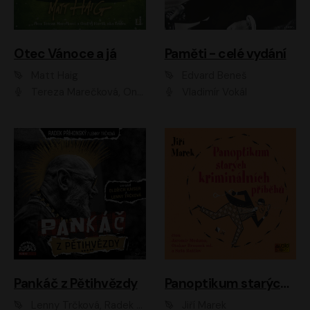
Otec Vánoce a já
Paměti - celé vydání
Matt Haig
Edvard Beneš
Tereza Marečková, Ondřej Endru Havlík
Vladimír Vokál
Pankáč z Pětihvězdy
Panoptikum starých kriminálních příběhů
Lenny Trčková, Radek Příhonský
Jiří Marek