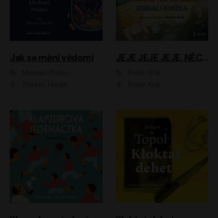
Jak se mění vědomí
JEJE JEJE JEJE, NĚCO SE MI DĚJE + PROBOUZECÍ KNÍŽKA + OPATRNĚ NA TO MRNĚ + USÍNACÍ KNÍŽKA
Michael Pollan
Robin Král
Zbyšek Horák
Robin Král