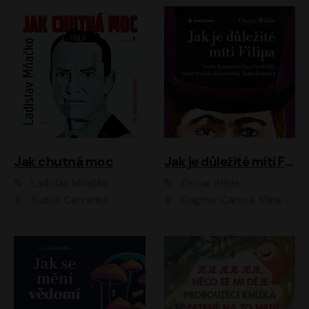
Jak chutná moc
Jak je důležité míti Filipa
Ladislav Mňačko
Oscar Wilde
Rudolf Červenka
Dagmar Čárová, Klára Suchá, Martin Hruška, Otakar Brousek ml., Pavel Neškudla, Radek Hoppe, Šárka Krausová, Vanda Hybnerová, Viktor Dvořák