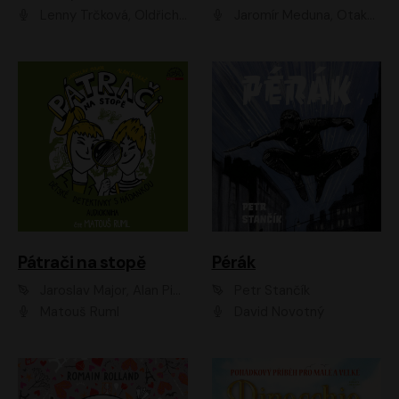
Lenny Trčková, Oldřich Kaiser
Jaromír Meduna, Otakar Brousek ml., Saša Rašilov
Pátrači na stopě
Pérák
Jaroslav Major, Alan Piskač
Petr Stančík
Matouš Ruml
David Novotný