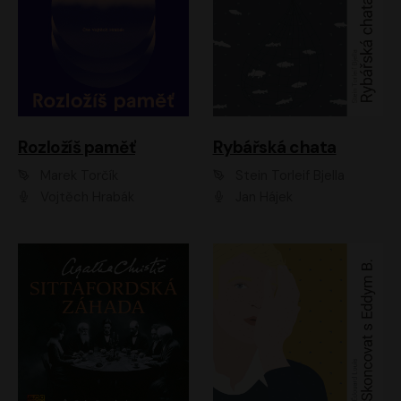
Rozložíš paměť
Rybářská chata
Marek Torčík
Stein Torleif Bjella
Vojtěch Hrabák
Jan Hájek