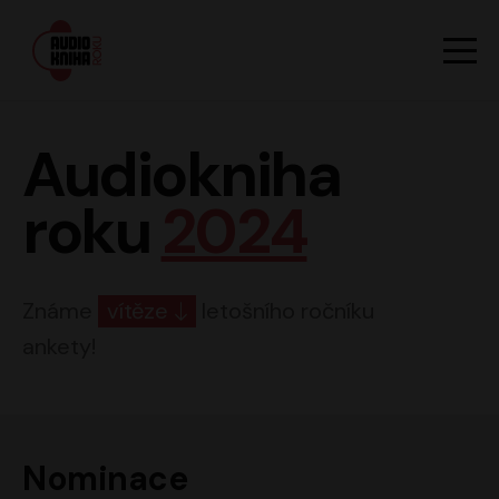
Hlavn
Men
Audiokniha roku
Audiokniha
roku
2024
Známe
vítěze
letošního ročníku
ankety!
Nominace