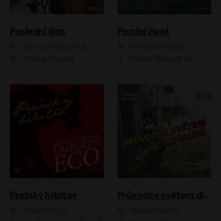
Poslední léto
Pozdní život
Dorota Ambrožová
Bernhard Schlink
Anežka Šťastná
Otakar Brousek ml.
Pražský hřbitov
Průvodce světem dinosaurů aneb Nová cesta do pravěku
Umberto Eco
Vladimír Socha