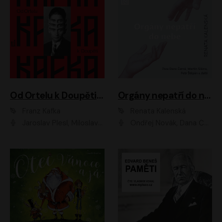
Od Ortelu k Doupěti – tucet Kafkových povídek
Orgány nepatří do nebe
Franz Kafka
Renata Kalenská
Jaroslav Plesl, Miloslav Mejzlík, David Novotný, Lukáš Hlavica, Jaromír Meduna, Václav Neužil, Otakar Brousek ml., Jan Holík, Václav Marhold
Ondřej Novák, Dana Černá, Martin Sláma, Petr Štěpán, Libor Hruška, Filip Jančík, Jakub Urbánek, Barbora Goldmannová, Karolína Zbořilová, Petra Šimberová, Richard Wágner, Klára Sochorová, Šárka Šildová, Zbyšek Horák, Anita Krausová