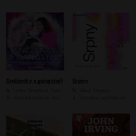
Sněženky a gangsteři
Srpny
Lenka Veverková, Tomáš Dianiška
Jakub Stanjura
Anna Kameníková, Nataša Bednářová, Tereza Hof, Taťjana Medvecká, Zuzana Slavíková, Šimon Krupa, Robert Mikluš, Jiří Vyorálek, Kryštof Hádek, Martin Hofmann, Martin Hruška
Veronika Lazorčáková