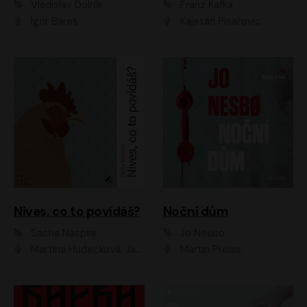
Vladislav Dolník
Franz Kafka
Igor Bareš
Kajetán Písařovic
Nives, co to povídáš?
Noční dům
Sacha Naspini
Jo Nesbo
Martina Hudečková, Jaromír Meduna, Zuzana Slavíková
Martin Preiss