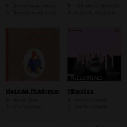
Martin Moravec, Marek Dvořák
Jiří Markovič, Viktorín Šulc
Martin Stránský, Josef Pejchal, Petra Bučková
Petr Lněnička, Martin Zahálka, Barbara Lukešová, Michal Zelenka
Medvídek Paddington
Millennials
Michael Bond
Kateřina Pokorná
Aleš Procházka
Kateřina Pokorná