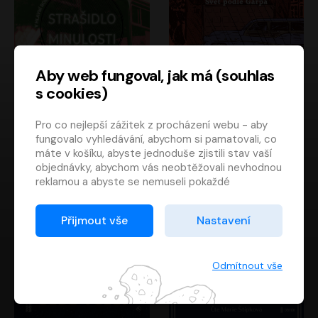
Aby web fungoval, jak má (souhlas
s cookies)
Strašidlo minulosti
Svět podle Garpa
Pro co nejlepší zážitek z procházení webu - aby
Jaroslav Velinský
John Irving
fungovalo vyhledávání, abychom si pamatovali, co
Libor Hruška
David Novotný
máte v košíku, abyste jednoduše zjistili stav vaší
objednávky, abychom vás neobtěžovali nevhodnou
reklamou a abyste se nemuseli pokaždé
přihlašovat.
Proto od vás potřebujeme souhlas se
Přijmout vše
Nastavení
zpracováním souborů cookies
, tj. malých souborů,
které se dočasně ukládají ve vašem prohlížeči.
Děkujeme, že nám ho dáte a pomůžete nám tak
Odmítnout vše
web zlepšovat.