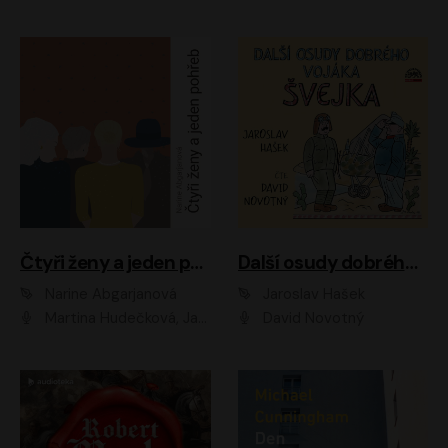
Čtyři ženy a jeden pohřeb
Další osudy dobrého vojáka Švejka
Narine Abgarjanová
Jaroslav Hašek
Martina Hudečková, Jaromír Meduna
David Novotný