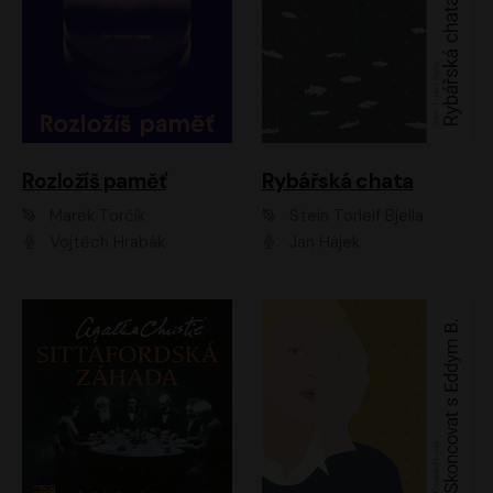
Rozložíš paměť
Rybářská chata
Marek Torčík
Stein Torleif Bjella
Vojtěch Hrabák
Jan Hájek