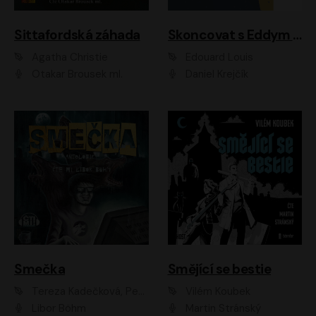
Sittafordská záhada
Skoncovat s Eddym B.
Agatha Christie
Édouard Louis
Otakar Brousek ml.
Daniel Krejčík
Smečka
Smějící se bestie
Tereza Kadečková, Petr Boček, Nelly Černohorská, Ondřej Kocáb, Ludmila Svozilová, Miroslav Pech, Karin Novotná, Jiří Sivok, Martin Štefko, Kateřina Malec Houfková, Tomáš Marton, Madla Pospíšilová Karasová, Michal Březina, Veronika Fiedlerová, Lukáš Vavrečka, Přemysl Krejčík, Mort Castle
Vilém Koubek
Libor Böhm
Martin Stránský