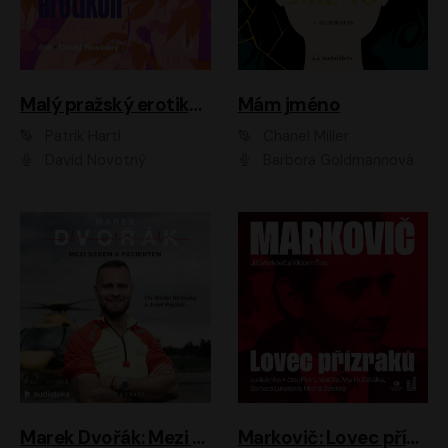
Malý pražský erotikon
Mám jméno
Patrik Hartl
Chanel Miller
David Novotný
Barbora Goldmannová
Marek Dvořák: Mezi nebem a pacientem
Markovič: Lovec přízraků