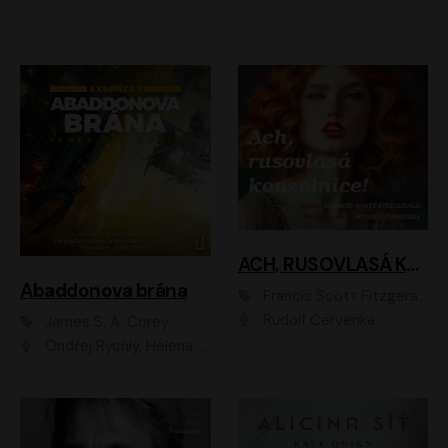
ACH, RUSOVLASÁ KOUZELNICE!
Abaddonova brána
Francis Scott Fitzgerald
Rudolf Červenka
James S. A. Corey
Ondřej Rychlý, Helena Dvořáková, Tereza Císařová, Jan Teplý, Jiří Vyorálek, Matěj Převrátil