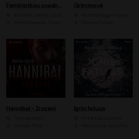
Feministkou snadno a rychle
Grimmové
Kateřina Lišková, Lucie Jarkovská
Kenneth Bøgh Andersen, Benni Bødker
Anita Krausová, Tereza Dočkalová
Ernesto Čekan
Hannibal - Zrození
Ignis fatuus
Thomas Harris
Petra Klabouchová
Jaroslav Plesl
Klára Suchá, Aleš Procházka