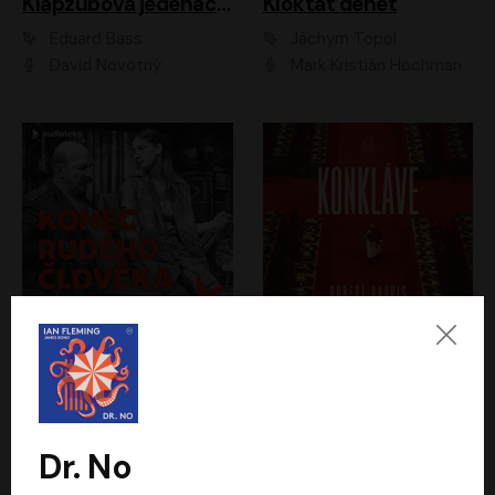
Klapzubova jedenáctka
Kloktat dehet
Eduard Bass
Jáchym Topol
David Novotný
Mark Kristián Hochman
Konec rudého člověka
Konkláve
Světlana Alexijevičová, Daniel Majling
Robert Harris
Jan Sklenář, Jan Staněk, Jan Vondráček, Johanna Tesařová, Klára Sedláčková Ottová, Magdalena Zimová, Marie Poulová, Martin Matejka, Miroslav Zavičár, Pavel Neškudla, Samuel Toman, Šimon Kučera, Štěpánka Fingerhutová, Tomáš Turek
Jan Kolařík
Dr. No