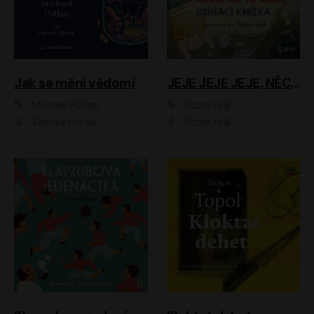
Jak se mění vědomí
JEJE JEJE JEJE, NĚCO SE MI DĚJE + PROBOUZECÍ KNÍŽKA + OPATRNĚ NA TO MRNĚ + USÍNACÍ KNÍŽKA
Michael Pollan
Robin Král
Zbyšek Horák
Robin Král