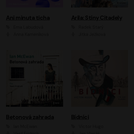
Ani minuta ticha
Arila: Stíny Citadely
Ema Labudová
Radek Starý
Anna Kameníková
Jitka Ježková
Betonová zahrada
Bídníci
Ian McEwan
Victor Hugo
Vasil Fridrich
Jan Vlasák