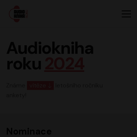
Hlavn
Men
Audiokniha roku
Audiokniha
roku
2024
Známe
vítěze
letošního ročníku
ankety!
Nominace