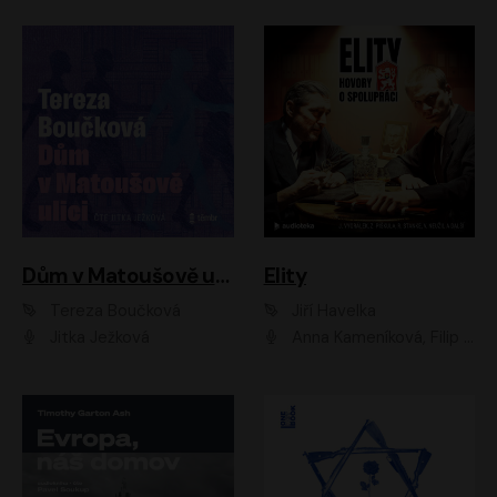
Dům v Matoušově ulici
Elity
Tereza Boučková
Jiří Havelka
Jitka Ježková
Anna Kameníková, Filip Březina, Jiří Lábus, Jiří Vyorálek, Klára Melíšková, Miloslav König, Miroslav Hanuš, Pavla Tomicová, Petr Lněnička, Richard Stanke, Taťjana Medveská, Václav Neužil, Vojtech Vondráček, Zdeněk Piškula