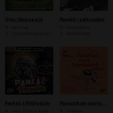
Otec Vánoce a já
Paměti - celé vydání
Matt Haig
Edvard Beneš
Tereza Marečková, Ondřej Endru Havlík
Vladimír Vokál
Pankáč z Pětihvězdy
Panoptikum starých kriminálních příběhů
Lenny Trčková, Radek Příhonský
Jiří Marek