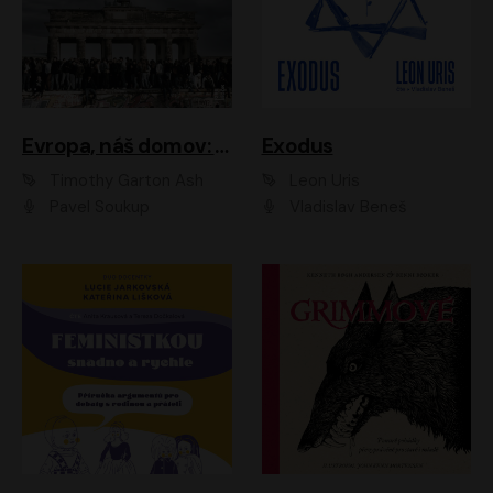
Evropa, náš domov: Od vylodění v Normandii po válku na Ukrajině
Exodus
Timothy Garton Ash
Leon Uris
Pavel Soukup
Vladislav Beneš