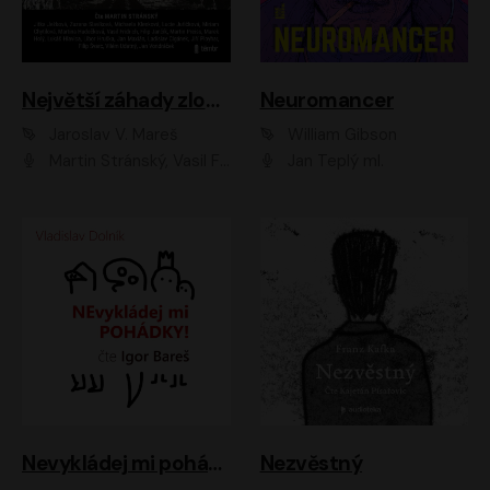
Největší záhady zločinu
Neuromancer
Jaroslav V. Mareš
William Gibson
Martin Stránský, Vasil Fridrich, Filip Jančík, Martin Preiss, Marek Holý, Lukáš Hlavica, Libor Hruška, Jan Maxián, Ladislav Cigánek, Jiří Ployhar, Filip Švarc, Vilém Udatný, Jan Vondráček, Jitka Ježková, Zuzana Slavíková, Michaela Klenková, Lucie Juřičková, Miriam Chytilová, Martina Hudečková
Jan Teplý ml.
Nevykládej mi pohádky
Nezvěstný