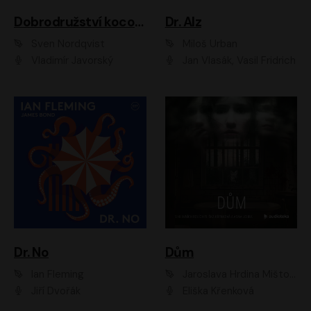
Dobrodružství kocoura Fiškuse a dědy Pettsona 1
Dr. Alz
Sven Nordqvist
Miloš Urban
Vladimír Javorský
Jan Vlasák, Vasil Fridrich
Dr. No
Dům
Ian Fleming
Jaroslava Hrdina Mištová
Jiří Dvořák
Eliška Křenková