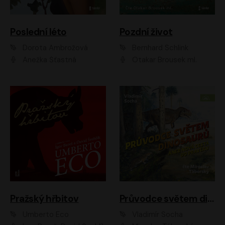
Poslední léto
Pozdní život
Dorota Ambrožová
Bernhard Schlink
Anežka Šťastná
Otakar Brousek ml.
Pražský hřbitov
Průvodce světem dinosaurů aneb Nová cesta do pravěku
Umberto Eco
Vladimír Socha