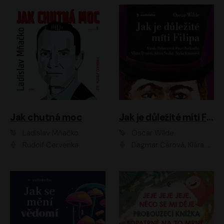
Jak chutná moc
Jak je důležité míti Filipa
Ladislav Mňačko
Oscar Wilde
Rudolf Červenka
Dagmar Čárová, Klára Suchá, Martin Hruška, Otakar Brousek ml., Pavel Neškudla, Radek Hoppe, Šárka Krausová, Vanda Hybnerová, Viktor Dvořák