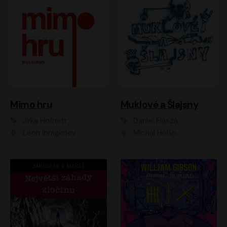
Muklové a Šlajsny
Mimo hru
Daniel Flasza
Jirka Hofreitr
Michal Holán
Leon Ibragimov