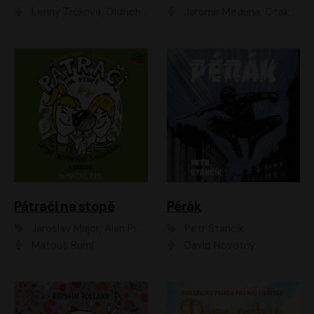
Lenny Trčková, Oldřich Kaiser
Jaromír Meduna, Otakar Brousek ml., Saša Rašilov
Pátrači na stopě
Pérák
Jaroslav Major, Alan Piskač
Petr Stančík
Matouš Ruml
David Novotný