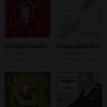
Od Ortelu k Doupěti – tucet Kafkových povídek
Orgány nepatří do nebe
Franz Kafka
Renata Kalenská
Jaroslav Plesl, Miloslav Mejzlík, David Novotný, Lukáš Hlavica, Jaromír Meduna, Václav Neužil, Otakar Brousek ml., Jan Holík, Václav Marhold
Ondřej Novák, Dana Černá, Martin Sláma, Petr Štěpán, Libor Hruška, Filip Jančík, Jakub Urbánek, Barbora Goldmannová, Karolína Zbořilová, Petra Šimberová, Richard Wágner, Klára Sochorová, Šárka Šildová, Zbyšek Horák, Anita Krausová