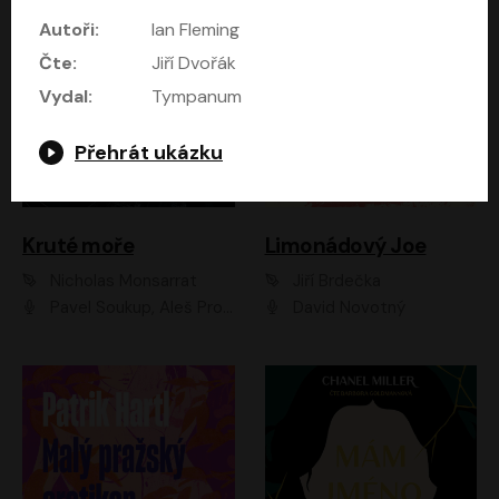
Autoři:
Ian Fleming
Čte:
Jiří Dvořák
Vydal:
Tympanum
Přehrát ukázku
Kruté moře
Limonádový Joe
Nicholas Monsarrat
Jiří Brdečka
Pavel Soukup, Aleš Procházka, David Novotný, Marek Holý, Martin Preiss, Jakub Saic, Petr Neskusil, David Matásek, Vasil Fridrich, Pavel Rímský, Zuzana Slavíková, Zbyšek Horák, Martin Zahálka, Luboš Ondráček, Amélie Vránová, Andrea Elsnerová, Anna Theimerová, Antonín Navrátil, Apolena Velsová, Bohdan Tůma, Filip Jančík, Filip Švarc, Jan Škvor, Jiří Köhler, Kateřina Peřinová, Kristýna Nebeská, Kristýna Skružná, Ladislav Cigánek, Libor Terš, Lucie Timíková, Martin Hruška, Martin Stránský, Michal Holán, Michal Jagelka, Milada Vaňkátová, Oldřich Hajlich, Pavel Dytrt, Petr Burian, Petr Gelnar, Radek Hoppe, Radek Škvor, Radovan Vaculík, Richard Fiala, Robert Hájek, Robin Pařík, Roman Hajlich, Roman Říčař, Svatopluk Schuller, Terezie Taberyová, Valentina Vránová, Vojtěch hájek, Zuzana Kajnarová Říčařová
David Novotný