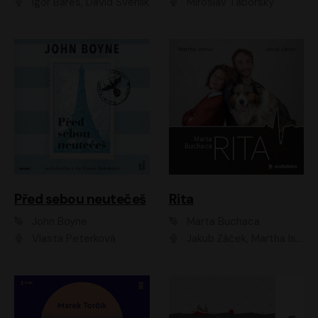
Igor Bareš, David Švehlík
Miroslav Táborský
Před sebou neutečeš
Rita
John Boyne
Marta Buchaca
Vlasta Peterková
Jakub Žáček, Martha Issová