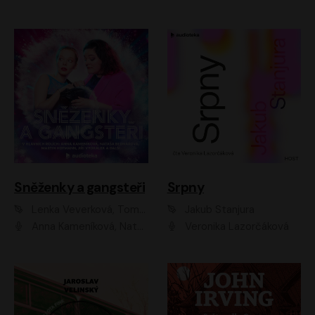
Sněženky a gangsteři
Srpny
Lenka Veverková, Tomáš Dianiška
Jakub Stanjura
Anna Kameníková, Nataša Bednářová, Tereza Hof, Taťjana Medvecká, Zuzana Slavíková, Šimon Krupa, Robert Mikluš, Jiří Vyorálek, Kryštof Hádek, Martin Hofmann, Martin Hruška
Veronika Lazorčáková