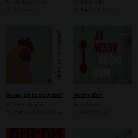
Vladislav Dolník
Franz Kafka
Igor Bareš
Kajetán Písařovic
Nives, co to povídáš?
Noční dům
Sacha Naspini
Jo Nesbo
Martina Hudečková, Jaromír Meduna, Zuzana Slavíková
Martin Preiss