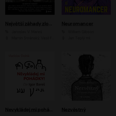
Největší záhady zločinu
Neuromancer
Jaroslav V. Mareš
William Gibson
Martin Stránský, Vasil Fridrich, Filip Jančík, Martin Preiss, Marek Holý, Lukáš Hlavica, Libor Hruška, Jan Maxián, Ladislav Cigánek, Jiří Ployhar, Filip Švarc, Vilém Udatný, Jan Vondráček, Jitka Ježková, Zuzana Slavíková, Michaela Klenková, Lucie Juřičková, Miriam Chytilová, Martina Hudečková
Jan Teplý ml.
Nevykládej mi pohádky
Nezvěstný