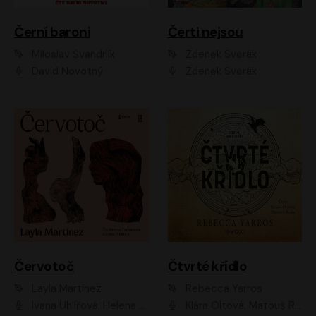
Černí baroni
Čerti nejsou
Miloslav Švandrlík
Zdeněk Svěrák
David Novotný
Zdeněk Svěrák
Červotoč
Čtvrté křídlo
Layla Martinez
Rebecca Yarros
Ivana Uhlířová, Helena Čermáková
Klára Oltová, Matouš Ruml