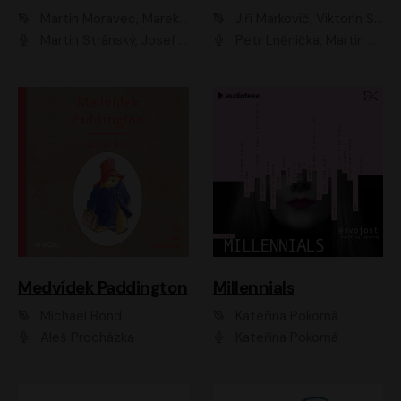
Martin Moravec, Marek Dvořák
Jiří Markovič, Viktorín Šulc
Martin Stránský, Josef Pejchal, Petra Bučková
Petr Lněnička, Martin Zahálka, Barbara Lukešová, Michal Zelenka
Medvídek Paddington
Millennials
Michael Bond
Kateřina Pokorná
Aleš Procházka
Kateřina Pokorná