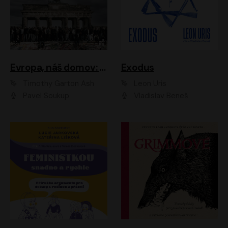
Evropa, náš domov: Od vylodění v Normandii po válku na Ukrajině
Exodus
Timothy Garton Ash
Leon Uris
Pavel Soukup
Vladislav Beneš