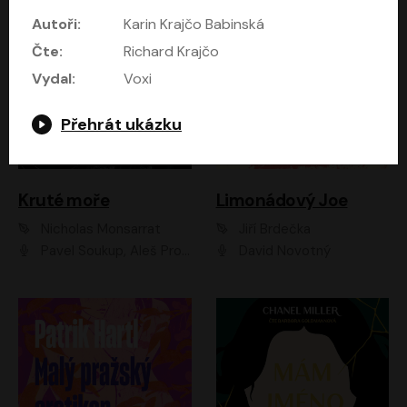
Autoři:
Karin Krajčo Babinská
Čte:
Richard Krajčo
Vydal:
Voxi
Přehrát ukázku
Kruté moře
Limonádový Joe
Nicholas Monsarrat
Jiří Brdečka
Pavel Soukup, Aleš Procházka, David Novotný, Marek Holý, Martin Preiss, Jakub Saic, Petr Neskusil, David Matásek, Vasil Fridrich, Pavel Rímský, Zuzana Slavíková, Zbyšek Horák, Martin Zahálka, Luboš Ondráček, Amélie Vránová, Andrea Elsnerová, Anna Theimerová, Antonín Navrátil, Apolena Velsová, Bohdan Tůma, Filip Jančík, Filip Švarc, Jan Škvor, Jiří Köhler, Kateřina Peřinová, Kristýna Nebeská, Kristýna Skružná, Ladislav Cigánek, Libor Terš, Lucie Timíková, Martin Hruška, Martin Stránský, Michal Holán, Michal Jagelka, Milada Vaňkátová, Oldřich Hajlich, Pavel Dytrt, Petr Burian, Petr Gelnar, Radek Hoppe, Radek Škvor, Radovan Vaculík, Richard Fiala, Robert Hájek, Robin Pařík, Roman Hajlich, Roman Říčař, Svatopluk Schuller, Terezie Taberyová, Valentina Vránová, Vojtěch hájek, Zuzana Kajnarová Říčařová
David Novotný