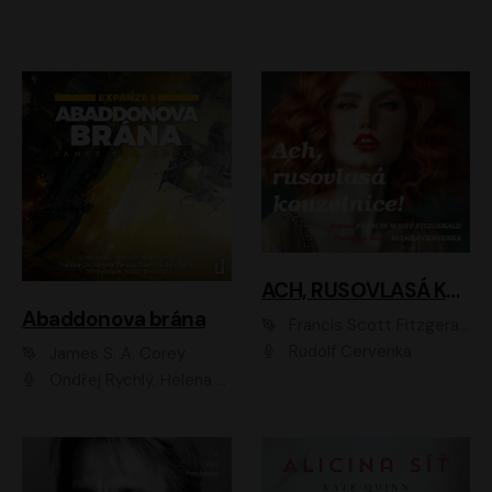
ACH, RUSOVLASÁ KOUZELNICE!
Abaddonova brána
Francis Scott Fitzgerald
Rudolf Červenka
James S. A. Corey
Ondřej Rychlý, Helena Dvořáková, Tereza Císařová, Jan Teplý, Jiří Vyorálek, Matěj Převrátil