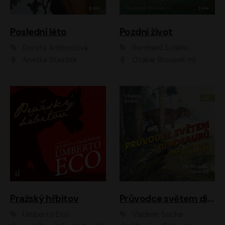
Poslední léto
Pozdní život
Dorota Ambrožová
Bernhard Schlink
Anežka Šťastná
Otakar Brousek ml.
Pražský hřbitov
Průvodce světem dinosaurů aneb Nová cesta do pravěku
Umberto Eco
Vladimír Socha