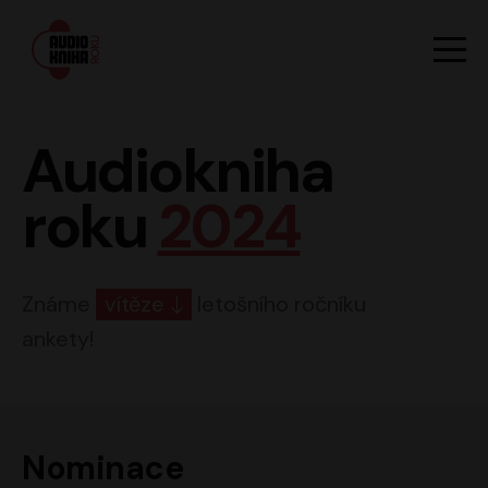
Hlavn
Men
Audiokniha roku
Audiokniha
roku
2024
Známe
vítěze
letošního ročníku
ankety!
Nominace