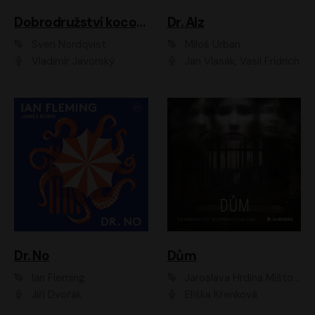
Dobrodružství kocoura Fiškuse a dědy Pettsona 1
Dr. Alz
Sven Nordqvist
Miloš Urban
Vladimír Javorský
Jan Vlasák, Vasil Fridrich
Dr. No
Dům
Ian Fleming
Jaroslava Hrdina Mištová
Jiří Dvořák
Eliška Křenková