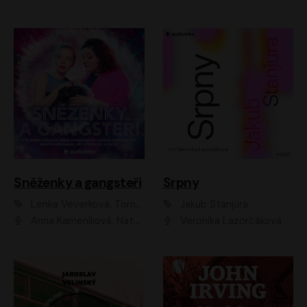
Sněženky a gangsteři
Srpny
Lenka Veverková, Tomáš Dianiška
Jakub Stanjura
Anna Kameníková, Nataša Bednářová, Tereza Hof, Taťjana Medvecká, Zuzana Slavíková, Šimon Krupa, Robert Mikluš, Jiří Vyorálek, Kryštof Hádek, Martin Hofmann, Martin Hruška
Veronika Lazorčáková