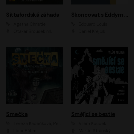
Sittafordská záhada
Skoncovat s Eddym B.
Agatha Christie
Édouard Louis
Otakar Brousek ml.
Daniel Krejčík
Smečka
Smějící se bestie
Tereza Kadečková, Petr Boček, Nelly Černohorská, Ondřej Kocáb, Ludmila Svozilová, Miroslav Pech, Karin Novotná, Jiří Sivok, Martin Štefko, Kateřina Malec Houfková, Tomáš Marton, Madla Pospíšilová Karasová, Michal Březina, Veronika Fiedlerová, Lukáš Vavrečka, Přemysl Krejčík, Mort Castle
Vilém Koubek
Libor Böhm
Martin Stránský