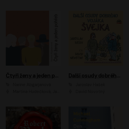
Čtyři ženy a jeden pohřeb
Další osudy dobrého vojáka Švejka
Narine Abgarjanová
Jaroslav Hašek
Martina Hudečková, Jaromír Meduna
David Novotný