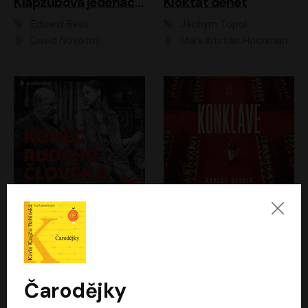
Klapzubova jedenáctka
Kloktat dehet
Eduard Bass
Jáchym Topol
David Novotný
Mark Kristián Hochman
Konec rudého člověka
Konkláve
Světlana Alexijevičová, Daniel Majling
Robert Harris
Jan Sklenář, Jan Staněk, Jan Vondráček, Johanna Tesařová, Klára Sedláčková Ottová, Magdalena Zimová, Marie Poulová, Martin Matejka, Miroslav Zavičár, Pavel Neškudla, Samuel Toman, Šimon Kučera, Štěpánka Fingerhutová, Tomáš Turek
Jan Kolařík
Čarodějky