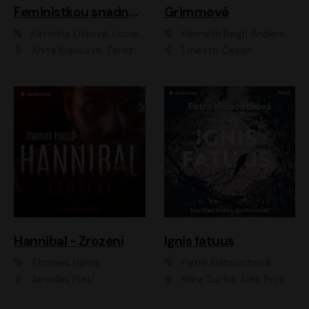
Feministkou snadno a rychle
Grimmové
Kateřina Lišková, Lucie Jarkovská
Kenneth Bøgh Andersen, Benni Bødker
Anita Krausová, Tereza Dočkalová
Ernesto Čekan
Hannibal - Zrození
Ignis fatuus
Thomas Harris
Petra Klabouchová
Jaroslav Plesl
Klára Suchá, Aleš Procházka