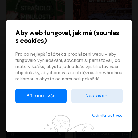
Aby web fungoval, jak má (souhlas
s cookies)
Strašidlo minulosti
Svět podle Garpa
Pro co nejlepší zážitek z procházení webu - aby
Jaroslav Velinský
John Irving
fungovalo vyhledávání, abychom si pamatovali, co
Libor Hruška
David Novotný
máte v košíku, abyste jednoduše zjistili stav vaší
objednávky, abychom vás neobtěžovali nevhodnou
reklamou a abyste se nemuseli pokaždé
přihlašovat.
Proto od vás potřebujeme souhlas se
Přijmout vše
Nastavení
zpracováním souborů cookies
, tj. malých souborů,
které se dočasně ukládají ve vašem prohlížeči.
Děkujeme, že nám ho dáte a pomůžete nám tak
Odmítnout vše
web zlepšovat.