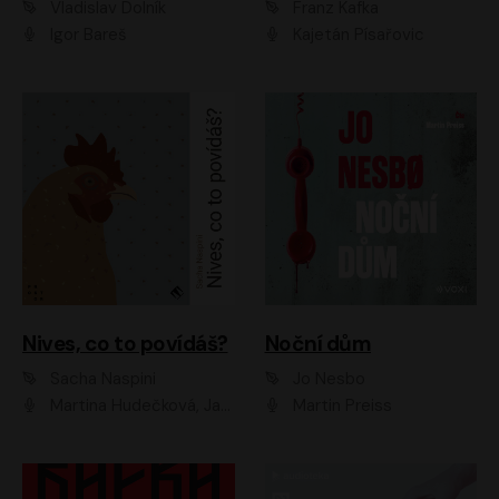
Vladislav Dolník
Franz Kafka
Igor Bareš
Kajetán Písařovic
Nives, co to povídáš?
Noční dům
Sacha Naspini
Jo Nesbo
Martina Hudečková, Jaromír Meduna, Zuzana Slavíková
Martin Preiss