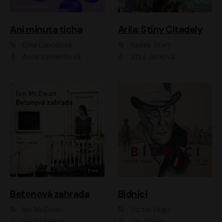
Ani minuta ticha
Arila: Stíny Citadely
Ema Labudová
Radek Starý
Anna Kameníková
Jitka Ježková
Betonová zahrada
Bídníci
Ian McEwan
Victor Hugo
Vasil Fridrich
Jan Vlasák