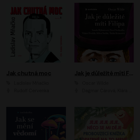
Jak chutná moc
Jak je důležité míti Filipa
Ladislav Mňačko
Oscar Wilde
Rudolf Červenka
Dagmar Čárová, Klára Suchá, Martin Hruška, Otakar Brousek ml., Pavel Neškudla, Radek Hoppe, Šárka Krausová, Vanda Hybnerová, Viktor Dvořák