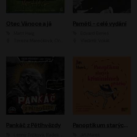
Otec Vánoce a já
Paměti - celé vydání
Matt Haig
Edvard Beneš
Tereza Marečková, Ondřej Endru Havlík
Vladimír Vokál
Pankáč z Pětihvězdy
Panoptikum starých kriminálních příběhů
Lenny Trčková, Radek Příhonský
Jiří Marek