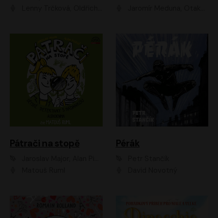
Lenny Trčková, Oldřich Kaiser
Jaromír Meduna, Otakar Brousek ml., Saša Rašilov
Pátrači na stopě
Pérák
Jaroslav Major, Alan Piskač
Petr Stančík
Matouš Ruml
David Novotný