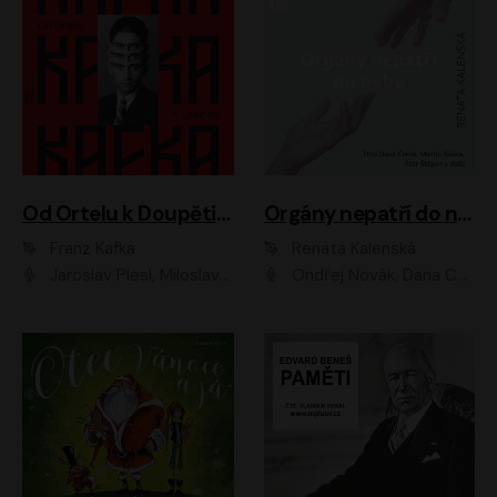
Od Ortelu k Doupěti – tucet Kafkových povídek
Orgány nepatří do nebe
Franz Kafka
Renata Kalenská
Jaroslav Plesl, Miloslav Mejzlík, David Novotný, Lukáš Hlavica, Jaromír Meduna, Václav Neužil, Otakar Brousek ml., Jan Holík, Václav Marhold
Ondřej Novák, Dana Černá, Martin Sláma, Petr Štěpán, Libor Hruška, Filip Jančík, Jakub Urbánek, Barbora Goldmannová, Karolína Zbořilová, Petra Šimberová, Richard Wágner, Klára Sochorová, Šárka Šildová, Zbyšek Horák, Anita Krausová