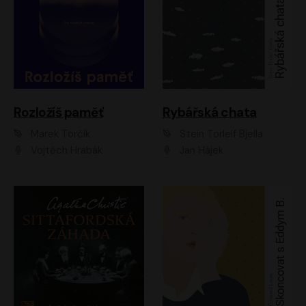
Rozložíš paměť
Rybářská chata
Marek Torčík
Stein Torleif Bjella
Vojtěch Hrabák
Jan Hájek