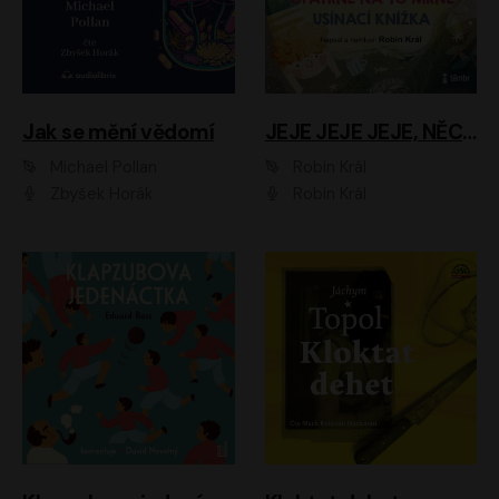
Jak se mění vědomí
JEJE JEJE JEJE, NĚCO SE MI DĚJE + PROBOUZECÍ KNÍŽKA + OPATRNĚ NA TO MRNĚ + USÍNACÍ KNÍŽKA
Michael Pollan
Robin Král
Zbyšek Horák
Robin Král