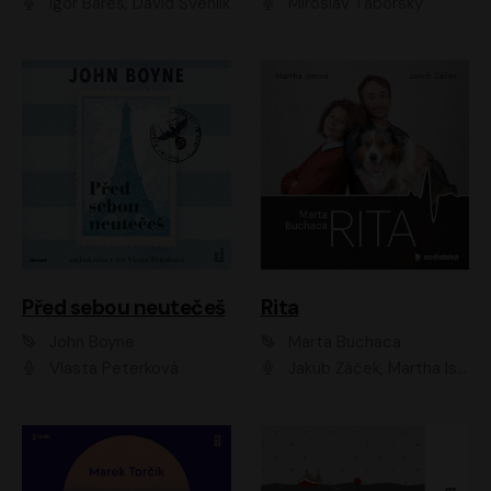
Igor Bareš, David Švehlík
Miroslav Táborský
Před sebou neutečeš
Rita
John Boyne
Marta Buchaca
Vlasta Peterková
Jakub Žáček, Martha Issová