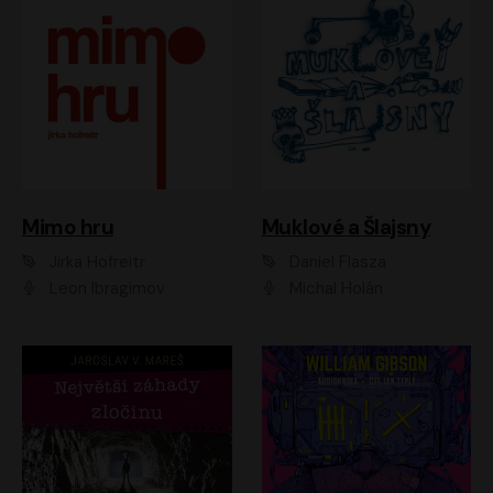
Muklové a Šlajsny
Mimo hru
Daniel Flasza
Jirka Hofreitr
Michal Holán
Leon Ibragimov