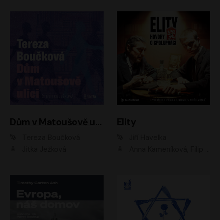
Dům v Matoušově ulici
Elity
Tereza Boučková
Jiří Havelka
Jitka Ježková
Anna Kameníková, Filip Březina, Jiří Lábus, Jiří Vyorálek, Klára Melíšková, Miloslav König, Miroslav Hanuš, Pavla Tomicová, Petr Lněnička, Richard Stanke, Taťjana Medveská, Václav Neužil, Vojtech Vondráček, Zdeněk Piškula