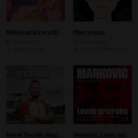
Malý pražský erotikon
Mám jméno
Patrik Hartl
Chanel Miller
David Novotný
Barbora Goldmannová
Marek Dvořák: Mezi nebem a pacientem
Markovič: Lovec přízraků