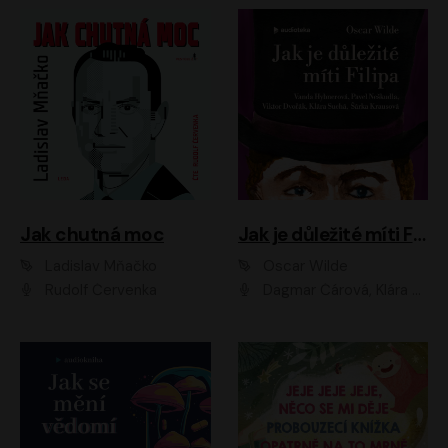
Jak chutná moc
Jak je důležité míti Filipa
Ladislav Mňačko
Oscar Wilde
Rudolf Červenka
Dagmar Čárová, Klára Suchá, Martin Hruška, Otakar Brousek ml., Pavel Neškudla, Radek Hoppe, Šárka Krausová, Vanda Hybnerová, Viktor Dvořák