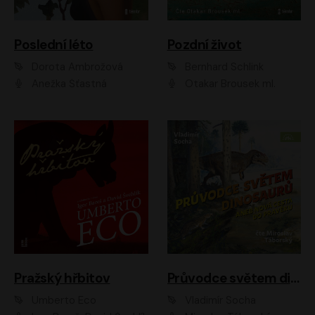
Poslední léto
Pozdní život
Dorota Ambrožová
Bernhard Schlink
Anežka Šťastná
Otakar Brousek ml.
Pražský hřbitov
Průvodce světem dinosaurů aneb Nová cesta do pravěku
Umberto Eco
Vladimír Socha