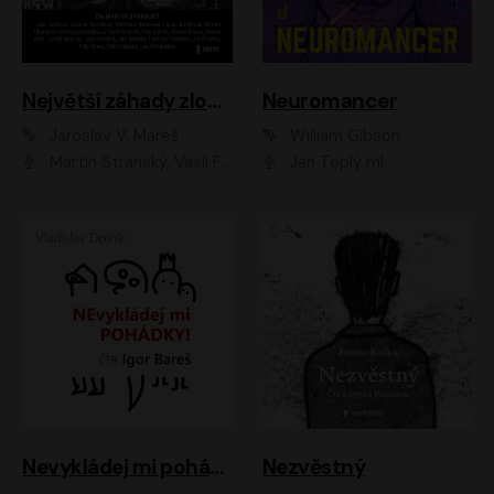
Největší záhady zločinu
Neuromancer
Jaroslav V. Mareš
William Gibson
Martin Stránský, Vasil Fridrich, Filip Jančík, Martin Preiss, Marek Holý, Lukáš Hlavica, Libor Hruška, Jan Maxián, Ladislav Cigánek, Jiří Ployhar, Filip Švarc, Vilém Udatný, Jan Vondráček, Jitka Ježková, Zuzana Slavíková, Michaela Klenková, Lucie Juřičková, Miriam Chytilová, Martina Hudečková
Jan Teplý ml.
Nevykládej mi pohádky
Nezvěstný