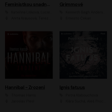
Feministkou snadno a rychle
Grimmové
Kateřina Lišková, Lucie Jarkovská
Kenneth Bøgh Andersen, Benni Bødker
Anita Krausová, Tereza Dočkalová
Ernesto Čekan
Hannibal - Zrození
Ignis fatuus
Thomas Harris
Petra Klabouchová
Jaroslav Plesl
Klára Suchá, Aleš Procházka