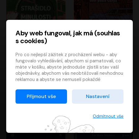
Aby web fungoval, jak má (souhlas
s cookies)
Strašidlo minulosti
Svět podle Garpa
Pro co nejlepší zážitek z procházení webu - aby
Jaroslav Velinský
John Irving
fungovalo vyhledávání, abychom si pamatovali, co
Libor Hruška
David Novotný
máte v košíku, abyste jednoduše zjistili stav vaší
objednávky, abychom vás neobtěžovali nevhodnou
reklamou a abyste se nemuseli pokaždé
přihlašovat.
Proto od vás potřebujeme souhlas se
Přijmout vše
Nastavení
zpracováním souborů cookies
, tj. malých souborů,
které se dočasně ukládají ve vašem prohlížeči.
Děkujeme, že nám ho dáte a pomůžete nám tak
Odmítnout vše
web zlepšovat.