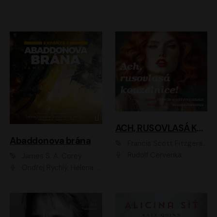
ACH, RUSOVLASÁ KOUZELNICE!
Abaddonova brána
Francis Scott Fitzgerald
Rudolf Červenka
James S. A. Corey
Ondřej Rychlý, Helena Dvořáková, Tereza Císařová, Jan Teplý, Jiří Vyorálek, Matěj Převrátil