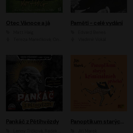
Otec Vánoce a já
Paměti - celé vydání
Matt Haig
Edvard Beneš
Tereza Marečková, Ondřej Endru Havlík
Vladimír Vokál
Pankáč z Pětihvězdy
Panoptikum starých kriminálních příběhů
Lenny Trčková, Radek Příhonský
Jiří Marek