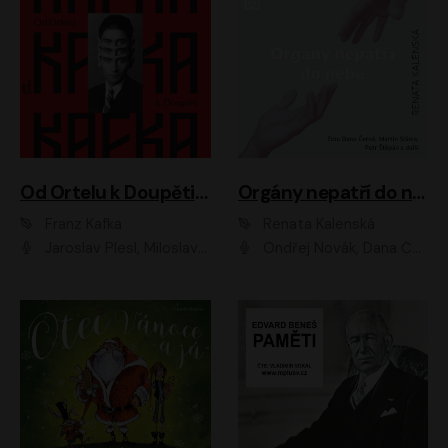
Od Ortelu k Doupěti – tucet Kafkových povídek
Orgány nepatří do nebe
Franz Kafka
Renata Kalenská
Jaroslav Plesl, Miloslav Mejzlík, David Novotný, Lukáš Hlavica, Jaromír Meduna, Václav Neužil, Otakar Brousek ml., Jan Holík, Václav Marhold
Ondřej Novák, Dana Černá, Martin Sláma, Petr Štěpán, Libor Hruška, Filip Jančík, Jakub Urbánek, Barbora Goldmannová, Karolína Zbořilová, Petra Šimberová, Richard Wágner, Klára Sochorová, Šárka Šildová, Zbyšek Horák, Anita Krausová