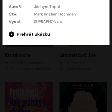
Autoři:
Jáchym Topol
Čte:
Mark Kristián Hochman
Vydal:
SUPRAPHON a.s.
Přehrát ukázku
Kruté moře
Limonádový Joe
Nicholas Monsarrat
Jiří Brdečka
Pavel Soukup, Aleš Procházka, David Novotný, Marek Holý, Martin Preiss, Jakub Saic, Petr Neskusil, David Matásek, Vasil Fridrich, Pavel Rímský, Zuzana Slavíková, Zbyšek Horák, Martin Zahálka, Luboš Ondráček, Amélie Vránová, Andrea Elsnerová, Anna Theimerová, Antonín Navrátil, Apolena Velsová, Bohdan Tůma, Filip Jančík, Filip Švarc, Jan Škvor, Jiří Köhler, Kateřina Peřinová, Kristýna Nebeská, Kristýna Skružná, Ladislav Cigánek, Libor Terš, Lucie Timíková, Martin Hruška, Martin Stránský, Michal Holán, Michal Jagelka, Milada Vaňkátová, Oldřich Hajlich, Pavel Dytrt, Petr Burian, Petr Gelnar, Radek Hoppe, Radek Škvor, Radovan Vaculík, Richard Fiala, Robert Hájek, Robin Pařík, Roman Hajlich, Roman Říčař, Svatopluk Schuller, Terezie Taberyová, Valentina Vránová, Vojtěch hájek, Zuzana Kajnarová Říčařová
David Novotný