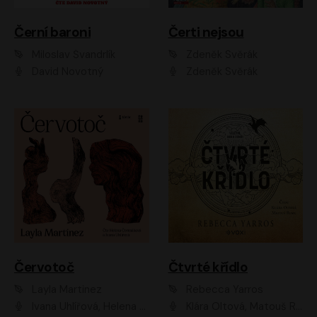
Černí baroni
Čerti nejsou
Miloslav Švandrlík
Zdeněk Svěrák
David Novotný
Zdeněk Svěrák
Červotoč
Čtvrté křídlo
Layla Martinez
Rebecca Yarros
Ivana Uhlířová, Helena Čermáková
Klára Oltová, Matouš Ruml