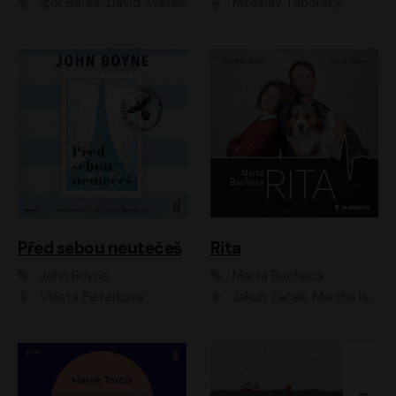
Igor Bareš, David Švehlík
Miroslav Táborský
Před sebou neutečeš
Rita
John Boyne
Marta Buchaca
Vlasta Peterková
Jakub Žáček, Martha Issová