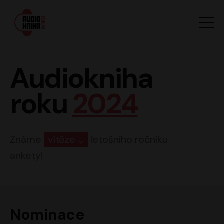
Hlavn
Men
Audiokniha roku
Audiokniha
roku
2024
Známe
vítěze
letošního ročníku
ankety!
Nominace