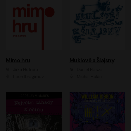
Muklové a Šlajsny
Mimo hru
Daniel Flasza
Jirka Hofreitr
Michal Holán
Leon Ibragimov