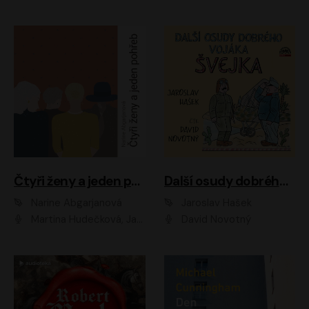
Čtyři ženy a jeden pohřeb
Další osudy dobrého vojáka Švejka
Narine Abgarjanová
Jaroslav Hašek
Martina Hudečková, Jaromír Meduna
David Novotný