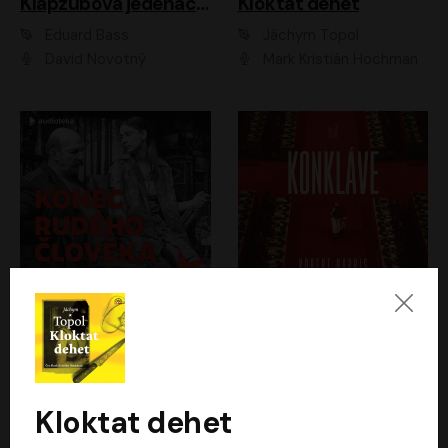
Klapzubova jedenáctka
Kloktat dehet
Eduard Bass
Jáchym Topol
David Novotný
Mark Kristián Hochman
Konec rudého člověka
Konkláve
Světlana Alexijevičová, Daniel Majling
Robert Harris
Jan Sklenář, Jan Staněk, Jan Vondráček, Johanna Tesařová, Klára Sedláčková Ottová, Magdalena Zimová, Marie Poulová, Martin Matejka, Miroslav Zavičár, Pavel Neškudla, Samuel Toman, Šimon Kučera, Štěpánka Fingerhutová, Tomáš Turek
Jan Kolařík
Kloktat dehet