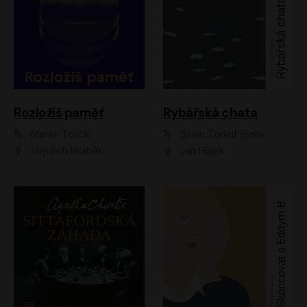
Rozložíš paměť
Rybářská chata
Marek Torčík
Stein Torleif Bjella
Vojtěch Hrabák
Jan Hájek