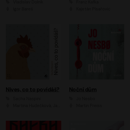
Vladislav Dolník
Franz Kafka
Igor Bareš
Kajetán Písařovic
Nives, co to povídáš?
Noční dům
Sacha Naspini
Jo Nesbo
Martina Hudečková, Jaromír Meduna, Zuzana Slavíková
Martin Preiss