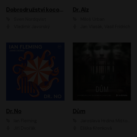
Dobrodružství kocoura Fiškuse a dědy Pettsona 1
Dr. Alz
Sven Nordqvist
Miloš Urban
Vladimír Javorský
Jan Vlasák, Vasil Fridrich
Dr. No
Dům
Ian Fleming
Jaroslava Hrdina Mištová
Jiří Dvořák
Eliška Křenková