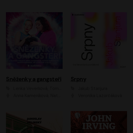
Sněženky a gangsteři
Srpny
Lenka Veverková, Tomáš Dianiška
Jakub Stanjura
Anna Kameníková, Nataša Bednářová, Tereza Hof, Taťjana Medvecká, Zuzana Slavíková, Šimon Krupa, Robert Mikluš, Jiří Vyorálek, Kryštof Hádek, Martin Hofmann, Martin Hruška
Veronika Lazorčáková