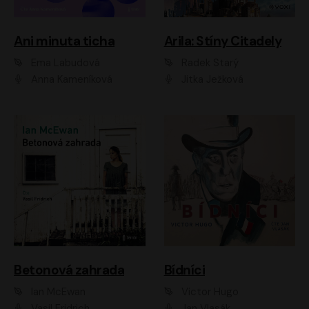
Ani minuta ticha
Arila: Stíny Citadely
Ema Labudová
Radek Starý
Anna Kameníková
Jitka Ježková
Betonová zahrada
Bídníci
Ian McEwan
Victor Hugo
Vasil Fridrich
Jan Vlasák