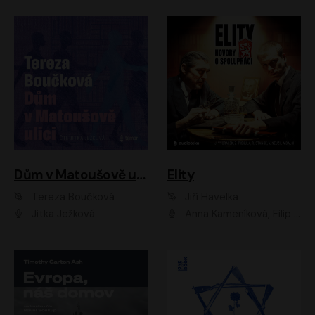
Dům v Matoušově ulici
Elity
Tereza Boučková
Jiří Havelka
Jitka Ježková
Anna Kameníková, Filip Březina, Jiří Lábus, Jiří Vyorálek, Klára Melíšková, Miloslav König, Miroslav Hanuš, Pavla Tomicová, Petr Lněnička, Richard Stanke, Taťjana Medveská, Václav Neužil, Vojtech Vondráček, Zdeněk Piškula