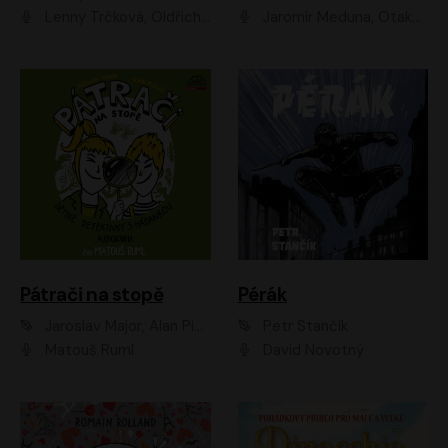
Lenny Trčková, Oldřich Kaiser
Jaromír Meduna, Otakar Brousek ml., Saša Rašilov
Pátrači na stopě
Pérák
Jaroslav Major, Alan Piskač
Petr Stančík
Matouš Ruml
David Novotný