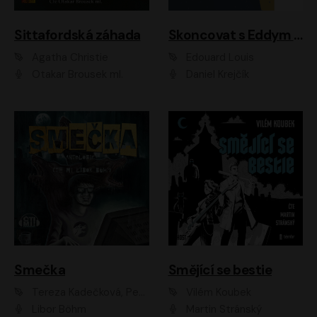
Sittafordská záhada
Skoncovat s Eddym B.
Agatha Christie
Édouard Louis
Otakar Brousek ml.
Daniel Krejčík
Smečka
Smějící se bestie
Tereza Kadečková, Petr Boček, Nelly Černohorská, Ondřej Kocáb, Ludmila Svozilová, Miroslav Pech, Karin Novotná, Jiří Sivok, Martin Štefko, Kateřina Malec Houfková, Tomáš Marton, Madla Pospíšilová Karasová, Michal Březina, Veronika Fiedlerová, Lukáš Vavrečka, Přemysl Krejčík, Mort Castle
Vilém Koubek
Libor Böhm
Martin Stránský