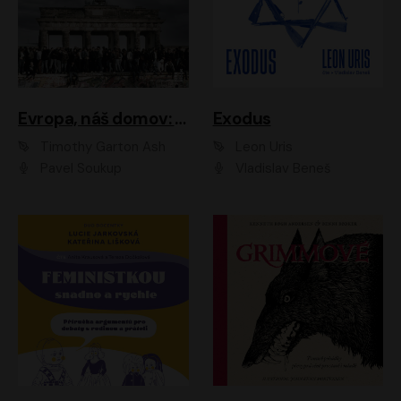
Evropa, náš domov: Od vylodění v Normandii po válku na Ukrajině
Exodus
Timothy Garton Ash
Leon Uris
Pavel Soukup
Vladislav Beneš