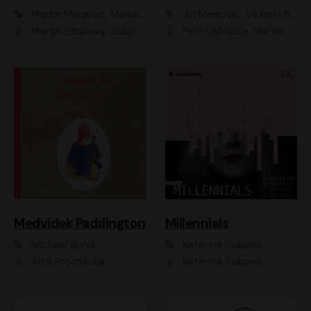
Martin Moravec, Marek Dvořák
Jiří Markovič, Viktorín Šulc
Martin Stránský, Josef Pejchal, Petra Bučková
Petr Lněnička, Martin Zahálka, Barbara Lukešová, Michal Zelenka
Medvídek Paddington
Millennials
Michael Bond
Kateřina Pokorná
Aleš Procházka
Kateřina Pokorná