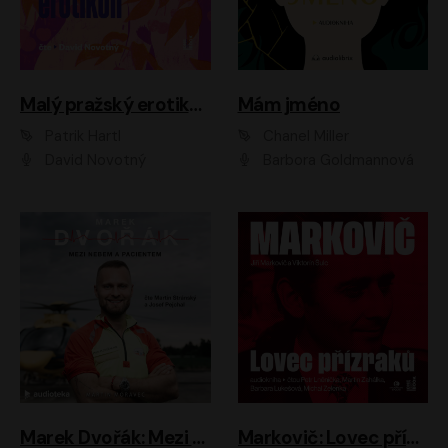
Malý pražský erotikon
Mám jméno
Patrik Hartl
Chanel Miller
David Novotný
Barbora Goldmannová
Marek Dvořák: Mezi nebem a pacientem
Markovič: Lovec přízraků