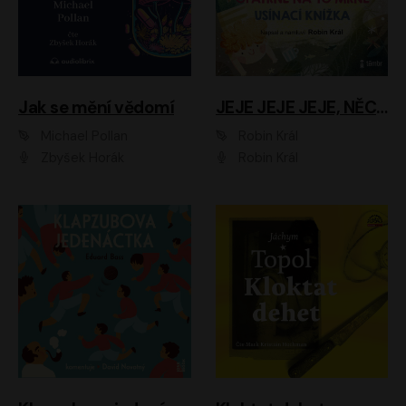
Jak se mění vědomí
JEJE JEJE JEJE, NĚCO SE MI DĚJE + PROBOUZECÍ KNÍŽKA + OPATRNĚ NA TO MRNĚ + USÍNACÍ KNÍŽKA
Michael Pollan
Robin Král
Zbyšek Horák
Robin Král