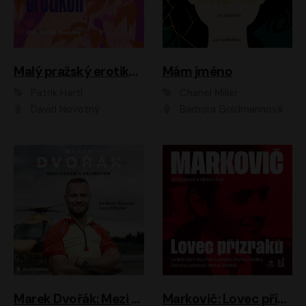
Malý pražský erotikon
Mám jméno
Patrik Hartl
Chanel Miller
David Novotný
Barbora Goldmannová
Marek Dvořák: Mezi nebem a pacientem
Markovič: Lovec přízraků