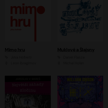
Muklové a Šlajsny
Mimo hru
Daniel Flasza
Jirka Hofreitr
Michal Holán
Leon Ibragimov