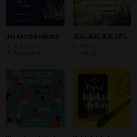
Jak se mění vědomí
JEJE JEJE JEJE, NĚCO SE MI DĚJE + PROBOUZECÍ KNÍŽKA + OPATRNĚ NA TO MRNĚ + USÍNACÍ KNÍŽKA
Michael Pollan
Robin Král
Zbyšek Horák
Robin Král