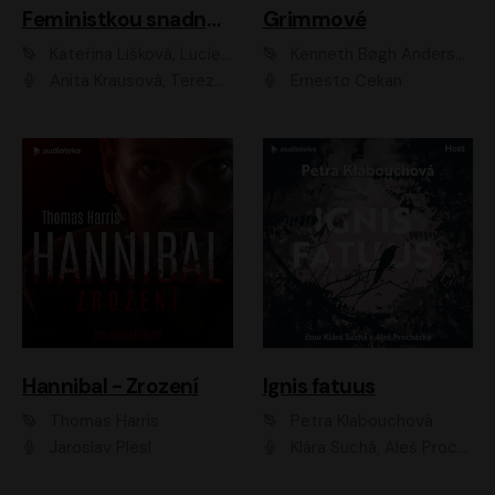
Feministkou snadno a rychle
Grimmové
Kateřina Lišková, Lucie Jarkovská
Kenneth Bøgh Andersen, Benni Bødker
Anita Krausová, Tereza Dočkalová
Ernesto Čekan
Hannibal - Zrození
Ignis fatuus
Thomas Harris
Petra Klabouchová
Jaroslav Plesl
Klára Suchá, Aleš Procházka