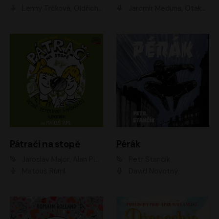
Lenny Trčková, Oldřich Kaiser
Jaromír Meduna, Otakar Brousek ml., Saša Rašilov
Pátrači na stopě
Pérák
Jaroslav Major, Alan Piskač
Petr Stančík
Matouš Ruml
David Novotný