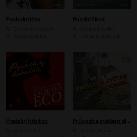
Poslední léto
Pozdní život
Dorota Ambrožová
Bernhard Schlink
Anežka Šťastná
Otakar Brousek ml.
Pražský hřbitov
Průvodce světem dinosaurů aneb Nová cesta do pravěku
Umberto Eco
Vladimír Socha