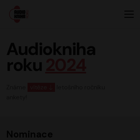
Hlavn
Men
Audiokniha roku
Audiokniha
roku
2024
Známe
vítěze
letošního ročníku
ankety!
Nominace