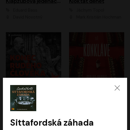
Klapzubova jedenáctka
Kloktat dehet
Eduard Bass
Jáchym Topol
David Novotný
Mark Kristián Hochman
Konec rudého člověka
Konkláve
Světlana Alexijevičová, Daniel Majling
Robert Harris
Jan Sklenář, Jan Staněk, Jan Vondráček, Johanna Tesařová, Klára Sedláčková Ottová, Magdalena Zimová, Marie Poulová, Martin Matejka, Miroslav Zavičár, Pavel Neškudla, Samuel Toman, Šimon Kučera, Štěpánka Fingerhutová, Tomáš Turek
Jan Kolařík
Sittafordská záhada