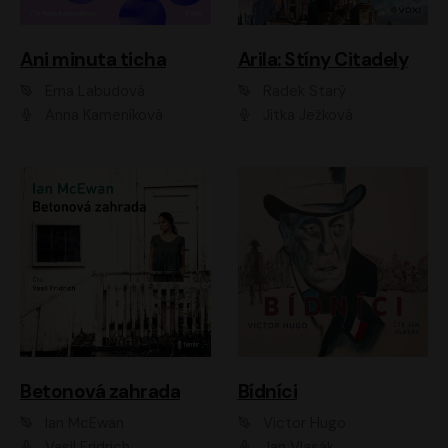
Ani minuta ticha
Arila: Stíny Citadely
Ema Labudová
Radek Starý
Anna Kameníková
Jitka Ježková
Betonová zahrada
Bídníci
Ian McEwan
Victor Hugo
Vasil Fridrich
Jan Vlasák