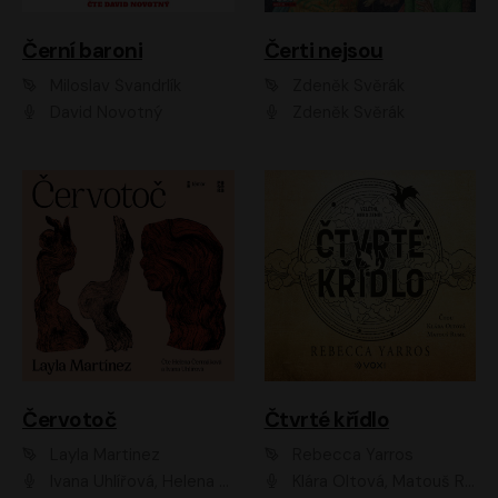
Černí baroni
Čerti nejsou
Miloslav Švandrlík
Zdeněk Svěrák
David Novotný
Zdeněk Svěrák
Červotoč
Čtvrté křídlo
Layla Martinez
Rebecca Yarros
Ivana Uhlířová, Helena Čermáková
Klára Oltová, Matouš Ruml