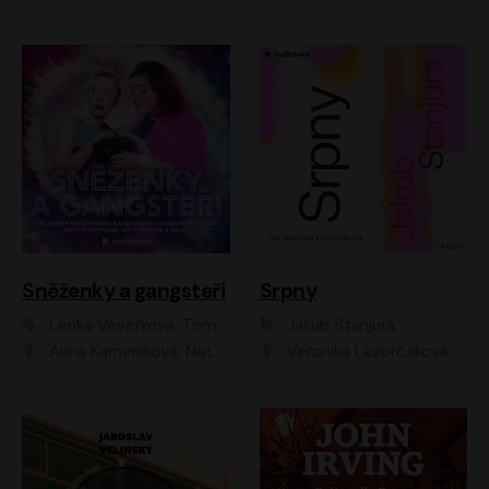
Sněženky a gangsteři
Srpny
Lenka Veverková, Tomáš Dianiška
Jakub Stanjura
Anna Kameníková, Nataša Bednářová, Tereza Hof, Taťjana Medvecká, Zuzana Slavíková, Šimon Krupa, Robert Mikluš, Jiří Vyorálek, Kryštof Hádek, Martin Hofmann, Martin Hruška
Veronika Lazorčáková