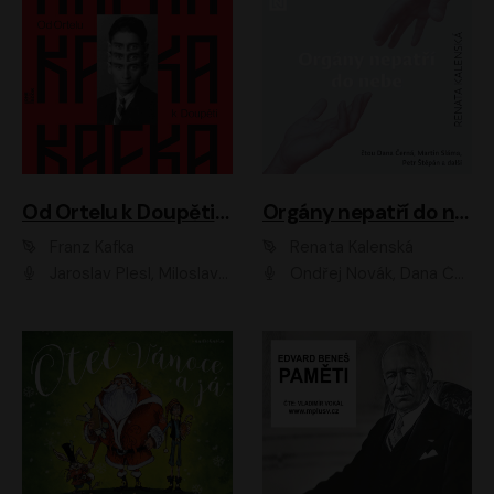
Od Ortelu k Doupěti – tucet Kafkových povídek
Orgány nepatří do nebe
Franz Kafka
Renata Kalenská
Jaroslav Plesl, Miloslav Mejzlík, David Novotný, Lukáš Hlavica, Jaromír Meduna, Václav Neužil, Otakar Brousek ml., Jan Holík, Václav Marhold
Ondřej Novák, Dana Černá, Martin Sláma, Petr Štěpán, Libor Hruška, Filip Jančík, Jakub Urbánek, Barbora Goldmannová, Karolína Zbořilová, Petra Šimberová, Richard Wágner, Klára Sochorová, Šárka Šildová, Zbyšek Horák, Anita Krausová