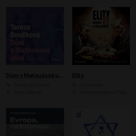
Dům v Matoušově ulici
Elity
Tereza Boučková
Jiří Havelka
Jitka Ježková
Anna Kameníková, Filip Březina, Jiří Lábus, Jiří Vyorálek, Klára Melíšková, Miloslav König, Miroslav Hanuš, Pavla Tomicová, Petr Lněnička, Richard Stanke, Taťjana Medveská, Václav Neužil, Vojtech Vondráček, Zdeněk Piškula