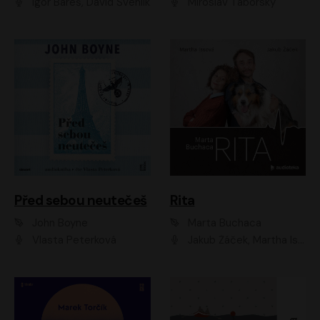
Igor Bareš, David Švehlík
Miroslav Táborský
Před sebou neutečeš
Rita
John Boyne
Marta Buchaca
Vlasta Peterková
Jakub Žáček, Martha Issová