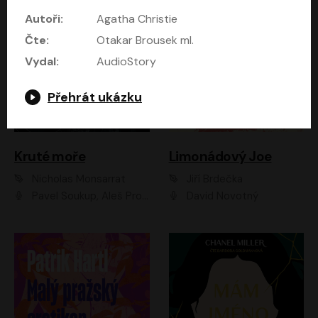
Autoři:
Agatha Christie
Čte:
Otakar Brousek ml.
Vydal:
AudioStory
Přehrát ukázku
Kruté moře
Limonádový Joe
Nicholas Monsarrat
Jiří Brdečka
Pavel Soukup, Aleš Procházka, David Novotný, Marek Holý, Martin Preiss, Jakub Saic, Petr Neskusil, David Matásek, Vasil Fridrich, Pavel Rímský, Zuzana Slavíková, Zbyšek Horák, Martin Zahálka, Luboš Ondráček, Amélie Vránová, Andrea Elsnerová, Anna Theimerová, Antonín Navrátil, Apolena Velsová, Bohdan Tůma, Filip Jančík, Filip Švarc, Jan Škvor, Jiří Köhler, Kateřina Peřinová, Kristýna Nebeská, Kristýna Skružná, Ladislav Cigánek, Libor Terš, Lucie Timíková, Martin Hruška, Martin Stránský, Michal Holán, Michal Jagelka, Milada Vaňkátová, Oldřich Hajlich, Pavel Dytrt, Petr Burian, Petr Gelnar, Radek Hoppe, Radek Škvor, Radovan Vaculík, Richard Fiala, Robert Hájek, Robin Pařík, Roman Hajlich, Roman Říčař, Svatopluk Schuller, Terezie Taberyová, Valentina Vránová, Vojtěch hájek, Zuzana Kajnarová Říčařová
David Novotný