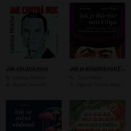
Jak chutná moc
Jak je důležité míti Filipa
Ladislav Mňačko
Oscar Wilde
Rudolf Červenka
Dagmar Čárová, Klára Suchá, Martin Hruška, Otakar Brousek ml., Pavel Neškudla, Radek Hoppe, Šárka Krausová, Vanda Hybnerová, Viktor Dvořák