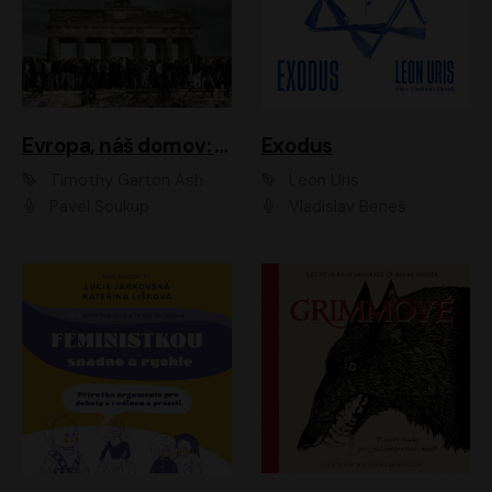
Evropa, náš domov: Od vylodění v Normandii po válku na Ukrajině
Exodus
Timothy Garton Ash
Leon Uris
Pavel Soukup
Vladislav Beneš