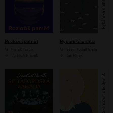
Rozložíš paměť
Rybářská chata
Marek Torčík
Stein Torleif Bjella
Vojtěch Hrabák
Jan Hájek