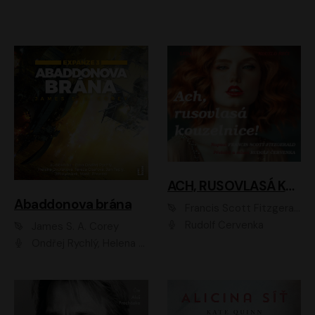
ACH, RUSOVLASÁ KOUZELNICE!
Abaddonova brána
Francis Scott Fitzgerald
Rudolf Červenka
James S. A. Corey
Ondřej Rychlý, Helena Dvořáková, Tereza Císařová, Jan Teplý, Jiří Vyorálek, Matěj Převrátil