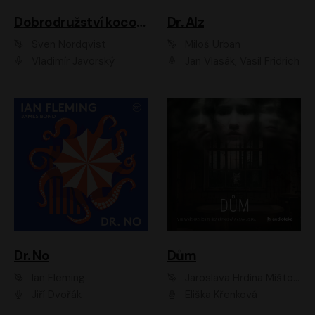
Dobrodružství kocoura Fiškuse a dědy Pettsona 1
Dr. Alz
Sven Nordqvist
Miloš Urban
Vladimír Javorský
Jan Vlasák, Vasil Fridrich
Dr. No
Dům
Ian Fleming
Jaroslava Hrdina Mištová
Jiří Dvořák
Eliška Křenková