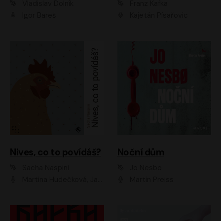
Vladislav Dolník
Franz Kafka
Igor Bareš
Kajetán Písařovic
Nives, co to povídáš?
Noční dům
Sacha Naspini
Jo Nesbo
Martina Hudečková, Jaromír Meduna, Zuzana Slavíková
Martin Preiss