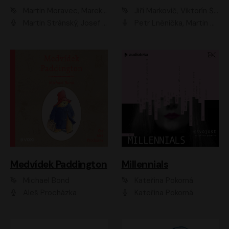
Martin Moravec, Marek Dvořák
Jiří Markovič, Viktorín Šulc
Martin Stránský, Josef Pejchal, Petra Bučková
Petr Lněnička, Martin Zahálka, Barbara Lukešová, Michal Zelenka
Medvídek Paddington
Millennials
Michael Bond
Kateřina Pokorná
Aleš Procházka
Kateřina Pokorná