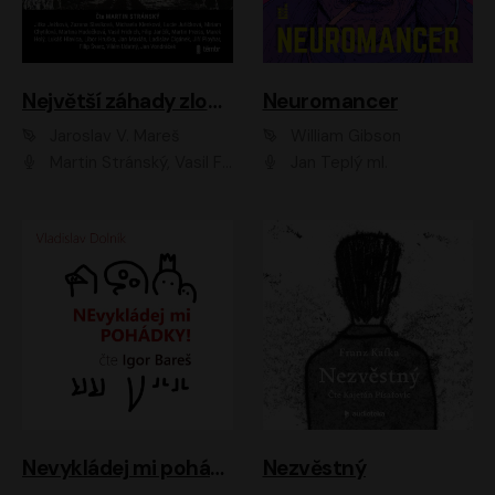
Největší záhady zločinu
Neuromancer
Jaroslav V. Mareš
William Gibson
Martin Stránský, Vasil Fridrich, Filip Jančík, Martin Preiss, Marek Holý, Lukáš Hlavica, Libor Hruška, Jan Maxián, Ladislav Cigánek, Jiří Ployhar, Filip Švarc, Vilém Udatný, Jan Vondráček, Jitka Ježková, Zuzana Slavíková, Michaela Klenková, Lucie Juřičková, Miriam Chytilová, Martina Hudečková
Jan Teplý ml.
Nevykládej mi pohádky
Nezvěstný