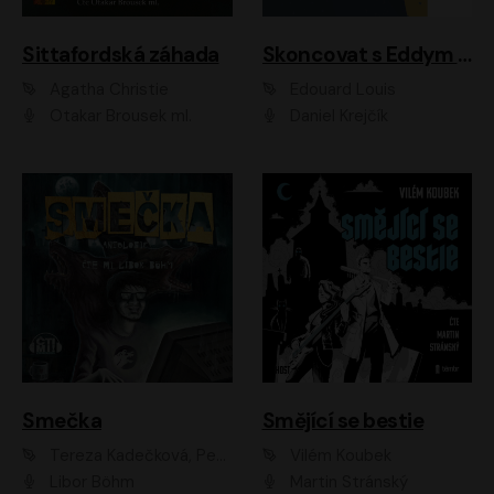
Sittafordská záhada
Skoncovat s Eddym B.
Agatha Christie
Édouard Louis
Otakar Brousek ml.
Daniel Krejčík
Smečka
Smějící se bestie
Tereza Kadečková, Petr Boček, Nelly Černohorská, Ondřej Kocáb, Ludmila Svozilová, Miroslav Pech, Karin Novotná, Jiří Sivok, Martin Štefko, Kateřina Malec Houfková, Tomáš Marton, Madla Pospíšilová Karasová, Michal Březina, Veronika Fiedlerová, Lukáš Vavrečka, Přemysl Krejčík, Mort Castle
Vilém Koubek
Libor Böhm
Martin Stránský