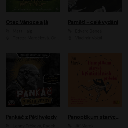
Otec Vánoce a já
Paměti - celé vydání
Matt Haig
Edvard Beneš
Tereza Marečková, Ondřej Endru Havlík
Vladimír Vokál
Pankáč z Pětihvězdy
Panoptikum starých kriminálních příběhů
Lenny Trčková, Radek Příhonský
Jiří Marek