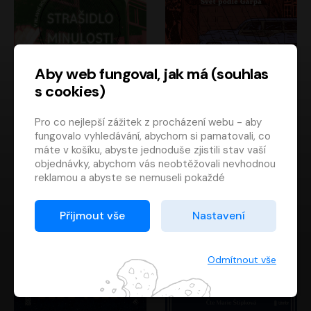
Aby web fungoval, jak má (souhlas
s cookies)
Strašidlo minulosti
Svět podle Garpa
Pro co nejlepší zážitek z procházení webu - aby
Jaroslav Velinský
John Irving
fungovalo vyhledávání, abychom si pamatovali, co
Libor Hruška
David Novotný
máte v košíku, abyste jednoduše zjistili stav vaší
objednávky, abychom vás neobtěžovali nevhodnou
reklamou a abyste se nemuseli pokaždé
přihlašovat.
Proto od vás potřebujeme souhlas se
Přijmout vše
Nastavení
zpracováním souborů cookies
, tj. malých souborů,
které se dočasně ukládají ve vašem prohlížeči.
Děkujeme, že nám ho dáte a pomůžete nám tak
Odmítnout vše
web zlepšovat.