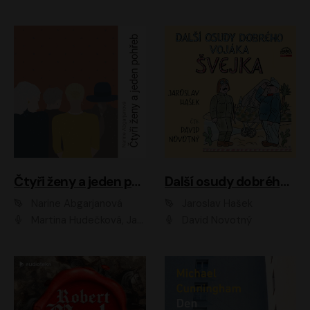
Čtyři ženy a jeden pohřeb
Další osudy dobrého vojáka Švejka
Narine Abgarjanová
Jaroslav Hašek
Martina Hudečková, Jaromír Meduna
David Novotný