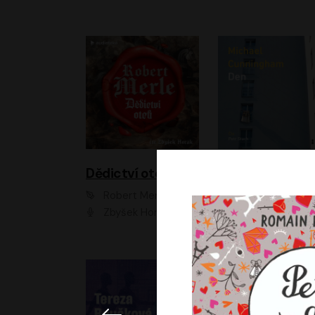
Dědictví otců
Den
Robert Merle
Michael Cunningha
Zbyšek Horák
Petr Stach