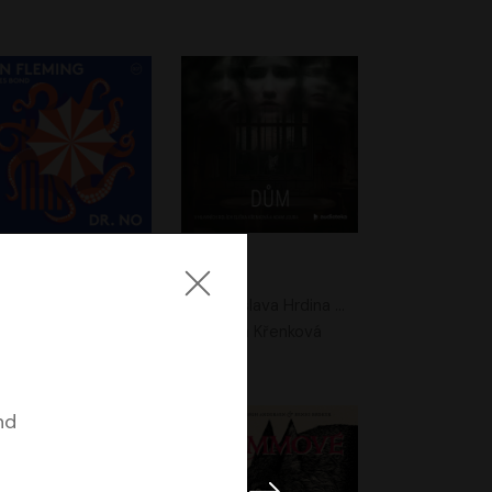
. No
Dům
Ian Fleming
Jaroslava Hrdina Mištová
Jiří Dvořák
Eliška Křenková
nd