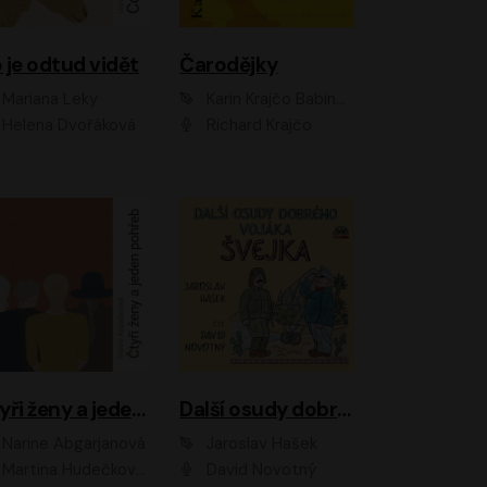
 je odtud vidět
Čarodějky
Mariana Leky
Karin Krajčo Babinská
Helena Dvořáková
Richard Krajčo
Čtyři ženy a jeden pohřeb
Další osudy dobrého vojáka Švejka
Narine Abgarjanová
Jaroslav Hašek
Martina Hudečková, Jaromír Meduna
David Novotný