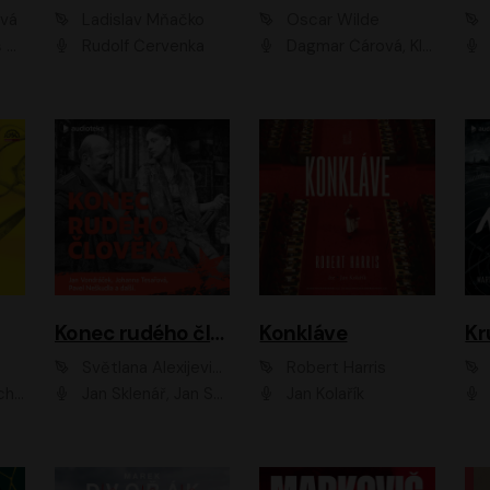
ová
Ladislav Mňačko
Oscar Wilde
ka
Rudolf Červenka
Dagmar Čárová, Klára Suchá, Martin Hruška, Otakar Brousek ml., Pavel Neškudla, Radek Hoppe, Šárka Krausová, Vanda Hybnerová, Viktor Dvořák
Konec rudého člověka
Konkláve
Kr
Světlana Alexijevičová, Daniel Majling
Robert Harris
man
Jan Sklenář, Jan Staněk, Jan Vondráček, Johanna Tesařová, Klára Sedláčková Ottová, Magdalena Zimová, Marie Poulová, Martin Matejka, Miroslav Zavičár, Pavel Neškudla, Samuel Toman, Šimon Kučera, Štěpánka Fingerhutová, Tomáš Turek
Jan Kolařík
Pavel Souk