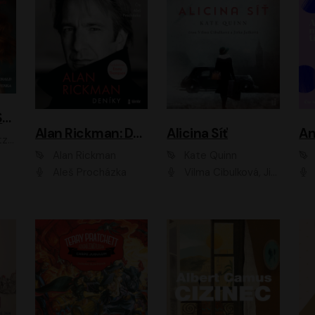
ACH, RUSOVLASÁ KOUZELNICE!
Alan Rickman: Deníky
Alicina Síť
An
ald
Alan Rickman
Kate Quinn
Aleš Procházka
Vilma Cibulková, Jitka Ježková