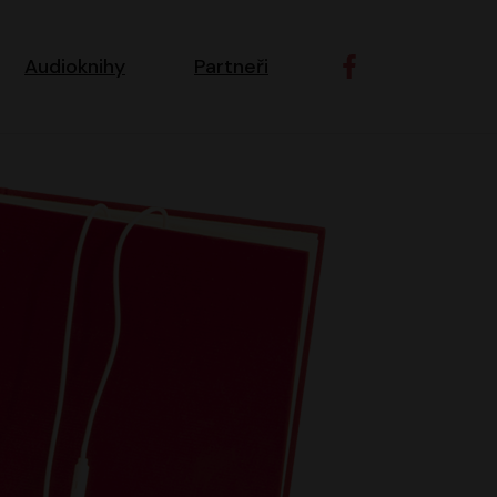
ní navigace
Audioknihy
Partneři