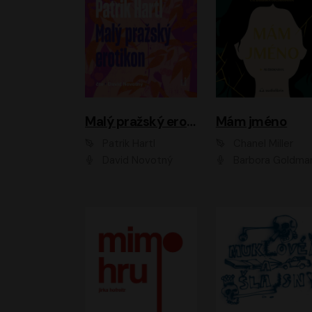
Malý pražský erotikon
Mám jméno
Patrik Hartl
Chanel Miller
David Novotný
Barbora Goldmanno