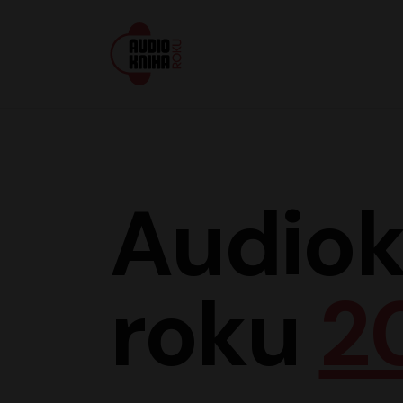
Audiokniha roku
Audiok
roku
2