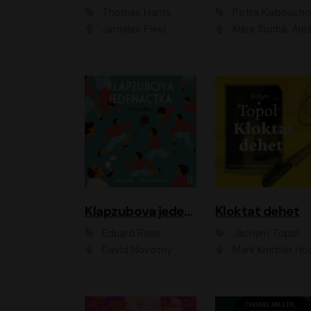
Thomas Harris
Petra Klabouch
Jaroslav Plesl
Klára Suchá, Aleš Procház
Klapzubova jedenáctka
Kloktat dehet
Eduard Bass
Jáchym Topol
David Novotný
Mark Kristián Hoch