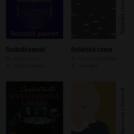
Rozložíš paměť
Rybářská chata
Marek Torčík
Stein Torleif Bjella
Vojtěch Hrabák
Jan Hájek