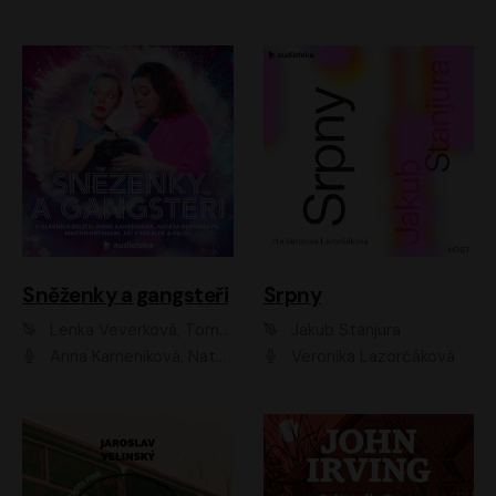
Sněženky a gangsteři
Srpny
Lenka Veverková, Tomáš Dianiška
Jakub Stanjura
Anna Kameníková, Nataša Bednářová, Tereza Hof, Taťjana Medvecká, Zuzana Slavíková, Šimon Krupa, Robert Mikluš, Jiří Vyorálek, Kryštof Hádek, Martin Hofmann, Martin Hruška
Veronika Lazorčáková