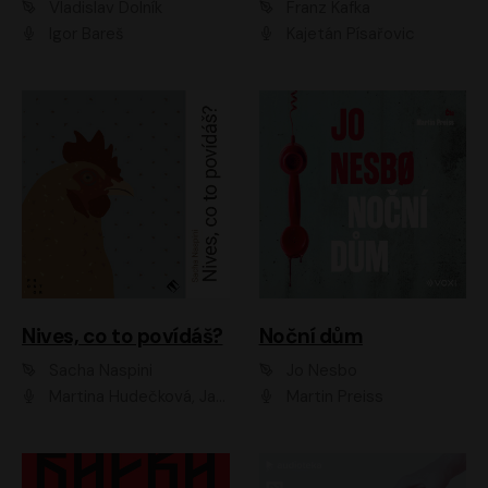
Vladislav Dolník
Franz Kafka
Igor Bareš
Kajetán Písařovic
Nives, co to povídáš?
Noční dům
Sacha Naspini
Jo Nesbo
Martina Hudečková, Jaromír Meduna, Zuzana Slavíková
Martin Preiss