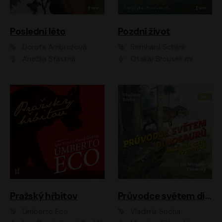
Poslední léto
Pozdní život
Dorota Ambrožová
Bernhard Schlink
Anežka Šťastná
Otakar Brousek ml.
Pražský hřbitov
Průvodce světem dinosaurů aneb Nová cesta do pravěku
Umberto Eco
Vladimír Socha