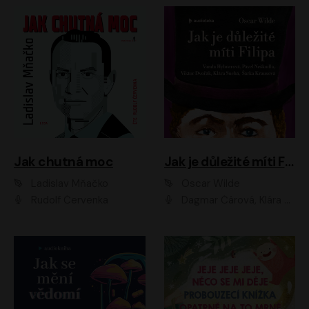
Jak chutná moc
Jak je důležité míti Filipa
Ladislav Mňačko
Oscar Wilde
Rudolf Červenka
Dagmar Čárová, Klára Suchá, Martin Hruška, Otakar Brousek ml., Pavel Neškudla, Radek Hoppe, Šárka Krausová, Vanda Hybnerová, Viktor Dvořák