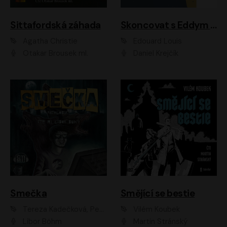
Sittafordská záhada
Skoncovat s Eddym B.
Agatha Christie
Édouard Louis
Otakar Brousek ml.
Daniel Krejčík
Smečka
Smějící se bestie
Tereza Kadečková, Petr Boček, Nelly Černohorská, Ondřej Kocáb, Ludmila Svozilová, Miroslav Pech, Karin Novotná, Jiří Sivok, Martin Štefko, Kateřina Malec Houfková, Tomáš Marton, Madla Pospíšilová Karasová, Michal Březina, Veronika Fiedlerová, Lukáš Vavrečka, Přemysl Krejčík, Mort Castle
Vilém Koubek
Libor Böhm
Martin Stránský