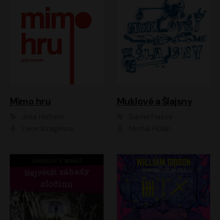
Muklové a Šlajsny
Mimo hru
Daniel Flasza
Jirka Hofreitr
Michal Holán
Leon Ibragimov