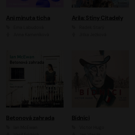
Ani minuta ticha
Arila: Stíny Citadely
Ema Labudová
Radek Starý
Anna Kameníková
Jitka Ježková
Betonová zahrada
Bídníci
Ian McEwan
Victor Hugo
Vasil Fridrich
Jan Vlasák