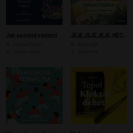
Jak se mění vědomí
JEJE JEJE JEJE, NĚCO SE MI DĚJE + PROBOUZECÍ KNÍŽKA + OPATRNĚ NA TO MRNĚ + USÍNACÍ KNÍŽKA
Michael Pollan
Robin Král
Zbyšek Horák
Robin Král