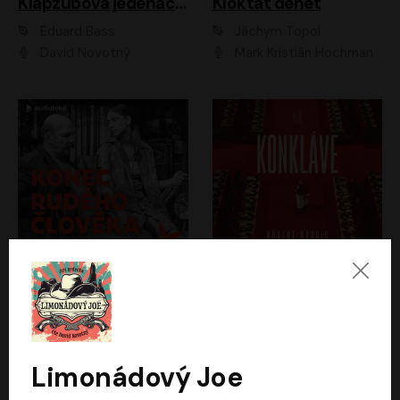
Klapzubova jedenáctka
Kloktat dehet
Eduard Bass
Jáchym Topol
David Novotný
Mark Kristián Hochman
Konec rudého člověka
Konkláve
Světlana Alexijevičová, Daniel Majling
Robert Harris
Jan Sklenář, Jan Staněk, Jan Vondráček, Johanna Tesařová, Klára Sedláčková Ottová, Magdalena Zimová, Marie Poulová, Martin Matejka, Miroslav Zavičár, Pavel Neškudla, Samuel Toman, Šimon Kučera, Štěpánka Fingerhutová, Tomáš Turek
Jan Kolařík
Limonádový Joe