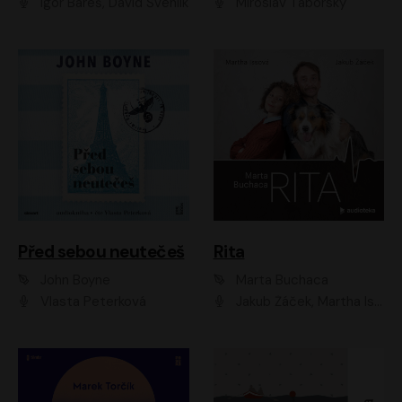
Igor Bareš, David Švehlík
Miroslav Táborský
Před sebou neutečeš
Rita
John Boyne
Marta Buchaca
Vlasta Peterková
Jakub Žáček, Martha Issová