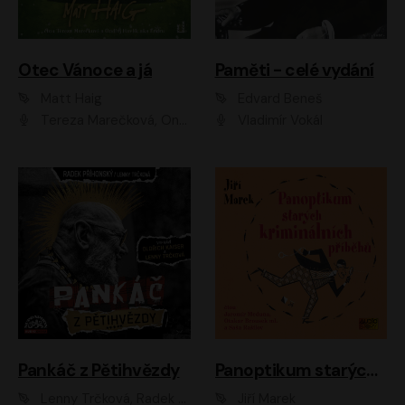
Otec Vánoce a já
Paměti - celé vydání
Matt Haig
Edvard Beneš
Tereza Marečková, Ondřej Endru Havlík
Vladimír Vokál
Pankáč z Pětihvězdy
Panoptikum starých kriminálních příběhů
Lenny Trčková, Radek Příhonský
Jiří Marek