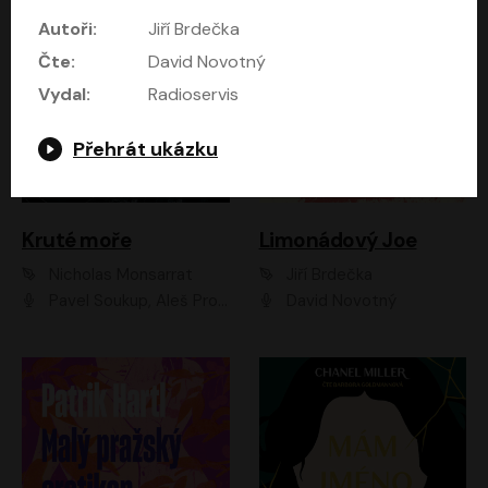
Autoři:
Jiří Brdečka
Čte:
David Novotný
Vydal:
Radioservis
Přehrát ukázku
Kruté moře
Limonádový Joe
Nicholas Monsarrat
Jiří Brdečka
Pavel Soukup, Aleš Procházka, David Novotný, Marek Holý, Martin Preiss, Jakub Saic, Petr Neskusil, David Matásek, Vasil Fridrich, Pavel Rímský, Zuzana Slavíková, Zbyšek Horák, Martin Zahálka, Luboš Ondráček, Amélie Vránová, Andrea Elsnerová, Anna Theimerová, Antonín Navrátil, Apolena Velsová, Bohdan Tůma, Filip Jančík, Filip Švarc, Jan Škvor, Jiří Köhler, Kateřina Peřinová, Kristýna Nebeská, Kristýna Skružná, Ladislav Cigánek, Libor Terš, Lucie Timíková, Martin Hruška, Martin Stránský, Michal Holán, Michal Jagelka, Milada Vaňkátová, Oldřich Hajlich, Pavel Dytrt, Petr Burian, Petr Gelnar, Radek Hoppe, Radek Škvor, Radovan Vaculík, Richard Fiala, Robert Hájek, Robin Pařík, Roman Hajlich, Roman Říčař, Svatopluk Schuller, Terezie Taberyová, Valentina Vránová, Vojtěch hájek, Zuzana Kajnarová Říčařová
David Novotný