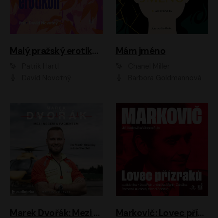
Malý pražský erotikon
Mám jméno
Patrik Hartl
Chanel Miller
David Novotný
Barbora Goldmannová
Marek Dvořák: Mezi nebem a pacientem
Markovič: Lovec přízraků