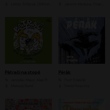
Lenny Trčková, Oldřich Kaiser
Jaromír Meduna, Otakar Brousek ml., Saša Rašilov
Pátrači na stopě
Pérák
Jaroslav Major, Alan Piskač
Petr Stančík
Matouš Ruml
David Novotný