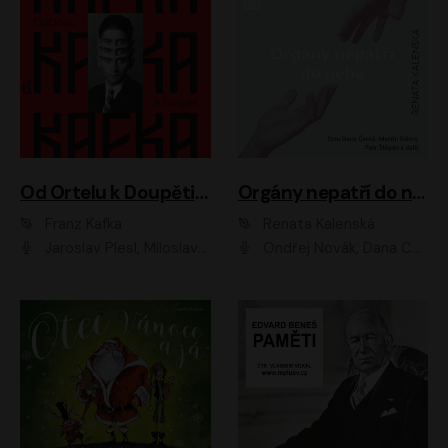
Od Ortelu k Doupěti – tucet Kafkových povídek
Orgány nepatří do nebe
Franz Kafka
Renata Kalenská
Jaroslav Plesl, Miloslav Mejzlík, David Novotný, Lukáš Hlavica, Jaromír Meduna, Václav Neužil, Otakar Brousek ml., Jan Holík, Václav Marhold
Ondřej Novák, Dana Černá, Martin Sláma, Petr Štěpán, Libor Hruška, Filip Jančík, Jakub Urbánek, Barbora Goldmannová, Karolína Zbořilová, Petra Šimberová, Richard Wágner, Klára Sochorová, Šárka Šildová, Zbyšek Horák, Anita Krausová