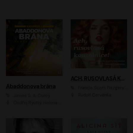
ACH, RUSOVLASÁ KOUZELNICE!
Abaddonova brána
Francis Scott Fitzgerald
Rudolf Červenka
James S. A. Corey
Ondřej Rychlý, Helena Dvořáková, Tereza Císařová, Jan Teplý, Jiří Vyorálek, Matěj Převrátil