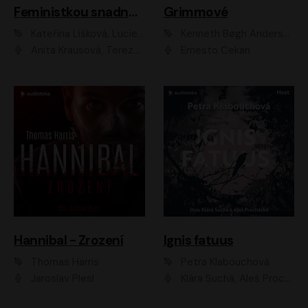
Feministkou snadno a rychle
Grimmové
Kateřina Lišková, Lucie Jarkovská
Kenneth Bøgh Andersen, Benni Bødker
Anita Krausová, Tereza Dočkalová
Ernesto Čekan
Hannibal - Zrození
Ignis fatuus
Thomas Harris
Petra Klabouchová
Jaroslav Plesl
Klára Suchá, Aleš Procházka