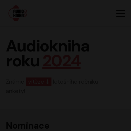
Hlavn
Men
Audiokniha roku
Audiokniha
roku
2024
Známe
vítěze
letošního ročníku
ankety!
Nominace