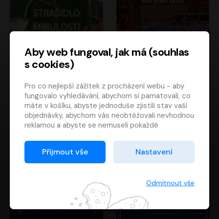
Aby web fungoval, jak má (souhlas
s cookies)
Strašidlo minulosti
Svět podle Garpa
Pro co nejlepší zážitek z procházení webu - aby
Jaroslav Velinský
John Irving
fungovalo vyhledávání, abychom si pamatovali, co
Libor Hruška
David Novotný
máte v košíku, abyste jednoduše zjistili stav vaší
objednávky, abychom vás neobtěžovali nevhodnou
reklamou a abyste se nemuseli pokaždé
přihlašovat.
Proto od vás potřebujeme souhlas se
Přijmout vše
Nastavení
zpracováním souborů cookies
, tj. malých souborů,
které se dočasně ukládají ve vašem prohlížeči.
Děkujeme, že nám ho dáte a pomůžete nám tak
Odmítnout vše
web zlepšovat.