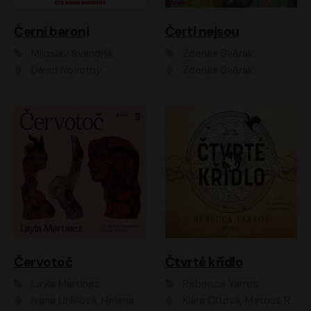
Černí baroni
Čerti nejsou
Miloslav Švandrlík
Zdeněk Svěrák
David Novotný
Zdeněk Svěrák
Červotoč
Čtvrté křídlo
Layla Martinez
Rebecca Yarros
Ivana Uhlířová, Helena Čermáková
Klára Oltová, Matouš Ruml