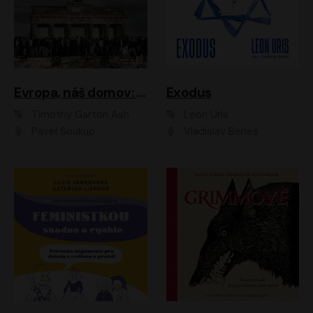
Evropa, náš domov: Od vylodění v Normandii po válku na Ukrajině
Exodus
Timothy Garton Ash
Leon Uris
Pavel Soukup
Vladislav Beneš