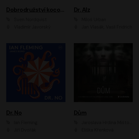
Dobrodružství kocoura Fiškuse a dědy Pettsona 1
Dr. Alz
Sven Nordqvist
Miloš Urban
Vladimír Javorský
Jan Vlasák, Vasil Fridrich
Dr. No
Dům
Ian Fleming
Jaroslava Hrdina Mištová
Jiří Dvořák
Eliška Křenková