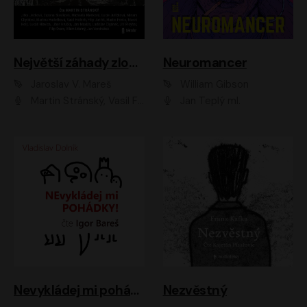
Největší záhady zločinu
Neuromancer
Jaroslav V. Mareš
William Gibson
Martin Stránský, Vasil Fridrich, Filip Jančík, Martin Preiss, Marek Holý, Lukáš Hlavica, Libor Hruška, Jan Maxián, Ladislav Cigánek, Jiří Ployhar, Filip Švarc, Vilém Udatný, Jan Vondráček, Jitka Ježková, Zuzana Slavíková, Michaela Klenková, Lucie Juřičková, Miriam Chytilová, Martina Hudečková
Jan Teplý ml.
Nevykládej mi pohádky
Nezvěstný