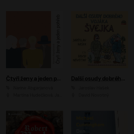
Čtyři ženy a jeden pohřeb
Další osudy dobrého vojáka Švejka
Narine Abgarjanová
Jaroslav Hašek
Martina Hudečková, Jaromír Meduna
David Novotný