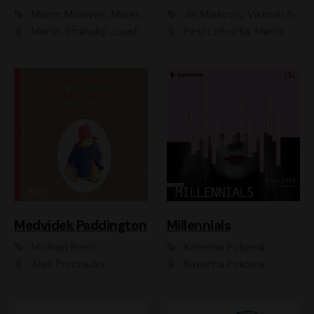
Martin Moravec, Marek Dvořák
Jiří Markovič, Viktorín Šulc
Martin Stránský, Josef Pejchal, Petra Bučková
Petr Lněnička, Martin Zahálka, Barbara Lukešová, Michal Zelenka
Medvídek Paddington
Millennials
Michael Bond
Kateřina Pokorná
Aleš Procházka
Kateřina Pokorná