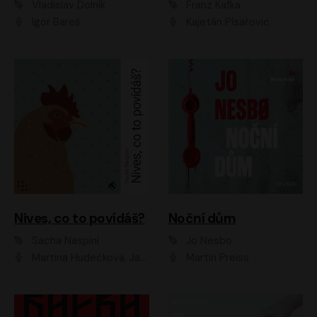
Vladislav Dolník
Franz Kafka
Igor Bareš
Kajetán Písařovic
Nives, co to povídáš?
Noční dům
Sacha Naspini
Jo Nesbo
Martina Hudečková, Jaromír Meduna, Zuzana Slavíková
Martin Preiss