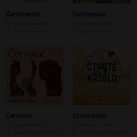
Černí baroni
Čerti nejsou
Miloslav Švandrlík
Zdeněk Svěrák
David Novotný
Zdeněk Svěrák
Červotoč
Čtvrté křídlo
Layla Martinez
Rebecca Yarros
Ivana Uhlířová, Helena Čermáková
Klára Oltová, Matouš Ruml