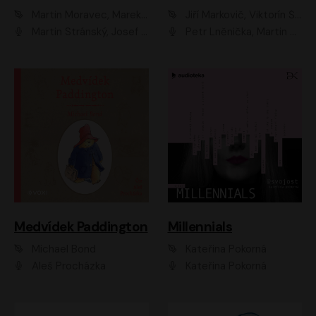
Martin Moravec, Marek Dvořák
Jiří Markovič, Viktorín Šulc
Martin Stránský, Josef Pejchal, Petra Bučková
Petr Lněnička, Martin Zahálka, Barbara Lukešová, Michal Zelenka
Medvídek Paddington
Millennials
Michael Bond
Kateřina Pokorná
Aleš Procházka
Kateřina Pokorná