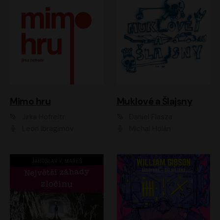
Muklové a Šlajsny
Mimo hru
Daniel Flasza
Jirka Hofreitr
Michal Holán
Leon Ibragimov