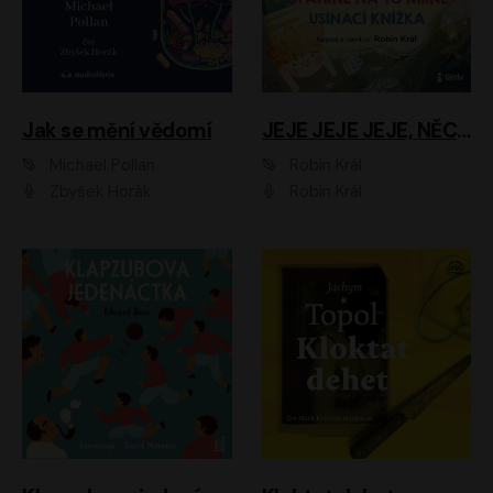
Jak se mění vědomí
JEJE JEJE JEJE, NĚCO SE MI DĚJE + PROBOUZECÍ KNÍŽKA + OPATRNĚ NA TO MRNĚ + USÍNACÍ KNÍŽKA
Michael Pollan
Robin Král
Zbyšek Horák
Robin Král