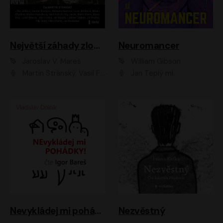
Největší záhady zločinu
Neuromancer
Jaroslav V. Mareš
William Gibson
Martin Stránský, Vasil Fridrich, Filip Jančík, Martin Preiss, Marek Holý, Lukáš Hlavica, Libor Hruška, Jan Maxián, Ladislav Cigánek, Jiří Ployhar, Filip Švarc, Vilém Udatný, Jan Vondráček, Jitka Ježková, Zuzana Slavíková, Michaela Klenková, Lucie Juřičková, Miriam Chytilová, Martina Hudečková
Jan Teplý ml.
Nevykládej mi pohádky
Nezvěstný