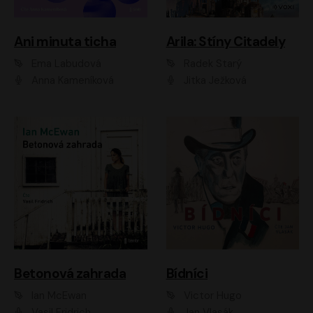
Ani minuta ticha
Arila: Stíny Citadely
Ema Labudová
Radek Starý
Anna Kameníková
Jitka Ježková
Betonová zahrada
Bídníci
Ian McEwan
Victor Hugo
Vasil Fridrich
Jan Vlasák