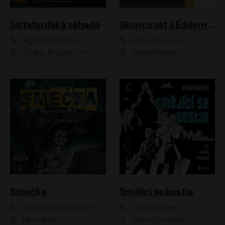
Sittafordská záhada
Skoncovat s Eddym B.
Agatha Christie
Édouard Louis
Otakar Brousek ml.
Daniel Krejčík
Smečka
Smějící se bestie
Tereza Kadečková, Petr Boček, Nelly Černohorská, Ondřej Kocáb, Ludmila Svozilová, Miroslav Pech, Karin Novotná, Jiří Sivok, Martin Štefko, Kateřina Malec Houfková, Tomáš Marton, Madla Pospíšilová Karasová, Michal Březina, Veronika Fiedlerová, Lukáš Vavrečka, Přemysl Krejčík, Mort Castle
Vilém Koubek
Libor Böhm
Martin Stránský