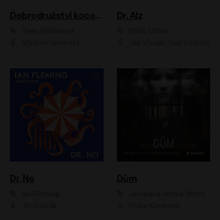
Dobrodružství kocoura Fiškuse a dědy Pettsona 1
Dr. Alz
Sven Nordqvist
Miloš Urban
Vladimír Javorský
Jan Vlasák, Vasil Fridrich
Dr. No
Dům
Ian Fleming
Jaroslava Hrdina Mištová
Jiří Dvořák
Eliška Křenková