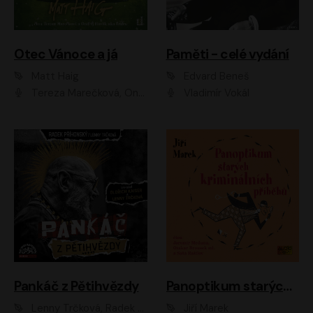
Otec Vánoce a já
Paměti - celé vydání
Matt Haig
Edvard Beneš
Tereza Marečková, Ondřej Endru Havlík
Vladimír Vokál
Pankáč z Pětihvězdy
Panoptikum starých kriminálních příběhů
Lenny Trčková, Radek Příhonský
Jiří Marek