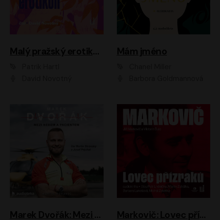
Malý pražský erotikon
Mám jméno
Patrik Hartl
Chanel Miller
David Novotný
Barbora Goldmannová
Marek Dvořák: Mezi nebem a pacientem
Markovič: Lovec přízraků