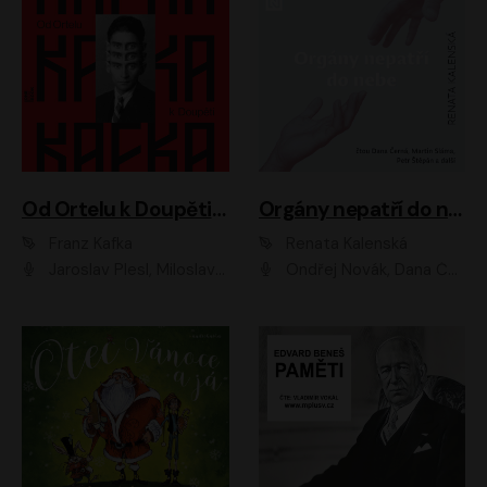
Od Ortelu k Doupěti – tucet Kafkových povídek
Orgány nepatří do nebe
Franz Kafka
Renata Kalenská
Jaroslav Plesl, Miloslav Mejzlík, David Novotný, Lukáš Hlavica, Jaromír Meduna, Václav Neužil, Otakar Brousek ml., Jan Holík, Václav Marhold
Ondřej Novák, Dana Černá, Martin Sláma, Petr Štěpán, Libor Hruška, Filip Jančík, Jakub Urbánek, Barbora Goldmannová, Karolína Zbořilová, Petra Šimberová, Richard Wágner, Klára Sochorová, Šárka Šildová, Zbyšek Horák, Anita Krausová