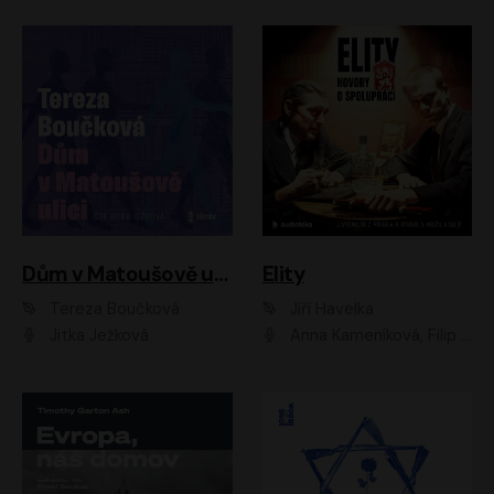
Dům v Matoušově ulici
Elity
Tereza Boučková
Jiří Havelka
Jitka Ježková
Anna Kameníková, Filip Březina, Jiří Lábus, Jiří Vyorálek, Klára Melíšková, Miloslav König, Miroslav Hanuš, Pavla Tomicová, Petr Lněnička, Richard Stanke, Taťjana Medveská, Václav Neužil, Vojtech Vondráček, Zdeněk Piškula