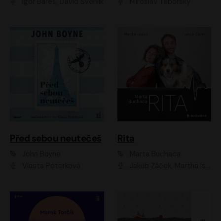
Igor Bareš, David Švehlík
Miroslav Táborský
Před sebou neutečeš
Rita
John Boyne
Marta Buchaca
Vlasta Peterková
Jakub Žáček, Martha Issová