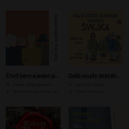
Čtyři ženy a jeden pohřeb
Další osudy dobrého vojáka Švejka
Narine Abgarjanová
Jaroslav Hašek
Martina Hudečková, Jaromír Meduna
David Novotný