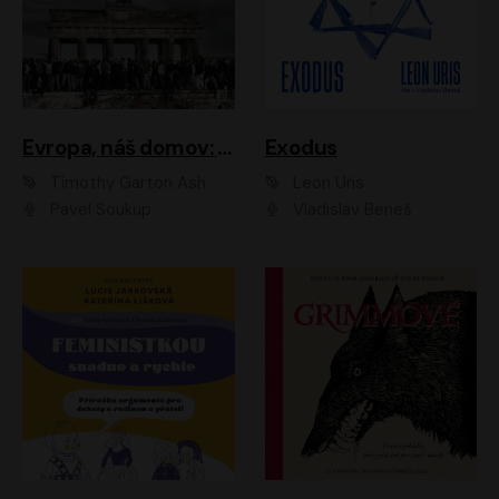
Evropa, náš domov: Od vylodění v Normandii po válku na Ukrajině
Exodus
Timothy Garton Ash
Leon Uris
Pavel Soukup
Vladislav Beneš