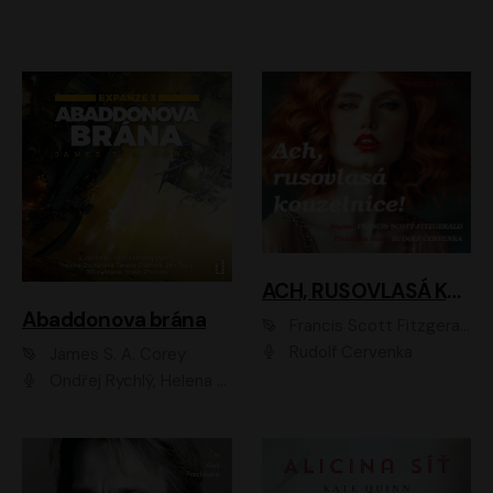
ACH, RUSOVLASÁ KOUZELNICE!
Abaddonova brána
Francis Scott Fitzgerald
Rudolf Červenka
James S. A. Corey
Ondřej Rychlý, Helena Dvořáková, Tereza Císařová, Jan Teplý, Jiří Vyorálek, Matěj Převrátil