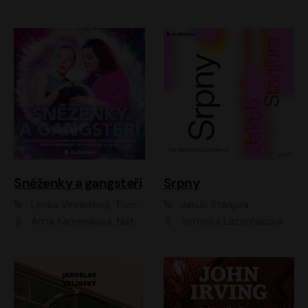
Sněženky a gangsteři
Srpny
Lenka Veverková, Tomáš Dianiška
Jakub Stanjura
Anna Kameníková, Nataša Bednářová, Tereza Hof, Taťjana Medvecká, Zuzana Slavíková, Šimon Krupa, Robert Mikluš, Jiří Vyorálek, Kryštof Hádek, Martin Hofmann, Martin Hruška
Veronika Lazorčáková