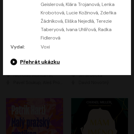
Geislerová, Klára Trojanová, Lenka
Krobotová, Lucie Kožinová, Zdeňka
Źádníková, Eliška Nejedlá, Terezie
Taberyová, Ivana Uhlířová, Radka
Fidlerová
Vydal:
Voxi
Přehrát ukázku
Kruté moře
Limonádový Joe
Nicholas Monsarrat
Jiří Brdečka
Pavel Soukup, Aleš Procházka, David Novotný, Marek Holý, Martin Preiss, Jakub Saic, Petr Neskusil, David Matásek, Vasil Fridrich, Pavel Rímský, Zuzana Slavíková, Zbyšek Horák, Martin Zahálka, Luboš Ondráček, Amélie Vránová, Andrea Elsnerová, Anna Theimerová, Antonín Navrátil, Apolena Velsová, Bohdan Tůma, Filip Jančík, Filip Švarc, Jan Škvor, Jiří Köhler, Kateřina Peřinová, Kristýna Nebeská, Kristýna Skružná, Ladislav Cigánek, Libor Terš, Lucie Timíková, Martin Hruška, Martin Stránský, Michal Holán, Michal Jagelka, Milada Vaňkátová, Oldřich Hajlich, Pavel Dytrt, Petr Burian, Petr Gelnar, Radek Hoppe, Radek Škvor, Radovan Vaculík, Richard Fiala, Robert Hájek, Robin Pařík, Roman Hajlich, Roman Říčař, Svatopluk Schuller, Terezie Taberyová, Valentina Vránová, Vojtěch hájek, Zuzana Kajnarová Říčařová
David Novotný