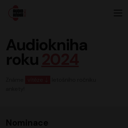
Hlavn
Men
Audiokniha roku
Audiokniha
roku
2024
Známe
vítěze
letošního ročníku
ankety!
Nominace