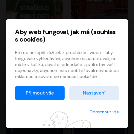
Aby web fungoval, jak má (souhlas
s cookies)
Strašidlo minulosti
Svět podle Garpa
Pro co nejlepší zážitek z procházení webu - aby
Jaroslav Velinský
John Irving
fungovalo vyhledávání, abychom si pamatovali, co
Libor Hruška
David Novotný
máte v košíku, abyste jednoduše zjistili stav vaší
objednávky, abychom vás neobtěžovali nevhodnou
reklamou a abyste se nemuseli pokaždé
přihlašovat.
Proto od vás potřebujeme souhlas se
Přijmout vše
Nastavení
zpracováním souborů cookies
, tj. malých souborů,
které se dočasně ukládají ve vašem prohlížeči.
Děkujeme, že nám ho dáte a pomůžete nám tak
Odmítnout vše
web zlepšovat.