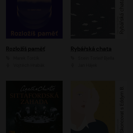
Rozložíš paměť
Rybářská chata
Marek Torčík
Stein Torleif Bjella
Vojtěch Hrabák
Jan Hájek