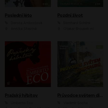
Poslední léto
Pozdní život
Dorota Ambrožová
Bernhard Schlink
Anežka Šťastná
Otakar Brousek ml.
Pražský hřbitov
Průvodce světem dinosaurů aneb Nová cesta do pravěku
Umberto Eco
Vladimír Socha