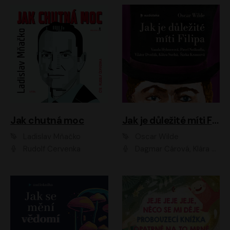
Jak chutná moc
Jak je důležité míti Filipa
Ladislav Mňačko
Oscar Wilde
Rudolf Červenka
Dagmar Čárová, Klára Suchá, Martin Hruška, Otakar Brousek ml., Pavel Neškudla, Radek Hoppe, Šárka Krausová, Vanda Hybnerová, Viktor Dvořák