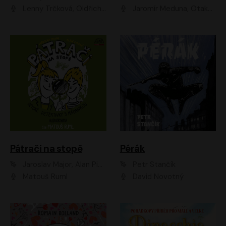
Lenny Trčková, Oldřich Kaiser
Jaromír Meduna, Otakar Brousek ml., Saša Rašilov
Pátrači na stopě
Pérák
Jaroslav Major, Alan Piskač
Petr Stančík
Matouš Ruml
David Novotný