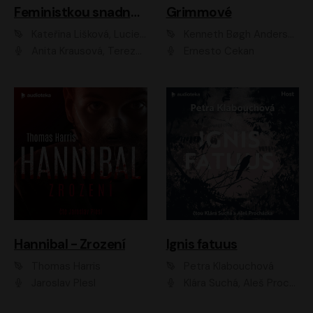
Feministkou snadno a rychle
Grimmové
Kateřina Lišková, Lucie Jarkovská
Kenneth Bøgh Andersen, Benni Bødker
Anita Krausová, Tereza Dočkalová
Ernesto Čekan
Hannibal - Zrození
Ignis fatuus
Thomas Harris
Petra Klabouchová
Jaroslav Plesl
Klára Suchá, Aleš Procházka