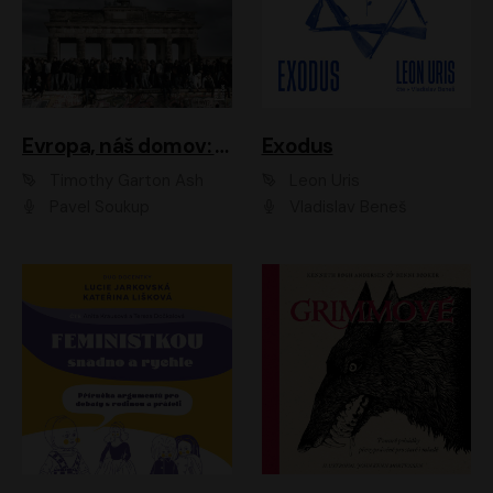
Evropa, náš domov: Od vylodění v Normandii po válku na Ukrajině
Exodus
Timothy Garton Ash
Leon Uris
Pavel Soukup
Vladislav Beneš