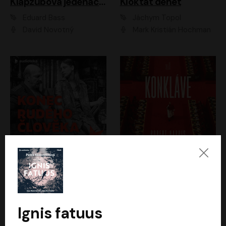
Klapzubova jedenáctka
Kloktat dehet
Eduard Bass
Jáchym Topol
David Novotný
Mark Kristián Hochman
Konec rudého člověka
Konkláve
Světlana Alexijevičová, Daniel Majling
Robert Harris
Jan Sklenář, Jan Staněk, Jan Vondráček, Johanna Tesařová, Klára Sedláčková Ottová, Magdalena Zimová, Marie Poulová, Martin Matejka, Miroslav Zavičár, Pavel Neškudla, Samuel Toman, Šimon Kučera, Štěpánka Fingerhutová, Tomáš Turek
Jan Kolařík
Ignis fatuus