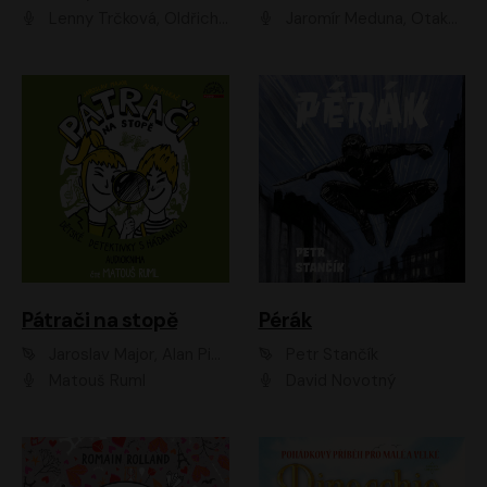
Lenny Trčková, Oldřich Kaiser
Jaromír Meduna, Otakar Brousek ml., Saša Rašilov
Pátrači na stopě
Pérák
Jaroslav Major, Alan Piskač
Petr Stančík
Matouš Ruml
David Novotný