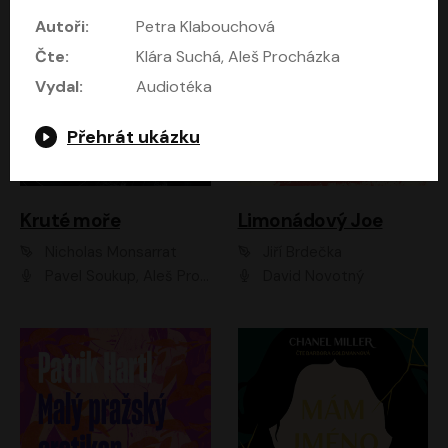
Autoři:
Petra Klabouchová
Čte:
Klára Suchá, Aleš Procházka
Vydal:
Audiotéka
Přehrát ukázku
Kruté moře
Limonádový Joe
Nicholas Monsarrat
Jiří Brdečka
Pavel Soukup, Aleš Procházka, David Novotný, Marek Holý, Martin Preiss, Jakub Saic, Petr Neskusil, David Matásek, Vasil Fridrich, Pavel Rímský, Zuzana Slavíková, Zbyšek Horák, Martin Zahálka, Luboš Ondráček, Amélie Vránová, Andrea Elsnerová, Anna Theimerová, Antonín Navrátil, Apolena Velsová, Bohdan Tůma, Filip Jančík, Filip Švarc, Jan Škvor, Jiří Köhler, Kateřina Peřinová, Kristýna Nebeská, Kristýna Skružná, Ladislav Cigánek, Libor Terš, Lucie Timíková, Martin Hruška, Martin Stránský, Michal Holán, Michal Jagelka, Milada Vaňkátová, Oldřich Hajlich, Pavel Dytrt, Petr Burian, Petr Gelnar, Radek Hoppe, Radek Škvor, Radovan Vaculík, Richard Fiala, Robert Hájek, Robin Pařík, Roman Hajlich, Roman Říčař, Svatopluk Schuller, Terezie Taberyová, Valentina Vránová, Vojtěch hájek, Zuzana Kajnarová Říčařová
David Novotný