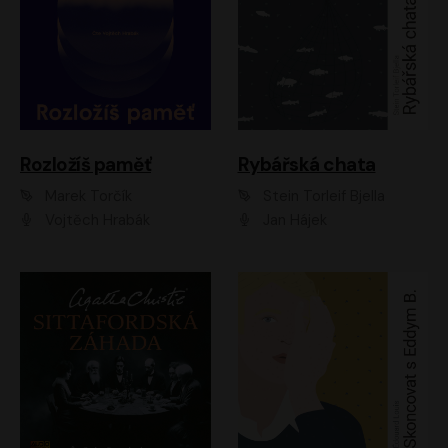
Rozložíš paměť
Rybářská chata
Marek Torčík
Stein Torleif Bjella
Vojtěch Hrabák
Jan Hájek