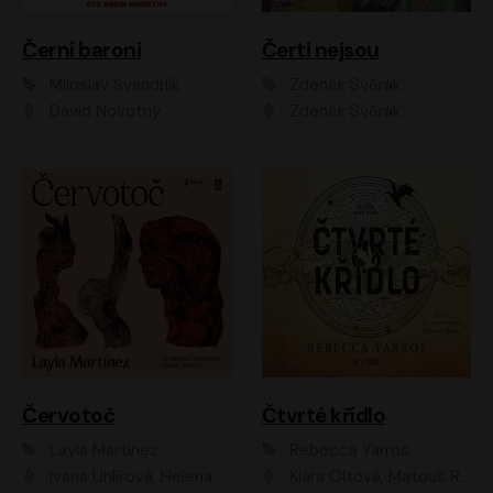
Černí baroni
Čerti nejsou
Miloslav Švandrlík
Zdeněk Svěrák
David Novotný
Zdeněk Svěrák
Červotoč
Čtvrté křídlo
Layla Martinez
Rebecca Yarros
Ivana Uhlířová, Helena Čermáková
Klára Oltová, Matouš Ruml