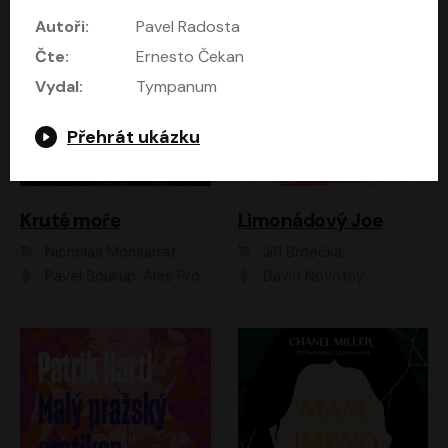
Autoři:
Pavel Radosta
Čte:
Ernesto Čekan
Vydal:
Tympanum
Přehrát ukázku
Kruté moře
Limonádový Joe
Nicholas Monsarrat
Jiří Brdečka
Pavel Soukup, Aleš Procházka, David Novotný, Marek Holý, Martin Preiss, Jakub Saic, Petr Neskusil, David Matásek, Vasil Fridrich, Pavel Rímský, Zuzana Slavíková, Zbyšek Horák, Martin Zahálka, Luboš Ondráček, Amélie Vránová, Andrea Elsnerová, Anna Theimerová, Antonín Navrátil, Apolena Velsová, Bohdan Tůma, Filip Jančík, Filip Švarc, Jan Škvor, Jiří Köhler, Kateřina Peřinová, Kristýna Nebeská, Kristýna Skružná, Ladislav Cigánek, Libor Terš, Lucie Timíková, Martin Hruška, Martin Stránský, Michal Holán, Michal Jagelka, Milada Vaňkátová, Oldřich Hajlich, Pavel Dytrt, Petr Burian, Petr Gelnar, Radek Hoppe, Radek Škvor, Radovan Vaculík, Richard Fiala, Robert Hájek, Robin Pařík, Roman Hajlich, Roman Říčař, Svatopluk Schuller, Terezie Taberyová, Valentina Vránová, Vojtěch hájek, Zuzana Kajnarová Říčařová
David Novotný