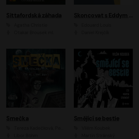
Sittafordská záhada
Skoncovat s Eddym B.
Agatha Christie
Édouard Louis
Otakar Brousek ml.
Daniel Krejčík
Smečka
Smějící se bestie
Tereza Kadečková, Petr Boček, Nelly Černohorská, Ondřej Kocáb, Ludmila Svozilová, Miroslav Pech, Karin Novotná, Jiří Sivok, Martin Štefko, Kateřina Malec Houfková, Tomáš Marton, Madla Pospíšilová Karasová, Michal Březina, Veronika Fiedlerová, Lukáš Vavrečka, Přemysl Krejčík, Mort Castle
Vilém Koubek
Libor Böhm
Martin Stránský