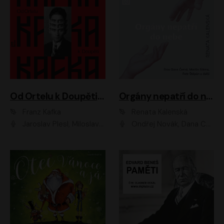
Od Ortelu k Doupěti – tucet Kafkových povídek
Orgány nepatří do nebe
Franz Kafka
Renata Kalenská
Jaroslav Plesl, Miloslav Mejzlík, David Novotný, Lukáš Hlavica, Jaromír Meduna, Václav Neužil, Otakar Brousek ml., Jan Holík, Václav Marhold
Ondřej Novák, Dana Černá, Martin Sláma, Petr Štěpán, Libor Hruška, Filip Jančík, Jakub Urbánek, Barbora Goldmannová, Karolína Zbořilová, Petra Šimberová, Richard Wágner, Klára Sochorová, Šárka Šildová, Zbyšek Horák, Anita Krausová