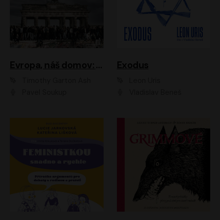
Evropa, náš domov: Od vylodění v Normandii po válku na Ukrajině
Exodus
Timothy Garton Ash
Leon Uris
Pavel Soukup
Vladislav Beneš