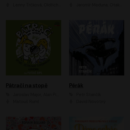
Lenny Trčková, Oldřich Kaiser
Jaromír Meduna, Otakar Brousek ml., Saša Rašilov
Pátrači na stopě
Pérák
Jaroslav Major, Alan Piskač
Petr Stančík
Matouš Ruml
David Novotný