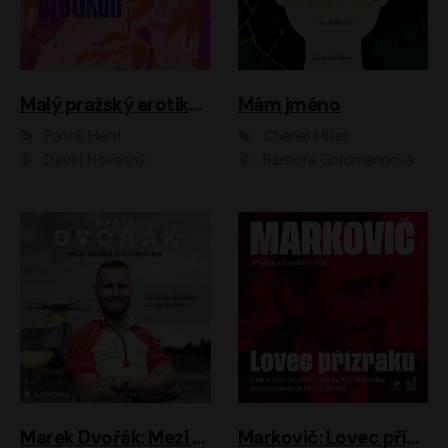
Malý pražský erotikon
Mám jméno
Patrik Hartl
Chanel Miller
David Novotný
Barbora Goldmannová
Marek Dvořák: Mezi nebem a pacientem
Markovič: Lovec přízraků