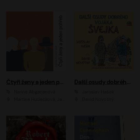
Čtyři ženy a jeden pohřeb
Další osudy dobrého vojáka Švejka
Narine Abgarjanová
Jaroslav Hašek
Martina Hudečková, Jaromír Meduna
David Novotný