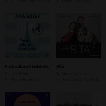
Igor Bareš, David Švehlík
Miroslav Táborský
Před sebou neutečeš
Rita
John Boyne
Marta Buchaca
Vlasta Peterková
Jakub Žáček, Martha Issová