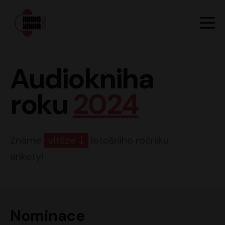
Hlavn
Men
Audiokniha roku
Audiokniha
roku
2024
Známe
vítěze
letošního ročníku
ankety!
Nominace