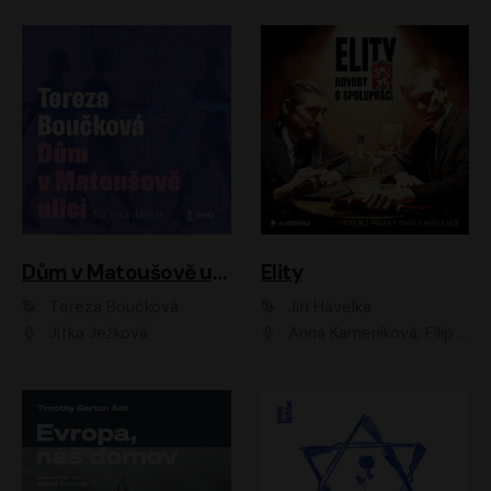
Dům v Matoušově ulici
Elity
Tereza Boučková
Jiří Havelka
Jitka Ježková
Anna Kameníková, Filip Březina, Jiří Lábus, Jiří Vyorálek, Klára Melíšková, Miloslav König, Miroslav Hanuš, Pavla Tomicová, Petr Lněnička, Richard Stanke, Taťjana Medveská, Václav Neužil, Vojtech Vondráček, Zdeněk Piškula