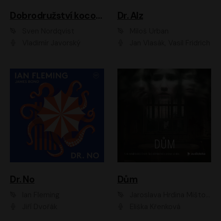
Dobrodružství kocoura Fiškuse a dědy Pettsona 1
Dr. Alz
Sven Nordqvist
Miloš Urban
Vladimír Javorský
Jan Vlasák, Vasil Fridrich
Dr. No
Dům
Ian Fleming
Jaroslava Hrdina Mištová
Jiří Dvořák
Eliška Křenková