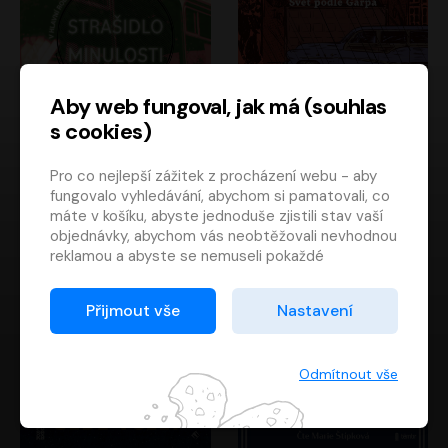
Aby web fungoval, jak má (souhlas
s cookies)
Strašidlo minulosti
Svět podle Garpa
Pro co nejlepší zážitek z procházení webu - aby
Jaroslav Velinský
John Irving
fungovalo vyhledávání, abychom si pamatovali, co
Libor Hruška
David Novotný
máte v košíku, abyste jednoduše zjistili stav vaší
objednávky, abychom vás neobtěžovali nevhodnou
reklamou a abyste se nemuseli pokaždé
přihlašovat.
Proto od vás potřebujeme souhlas se
Přijmout vše
Nastavení
zpracováním souborů cookies
, tj. malých souborů,
které se dočasně ukládají ve vašem prohlížeči.
Děkujeme, že nám ho dáte a pomůžete nám tak
Odmítnout vše
web zlepšovat.