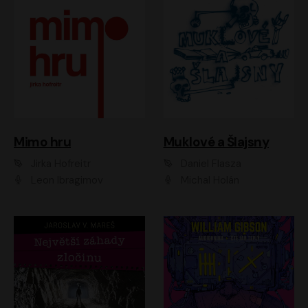
Muklové a Šlajsny
Mimo hru
Daniel Flasza
Jirka Hofreitr
Michal Holán
Leon Ibragimov