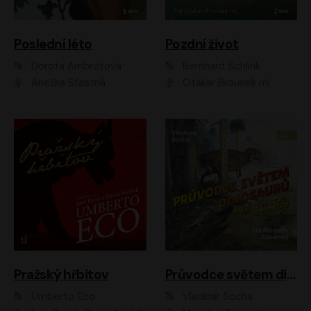
Poslední léto
Pozdní život
Dorota Ambrožová
Bernhard Schlink
Anežka Šťastná
Otakar Brousek ml.
Pražský hřbitov
Průvodce světem dinosaurů aneb Nová cesta do pravěku
Umberto Eco
Vladimír Socha