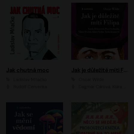
Jak chutná moc
Jak je důležité míti Filipa
Ladislav Mňačko
Oscar Wilde
Rudolf Červenka
Dagmar Čárová, Klára Suchá, Martin Hruška, Otakar Brousek ml., Pavel Neškudla, Radek Hoppe, Šárka Krausová, Vanda Hybnerová, Viktor Dvořák