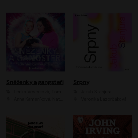
Sněženky a gangsteři
Srpny
Lenka Veverková, Tomáš Dianiška
Jakub Stanjura
Anna Kameníková, Nataša Bednářová, Tereza Hof, Taťjana Medvecká, Zuzana Slavíková, Šimon Krupa, Robert Mikluš, Jiří Vyorálek, Kryštof Hádek, Martin Hofmann, Martin Hruška
Veronika Lazorčáková