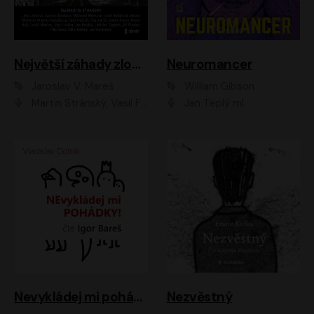
Největší záhady zločinu
Neuromancer
Jaroslav V. Mareš
William Gibson
Martin Stránský, Vasil Fridrich, Filip Jančík, Martin Preiss, Marek Holý, Lukáš Hlavica, Libor Hruška, Jan Maxián, Ladislav Cigánek, Jiří Ployhar, Filip Švarc, Vilém Udatný, Jan Vondráček, Jitka Ježková, Zuzana Slavíková, Michaela Klenková, Lucie Juřičková, Miriam Chytilová, Martina Hudečková
Jan Teplý ml.
Nevykládej mi pohádky
Nezvěstný