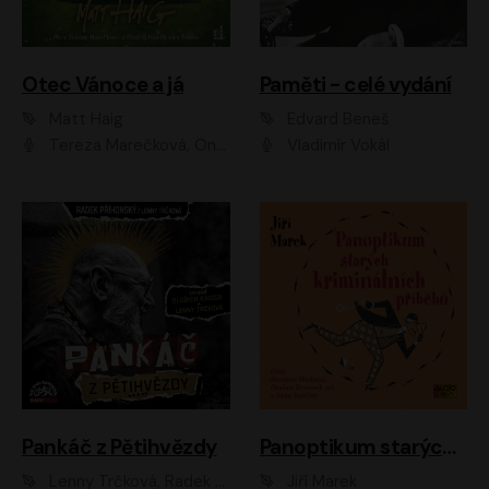
Otec Vánoce a já
Paměti - celé vydání
Matt Haig
Edvard Beneš
Tereza Marečková, Ondřej Endru Havlík
Vladimír Vokál
Pankáč z Pětihvězdy
Panoptikum starých kriminálních příběhů
Lenny Trčková, Radek Příhonský
Jiří Marek