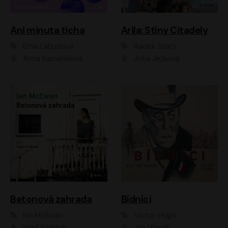
Ani minuta ticha
Arila: Stíny Citadely
Ema Labudová
Radek Starý
Anna Kameníková
Jitka Ježková
Betonová zahrada
Bídníci
Ian McEwan
Victor Hugo
Vasil Fridrich
Jan Vlasák