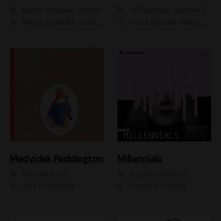
Martin Moravec, Marek Dvořák
Jiří Markovič, Viktorín Šulc
Martin Stránský, Josef Pejchal, Petra Bučková
Petr Lněnička, Martin Zahálka, Barbara Lukešová, Michal Zelenka
Medvídek Paddington
Millennials
Michael Bond
Kateřina Pokorná
Aleš Procházka
Kateřina Pokorná