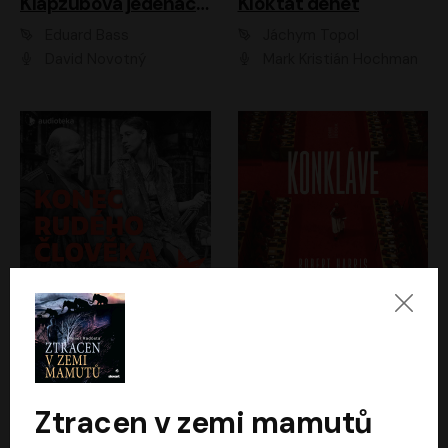
Klapzubova jedenáctka
Kloktat dehet
Eduard Bass
Jáchym Topol
David Novotný
Mark Kristián Hochman
Konec rudého člověka
Konkláve
Světlana Alexijevičová, Daniel Majling
Robert Harris
Jan Sklenář, Jan Staněk, Jan Vondráček, Johanna Tesařová, Klára Sedláčková Ottová, Magdalena Zimová, Marie Poulová, Martin Matejka, Miroslav Zavičár, Pavel Neškudla, Samuel Toman, Šimon Kučera, Štěpánka Fingerhutová, Tomáš Turek
Jan Kolařík
Ztracen v zemi mamutů