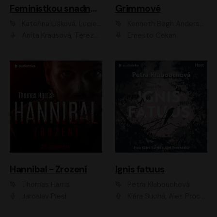
Feministkou snadno a rychle
Grimmové
Kateřina Lišková, Lucie Jarkovská
Kenneth Bøgh Andersen, Benni Bødker
Anita Krausová, Tereza Dočkalová
Ernesto Čekan
Hannibal - Zrození
Ignis fatuus
Thomas Harris
Petra Klabouchová
Jaroslav Plesl
Klára Suchá, Aleš Procházka