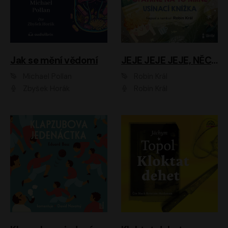
Jak se mění vědomí
JEJE JEJE JEJE, NĚCO SE MI DĚJE + PROBOUZECÍ KNÍŽKA + OPATRNĚ NA TO MRNĚ + USÍNACÍ KNÍŽKA
Michael Pollan
Robin Král
Zbyšek Horák
Robin Král