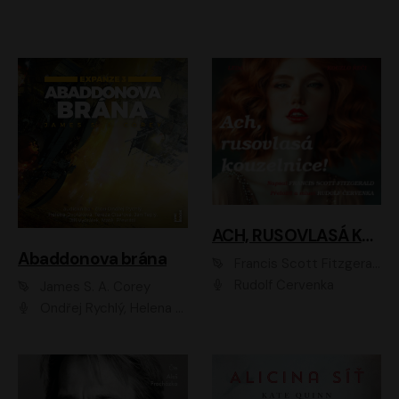
ACH, RUSOVLASÁ KOUZELNICE!
Abaddonova brána
Francis Scott Fitzgerald
Rudolf Červenka
James S. A. Corey
Ondřej Rychlý, Helena Dvořáková, Tereza Císařová, Jan Teplý, Jiří Vyorálek, Matěj Převrátil