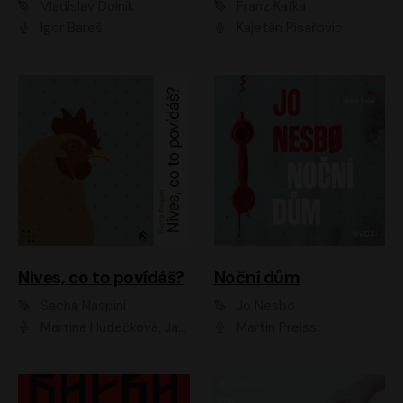
Vladislav Dolník
Franz Kafka
Igor Bareš
Kajetán Písařovic
Nives, co to povídáš?
Noční dům
Sacha Naspini
Jo Nesbo
Martina Hudečková, Jaromír Meduna, Zuzana Slavíková
Martin Preiss