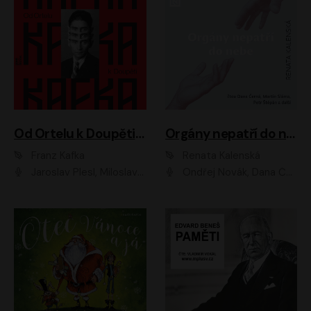
Od Ortelu k Doupěti – tucet Kafkových povídek
Orgány nepatří do nebe
Franz Kafka
Renata Kalenská
Jaroslav Plesl, Miloslav Mejzlík, David Novotný, Lukáš Hlavica, Jaromír Meduna, Václav Neužil, Otakar Brousek ml., Jan Holík, Václav Marhold
Ondřej Novák, Dana Černá, Martin Sláma, Petr Štěpán, Libor Hruška, Filip Jančík, Jakub Urbánek, Barbora Goldmannová, Karolína Zbořilová, Petra Šimberová, Richard Wágner, Klára Sochorová, Šárka Šildová, Zbyšek Horák, Anita Krausová