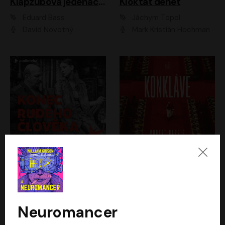
Klapzubova jedenáctka
Kloktat dehet
Eduard Bass
Jáchym Topol
David Novotný
Mark Kristián Hochman
Konec rudého člověka
Konkláve
Světlana Alexijevičová, Daniel Majling
Robert Harris
Jan Sklenář, Jan Staněk, Jan Vondráček, Johanna Tesařová, Klára Sedláčková Ottová, Magdalena Zimová, Marie Poulová, Martin Matejka, Miroslav Zavičár, Pavel Neškudla, Samuel Toman, Šimon Kučera, Štěpánka Fingerhutová, Tomáš Turek
Jan Kolařík
Neuromancer