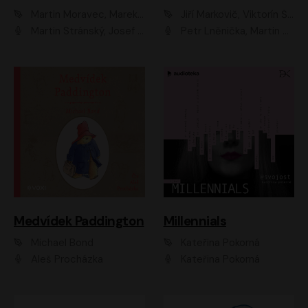
Martin Moravec, Marek Dvořák
Jiří Markovič, Viktorín Šulc
Martin Stránský, Josef Pejchal, Petra Bučková
Petr Lněnička, Martin Zahálka, Barbara Lukešová, Michal Zelenka
Medvídek Paddington
Millennials
Michael Bond
Kateřina Pokorná
Aleš Procházka
Kateřina Pokorná