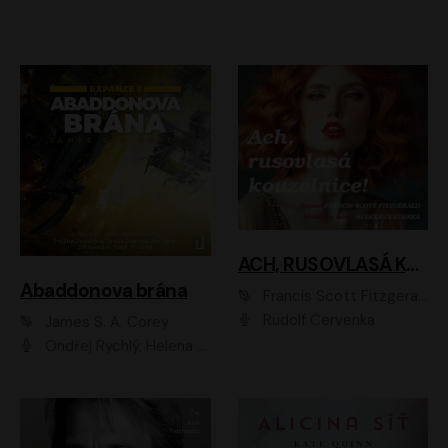
ACH, RUSOVLASÁ KOUZELNICE!
Abaddonova brána
Francis Scott Fitzgerald
Rudolf Červenka
James S. A. Corey
Ondřej Rychlý, Helena Dvořáková, Tereza Císařová, Jan Teplý, Jiří Vyorálek, Matěj Převrátil