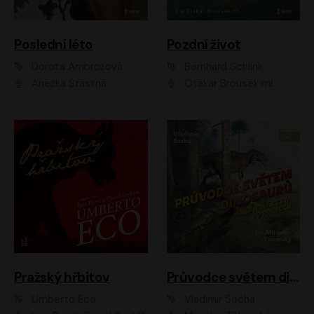
Poslední léto
Pozdní život
Dorota Ambrožová
Bernhard Schlink
Anežka Šťastná
Otakar Brousek ml.
Pražský hřbitov
Průvodce světem dinosaurů aneb Nová cesta do pravěku
Umberto Eco
Vladimír Socha