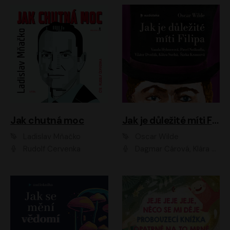
Jak chutná moc
Jak je důležité míti Filipa
Ladislav Mňačko
Oscar Wilde
Rudolf Červenka
Dagmar Čárová, Klára Suchá, Martin Hruška, Otakar Brousek ml., Pavel Neškudla, Radek Hoppe, Šárka Krausová, Vanda Hybnerová, Viktor Dvořák