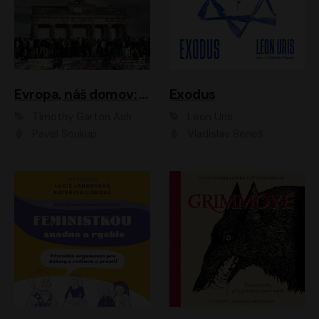
Evropa, náš domov: Od vylodění v Normandii po válku na Ukrajině
Exodus
Timothy Garton Ash
Leon Uris
Pavel Soukup
Vladislav Beneš