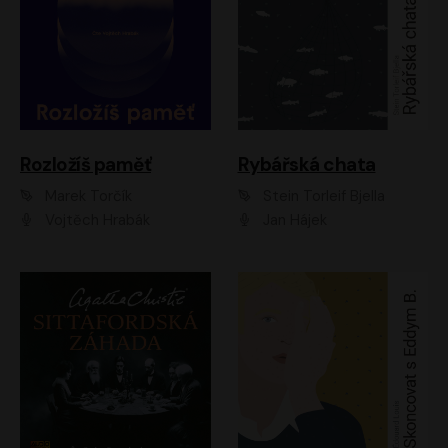
Rozložíš paměť
Rybářská chata
Marek Torčík
Stein Torleif Bjella
Vojtěch Hrabák
Jan Hájek