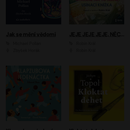
Jak se mění vědomí
JEJE JEJE JEJE, NĚCO SE MI DĚJE + PROBOUZECÍ KNÍŽKA + OPATRNĚ NA TO MRNĚ + USÍNACÍ KNÍŽKA
Michael Pollan
Robin Král
Zbyšek Horák
Robin Král