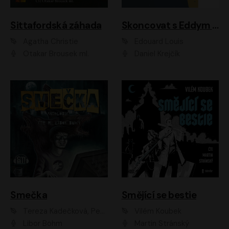
Sittafordská záhada
Skoncovat s Eddym B.
Agatha Christie
Édouard Louis
Otakar Brousek ml.
Daniel Krejčík
Smečka
Smějící se bestie
Tereza Kadečková, Petr Boček, Nelly Černohorská, Ondřej Kocáb, Ludmila Svozilová, Miroslav Pech, Karin Novotná, Jiří Sivok, Martin Štefko, Kateřina Malec Houfková, Tomáš Marton, Madla Pospíšilová Karasová, Michal Březina, Veronika Fiedlerová, Lukáš Vavrečka, Přemysl Krejčík, Mort Castle
Vilém Koubek
Libor Böhm
Martin Stránský