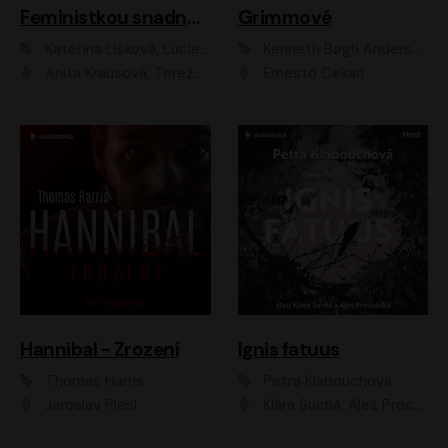
Feministkou snadno a rychle
Grimmové
Kateřina Lišková, Lucie Jarkovská
Kenneth Bøgh Andersen, Benni Bødker
Anita Krausová, Tereza Dočkalová
Ernesto Čekan
Hannibal - Zrození
Ignis fatuus
Thomas Harris
Petra Klabouchová
Jaroslav Plesl
Klára Suchá, Aleš Procházka