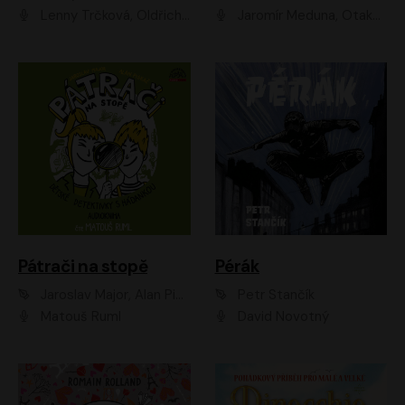
Lenny Trčková, Oldřich Kaiser
Jaromír Meduna, Otakar Brousek ml., Saša Rašilov
Pátrači na stopě
Pérák
Jaroslav Major, Alan Piskač
Petr Stančík
Matouš Ruml
David Novotný