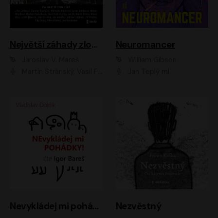
Největší záhady zločinu
Neuromancer
Jaroslav V. Mareš
William Gibson
Martin Stránský, Vasil Fridrich, Filip Jančík, Martin Preiss, Marek Holý, Lukáš Hlavica, Libor Hruška, Jan Maxián, Ladislav Cigánek, Jiří Ployhar, Filip Švarc, Vilém Udatný, Jan Vondráček, Jitka Ježková, Zuzana Slavíková, Michaela Klenková, Lucie Juřičková, Miriam Chytilová, Martina Hudečková
Jan Teplý ml.
Nevykládej mi pohádky
Nezvěstný