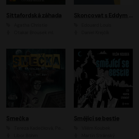
Sittafordská záhada
Skoncovat s Eddym B.
Agatha Christie
Édouard Louis
Otakar Brousek ml.
Daniel Krejčík
Smečka
Smějící se bestie
Tereza Kadečková, Petr Boček, Nelly Černohorská, Ondřej Kocáb, Ludmila Svozilová, Miroslav Pech, Karin Novotná, Jiří Sivok, Martin Štefko, Kateřina Malec Houfková, Tomáš Marton, Madla Pospíšilová Karasová, Michal Březina, Veronika Fiedlerová, Lukáš Vavrečka, Přemysl Krejčík, Mort Castle
Vilém Koubek
Libor Böhm
Martin Stránský