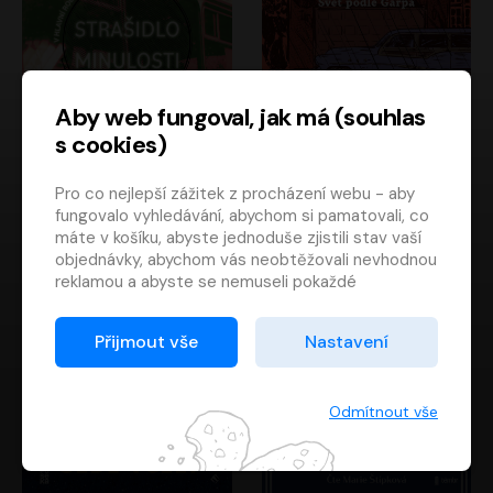
Aby web fungoval, jak má (souhlas
s cookies)
Strašidlo minulosti
Svět podle Garpa
Pro co nejlepší zážitek z procházení webu - aby
Jaroslav Velinský
John Irving
fungovalo vyhledávání, abychom si pamatovali, co
Libor Hruška
David Novotný
máte v košíku, abyste jednoduše zjistili stav vaší
objednávky, abychom vás neobtěžovali nevhodnou
reklamou a abyste se nemuseli pokaždé
přihlašovat.
Proto od vás potřebujeme souhlas se
Přijmout vše
Nastavení
zpracováním souborů cookies
, tj. malých souborů,
které se dočasně ukládají ve vašem prohlížeči.
Děkujeme, že nám ho dáte a pomůžete nám tak
Odmítnout vše
web zlepšovat.