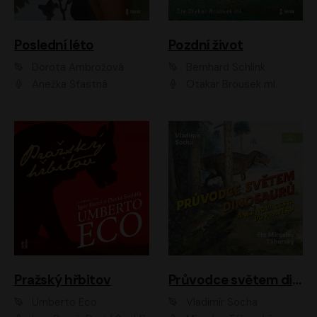
Poslední léto
Pozdní život
Dorota Ambrožová
Bernhard Schlink
Anežka Šťastná
Otakar Brousek ml.
Pražský hřbitov
Průvodce světem dinosaurů aneb Nová cesta do pravěku
Umberto Eco
Vladimír Socha