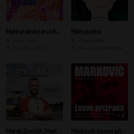
Malý pražský erotikon
Mám jméno
Patrik Hartl
Chanel Miller
David Novotný
Barbora Goldmannová
Marek Dvořák: Mezi nebem a pacientem
Markovič: Lovec přízraků