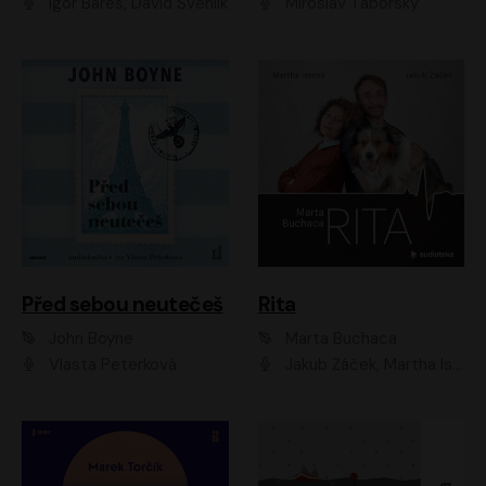
Igor Bareš, David Švehlík
Miroslav Táborský
Před sebou neutečeš
Rita
John Boyne
Marta Buchaca
Vlasta Peterková
Jakub Žáček, Martha Issová