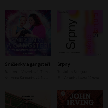
Sněženky a gangsteři
Srpny
Lenka Veverková, Tomáš Dianiška
Jakub Stanjura
Anna Kameníková, Nataša Bednářová, Tereza Hof, Taťjana Medvecká, Zuzana Slavíková, Šimon Krupa, Robert Mikluš, Jiří Vyorálek, Kryštof Hádek, Martin Hofmann, Martin Hruška
Veronika Lazorčáková