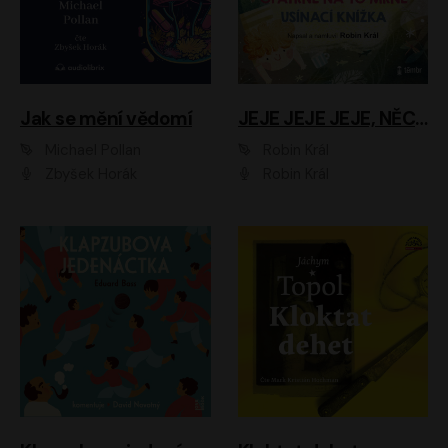
Jak se mění vědomí
JEJE JEJE JEJE, NĚCO SE MI DĚJE + PROBOUZECÍ KNÍŽKA + OPATRNĚ NA TO MRNĚ + USÍNACÍ KNÍŽKA
Michael Pollan
Robin Král
Zbyšek Horák
Robin Král