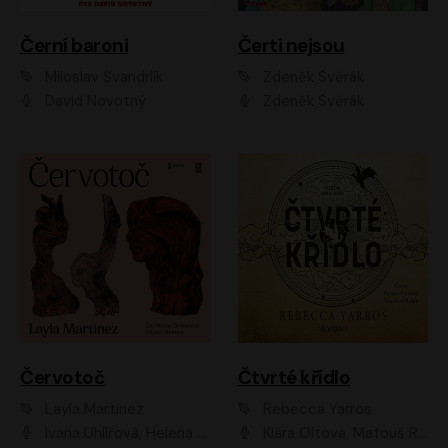
Černí baroni
Čerti nejsou
Miloslav Švandrlík
Zdeněk Svěrák
David Novotný
Zdeněk Svěrák
Červotoč
Čtvrté křídlo
Layla Martinez
Rebecca Yarros
Ivana Uhlířová, Helena Čermáková
Klára Oltová, Matouš Ruml