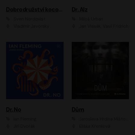
Dobrodružství kocoura Fiškuse a dědy Pettsona 1
Dr. Alz
Sven Nordqvist
Miloš Urban
Vladimír Javorský
Jan Vlasák, Vasil Fridrich
Dr. No
Dům
Ian Fleming
Jaroslava Hrdina Mištová
Jiří Dvořák
Eliška Křenková