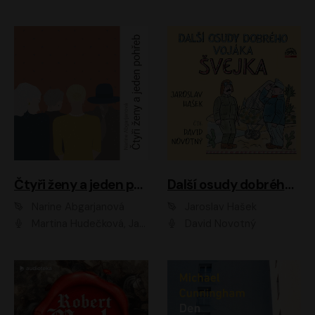
Čtyři ženy a jeden pohřeb
Další osudy dobrého vojáka Švejka
Narine Abgarjanová
Jaroslav Hašek
Martina Hudečková, Jaromír Meduna
David Novotný