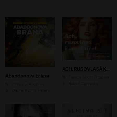
ACH, RUSOVLASÁ KOUZELNICE!
Abaddonova brána
Francis Scott Fitzgerald
Rudolf Červenka
James S. A. Corey
Ondřej Rychlý, Helena Dvořáková, Tereza Císařová, Jan Teplý, Jiří Vyorálek, Matěj Převrátil