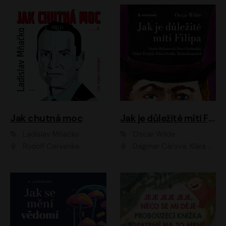
Jak chutná moc
Jak je důležité míti Filipa
Ladislav Mňačko
Oscar Wilde
Rudolf Červenka
Dagmar Čárová, Klára Suchá, Martin Hruška, Otakar Brousek ml., Pavel Neškudla, Radek Hoppe, Šárka Krausová, Vanda Hybnerová, Viktor Dvořák