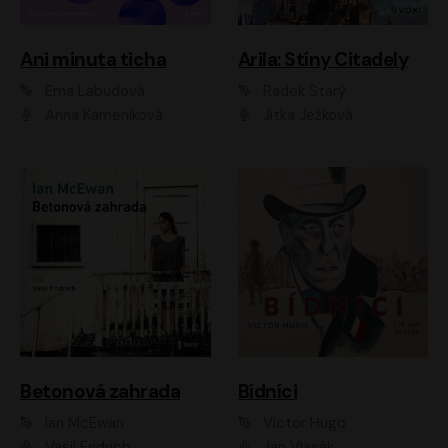
Ani minuta ticha
Arila: Stíny Citadely
Ema Labudová
Radek Starý
Anna Kameníková
Jitka Ježková
Betonová zahrada
Bídníci
Ian McEwan
Victor Hugo
Vasil Fridrich
Jan Vlasák