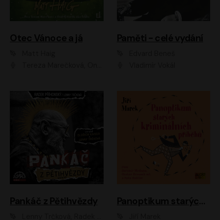
Otec Vánoce a já
Paměti - celé vydání
Matt Haig
Edvard Beneš
Tereza Marečková, Ondřej Endru Havlík
Vladimír Vokál
Pankáč z Pětihvězdy
Panoptikum starých kriminálních příběhů
Lenny Trčková, Radek Příhonský
Jiří Marek