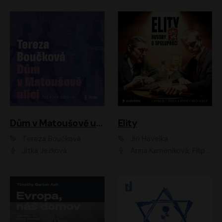
Dům v Matoušově ulici
Elity
Tereza Boučková
Jiří Havelka
Jitka Ježková
Anna Kameníková, Filip Březina, Jiří Lábus, Jiří Vyorálek, Klára Melíšková, Miloslav König, Miroslav Hanuš, Pavla Tomicová, Petr Lněnička, Richard Stanke, Taťjana Medveská, Václav Neužil, Vojtech Vondráček, Zdeněk Piškula