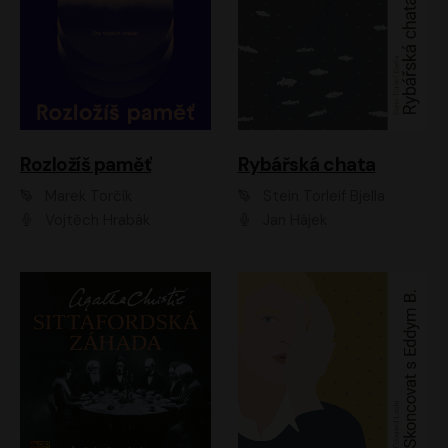
Rozložíš paměť
Rybářská chata
Marek Torčík
Stein Torleif Bjella
Vojtěch Hrabák
Jan Hájek