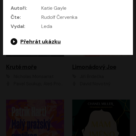
Autoři:
Katie Gayle
Čte:
Rudolf Červenka
Vydal:
Leda
Přehrát ukázku
Kruté moře
Limonádový Joe
Nicholas Monsarrat
Jiří Brdečka
Pavel Soukup, Aleš Procházka, David Novotný, Marek Holý, Martin Preiss, Jakub Saic, Petr Neskusil, David Matásek, Vasil Fridrich, Pavel Rímský, Zuzana Slavíková, Zbyšek Horák, Martin Zahálka, Luboš Ondráček, Amélie Vránová, Andrea Elsnerová, Anna Theimerová, Antonín Navrátil, Apolena Velsová, Bohdan Tůma, Filip Jančík, Filip Švarc, Jan Škvor, Jiří Köhler, Kateřina Peřinová, Kristýna Nebeská, Kristýna Skružná, Ladislav Cigánek, Libor Terš, Lucie Timíková, Martin Hruška, Martin Stránský, Michal Holán, Michal Jagelka, Milada Vaňkátová, Oldřich Hajlich, Pavel Dytrt, Petr Burian, Petr Gelnar, Radek Hoppe, Radek Škvor, Radovan Vaculík, Richard Fiala, Robert Hájek, Robin Pařík, Roman Hajlich, Roman Říčař, Svatopluk Schuller, Terezie Taberyová, Valentina Vránová, Vojtěch hájek, Zuzana Kajnarová Říčařová
David Novotný