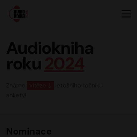
Hlavn
Men
Audiokniha roku
Audiokniha
roku
2024
Známe
vítěze
letošního ročníku
ankety!
Nominace