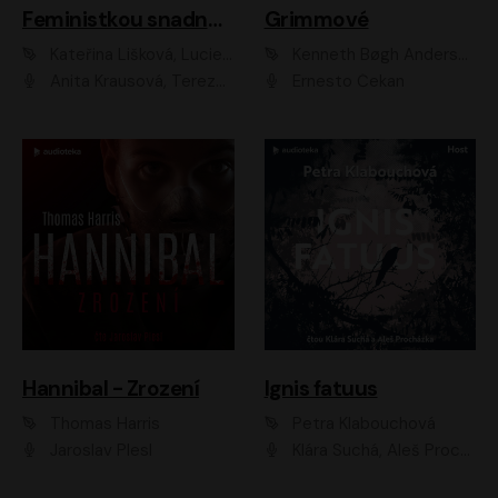
Feministkou snadno a rychle
Grimmové
Kateřina Lišková, Lucie Jarkovská
Kenneth Bøgh Andersen, Benni Bødker
Anita Krausová, Tereza Dočkalová
Ernesto Čekan
Hannibal - Zrození
Ignis fatuus
Thomas Harris
Petra Klabouchová
Jaroslav Plesl
Klára Suchá, Aleš Procházka