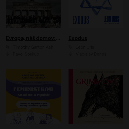
Evropa, náš domov: Od vylodění v Normandii po válku na Ukrajině
Exodus
Timothy Garton Ash
Leon Uris
Pavel Soukup
Vladislav Beneš