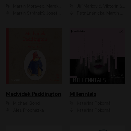
Martin Moravec, Marek Dvořák
Jiří Markovič, Viktorín Šulc
Martin Stránský, Josef Pejchal, Petra Bučková
Petr Lněnička, Martin Zahálka, Barbara Lukešová, Michal Zelenka
Medvídek Paddington
Millennials
Michael Bond
Kateřina Pokorná
Aleš Procházka
Kateřina Pokorná