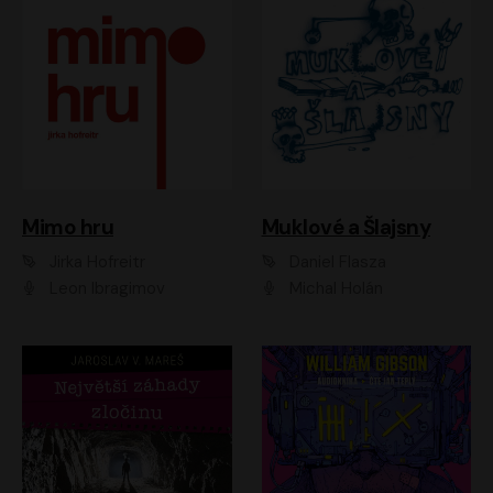
Muklové a Šlajsny
Mimo hru
Daniel Flasza
Jirka Hofreitr
Michal Holán
Leon Ibragimov