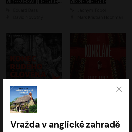
Klapzubova jedenáctka
Kloktat dehet
Eduard Bass
Jáchym Topol
David Novotný
Mark Kristián Hochman
Konec rudého člověka
Konkláve
Světlana Alexijevičová, Daniel Majling
Robert Harris
Jan Sklenář, Jan Staněk, Jan Vondráček, Johanna Tesařová, Klára Sedláčková Ottová, Magdalena Zimová, Marie Poulová, Martin Matejka, Miroslav Zavičár, Pavel Neškudla, Samuel Toman, Šimon Kučera, Štěpánka Fingerhutová, Tomáš Turek
Jan Kolařík
Vražda v anglické zahradě