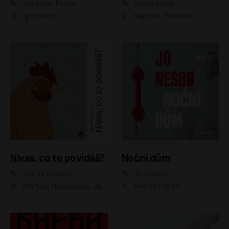
Vladislav Dolník
Franz Kafka
Igor Bareš
Kajetán Písařovic
Nives, co to povídáš?
Noční dům
Sacha Naspini
Jo Nesbo
Martina Hudečková, Jaromír Meduna, Zuzana Slavíková
Martin Preiss