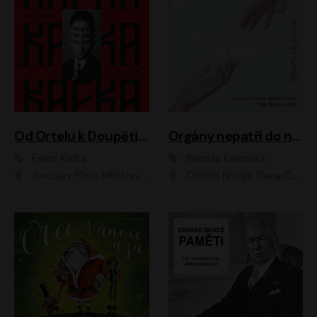
Od Ortelu k Doupěti – tucet Kafkových povídek
Orgány nepatří do nebe
Franz Kafka
Renata Kalenská
Jaroslav Plesl, Miloslav Mejzlík, David Novotný, Lukáš Hlavica, Jaromír Meduna, Václav Neužil, Otakar Brousek ml., Jan Holík, Václav Marhold
Ondřej Novák, Dana Černá, Martin Sláma, Petr Štěpán, Libor Hruška, Filip Jančík, Jakub Urbánek, Barbora Goldmannová, Karolína Zbořilová, Petra Šimberová, Richard Wágner, Klára Sochorová, Šárka Šildová, Zbyšek Horák, Anita Krausová